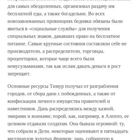
для самых обездоленных, организовал раздачу им
бесплатной еды, а также богадельни. Во всех
новозавоеванных провинциях бедняки обязаны были
явиться в «социальные службы» для получения
специальных знаков, дававших право на бесплатное
питание. Самые крупные состояния составляли себе не
производители, а распределители, торговцы,
процентщики, которые чаще всего были
немусульманами, так как ислам давать деньги в рост
запрещает.
Основные ресурсы Тимур получал от разграбления
городов, от сбора дани с побежденных, а также от
конфискации личного имущества правителей и
наместников. Дань распределялась между казной,
эмирами и воинами; порой, как, например, в Алеппо, ее
целиком отдавали солдатам. Она бывала огромной: ту,
что собрали в Дели, некоторые оценивают в пятнадцать
миллиардов золотых франков; дань, собранную в