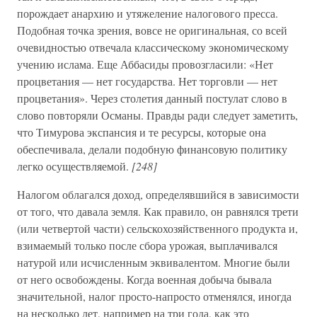
порождает анархию и утяжеление налогового пресса.
Подобная точка зрения, вовсе не оригинальная, со всей
очевидностью отвечала классическому экономическому
учению ислама. Еще Аббасиды провозгласили: «Нет
процветания — нет государства. Нет торговли — нет
процветания». Через столетия данный постулат слово в
слово повторяли Османы. Правды ради следует заметить,
что Тимурова экспансия и те ресурсы, которые она
обеспечивала, делали подобную финансовую политику
легко осуществляемой.
[248]
Налогом облагался доход, определявшийся в зависимости
от того, что давала земля. Как правило, он равнялся трети
(или четвертой части) сельскохозяйственного продукта и,
взимаемый только после сбора урожая, выплачивался
натурой или исчисленным эквивалентом. Многие были
от него освобождены. Когда военная добыча бывала
значительной, налог просто-напросто отменялся, иногда
на несколько лет, например на три года, как это