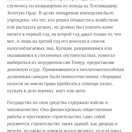
случилось по возвращении из похода на Тохтамышеву
Золотую Орду. В целях поощрения земледелия было
учреждено, что тот, кто решил обзавестись хозяйством
или распахать целину, не должен был платить казне
ничего в первый год, на второй год давал только то, что
мог, и лишь на третий год его вносили в список
налогооблагаемых лиц. Купцам, разорившимся или
оказавшимся в стесненных обстоятельствах, помогал
выбираться из затруднения сам Тимур, предоставляя
денежную ссуду. Применявшиеся к неплатежеспособным
должникам санкции были немногочисленны; сборщики
налогов не имели права прибегать к помощи палки,
пускать в дело веревку, кнут или цепи.
Государство на свои средства содержало войско и
чиновничество. Оно финансировало общественные
работы и престижное строительство, само собой
разумеется, строительство таких зданий, как дворцы и
мечети, но также и (прежде всего) медресе, то есть школ,