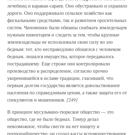
лечебниц и караван-сараев. Оно обустраивало и охраняло
дороги. Оно поддерживало сельское хозяйство как
фискальными средствами, так и развитием оросительных
систем. Чиновники были обязаны снабжать земледельцев
нужным инвентарем и следить за тем, чтобы крупные
землевладельцы не использовали свою силу во зло
бедным: тот, кто несправедливо обошелся с человеком
бедным, лишался имущества, которое передавалось
пострадавшему. Еще строже они контролировали
производство и распределение, согласно прочно
укоренившейся в исламе традиции, гласившей, что
первым долгом государства является довольствование
населения по справедливым ценам, а также защита его от
спекулянтов и мошенников.
[249]
В принципе мусульмано-тюркское общество — это
общество, где не было бедных. Тимур делал
невозможное, чтобы свести на нет нищету и
попрошайничество; он создал кассы вспомоществования