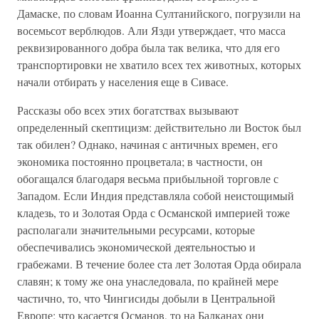
Дамаске, по словам Иоанна Султанийского, погрузили на
восемьсот верблюдов. Али Язди утверждает, что масса
реквизированного добра была так велика, что для его
транспортировки не хватило всех тех животных, которых
начали отбирать у населения еще в Сивасе.
Рассказы обо всех этих богатствах вызывают
определенный скептицизм: действительно ли Восток был
так обилен? Однако, начиная с античных времен, его
экономика постоянно процветала; в частности, он
обогащался благодаря весьма прибыльной торговле с
Западом. Если Индия представляла собой неистощимый
кладезь, то и Золотая Орда с Османской империей тоже
располагали значительными ресурсами, которые
обеспечивались экономической деятельностью и
грабежами. В течение более ста лет Золотая Орда обирала
славян; к тому же она унаследовала, по крайней мере
частично, то, что Чингисиды добыли в Центральной
Европе; что касается Османов, то на Балканах они