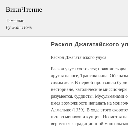
ВикиЧтение
Тамерлан
Ру Жан-Поль
Раскол Джагатайского у
Раскол Джагатайского улуса
Раскол улуса состоялся; появились два
другая на юге, Трансоксиана. Обе наз
самом деле. В первой произошло бурно
несториане, католические миссионеры,
разумеется, буддисты. Мусульманами ов
имея возможности нападать на монгол
Алмалыке (1339). В ходе этого скорот
пятеро монахов и купцов. Несмотря на 
вернуться к традиционной монгольско