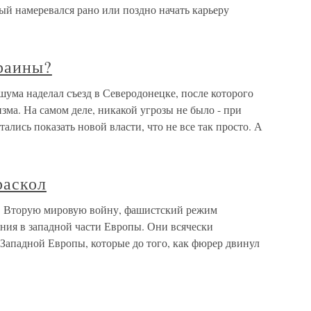
й намеревался рано или поздно начать карьеру
раины?
ума наделал съезд в Северодонецке, после которого
изма. На самом деле, никакой угрозы не было - при
лись показать новой власти, что не все так просто. А
раскол
в Вторую мировую войну, фашистский режим
ния в западной части Европы. Они всячески
Западной Европы, которые до того, как фюрер двинул