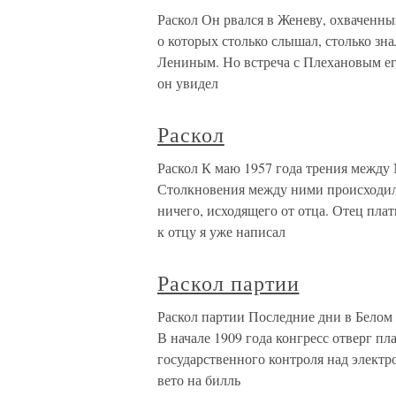
Раскол Он рвался в Женеву, охваченн
о которых столько слышал, столько зн
Лениным. Но встреча с Плехановым ег
он увидел
Раскол
Раскол К маю 1957 года трения межд
Столкновения между ними происходил
ничего, исходящего от отца. Отец пла
к отцу я уже написал
Раскол партии
Раскол партии Последние дни в Белом 
В начале 1909 года конгресс отверг пл
государственного контроля над электр
вето на билль