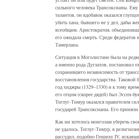
сильного человека Трансоксианы. Ему
талантов, он вдобавок оказался глупц
убить хана, бывшего не у дел, дабы же
всеобщим. Аристократия, объединивши
его ожидала смерть. Среди федератов 
Тамерлана.
Ситуация в Моголистане была на редко
а именно рода Дуглатов, постановил о
сохранившего независимость от трансо
восстановления государства. Таковой 
год хиджры (1329–1330) и к тому време
его отцом (скорее дядей) был Эссен-б
Тоглуг-Тимур оказался правителем си
государей Трансоксианы. Его приняли 
Как ни хотелось монголам уберечь сво
не удалось. Тоглуг-Тимур, в религиозн
рассудил, подобно Генриху IV, искавш