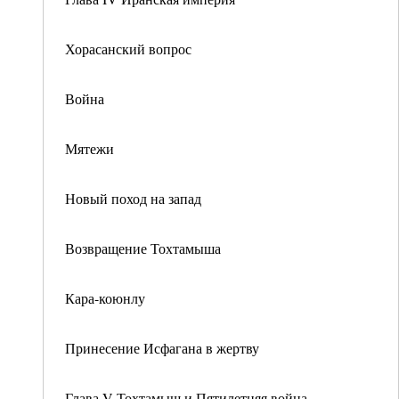
Хорасанский вопрос
Война
Мятежи
Новый поход на запад
Возвращение Тохтамыша
Кара-коюнлу
Принесение Исфагана в жертву
Глава V Тохтамыш и Пятилетняя война