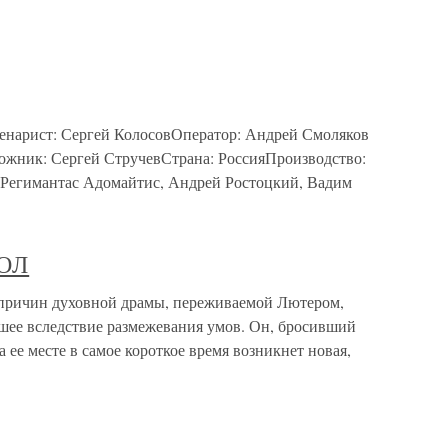
енарист: Сергей КолосовОператор: Андрей Смоляков
ожник: Сергей СтручевСтрана: РоссияПроизводство:
 Регимантас Адомайтис, Андрей Ростоцкий, Вадим
ОЛ
ичин духовной драмы, переживаемой Лютером,
дшее вследствие размежевания умов. Он, бросивший
а ее месте в самое короткое время возникнет новая,