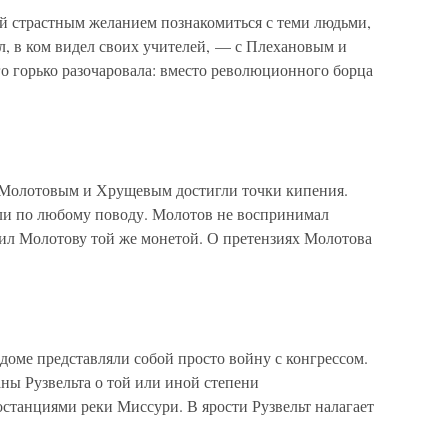
ый страстным желанием познакомиться с теми людьми,
ал, в ком видел своих учителей, — с Плехановым и
о горько разочаровала: вместо революционного борца
у Молотовым и Хрущевым достигли точки кипения.
и по любому поводу. Молотов не воспринимал
тил Молотову той же монетой. О претензиях Молотова
доме представляли собой просто войну с конгрессом.
аны Рузвельта о той или иной степени
останциями реки Миссури. В ярости Рузвельт налагает