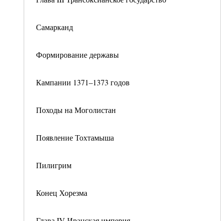
Самарканд
Формирование державы
Кампании 1371–1373 годов
Походы на Моголистан
Появление Тохтамыша
Пилигрим
Конец Хорезма
Глава IV Иранская империя