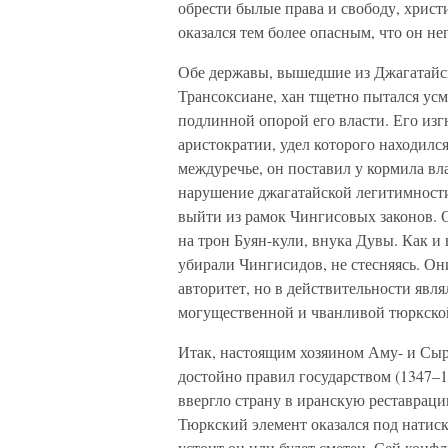
обрести былые права и свободу, хрис
оказался тем более опасным, что он н
Обе державы, вышедшие из Джагатайск
Трансоксиане, хан тщетно пытался ус
подлинной опорой его власти. Его изг
аристократии, удел которого находился
междуречье, он поставил у кормила вла
нарушение джагатайской легитимности,
выйти из рамок Чингисовых законов. О
на трон Буян-кули, внука Дувы. Как и 
убирали Чингисидов, не стесняясь. 
авторитет, но в действительности явл
могущественной и чванливой тюркско
Итак, настоящим хозяином Аму- и Сыр
достойно правил государством (1347–1
ввергло страну в иранскую реставрац
Тюркский элемент оказался под натиск
устоит он или будет сметен. Сей конфл