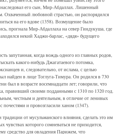
 наследовал его сын, Мир-Абдаллах. Лишенный
ом. Охваченный любовной страстью, он распорядился
ниться на его вдове (1358). Возмущение было
сь, прогнала Мир-Абдаллаха на север Гиндукуша, где
находился некий Хаджи-барлас, «дядя» будущего
сть запутанная, когда вождь одного из главных родов,
тыскать какого-нибудь Джагатаевого потомка,
ксианцев и, следовательно, от ислама, с целью
был найден в лице Тоглуга-Тимура. Он родился в 730
ни был в возрасте восемнадцати лет; говорили, что
ука, правивший своими подданными с 1310 по 1320 год.
льным, честным и деятельным, в отличие от ленивых
с почестями и провозгласили ханом (1347).
и традиции от мусульманского влияния, сделать это им
ых чувствах которого сомневаться не приходится,
ему средство для овладения Парижем, что