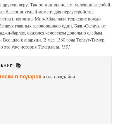
в другую веру. Так он принял ислам, увлекши за собой,
тал благоприятный момент для переустройства
бегства и кончины Мир-Абдаллаха тюркские вожди
Из двух главных заговорщиков один, Баян-Селдуз, от
Хаджи-барлас, оказался человеком довольно слабым.
. Все шло к анархии. В мае 1360 года Тоглуг-Тимур
но это уже история Тамерлана.
[35]
книг! 📚
писки в подарок
и наслаждайся