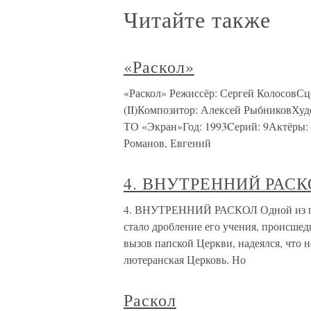
Читайте также
«Раскол»
«Раскол» Режиссёр: Сергей КолосовСц
(II)Композитор: Алексей РыбниковХуд
ТО «Экран»Год: 1993Cерий: 9Актёры:
Романов, Евгений
4. ВНУТРЕННИЙ РАСК
4. ВНУТРЕННИЙ РАСКОЛ Одной из пр
стало дробление его учения, происше
вызов папской Церкви, надеялся, что н
лютеранская Церковь. Но
Раскол