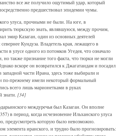
тианство все же получило ощутимый удар, который
епосредственно предшествовал эпидемии чумы.
ого улуса, прочными не были. На юге, в
мирить тюркскую знать, являвшуюся, между прочим,
нал эмир Казаган, один из основных деятелей
 севернее Кундуза. Владетель края, лежащего в
сти в улусе одного из потомков Угедея, что означало
 но также признание того факта, что тюрки не могли
днако вскоре он возвратился к Джагатаидам и посадил
в западной части Ирана, здесь тоже выбирали и
Они по-прежнему имели некоторый формальный
ялись всего лишь марионетками в руках
й знати.
[34]
дарьинского междуречья был Казаган. Он вполне
357) в период, когда исчезновение Ильханского улуса
ию, предусмотреть которую было невозможно.
ом элемента иранского, и трудно было прогнозировать:
икт, разумеется, ничем не помешал убийству этого