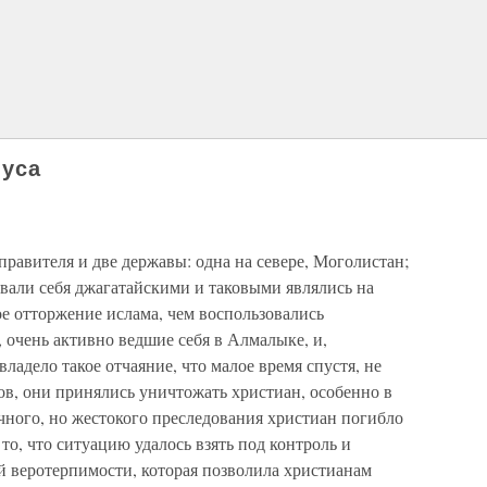
луса
 правителя и две державы: одна на севере, Моголистан;
ывали себя джагатайскими и таковыми являлись на
е отторжение ислама, чем воспользовались
 очень активно ведшие себя в Алмалыке, и,
ладело такое отчаяние, что малое время спустя, не
ов, они принялись уничтожать христиан, особенно в
ечного, но жестокого преследования христиан погибло
то, что ситуацию удалось взять под контроль и
й веротерпимости, которая позволила христианам