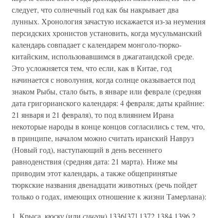
следует, что солнечный год как бы накрывает два
лунных. Хронология зачастую искажается из-за неумения
персидских хронистов установить, когда мусульманский
календарь совпадает с календарем монголо-тюрко-
китайским, использовавшимся в джагатаидской среде.
Это усложняется тем, что если, как в Китае, год
начинается с новолуния, когда солнце оказывается под
знаком Рыбы, стало быть, в январе или феврале (средняя
дата григорианского календаря: 4 февраля; даты крайние:
21 января и 21 февраля), то под влиянием Ирана
некоторые народы в конце концов согласились с тем, что,
в принципе, началом можно считать иранский Навруз
(Новый год), наступающий в день весеннего
равноденствия (средняя дата: 21 марта). Ниже мы
приводим этот календарь, а также общепринятые
тюркские названия двенадцати животных (речь пойдет
только о годах, имеющих отношение к жизни Тамерлана):
1. Крыса,
кюску
(или
сичган
) 1336[37] 1372 1384 1396 2.