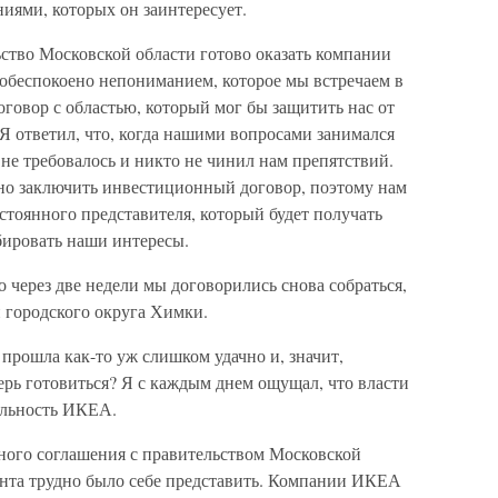
иями, которых он заинтересует.
ьство Московской области готово оказать компании
беспокоено непониманием, которое мы встречаем в
говор с областью, который мог бы защитить нас от
Я ответил, что, когда нашими вопросами занимался
не требовалось и никто не чинил нам препятствий.
жно заключить инвестиционный договор, поэтому нам
тоянного представителя, который будет получать
бировать наши интересы.
о через две недели мы договорились снова собраться,
 городского округа Химки.
 прошла как-то уж слишком удачно и, значит,
перь готовиться? Я с каждым днем ощущал, что власти
ельность ИКЕА.
ного соглашения с правительством Московской
ента трудно было себе представить. Компании ИКЕА