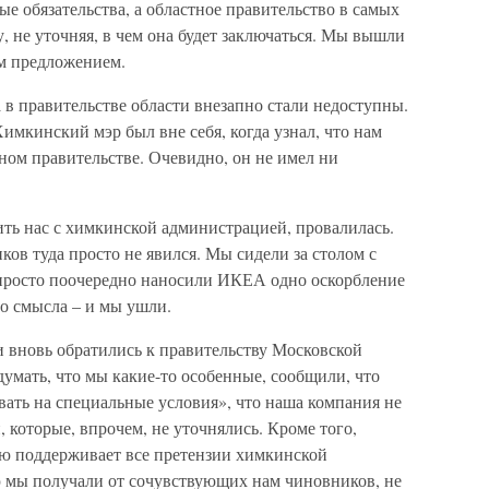
ые обязательства, а областное правительство в самых
 не уточняя, в чем она будет заключаться. Мы вышли
м предложением.
 в правительстве области внезапно стали недоступны.
имкинский мэр был вне себя, когда узнал, что нам
тном правительстве. Очевидно, он не имел ни
ить нас с химкинской администрацией, провалилась.
ов туда просто не явился. Мы сидели за столом с
просто поочередно наносили ИКЕА одно оскорбление
го смысла – и мы ушли.
и вновь обратились к правительству Московской
думать, что мы какие-то особенные, сообщили, что
вать на специальные условия», что наша компания не
которые, впрочем, не уточнялись. Кроме того,
ью поддерживает все претензии химкинской
 мы получали от сочувствующих нам чиновников, не