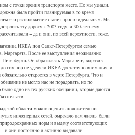
ном с точки зрения транспорта месте. Но мы узнали,
а должна была пройти планируемая в то время
менем его расположение станет просто идеальным. Мы
остроить эту дорогу к 2003 году, и 300-летнему
рассчитывали – да и они, по всей вероятности, тоже.
магазина ИКЕА под Санкт-Петербургом семью
а, Маргарета. После ее выступления неожиданно
-Петербурга. Он обратился к Маргарете, выразив
и до сих пор не уделяли ИКЕА достаточно внимания, и
обязательно откроется в черте Петербурга. Что и
е обещание не могло нас не порадовать, но по
о было одно из тех русских обещаний, вторые даются
бязательств.
адской области можно оценить положительно.
нутых инженерных сетей, омрачало нам жизнь, были
природоохранных норм и выдачу соответствующих
 – и они постоянно и активно выдавали