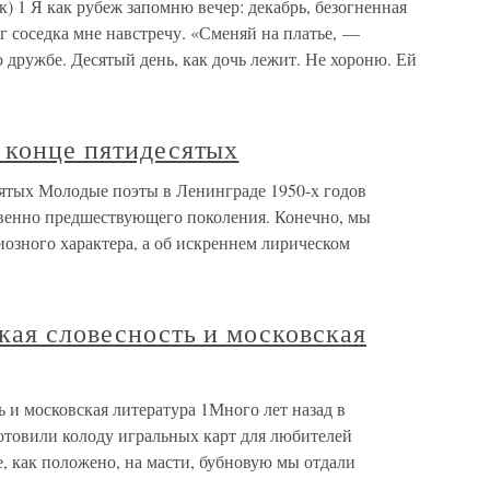
 как рубеж запомню вечер: декабрь, безогненная
руг соседка мне навстречу. «Сменяй на платье, —
 дружбе. Десятый день, как дочь лежит. Не хороню. Ей
 конце пятидесятых
сятых Молодые поэты в Ленинграде 1950-х годов
венно предшествующего поколения. Конечно, мы
иозного характера, а об искреннем лирическом
кая словесность и московская
ь и московская литература 1Много лет назад в
товили колоду игральных карт для любителей
е, как положено, на масти, бубновую мы отдали