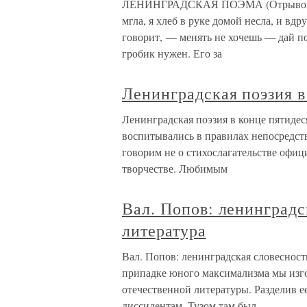
ЛЕНИНГРАДСКАЯ ПОЭМА (Отрывок) 1 Я
мгла, я хлеб в руке домой несла, и вд
говорит, — менять не хочешь — дай по
гробик нужен. Его за
Ленинградская поэзия в
Ленинградская поэзия в конце пятиде
воспитывались в правилах непосредст
говорим не о стихослагательстве офиц
творчестве. Любимым
Вал. Попов: ленинградс
литература
Вал. Попов: ленинградская словесност
припадке юного максимализма мы изго
отечественной литературы. Разделив е
диссидентам. Тузом там был,