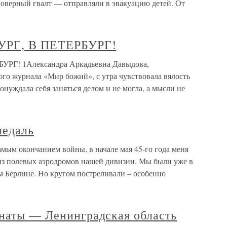
моверный гвалт — отправляли в эвакуацию детей. От
БУРГ, В ПЕТЕРБУРГ!
БУРГ! 1Александра Аркадьевна Давыдова,
го журнала «Мир божий», с утра чувствовала вялость
понуждала себя заняться делом и не могла, а мысли не
медаль
мым окончанием войны, в начале мая 45-го года меня
из полевых аэродромов нашей дивизии. Мы были уже в
м Берлине. Но кругом постреливали – особенно
инаты — Ленинградская область