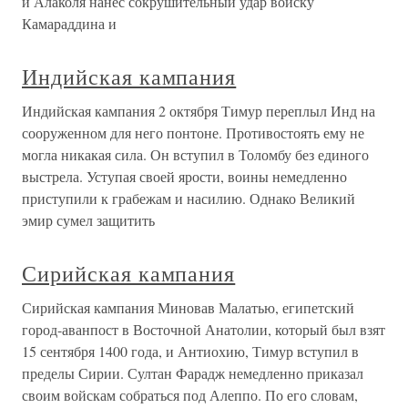
и Алаколя нанес сокрушительный удар войску
Камараддина и
Индийская кампания
Индийская кампания 2 октября Тимур переплыл Инд на
сооруженном для него понтоне. Противостоять ему не
могла никакая сила. Он вступил в Толомбу без единого
выстрела. Уступая своей ярости, воины немедленно
приступили к грабежам и насилию. Однако Великий
эмир сумел защитить
Сирийская кампания
Сирийская кампания Миновав Малатью, египетский
город-аванпост в Восточной Анатолии, который был взят
15 сентября 1400 года, и Антиохию, Тимур вступил в
пределы Сирии. Султан Фарадж немедленно приказал
своим войскам собраться под Алеппо. По его словам,