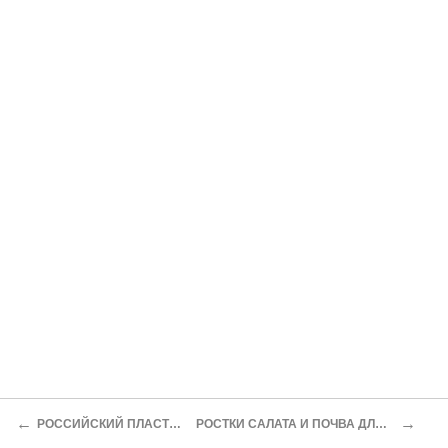
←
→
РОССИЙСКИЙ ПЛАСТИК КАК КРАСНАЯ ТРЯПКА
РОСТКИ САЛАТА И ПОЧВА ДЛЯ СОВМЕСТНОГО ПРЕДПРИЯТИЯ