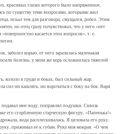
их, красивых глазах которого было напряженное,
ясь по существу теми вопросами, которыми жил
отца, искал тем для разговора, смущался, робел. Этим
ятен, но отец сразу почувствовал, что у него «нет
 «поверхностно касается этих вопросов», т. е.
лигии.
к, заболел корью, от него заразилась маленькая
носили болезнь, у меня же корь осложнилась тяжелой
, кололо в груди и боках, был сильный жар.
ла сил ни кашлять, ни ворочаться с боку на бок. Варя
, подавал мне воду, поправлял подушки. Сквозь
аке его сгорбленную старческую фигуру. «Папенька!»
дрожала, вода расплескивалась. Я целовала его руку.
уку, прижимал ее к губам. Рука моя мокрая. «О чем
о он уже не мог сдерживать рыдания и отходил, громко