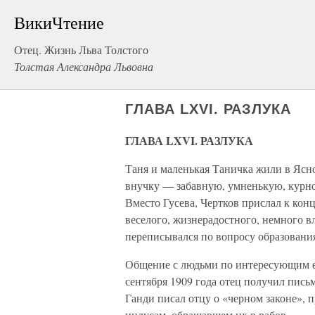
ВикиЧтение
Отец. Жизнь Льва Толстого
Толстая Александра Львовна
ГЛАВА LXVI. РАЗЛУКА
ГЛАВА LXVI. РАЗЛУКА
Таня и маленькая Таничка жили в Ясн
внучку — забавную, умненькую, курно
Вместо Гусева, Чертков прислал к конц
веселого, жизнерадостного, немного в
переписывался по вопросу образовани
Общение с людьми по интересующим е
сентября 1909 года отец получил пись
Ганди писал отцу о «черном законе»
индусам, обращавшем их в рабов.