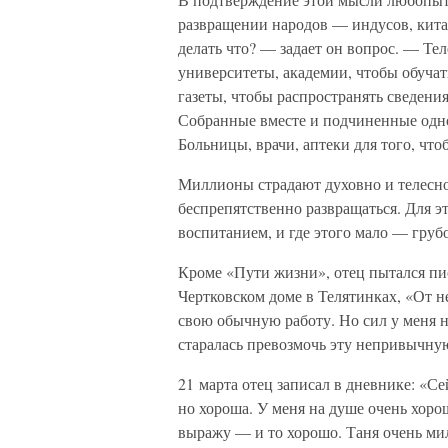
развращении народов — индусов, кит
делать что? — задает он вопрос. — Те
университеты, академии, чтобы обучат
газеты, чтобы распространять сведения
Собранные вместе и подчиненные одно
Больницы, врачи, аптеки для того, чт
Миллионы страдают духовно и телесно 
беспрепятственно развращаться. Для э
воспитанием, и где этого мало — груб
Кроме «Пути жизни», отец пытался пи
Чертковском доме в Телятинках, «От ней
свою обычную работу. Но сил у меня н
старалась превозмочь эту непривычну
21 марта отец записал в дневнике: «Се
но хороша. У меня на душе очень хорош
выражу — и то хорошо. Таня очень мил