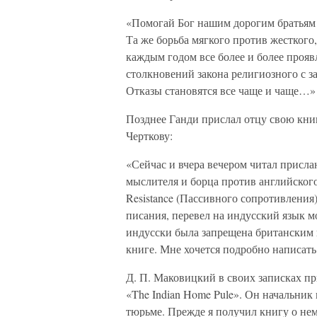
«Помогай Бог нашим дорогим братьям 
Та же борьба мягкого против жесткого
каждым годом все более и более проявл
столкновений закона религиозного с з
Отказы становятся все чаще и чаще…»
Позднее Ганди прислал отцу свою книг
Черткову:
«Сейчас и вчера вечером читал присл
мыслителя и борца против английского
Resistance (Пассивного сопротивления
писания, перевел на индусский язык м
индусски была запрещена британским 
книге. Мне хочется подробно написать
Д. П. Маковицкий в своих записках п
«The Indian Home Pule». Он начальник
тюрьме. Прежде я получил книгу о нем