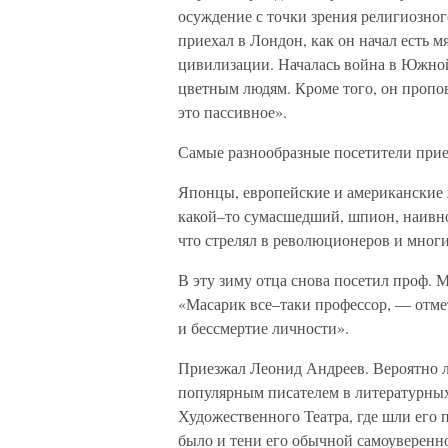
осуждение с точки зрения религиозног
приехал в Лондон, как он начал есть м
цивилизации. Началась война в Южно
цветным людям. Кроме того, он пропо
это пассивное».
Самые разнообразные посетители приез
Японцы, европейские и американские 
какой–то сумасшедший, шпион, наивно 
что стрелял в революционеров и многи
В эту зиму отца снова посетил проф. М
«Масарик все–таки профессор, — отмет
и бессмертие личности».
Приезжал Леонид Андреев. Вероятно л
популярным писателем в литературных
Художественного Театра, где шли его 
было и тени его обычной самоуверенно