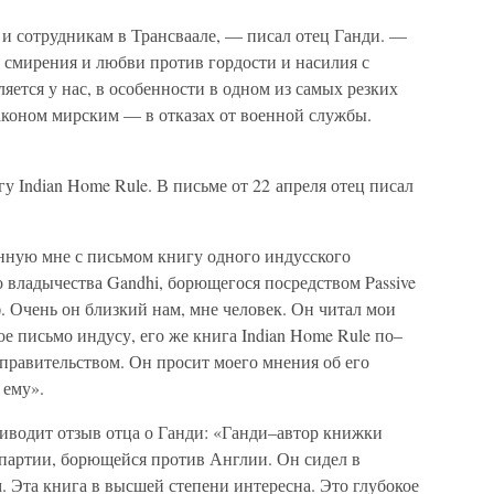
и сотрудникам в Трансваале, — писал отец Ганди. —
, смирения и любви против гордости и насилия с
яется у нас, в особенности в одном из самых резких
аконом мирским — в отказах от военной службы.
у Indian Home Rule. В письме от 22 апреля отец писал
анную мне с письмом книгу одного индусского
 владычества Gandhi, борющегося посредством Passive
). Очень он близкий нам, мне человек. Он читал мои
ое письмо индусу, его же книга Indian Home Rule по–
правительством. Он просит моего мнения об его
 ему».
риводит отзыв отца о Ганди: «Ганди–автор книжки
 партии, борющейся против Англии. Он сидел в
. Эта книга в высшей степени интересна. Это глубокое