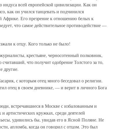
о индуса всей европейской цивилизации. Как он
ясо, как он учился танцевать и подчинился
й Африке. Его презрение к отношению белых к
ведует, что самое действительное противодействие —
жали к отцу. Кого только не было!
журналисты, крестьяне, черносотенный полковник,
считавший, что получит одобрение Толстого за то,
е другие.
асарик, с которым отец много беседовал о религии.
ил отец в своем дневнике, — и верит в личного Бога
юди, встречавшиеся в Москве с избалованным и
 и артистических кружках, среди деятелей
пьесы, удивились бы, увидав его в Ясной Поляне. Не
сти, апломба, когда он говорил с отцом. Это был