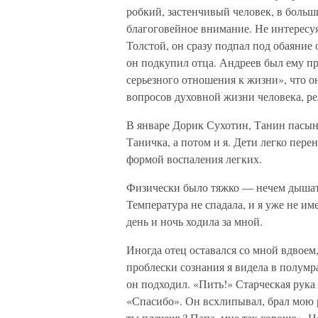
робкий, застенчивый человек, в больш
благоговейное внимание. Не интересу
Толстой, он сразу подпал под обаяние 
он подкупил отца. Андреев был ему при
серьезного отношения к жизни», что он
вопросов духовной жизни человека, ре
В январе Дорик Сухотин, Танин пасыно
Таничка, а потом и я. Дети легко пере
формой воспаления легких.
Физически было тяжко — нечем дышать
Температура не спадала, и я уже не име
день и ночь ходила за мной.
Иногда отец оставался со мной вдвоем
проблески сознания я видела в полумр
он подходил. «Пить!» Старческая рука 
«Спасибо». Он всхлипывал, брал мою р
ты плачешь? Папа, мне так хорошо». Н