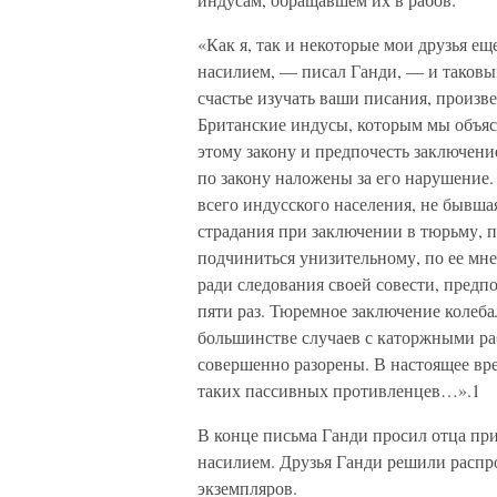
«Как я, так и некоторые мои друзья е
насилием, — писал Ганди, — и таковым
счастье изучать ваши писания, произв
Британские индусы, которым мы объяс
этому закону и предпочесть заключени
по закону наложены за его нарушение.
всего индусского населения, не бывша
страдания при заключении в тюрьму, п
подчиниться унизительному, по ее мне
ради следования своей совести, пред
пяти раз. Тюремное заключение колеб
большинстве случаев с каторжными ра
совершенно разорены. В настоящее вре
таких пассивных противленцев…».1
В конце письма Ганди просил отца при
насилием. Друзья Ганди решили распро
экземпляров.