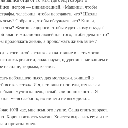
айцев, негров — цивилизацией. «Машины, чтобы
леграфы, телефоны, чтобы передавать что? Школы,
ь чему? Собрания, чтобы обсуждать что? Книги,
 о чем? Железные дороги, чтобы ездить кому и куда?
й власти миллионы людей для того, чтобы делать что?
обы продолжать жизнь, а продолжать жизнь зачем?
для того, чтобы только захватившие власть могли
того ложь религии, ложь науки, одурение спаиванием и
ое насилие, тюрьмы, казни».
сать небольшую пьесу для молодежи, жившей в
 все качества». И я, вставши с постели, взялась за
е было, мучил кашель, ослабляли ночные поты. Я
ю для меня слабость, но ничего не выходило…
йчас 10?й час, мне немного луппе. Саша опять хворает,
о. Хороша ясность мысли. Хочется выразить ее; а и не
а и приятна мне».