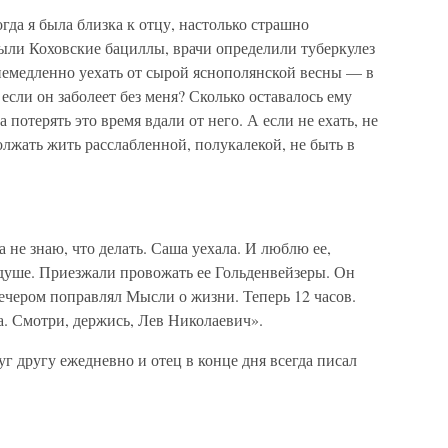
гда я была близка к отцу, настолько страшно
были Коховские бациллы, врачи определили туберкулез
немедленно уехать от сырой яснополянской весны — в
если он заболеет без меня? Сколько оставалось ему
отерять это время вдали от него. А если не ехать, не
лжать жить расслабленной, полукалекой, не быть в
 не знаю, что делать. Саша уехала. И люблю ее,
о душе. Приезжали провожать ее Гольденвейзеры. Он
Вечером поправлял Мысли о жизни. Теперь 12 часов.
а. Смотри, держись, Лев Николаевич».
г другу ежедневно и отец в конце дня всегда писал