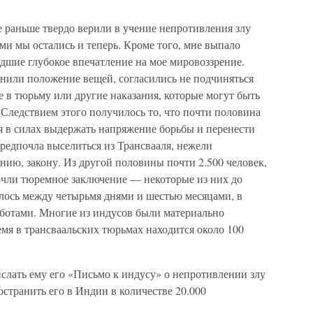
ще раньше твердо верили в учение непротивления злу
и мы остались и теперь. Кроме того, мне выпало
едшие глубокое впечатление на мое мировоззрение.
нили положение вещей, согласились не подчиняться
е в тюрьму или другие наказания, которые могут быть
 Следствием этого получилось то, что почти половина
я в силах выдержать напряжение борьбы и перенести
редпочла выселиться из Трансвааля, нежели
нию, закону. Из другой половины почти 2.500 человек,
почли тюремное заключение — некоторые из них до
алось между четырьмя днями и шестью месяцами, в
ботами. Многие из индусов были материально
мя в трансваальских тюрьмах находится около 100
слать ему его «Письмо к индусу» о непротивлении злу
странить его в Индии в количестве 20.000