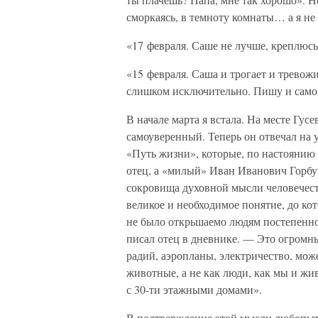
сморкаясь, в темноту комнаты… а я не 
«17 февраля. Саше не лучше, креплюсь
«15 февраля. Саша и трогает и тревожит
слишком исключительно. Пишу и самому
В начале марта я встала. На месте Гусе
самоуверенный. Теперь он отвечал на 
«Путь жизни», которые, по настоянию 
отец, а «милый» Иван Иванович Горбу
сокровища духовной мысли человечества
великое и необходимое понятие, до ко
не было открьшаемо людям постепенн
писал отец в дневнике. — Это огромны
радий, аэропланы, электричество, може
животные, а не как люди, как мы и ж
с 30-ти этажными домами».
В подтверждение этой мысли любопытна