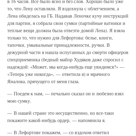
в 16 часов. Все было ясно и без слов. Хорошо было уже
то, что Лену оставляли. Я вздохнула с облегчением, а
Лена обиделась на ГБ. Надавав Леночке кучу инструкций
для партии, я собрала свои сумки (партийные ватники и
теплые вещи должна была отвезти домой Лена). Я взяла
только то, что нужно для Лефортова: белье, книги,
тапочки, умывальные принадлежности, ручки. В
дежурной части я нашла испуганных до смерти офицеров
спецприемника (бедный майор Худяков даже спросил с
надеждой: «Может, мы когда-нибудь еще увидимся?» —
«Теперь уже никогда», — ответила я) и мрачного
Яналова, прячущего от меня глаза.
— Поедем к нам, — печально сказал он и любезно взял
мою сумку.
— В нашей стране это несущественно, но все-таки
покажите какой-нибудь ордер, — напомнила я.
— В Лефортове покажем, — со вздохом ответил