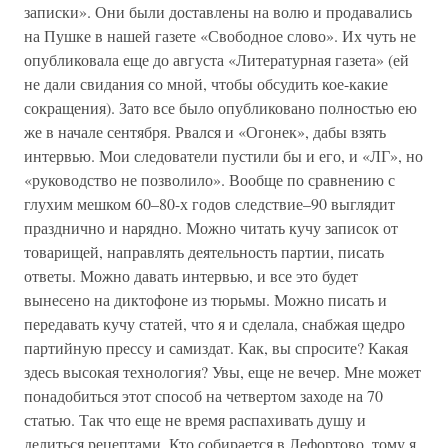
записки». Они были доставлены на волю и продавались
на Пушке в нашей газете «Свободное слово». Их чуть не
опубликовала еще до августа «Литературная газета» (ей
не дали свидания со мной, чтобы обсудить кое-какие
сокращения). Зато все было опубликовано полностью ею
же в начале сентября. Рвался и «Огонек», дабы взять
интервью. Мои следователи пустили бы и его, и «ЛГ», но
«руководство не позволило». Вообще по сравнению с
глухим мешком 60–80-х годов следствие–90 выглядит
празднично и нарядно. Можно читать кучу записок от
товарищей, направлять деятельность партии, писать
ответы. Можно давать интервью, и все это будет
вынесено на диктофоне из тюрьмы. Можно писать и
передавать кучу статей, что я и сделала, снабжая щедро
партийную прессу и самиздат. Как, вы спросите? Какая
здесь высокая технология? Увы, еще не вечер. Мне может
понадобиться этот способ на четвертом заходе на 70
статью. Так что еще не время распахивать душу и
делиться рецептами. Кто собирается в Лефортово, тому я