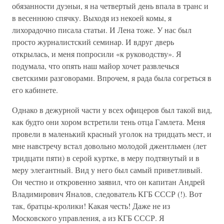
обязанности дуэньи, я на четвертый день впала в транс и
в весеннюю спячку. Выходя из некоей комы, я
лихорадочно писала статьи. И Лена тоже. У нас был
просто журналистский семинар. И вдруг дверь
открылась, и меня попросили «к руководству». Я
подумала, что опять наш майор хочет развлечься
светскими разговорами. Впрочем, я рада была согреться в
его кабинете.
Однако в дежурной части у всех офицеров был такой вид,
как будто они хором встретили тень отца Гамлета. Меня
провели в маленький красный уголок на тридцать мест, и
мне навстречу встал довольно молодой джентльмен (лет
тридцати пяти) в серой куртке, в меру подтянутый и в
меру элегантный. Вид у него был самый приветливый.
Он честно и откровенно заявил, что он капитан Андрей
Владимирович Яналов, следователь КГБ СССР (!). Вот
так, братцы-кролики! Какая честь! Даже не из
Московского управления, а из КГБ СССР. Я