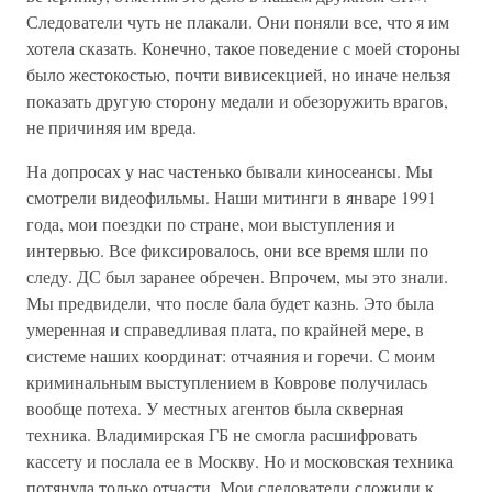
Следователи чуть не плакали. Они поняли все, что я им
хотела сказать. Конечно, такое поведение с моей стороны
было жестокостью, почти вивисекцией, но иначе нельзя
показать другую сторону медали и обезоружить врагов,
не причиняя им вреда.
На допросах у нас частенько бывали киносеансы. Мы
смотрели видеофильмы. Наши митинги в январе 1991
года, мои поездки по стране, мои выступления и
интервью. Все фиксировалось, они все время шли по
следу. ДС был заранее обречен. Впрочем, мы это знали.
Мы предвидели, что после бала будет казнь. Это была
умеренная и справедливая плата, по крайней мере, в
системе наших координат: отчаяния и горечи. С моим
криминальным выступлением в Коврове получилась
вообще потеха. У местных агентов была скверная
техника. Владимирская ГБ не смогла расшифровать
кассету и послала ее в Москву. Но и московская техника
потянула только отчасти. Мои следователи сложили к