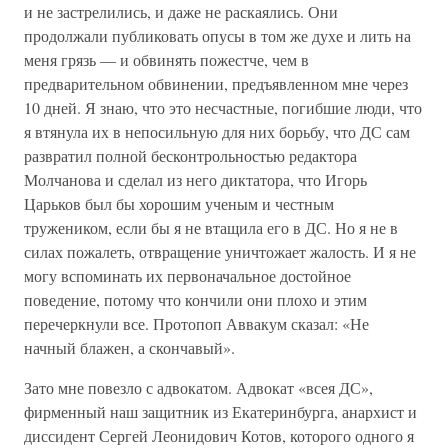
и не застрелились, и даже не раскаялись. Они
продолжали публиковать опусы в том же духе и лить на
меня грязь — и обвинять пожестче, чем в
предварительном обвинении, предъявленном мне через
10 дней. Я знаю, что это несчастные, погибшие люди, что
я втянула их в непосильную для них борьбу, что ДС сам
развратил полной бесконтрольностью редактора
Молчанова и сделал из него диктатора, что Игорь
Царьков был бы хорошим ученым и честным
тружеником, если бы я не втащила его в ДС. Но я не в
силах пожалеть, отвращение уничтожает жалость. И я не
могу вспоминать их первоначальное достойное
поведение, потому что кончили они плохо и этим
перечеркнули все. Протопоп Аввакум сказал: «Не
начный блажен, а скончавый».
Зато мне повезло с адвокатом. Адвокат «всея ДС»,
фирменный наш защитник из Екатеринбурга, анархист и
диссидент Сергей Леонидович Котов, которого одного я