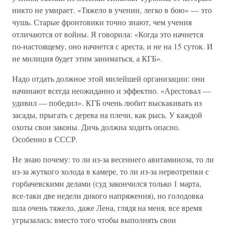
никто не умирает. «Тяжело в учении, легко в бою» — это
чушь. Старые фронтовики точно знают, чем учения
отличаются от войны. Я говорила: «Когда это начнется
по-настоящему, оно начнется с ареста, и не на 15 суток. И
не милиция будет этим заниматься, а КГБ».
Надо отдать должное этой милейшей организации: они
начинают всегда неожиданно и эффектно. «Арестовал —
удивил — победил». КГБ очень любит выскакивать из
засады, прыгать с дерева на плечи, как рысь. У каждой
охоты свои законы. Дичь должна ходить опасно.
Особенно в СССР.
Не знаю почему: то ли из-за весеннего авитаминоза, то ли
из-за жуткого холода в камере, то ли из-за нервотрепки с
горбачевскими делами (суд закончился только 1 марта,
все-таки две недели дикого напряжения), но голодовка
шла очень тяжело, даже Лена, глядя на меня, все время
угрызалась: вместо того чтобы выполнять свои