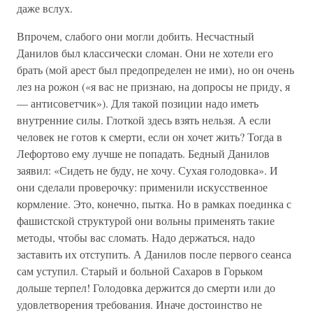
даже вслух.
Впрочем, слабого они могли добить. Несчастный
Данилов был классически сломан. Они не хотели его
брать (мой арест был предопределен не ими), но он очень
лез на рожон («я вас не признаю, на допросы не приду, я
— антисоветчик»). Для такой позиции надо иметь
внутренние силы. Глоткой здесь взять нельзя. А если
человек не готов к смерти, если он хочет жить? Тогда в
Лефортово ему лучше не попадать. Бедный Данилов
заявил: «Сидеть не буду, не хочу. Сухая голодовка». И
они сделали проверочку: применили искусственное
кормление. Это, конечно, пытка. Но в рамках поединка с
фашистской структурой они вольны применять такие
методы, чтобы вас сломать. Надо держаться, надо
заставить их отступить. А Данилов после первого сеанса
сам уступил. Старый и больной Сахаров в Горьком
дольше терпел! Голодовка держится до смерти или до
удовлетворения требования. Иначе достоинство не