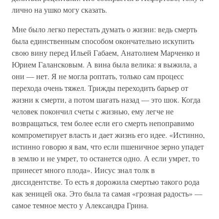
лично на ушко могу сказать.
Мне было легко перестать думать о жизни: ведь смерть
была единственным способом окончательно искупить
свою вину перед Ильей Габаем, Анатолием Марченко и
Юрием Галансковым. А вина была велика: я выжила, а
они — нет. Я не могла роптать, только сам процесс
перехода очень тяжел. Трижды переходить барьер от
жизни к смерти, а потом шагать назад — это шок. Когда
человек покончил счеты с жизнью, ему легче не
возвращаться, тем более если его смерть непоправимо
компрометирует власть и дает жизнь его идее. «Истинно,
истинно говорю я вам, что если пшеничное зерно упадет
в землю и не умрет, то останется одно. А если умрет, то
принесет много плода». Иисус знал толк в
диссидентстве. То есть я дорожила смертью такого рода
как зеницей ока. Это была та самая «грозная радость» —
самое темное место у Александра Грина.