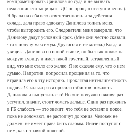
компрометировать Данилова до суда и не вызвать
нежелание его защищать: ДС не прощал отступничества).
Я брала на себя всю ответственность и за действия
склада, дала право адвокату Данилова топить меня,
чтобы выгородить его. Следователи меня заверили, что
Данилову дадут условный срок. (Мне они честно сказали,
что я получу максимум. Другого я и не хотела.) Когда я
увидела Данилова на очной ставке, он был так похож на
мокрую курицу и имел такой грустный, затравленный
вид, что мне стало его жалко. Я не сказала ему, что о нем
думаю. Напротив, попросила прощения за то, что
втравила его в эту историю. Проклятая интеллигентность
подвела! Сколько раз я просила гэбистов пожалеть
Данилова и выпустить его! Но они почуяли наживу: раз
уступил, значит, стоит ломать дальше. Один раз проявить
в ГБ слабость — это значит, что тебя не оставят в покое,
пока не доломают, не растопчут до конца. Человек не
должен, не имеет права быть слабым. Иначе поступят с
ним, как с травкой полевой.