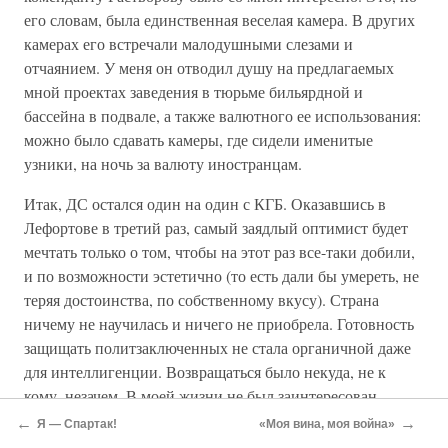
его словам, была единственная веселая камера. В других
камерах его встречали малодушными слезами и
отчаянием. У меня он отводил душу на предлагаемых
мной проектах заведения в тюрьме бильярдной и
бассейна в подвале, а также валютного ее использования:
можно было сдавать камеры, где сидели именитые
узники, на ночь за валюту иностранцам.
Итак, ДС остался один на один с КГБ. Оказавшись в
Лефортове в третий раз, самый заядлый оптимист будет
мечтать только о том, чтобы на этот раз все-таки добили,
и по возможности эстетично (то есть дали бы умереть, не
теряя достоинства, по собственному вкусу). Страна
ничему не научилась и ничего не приобрела. Готовность
защищать политзаключенных не стала органичной даже
для интеллигенции. Возвращаться было некуда, не к
кому, незачем. В моей жизни не был заинтересован
никто, кроме ДС, моей семьи, одной комиссии Моссовета
←
→
Я — Спартак!
«Моя вина, моя война»
и моих следователей с комендантом Бастилии (они