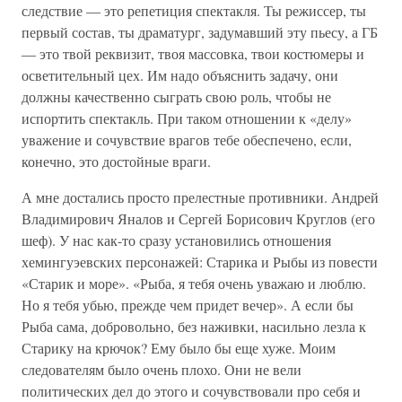
следствие — это репетиция спектакля. Ты режиссер, ты
первый состав, ты драматург, задумавший эту пьесу, а ГБ
— это твой реквизит, твоя массовка, твои костюмеры и
осветительный цех. Им надо объяснить задачу, они
должны качественно сыграть свою роль, чтобы не
испортить спектакль. При таком отношении к «делу»
уважение и сочувствие врагов тебе обеспечено, если,
конечно, это достойные враги.
А мне достались просто прелестные противники. Андрей
Владимирович Яналов и Сергей Борисович Круглов (его
шеф). У нас как-то сразу установились отношения
хемингуэевских персонажей: Старика и Рыбы из повести
«Старик и море». «Рыба, я тебя очень уважаю и люблю.
Но я тебя убью, прежде чем придет вечер». А если бы
Рыба сама, добровольно, без наживки, насильно лезла к
Старику на крючок? Ему было бы еще хуже. Моим
следователям было очень плохо. Они не вели
политических дел до этого и сочувствовали про себя и