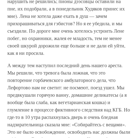
нарушить не решились; пионы дээсовцы оставили на
пне, их подобрали, а в понедельник Худяков принес их
мне). Лена не хотела даже ехать в душ — зачем
прихорашиваться для гэбистов? Но я ее убедила, и мы
съездили. По дороге мне очень хотелось устроить Лене
побег, но охранники, жалея ее младость, тем не менее
своей шкурой дорожили еще больше и не дали ей уйти,
как я ни просила.
А между тем наступил последний день нашего ареста.
Мы решили, что тревога была ложная, что это
повторение горбачевского амбулаторного дела, что
Лефортово нам не светит: не посмеют, поезд ушел. Мы
предвкушали горячую ванну, домашние деликатесы (а я
вообще была слаба, как вегетарианская кошка) и
глумление в процессе фиктивного следствия над КГБ. Но
где-то в 10 утра распахнулась дверь и очень бледная
надзирательница сказала мне: «Собирайтесь с вещами».
Это не было освобождение, освободить нас должны были