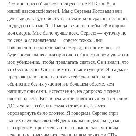
Это мне нужен был этот процесс, а не КГБ. Он был
нашей дээсовской затеей. Мы с Сергеем Котовым вели
дело так, как будто был у нас некий кооператив, взявший
подряд на статью 70. Правда, в число прибылей входила
моя смерть. Мне было лучше всех, Сергею — чуточку не
по себе, а следователям — совсем тяжко. Они
совершенно не хотели моей смерти, но понимали, что
будет после вынесения приговора. Они слишком уважали
мои убеждения, чтобы предлагать сдаться. Они знали, что
это бесполезно. Они и не хотели капитуляции. Я им даже
предложила в конце написать себе окончательное
обвинение без их участия и в большем объеме, чем
напишут они сами. Естественно, на допросах я тянула
одеяло на себя. Все, в чем могли обвинить других членов
ДС, я хапала себе, и весьма хитроумно, так что
опровергнуть было сложно. Я говорила Сергею (при
наших следователях): «В день закрытия дела, когда мы
его прочтем, принесешь торт и шампанское, устроим
вечеринку, отметим это дело в нашем дружном СП».