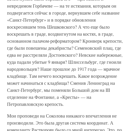
невредимом Горбачеве — на те истязания, которым он
подвергается сейчас в городе, вернувшем себе название
«Санкт-Петербург» и в порядке обновления
воскресившем тень Шешковского? А что еще было
воскрешать в граде, воздвигнутом на костях, в граде,
основанном палачом-реформатором? Кронверк крепости,
где были повешены декабристы? Семеновский плац, где
едва не расстреляли Достоевского? Невские набережные,
куда падали убитые 9 января? Шлиссельбург, где гноили
народовольцев? Наше прошлое до 1917 года — мрачное
кладбище. Там нечего воскрешать. Какое возрождение
может начинаться с кладбища? Сменив Ленинград на
Санкт-Петербург, мы поменяли Большой дом на III
отделение на Фонтанке, а «Кресты» — на
Петропавловскую крепость.
Мои проповеди на Соколова никакого впечатления не
производили. Это была другая система координат. А
коменданту Растворову было со мной интересно. Это, по