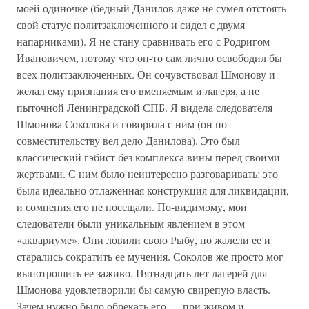
моей одиночке (бедный Данилов даже не сумел отстоять
свой статус политзаключенного и сидел с двумя
напарниками). Я не стану сравнивать его с Родригом
Ивановичем, потому что он-то сам лично освободил бы
всех политзаключенных. Он сочувствовал Шмонову и
желал ему признания его вменяемым и лагеря, а не
пыточной Ленинградской СПБ. Я видела следователя
Шмонова Соколова и говорила с ним (он по
совместительству вел дело Данилова). Это был
классический гэбист без комплекса вины перед своими
жертвами. С ним было неинтересно разговаривать: это
была идеально отлаженная конструкция для ликвидации,
и сомнения его не посещали. По-видимому, мои
следователи были уникальным явлением в этом
«аквариуме». Они ловили свою Рыбу, но жалели ее и
старались сократить ее мучения. Соколов же просто мог
выпотрошить ее заживо. Пятнадцать лет лагерей для
Шмонова удовлетворили бы самую свирепую власть.
Зачем нужно было обрекать его — при живом и