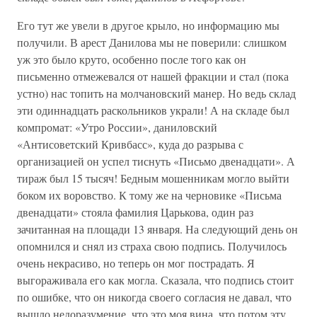
Его тут же увели в другое крыло, но информацию мы
получили. В арест Данилова мы не поверили: слишком
уж это было круто, особенно после того как он
письменно отмежевался от нашей фракции и стал (пока
устно) нас топить на молчановский манер. Но ведь склад
эти одиннадцать раскольников украли! А на складе был
компромат: «Утро России», даниловский
«Антисоветский Кривбасс», куда до разрыва с
организацией он успел тиснуть «Письмо двенадцати». А
тираж был 15 тысяч! Бедным мошенникам могло выйти
боком их воровство. К тому же на черновике «Письма
двенадцати» стояла фамилия Царькова, один раз
зачитанная на площади 13 января. На следующий день он
опомнился и снял из страха свою подпись. Получилось
очень некрасиво, но теперь он мог пострадать. Я
выгораживала его как могла. Сказала, что подпись стоит
по ошибке, что он никогда своего согласия не давал, что
вышло недоразумение, что это моя вина, что потом эту