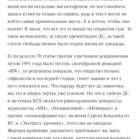
моим ногам несколько магнитофонов, но восстановить
запись я смогла только по памяти, ведь в текст могли не
войти самые криминальные места. А я хотела, чтобы они
вошли! Я знала, что все это услышат на открытом суде. За
такое великолепие, за такую презентацию ДС, за такой
глоток свободы можно было отдать жизнь не однажды.
Если дело по 70 статье против участников демдвижения
летом 1991 года было тестом, своеобразной реакцией
«RW», то результаты показали, что общество больно
сифилисом в последней стадии, гниет заживо и что у
него отвалился нос. Что народу будет все до лампочки,
мы это в общих чертах уже усвоили. Но что к гибели ДС
в застенках КГБ окажутся равнодушными демороссы,
журналисты «МН», «Независимой», «Мемориал» и
прочие «нонконформисты», включая Сергея Ковалева из
ВС и «Экспресс-хронику», этого мы не ожидали.
Жертвуя крайними, шахматист приближает час мата;
сдавая коммунистам дээсовцев, интеллигенция вызывала