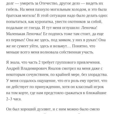
долг — умереть за Отечество, другое дело — видеть их
гибель. На меня пахнуло могильным холодом, и это была
братская могила! В этой ситуации надо было делать одно:
попытаться, как куропатка, увести охотников за собой,
подальше от гнезда. И тут меня оглушило: Леночка!
Маленькая Леночка! Ее подпись тоже там стоит, да еще
из первых! Она же здесь, под замком, у них в руках! Она
же не сумеет уйти, здесь и возьмут… Понятно, что
меньше всего меня волновала собственная участь.
Я знала, что часть 2 требует группового привлечения.
Андрей Владимирович Яналов смотрел на меня даже с
некоторым сочувствием, по крайней мере, без злорадства.
У меня создалось ощущение, что его роль ему претит, что
он действует по принуждению, хотя он классный игрок
на том корте, где нам предстояло сражаться в ближайшие
2–3 часа.
Он был хороший дуэлянт, и с ним можно было смело