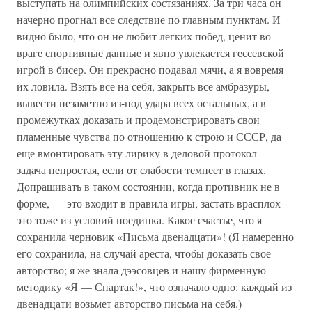
выступать на олимпийских состязаниях. За три часа он
начерно прогнал все следствие по главным пунктам. И
видно было, что он не любит легких побед, ценит во
враге спортивные данные и явно увлекается гессевской
игрой в бисер. Он прекрасно подавал мячи, а я вовремя
их ловила. Взять все на себя, закрыть все амбразуры,
вывести незаметно из-под удара всех остальных, а в
промежутках доказать и продемонстрировать свои
пламенные чувства по отношению к строю и СССР, да
еще вмонтировать эту лирику в деловой протокол —
задача непростая, если от слабости темнеет в глазах.
Допрашивать в таком состоянии, когда противник не в
форме, — это входит в правила игры, застать врасплох —
это тоже из условий поединка. Какое счастье, что я
сохранила черновик «Письма двенадцати»! (Я намеренно
его сохранила, на случай ареста, чтобы доказать свое
авторство; я же знала дээсовцев и нашу фирменную
методику «Я — Спартак!», что означало одно: каждый из
двенадцати возьмет авторство письма на себя.)