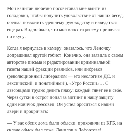
Мой капитан любезно посоветовал мне выйти из
голодовки, чтобы получить удовольствие от наших бесед,
обещал позвонить здешнему руководству и наведаться
еще раз. Видно было, что мой класс игры ему пришелся
по вкусу.
Когда я вернулась в камеру, оказалось, что Леночку
допрашивал другой гэбист! Конечно, она заявила о своем
авторстве письма и редактировании криминальной
газеты нашей фракции ревлибов, или либревов
(революционный либерализм — это неологизм ДС, и
лексический, и понятийный!), «Утро России»… С
дээсовцами трудно делить плаху: каждый тянет ее к себе.
Через сутки в острог попал за митинг в нашу защиту
один новичок-дээсовец. Он успел броситься к нашей
двери и прокричать:
— У вас обеих дома были обыски, приходили из КГБ, на
складе обыск был тоже, Данилов в Лефортове!