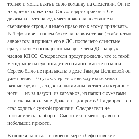
только и могла взять в свою команду на следствии. Он не
ныл, не выгораживал. Он солидаризировался. Он
доказывал, что народ имеет право на восстание и
свержение строя, а я имею право его к этому призывать.
В Лефортове в нашем боксе на первом этаже («кабинеты»
адвокатов) я приняла его в ДС, после чего следствие
сразу стало многопартийным: два члена ДС на двух
членов КПСС. Следователи предупреждали, что за такой
метод защиты суд посадит его самого вместе со мной.
Сергею было не привыкать: в деле Тамары Целиковой он
уже поимел 10 суток. Сергей отовсюду вытаскивал
разные фрукты, сладости, витамины, котлеты и куриные
ноги — из-за пазухи, из карманов, из папки с бумагами
— и скармливал мне. Даже и на допросах! На допросы он
стал ходить с сумкой провизии. Следователи не
противились, наоборот. Смертники имеют право на
небольшие прихоти.
В июне я написала в своей камере «Лефортовские