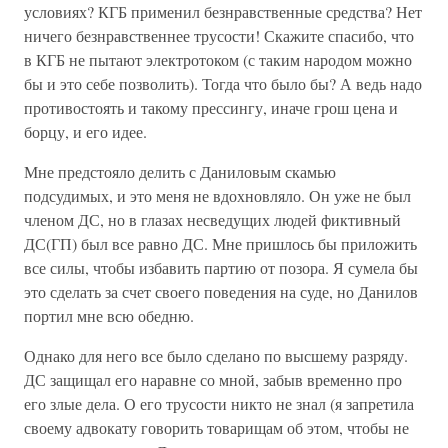
условиях? КГБ применил безнравственные средства? Нет
ничего безнравственнее трусости! Скажите спасибо, что
в КГБ не пытают электротоком (с таким народом можно
бы и это себе позволить). Тогда что было бы? А ведь надо
противостоять и такому прессингу, иначе грош цена и
борцу, и его идее.
Мне предстояло делить с Даниловым скамью
подсудимых, и это меня не вдохновляло. Он уже не был
членом ДС, но в глазах несведущих людей фиктивный
ДС(ГП) был все равно ДС. Мне пришлось бы приложить
все силы, чтобы избавить партию от позора. Я сумела бы
это сделать за счет своего поведения на суде, но Данилов
портил мне всю обедню.
Однако для него все было сделано по высшему разряду.
ДС защищал его наравне со мной, забыв временно про
его злые дела. О его трусости никто не знал (я запретила
своему адвокату говорить товарищам об этом, чтобы не