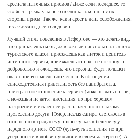
арсенала пыточных приемов? Даже если последнее, то
это был в рамках нашего поединка законный с их
стороны прием. Так же, как и арест в день освобождения,
после десяти дней голодовки.
Лучший стиль поведения в Лефортове — это делать вид,
что приезжаешь на отдых в южный пансионат западного
туристского класса, приезжаешь как знаток и ценитель
истинного сервиса, приезжаешь отнюдь не по этапу, а
добровольно и ожидаешь, что персонал будет польщен
оказанной его заведению честью. В обращении —
снисходительная приветливость без панибратства,
пристрастное отношение к сервису (можешь дать на чай,
а можешь и не дать), дистанция, но при хорошем
настроении и искренней расположенности к такому
проведению досуга. Юмор, незлая сатира, светскость в
отношении к грядущему процессу, как к бенефису у
народного артиста СССР (чуть-чуть волнения, но при
уверенности в любви публики и в своем мастерстве). А