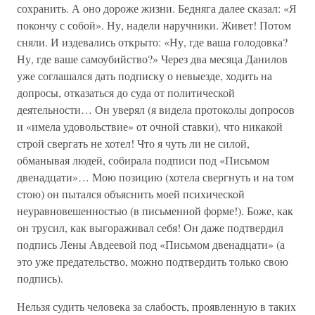
сохранить. А оно дороже жизни. Бедняга далее сказал: «Я
покончу с собой». Ну, надели наручники. Живет! Потом
сняли. И издевались открыто: «Ну, где ваша голодовка?
Ну, где ваше самоубийство?» Через два месяца Данилов
уже соглашался дать подписку о невыезде, ходить на
допросы, отказаться до суда от политической
деятельности… Он уверял (я видела протоколы допросов
и «имела удовольствие» от очной ставки), что никакой
строй свергать не хотел! Что я чуть ли не силой,
обманывая людей, собирала подписи под «Письмом
двенадцати»… Мою позицию (хотела свергнуть и на том
стою) он пытался объяснить моей психической
неуравновешенностью (в письменной форме!). Боже, как
он трусил, как выгораживал себя! Он даже подтвердил
подпись Лены Авдеевой под «Письмом двенадцати» (а
это уже предательство, можно подтвердить только свою
подпись).
Нельзя судить человека за слабость, проявленную в таких