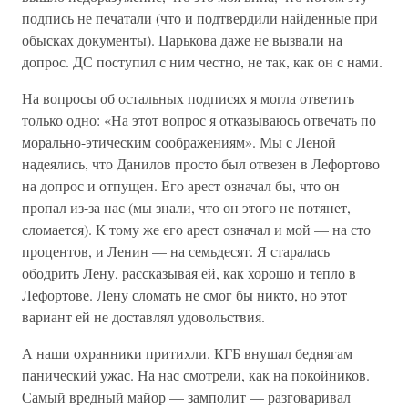
подпись не печатали (что и подтвердили найденные при
обысках документы). Царькова даже не вызвали на
допрос. ДС поступил с ним честно, не так, как он с нами.
На вопросы об остальных подписях я могла ответить
только одно: «На этот вопрос я отказываюсь отвечать по
морально-этическим соображениям». Мы с Леной
надеялись, что Данилов просто был отвезен в Лефортово
на допрос и отпущен. Его арест означал бы, что он
пропал из-за нас (мы знали, что он этого не потянет,
сломается). К тому же его арест означал и мой — на сто
процентов, и Ленин — на семьдесят. Я старалась
ободрить Лену, рассказывая ей, как хорошо и тепло в
Лефортове. Лену сломать не смог бы никто, но этот
вариант ей не доставлял удовольствия.
А наши охранники притихли. КГБ внушал беднягам
панический ужас. На нас смотрели, как на покойников.
Самый вредный майор — замполит — разговаривал