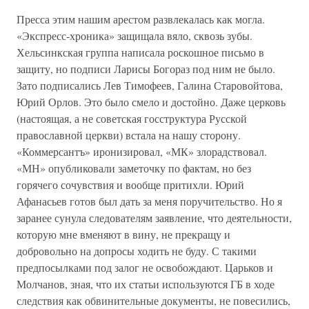
Пресса этим нашим арестом развлекалась как могла.
«Экспресс-хроника» защищала вяло, сквозь зубы.
Хельсинкская группа написала роскошное письмо в
защиту, но подписи Ларисы Богораз под ним не было.
Зато подписались Лев Тимофеев, Галина Старовойтова,
Юрий Орлов. Это было смело и достойно. Даже церковь
(настоящая, а не советская госструктура Русской
православной церкви) встала на нашу сторону.
«Коммерсантъ» иронизировал, «МК» злорадствовал.
«МН» опубликовали заметочку по фактам, но без
горячего сочувствия и вообще притихли. Юрий
Афанасьев готов был дать за меня поручительство. Но я
заранее сунула следователям заявление, что деятельности,
которую мне вменяют в вину, не прекращу и
добровольно на допросы ходить не буду. С такими
предпосылками под залог не освобождают. Царьков и
Молчанов, зная, что их статьи используются ГБ в ходе
следствия как обвинительные документы, не повесились,