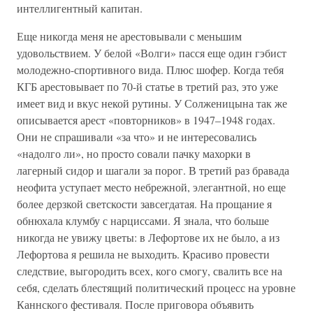
интеллигентный капитан.
Еще никогда меня не арестовывали с меньшим
удовольствием. У белой «Волги» пасся еще один гэбист
молодежно-спортивного вида. Плюс шофер. Когда тебя
КГБ арестовывает по 70-й статье в третий раз, это уже
имеет вид и вкус некой рутины. У Солженицына так же
описывается арест «повторников» в 1947–1948 годах.
Они не спрашивали «за что» и не интересовались
«надолго ли», но просто совали пачку махорки в
лагерный сидор и шагали за порог. В третий раз бравада
неофита уступает место небрежной, элегантной, но еще
более дерзкой светскости завсегдатая. На прощание я
обнюхала клумбу с нарциссами. Я знала, что больше
никогда не увижу цветы: в Лефортове их не было, а из
Лефортова я решила не выходить. Красиво провести
следствие, выгородить всех, кого смогу, свалить все на
себя, сделать блестящий политический процесс на уровне
Каннского фестиваля. После приговора объявить