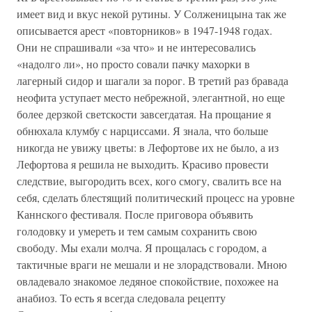
имеет вид и вкус некой рутины. У Солженицына так же
описывается арест «повторников» в 1947-1948 годах.
Они не спрашивали «за что» и не интересовались
«надолго ли», но просто совали пачку махорки в
лагерный сидор и шагали за порог. В третий раз бравада
неофита уступает место небрежной, элегантной, но еще
более дерзкой светскости завсегдатая. На прощание я
обнюхала клумбу с нарциссами. Я знала, что больше
никогда не увижу цветы: в Лефортове их не было, а из
Лефортова я решила не выходить. Красиво провести
следствие, выгородить всех, кого смогу, свалить все на
себя, сделать блестящий политический процесс на уровне
Каннского фестиваля. После приговора объявить
голодовку и умереть и тем самым сохранить свою
свободу. Мы ехали молча. Я прощалась с городом, а
тактичные враги не мешали и не злорадствовали. Мною
овладевало знакомое ледяное спокойствие, похожее на
анабиоз. То есть я всегда следовала рецепту