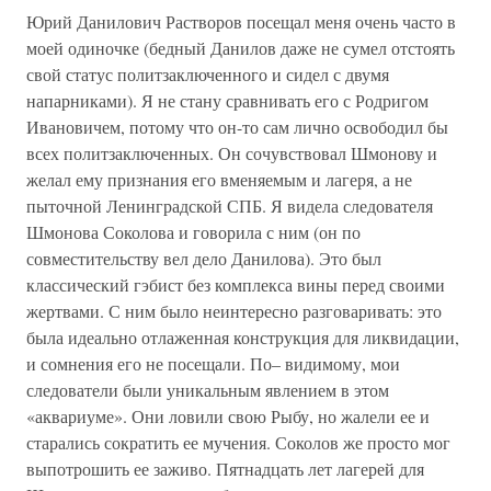
Юрий Данилович Растворов посещал меня очень часто в
моей одиночке (бедный Данилов даже не сумел отстоять
свой статус политзаключенного и сидел с двумя
напарниками). Я не стану сравнивать его с Родригом
Ивановичем, потому что он-то сам лично освободил бы
всех политзаключенных. Он сочувствовал Шмонову и
желал ему признания его вменяемым и лагеря, а не
пыточной Ленинградской СПБ. Я видела следователя
Шмонова Соколова и говорила с ним (он по
совместительству вел дело Данилова). Это был
классический гэбист без комплекса вины перед своими
жертвами. С ним было неинтересно разговаривать: это
была идеально отлаженная конструкция для ликвидации,
и сомнения его не посещали. По– видимому, мои
следователи были уникальным явлением в этом
«аквариуме». Они ловили свою Рыбу, но жалели ее и
старались сократить ее мучения. Соколов же просто мог
выпотрошить ее заживо. Пятнадцать лет лагерей для