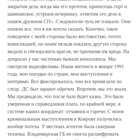
закрытия дела, когда мы его прочтем, принесешь торт и
шампанское, устроим вечеринку, отметим это дело в
нашем дружном СП». Следователи чуть не плакали. Они
поняли все, что я им хотела сказать. Конечно, такое
поведение с моей стороны было жестокостью, почти
вивисекцией, но иначе нельзя показать другую сторону
медали и обезоружить врагов, не причиняя им вреда. На
допросах у нас частенько бывали киносеансы. Мы
смотрели видеофильмы. Наши митинги в январе 1991
года, мои поездки по стране, мои выступления и
интервью. Все фиксировалось, они все время шли по
следу. ДС был заранее обречен. Впрочем, мы это знали.
Мы предвидели, что после бала будет казнь. Это была
умеренная и справедливая плата, по крайней мере, в
системе наших координат: отчаяния и горечи. С моим
криминальным выступлением в Коврове получилась
вообще потеха. У местных агентов была скверная
техника. Владимирская ГБ не смогла расшифровать