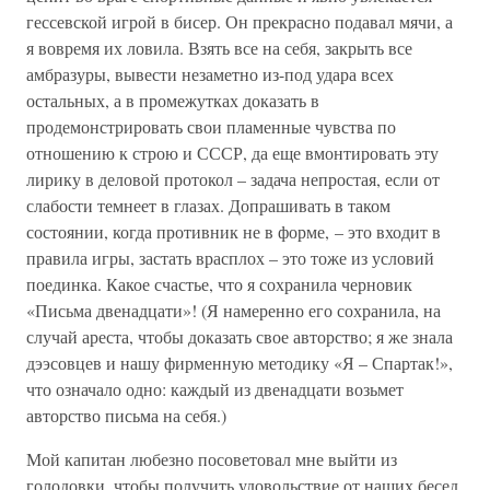
гессевской игрой в бисер. Он прекрасно подавал мячи, а
я вовремя их ловила. Взять все на себя, закрыть все
амбразуры, вывести незаметно из-под удара всех
остальных, а в промежутках доказать в
продемонстрировать свои пламенные чувства по
отношению к строю и СССР, да еще вмонтировать эту
лирику в деловой протокол – задача непростая, если от
слабости темнеет в глазах. Допрашивать в таком
состоянии, когда противник не в форме, – это входит в
правила игры, застать врасплох – это тоже из условий
поединка. Какое счастье, что я сохранила черновик
«Письма двенадцати»! (Я намеренно его сохранила, на
случай ареста, чтобы доказать свое авторство; я же знала
дээсовцев и нашу фирменную методику «Я – Спартак!»,
что означало одно: каждый из двенадцати возьмет
авторство письма на себя.)
Мой капитан любезно посоветовал мне выйти из
голодовки, чтобы получить удовольствие от наших бесед,