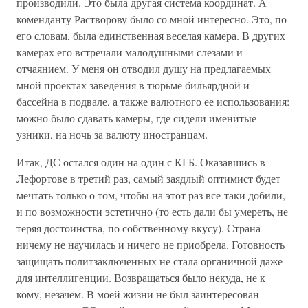
производили. Это была другая система координат. А
коменданту Растворову было со мной интересно. Это, по
его словам, была единственная веселая камера. В других
камерах его встречали малодушными слезами и
отчаянием. У меня он отводил душу на предлагаемых
мной проектах заведения в тюрьме бильярдной и
бассейна в подвале, а также валютного ее использования:
можно было сдавать камеры, где сидели именитые
узники, на ночь за валюту иностранцам.
Итак, ДС остался один на один с КГБ. Оказавшись в
Лефортове в третий раз, самый заядлый оптимист будет
мечтать только о том, чтобы на этот раз все-таки добили,
и по возможности эстетично (то есть дали бы умереть, не
теряя достоинства, по собственному вкусу). Страна
ничему не научилась и ничего не приобрела. Готовность
защищать политзаключенных не стала органичной даже
для интеллигенции. Возвращаться было некуда, не к
кому, незачем. В моей жизни не был заинтересован