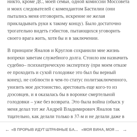
никто, кроме ДС, моей семьи, одной комиссии Моссовета
и моих следователей с комендантом Бастилии (они
пытались меня отговорить, искренне не желая
прикладывать руки к такому концу). Было достаточно
трогательно видеть гэбистов, пытающихся уговорить
своего врага жить, хотя бы и в заключении.
В принципе Яналов и Круглов сохранили мне жизнь
вопреки заветам служебного долга. Стоило им назначить
судебно– психиатрическую экспертизу (при моем отказе
ее проходить и сухой голодовке это был бы верный
конец), не соблюсти в чем-то статус политзаключенного,
унизить мое достоинство, арестовать еще кого-то из
дээсовцев, и я оказалась бы в воронке смертельной
голодовки – уже без возврата. Это была война (обыск у
меня делал тот же Андрей Владимирович Яналов так
тщательно, как делали только в 37-м и не делали даже в
60-е годы, перетряхнув все нижнее белье и унеся один
←
→
«В ПРОРЫВ ИДУТ ШТРАФНЫЕ БАТАЛЬОНЫ»
«МОЯ ВИНА, МОЯ ВОЙНА»
патрон, который кто-то мне подарил как сувенир, а он