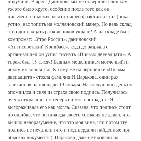
получили. В арест Данилова мы не поверили: слишком
уж это было круто, особенно после того как он
письменно отмежевался от нашей фракции и стал (пока
устно) нас топить на молчановский манер. Но ведь склад
эти одиннадцать раскольников украли! А на складе был
компромат: «Утро России», даниловский
«Антисоветский Кривбасс», куда до разрыва с
организацией он успел тиснуть «Письмо двенадцати». А
тираж был 15 тысяч! Бедным мошенникам могло выйти
боком их воровство. К тому же на черновике «Письма
двенадцати» стояла фамилия И.Царькова, один раз
зачитанная на площади 13 января. На следующий день он
опомнился и снял из страха свою подпись. Получилось
очень некрасиво, но теперь он мог пострадать. Я
выгораживала его как могла. Сказала, что подпись стоит
по ошибке, что он никогда своего согласия не давал, что
вышло недоразумение, что это моя вина, что потом эту
подпись не печатали (что и подтвердили найденные при
обысках документы). Царькова даже не вызвали на