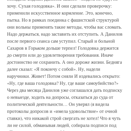
хочу. Сухая голодовка». И они сделали проверочку:
применили искусственное кормление. Это, конечно,
пытка. Но в рамках поединка с фашистской структурой
они вольны применять такие методы, чтобы вас сломать.
Надо держаться, надо заставить их отступить. А Данилов
после первого сеанса сам уступил. Старый и больной
Сахаров в Горьком дольше терпел! Голодовка держится
до смерти или до удовлетворения требования. Иначе
достоинство не сохранить. А оно дороже жизни. Бедняга
далее сказал: «Я покончу с собой». Ну, надели
наручники. Живет! Потом сняли И издевались открыто:
«Ну, где ваша голодовка? Ну, где ваше самоубийство?»
Через два месяца Данилов уже соглашался дать подписку
о невыезде, ходить на допросы, отказаться до суда от
политической деятельности… Он уверял (я видела
протоколы допросов и «имела удовольствие» от очной
ставки), что никакой строй свергать не хотел! Что я чуть
ли не силой, обманывая людей, собирала подписи под