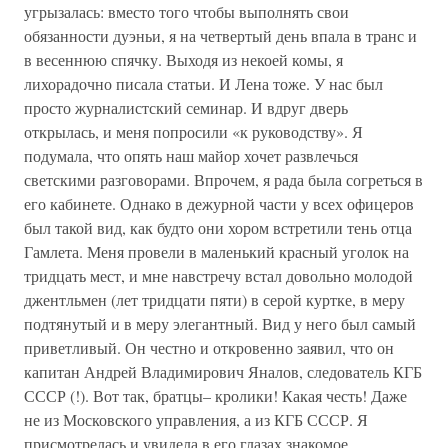
угрызалась: вместо того чтобы выполнять свои
обязанности дуэньи, я на четвертый день впала в транс и
в весеннюю спячку. Выходя из некоей комы, я
лихорадочно писала статьи. И Лена тоже. У нас был
просто журналистский семинар. И вдруг дверь
открылась, и меня попросили «к руководству». Я
подумала, что опять наш майор хочет развлечься
светскими разговорами. Впрочем, я рада была согреться в
его кабинете. Однако в дежурной части у всех офицеров
был такой вид, как будто они хором встретили тень отца
Гамлета. Меня провели в маленький красный уголок на
тридцать мест, и мне навстречу встал довольно молодой
джентльмен (лет тридцати пяти) в серой куртке, в меру
подтянутый и в меру элегантный. Вид у него был самый
приветливый. Он честно и откровенно заявил, что он
капитан Андрей Владимирович Яналов, следователь КГБ
СССР (!). Вот так, братцы– кролики! Какая честь! Даже
не из Московского управления, а из КГБ СССР. Я
присмотрелась и увидела в его глазах знакомое