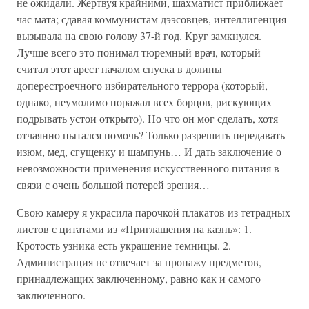
не ожидали. Жертвуя крайними, шахматист приближает
час мата; сдавая коммунистам дээсовцев, интеллигенция
вызывала на свою голову 37-й год. Круг замкнулся.
Лучше всего это понимал тюремный врач, который
считал этот арест началом спуска в долины
доперестроечного избирательного террора (который,
однако, неумолимо поражал всех борцов, рискующих
подрывать устои открыто). Но что он мог сделать, хотя
отчаянно пытался помочь? Только разрешить передавать
изюм, мед, сгущенку и шампунь… И дать заключение о
невозможности применения искусственного питания в
связи с очень большой потерей зрения…
Свою камеру я украсила парочкой плакатов из тетрадных
листов с цитатами из «Приглашения на казнь»: 1.
Кротость узника есть украшение темницы. 2.
Администрация не отвечает за пропажу предметов,
принадлежащих заключенному, равно как и самого
заключенного.