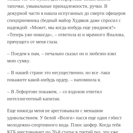
тапочки, умывальные принадлежности, ручки. В
дежурной части я нашла испуганных до смерти офицеров
спецприемника (бедный майор Худяков даже спросил с
надеждой: «Может, мы когда-нибудь еще увидимся?»
«Теперь уже никогда», – ответила я) и мрачного Яналова,
прячущего от меня глаза.
– Поедем к нам, – печально сказал он и любезно взял
мою сумку.
– В нашей стране это несущественно, но все -таки
покажите какой-нибудь ордер, – напомнила я.
– В Лефортове покажем, – со вздохом ответил
интеллигентный капитан.
Еще никогда меня не арестовывали с меньшим
удовольствием. У белой «Волги» пасся еще один гэбист
молодежно-спортивного вида. Плюс шофер. Когда тебя
КГБ арестовывает по 70-й статье в третий раз, это уже