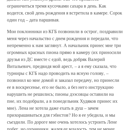
ограничиться тремя кусочками сахара в день. Как
водится, свой день рождения я встретила в камере. Сорок
один год – дата паршивая.
Мои поклонники из КГБ позвонили в острог, поздравили
меня через начальство с днем рождения и передали, что
непременно к нам заглянут. А начальник принес мне три
огромных красных пиона прямо в камеру (их приносили
друзья из ДС вместе с едой, ведь добряк Валерий
Витальевич, предвидя мой арест, – а я ему сказала, что
турниры с КГБ надо проводить на ясную голову, –
позвонил ко мне домой и заказал передачу, но принесли
ее в воскресенье, его не было, а без него инструкцию
нарушить не решились; пионы дээсовцы оставили на
пне, их подобрали, а в понедельник Худяков принес их
мне). Лена не хотела даже ехать в душ – зачем
прихорашиваться для гэбистов? Но я ее убедила, и мы
съездили. По дороге мне очень хотелось устроить Лене
побег, но охранники, жалея ее младость, тем не менее