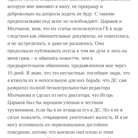
которую мне вменяют в вину, не прекращу и
добровольно на допросы ходить не буду. С такими
предпосылками под залог не освобождают. Царьков и
Молчанов, зная, что их статьи используются ГБ в ходе
следствия как обвинительные документы, не повесились,
и не застрелились, и даже не раскаялись. Они
продолжали публиковать опусы в том же духе и лить на
меня грязь – и обвинять пожестче, чем в
предварительном обвинении, предъявленном мне через
10 дней. Я знаю, что это несчастные, погибшие люди, что
я втянула их в непосильную для них борьбу, что ДС сам
развратил полной бесконтрольностью редактора
Молчанова и сделал из него диктатора, что Игорь
Царьков был бы хорошим ученым и честным
тружеником, если бы я не втащила его в ДС. Но я не в
силах пожалеть, отвращение уничтожает жалость. И я не
могу вспоминать их первоначальное достойное
поведение, потому что кончили они плохо и этим