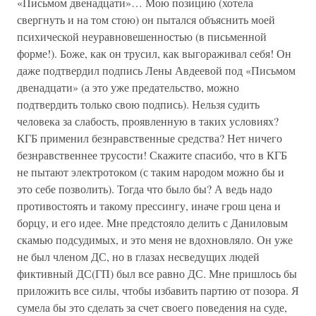
«Письмом двенадцати»… Мою позицию (хотела
свергнуть и на том стою) он пытался объяснить моей
психической неуравновешенностью (в письменной
форме!). Боже, как он трусил, как выгораживал себя! Он
даже подтвердил подпись Лены Авдеевой под «Письмом
двенадцати» (а это уже предательство, можно
подтвердить только свою подпись). Нельзя судить
человека за слабость, проявленную в таких условиях?
КГБ применил безнравственные средства? Нет ничего
безнравственнее трусости! Скажите спасибо, что в КГБ
не пытают электротоком (с таким народом можно бы и
это себе позволить). Тогда что было бы? А ведь надо
противостоять и такому прессингу, иначе грош цена и
борцу, и его идее. Мне предстояло делить с Даниловым
скамью подсудимых, и это меня не вдохновляло. Он уже
не был членом ДС, но в глазах несведущих людей
фиктивный ДС(ГП) был все равно ДС. Мне пришлось бы
приложить все силы, чтобы избавить партию от позора. Я
сумела бы это сделать за счет своего поведения на суде,