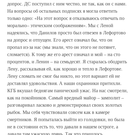
допрос. ДС поступил с ним честно, не так, как он с нами.
На вопросы об остальных подписях я могла ответить
только одно: «На этот вопрос я отказываюсь отвечать по
морально– этическим соображениям». Мы с Леной
надеялись, что Данилов просто был отвезен в Лефортово
на допрос и отпущен. Его арест означал бы, что он
пропал из-за нас (мы знали, что он этого не потянет,
сломается). К тому же его арест означал и мой – на сто
процентов, и Ленин – на семьдесят. Я старалась ободрить
Лену, рассказывая ей, как хорошо и тепло в Лефортове.
Лену сломать не смог бы никто, но этот вариант ей не
доставлял удовольствия. А наши охранники притихли.
КГБ вкушал беднягам панический ужас. На нас смотрели,
как на покойников. Самый вредный майор – замполит –
разговаривал ласково и демонстрировал своих золотых
рыбок. Мы себя чувствовали совсем как в камере
смертников. Я попыталась выйти из голодовки, но была
не в состоянии есть то, что давали в нашем остроге, а
давали там ужасную дрянь. Так что пришлось