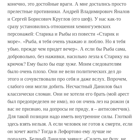
конечно, это достойные враги. А мне достались просто
прелестные противники. Андрей Владимирович Яналов
и Сергей Борисович Круглов (его шеф). У нас как-то
сразу установились отношения хемингуэевских
персонажей: Старика и Рыбы из повести «Старик и
море». «Рыба, я тебя очень уважаю и люблю. Но я тебя
убью, прежде чем придет вечер». А если бы Рыба сама,
добровольно, без наживки, насильно лезла к Старику на
крючок? Ему было бы еще хуже. Моим следователям
было очень плохо. Они не вели политических дел до
этого и сочувствовали про себя и даже вслух. Впрочем,
слабого они могли добить. Несчастный Данилов был
классически сломан. Они не хотели его брать (мой арест
был предопределен не ими), но он очень лез на рожон (я
вас не признаю, на допросы не приду, я – антисоветчик).
Для такой позиции надо иметь внутренние силы. Глоткой
здесь взять нельзя. А если человек не готов к смерти, если
он хочет жить? Тогда в Лефортово ему лучше не
попадать. Бедный Данилов заявил: «Сидеть не буду, не