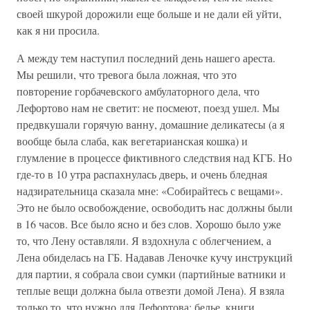
своей шкурой дорожили еще больше и не дали ей уйти,
как я ни просила.
А между тем наступил последний день нашего ареста.
Мы решили, что тревога была ложная, что это
повторение горбачевского амбулаторного дела, что
Лефортово нам не светит: не посмеют, поезд ушел. Мы
предвкушали горячую ванну, домашние деликатесы (а я
вообще была слаба, как вегетарианская кошка) и
глумление в процессе фиктивного следствия над КГБ. Но
где-то в 10 утра распахнулась дверь, и очень бледная
надзирательница сказала мне: «Собирайтесь с вещами».
Это не было освобождение, освободить нас должны были
в 16 часов. Все было ясно и без слов. Хорошо было уже
то, что Лену оставляли. Я вздохнула с облегчением, а
Лена обиделась на ГБ. Надавав Леночке кучу инструкций
для партии, я собрала свои сумки (партийные ватники и
теплые вещи должна была отвезти домой Лена). Я взяла
только то, что нужно для Лефортова: белье, книги,