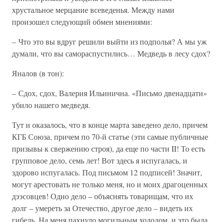
хрустальное мерцание всеведенья. Между нами
произошел следующий обмен мнениями:
– Что это вы вдруг решили выйти из подполья? А мы уж
думали, что вы самораспустились… Медведь в лесу сдох?
Яналов (в тон):
– Сдох, сдох, Валерия Ильинична. «Письмо двенадцати»
убило нашего медведя.
Тут и оказалось, что в конце марта заведено дело, причем
КГБ Союза, причем по 70-й статье (эти самые публичные
призывы к свержению строя), да еще по части II! То есть
групповое дело, семь лет! Вот здесь я испугалась, и
здорово испугалась. Под письмом 12 подписей! Значит,
могут арестовать не только меня, но и моих драгоценных
дээсовцев! Одно дело – объяснять товарищам, что их
долг – умереть за Отечество, другое дело – видеть их
гибель. На меня пахнуло могильным холодом, и это была