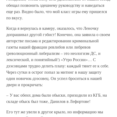
обещал позвонить здешнему руководству и наведаться
еще раз. Видно было, что мой класс игры ему пришелся
по вкусу.
Когда я вернулась в камеру, оказалось, что Леночку
допрашивал другой гэбист! Конечно, она заявила о своем
авторстве письма и редактировании криминальной
газеты нашей фракции ревлибов или либревов
(революционный либерализм – это неологизм ДС, и
лексический, и понятийный!) «Утро России»… С
дээсовцами трудно делить плаху: каждый тянет ее к себе.
Через сутки в острог попал за митинг в нашу защиту
один новичок-дээсовец. Он успел броситься к нашей
двери и прокричать:
– У вас обеих дома были обыски, приходили из КГБ, на
складе обыск был тоже, Данилов в Лефортове!
Его тут же увели в другое крыло, но информацию мы