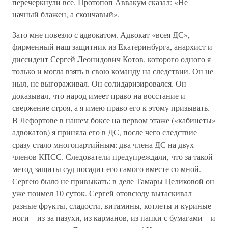
перечеркнули все. Протопоп Аввакум сказал: «Не
начный блажен, а скончавый».
Зато мне повезло с адвокатом. Адвокат «всея ДС»,
фирменный наш защитник из Екатеринбурга, анархист и
диссидент Сергей Леонидович Котов, которого одного я
только и могла взять в свою команду на следствии. Он не
ныл, не выгораживал. Он солидаризировался. Он
доказывал, что народ имеет право на восстание и
свержение строя, а я имею право его к этому призывать.
В Лефортове в нашем боксе на первом этаже («кабинеты»
адвокатов) я приняла его в ДС, после чего следствие
сразу стало многопартийным: два члена ДС на двух
членов КПСС. Следователи предупреждали, что за такой
метод защиты суд посадит его самого вместе со мной.
Сергею было не привыкать: в деле Тамары Целиковой он
уже поимел 10 суток. Сергей отовсюду вытаскивал
разные фрукты, сладости, витамины, котлеты и куриные
ноги – из-за пазухи, из карманов, из папки с бумагами – и