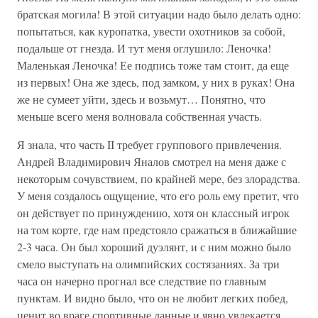
братская могила! В этой ситуации надо было делать одно:
попытаться, как куропатка, увести охотников за собой,
подальше от гнезда. И тут меня оглушило: Леночка!
Маленькая Леночка! Ее подпись тоже там стоит, да еще
из первых! Она же здесь, под замком, у них в руках! Она
же не сумеет уйти, здесь и возьмут… Понятно, что
меньше всего меня волновала собственная участь.
Я знала, что часть II требует группового привлечения.
Андрей Владимирович Яналов смотрел на меня даже с
некоторым сочувствием, по крайней мере, без злорадства.
У меня создалось ощущение, что его роль ему претит, что
он действует по принуждению, хотя он классный игрок
на том корте, где нам предстояло сражаться в ближайшие
2-3 часа. Он был хороший дуэлянт, и с ним можно было
смело выступать на олимпийских состязаниях. За три
часа он начерно прогнал все следствие по главным
пунктам. И видно было, что он не любит легких побед,
ценит во враге спортивные данные и явно увлекается