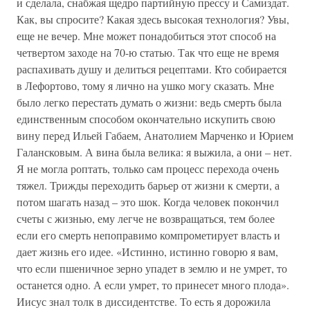
и сделала, снабжая щедро партийную прессу и Самиздат.
Как, вы спросите? Какая здесь высокая технология? Увы,
еще не вечер. Мне может понадобиться этот способ на
четвертом заходе на 70-ю статью. Так что еще не время
распахивать душу и делиться рецептами. Кто собирается
в Лефортово, тому я лично на ушко могу сказать. Мне
было легко перестать думать о жизни: ведь смерть была
единственным способом окончательно искупить свою
вину перед Ильей Габаем, Анатолием Марченко и Юрием
Галансковым. А вина была велика: я выжила, а они – нет.
Я не могла роптать, только сам процесс перехода очень
тяжел. Трижды переходить барьер от жизни к смерти, а
потом шагать назад – это шок. Когда человек покончил
счеты с жизнью, ему легче не возвращаться, тем более
если его смерть непоправимо компрометирует власть и
дает жизнь его идее. «Истинно, истинно говорю я вам,
что если пшеничное зерно упадет в землю и не умрет, то
останется одно. А если умрет, то принесет много плода».
Иисус знал толк в диссидентстве. То есть я дорожила