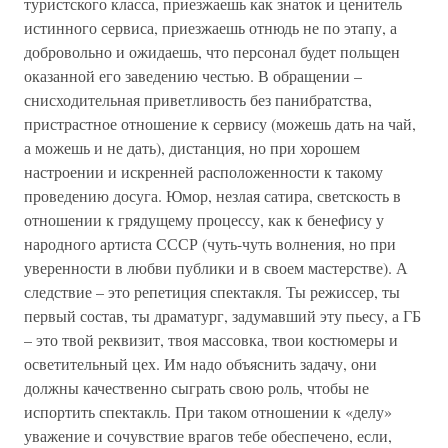
туристского класса, приезжаешь как знаток и ценитель
истинного сервиса, приезжаешь отнюдь не по этапу, а
добровольно и ожидаешь, что персонал будет польщен
оказанной его заведению честью. В обращении –
снисходительная приветливость без панибратства,
пристрастное отношение к сервису (можешь дать на чай,
а можешь и не дать), дистанция, но при хорошем
настроении и искренней расположенности к такому
проведению досуга. Юмор, незлая сатира, светскость в
отношении к грядущему процессу, как к бенефису у
народного артиста СССР (чуть-чуть волнения, но при
уверенности в любви публики и в своем мастерстве). А
следствие – это репетиция спектакля. Ты режиссер, ты
первый состав, ты драматург, задумавший эту пьесу, а ГБ
– это твой реквизит, твоя массовка, твои костюмеры и
осветительный цех. Им надо объяснить задачу, они
должны качественно сыграть свою роль, чтобы не
испортить спектакль. При таком отношении к «делу»
уважение и сочувствие врагов тебе обеспечено, если,