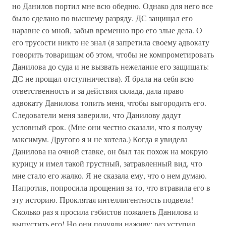
но Данилов портил мне всю обедню. Однако для него все
было сделано по высшему разряду. ДС защищал его
наравне со мной, забыв временно про его злые дела. О
его трусости никто не знал (я запретила своему адвокату
говорить товарищам об этом, чтобы не компрометировать
Данилова до суда и не вызвать нежелание его защищать:
ДС не прощал отступничества). Я брала на себя всю
ответственность и за действия склада, дала право
адвокату Данилова топить меня, чтобы выгородить его.
Следователи меня заверили, что Данилову дадут
условный срок. (Мне они честно сказали, что я получу
максимум. Другого я и не хотела.) Когда я увидела
Данилова на очной ставке, он был так похож на мокрую
курицу и имел такой грустный, затравленный вид, что
мне стало его жалко. Я не сказала ему, что о нем думаю.
Напротив, попросила прощения за то, что втравила его в
эту историю. Проклятая интеллигентность подвела!
Сколько раз я просила гэбистов пожалеть Данилова и
выпустить его! Но они почуяли наживу: раз уступил,