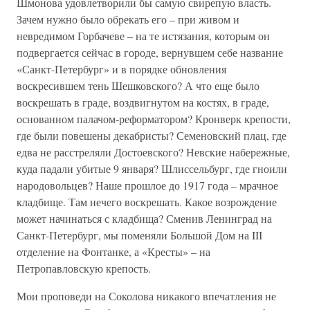
Шмонова удовлетворили бы самую свирепую власть.
Зачем нужно было обрекать его – при живом и
невредимом Горбачеве – на те истязания, которым он
подвергается сейчас в городе, вернувшем себе название
«Санкт-Петербург» и в порядке обновления
воскресившем тень Шешковского? А что еще было
воскрешать в граде, воздвигнутом на костях, в граде,
основанном палачом-реформатором? Кронверк крепости,
где были повешены декабристы? Семеновский плац, где
едва не расстреляли Достоевского? Невские набережные,
куда падали убитые 9 января? Шлиссельбург, где гноили
народовольцев? Наше прошлое до 1917 года – мрачное
кладбище. Там нечего воскрешать. Какое возрождение
может начинаться с кладбища? Сменив Ленинград на
Санкт-Петербург, мы поменяли Большой Дом на III
отделение на Фонтанке, а «Кресты» – на
Петропавловскую крепость.
Мои проповеди на Соколова никакого впечатления не