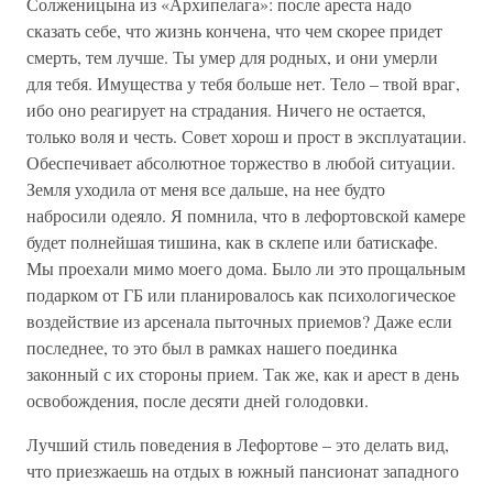
Солженицына из «Архипелага»: после ареста надо
сказать себе, что жизнь кончена, что чем скорее придет
смерть, тем лучше. Ты умер для родных, и они умерли
для тебя. Имущества у тебя больше нет. Тело – твой враг,
ибо оно реагирует на страдания. Ничего не остается,
только воля и честь. Совет хорош и прост в эксплуатации.
Обеспечивает абсолютное торжество в любой ситуации.
Земля уходила от меня все дальше, на нее будто
набросили одеяло. Я помнила, что в лефортовской камере
будет полнейшая тишина, как в склепе или батискафе.
Мы проехали мимо моего дома. Было ли это прощальным
подарком от ГБ или планировалось как психологическое
воздействие из арсенала пыточных приемов? Даже если
последнее, то это был в рамках нашего поединка
законный с их стороны прием. Так же, как и арест в день
освобождения, после десяти дней голодовки.
Лучший стиль поведения в Лефортове – это делать вид,
что приезжаешь на отдых в южный пансионат западного