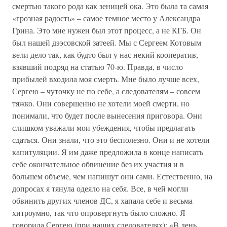
смертью такого рода как зеницей ока. Это была та самая
«грозная радость» – самое темное место у Александра
Грина. Это мне нужен был этот процесс, а не КГБ. Он
был нашей дээсовской затеей. Мы с Сергеем Котовым
вели дело так, как будто был у нас некий кооператив,
взявший подряд на статью 70-ю. Правда, в число
прибылей входила моя смерть. Мне было лучше всех,
Сергею – чуточку не по себе, а следователям – совсем
тяжко. Они совершенно не хотели моей смерти, но
понимали, что будет после вынесения приговора. Они
слишком уважали мои убеждения, чтобы предлагать
сдаться. Они знали, что это бесполезно. Они и не хотели
капитуляции. Я им даже предложила в конце написать
себе окончательное обвинение без их участия и в
большем объеме, чем напишут они сами. Естественно, на
допросах я тянула одеяло на себя. Все, в чей могли
обвинить других членов ДС, я хапала себе и весьма
хитроумно, так что опровергнуть было сложно. Я
говорила Сергею (при наших следователях): «В день