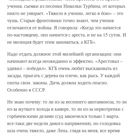
учения, съемки из песенки Николки Турбина, от которых
никто не умирает. «Тяжело в учении, легко в бою» – это
чушь. Старые фронтовики точно знают, чем учения
отличаются от войны. Я говорила: «Когда это начнется
по-настоящему, оно начнется с ареста, и не на 15 суток. И
не милиция будет этим заниматься, а КГБ».
Надо отдать должное этой милейшей организации: они
начинают всегда неожиданно и эффектно. «Арестовал –
удивил – победил». КГБ очень любит выскакивать из
засады, прыгать с дерева на плечи, как рысь. У каждой
охоты свои. законы. Дичь должна ходить опасно.
Особенно в СССР.
Не знаю почему: то ли из-за весеннего авитаминоза, то ли
из-за жуткого холода в камере, то ли из-за нервотрепки с
горбачевскими делами (суд закончился только 1 марта,
все-таки две недели дикого напряжения), но голодовка
шла очень тяжело, даже Лена, глядя на меня, все время