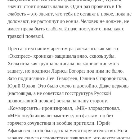
значит, стоит ломать дальше. Один раз проявить в ГБ
слабость – это значит, что тебя не оставят в покое, пока не
доломают, не растопчут до конца. Человек не должен, не
имеет права быть слабым. Иначе поступят с ним, как с
травкой полевой.
Пресса этим нашим арестом развлекалась как могла.
«Экспресс– хроника» защищала вяло, сквозь зубы.
Хельсинкская группа написала роскошное письмо в
защиту, но подписи Ларисы Богораз под ним не было.
Зато подписались Лев Тимофеев, Галина Старовойтова,
Юрий Орлов. Это было смело и достойно. Даже церковь
(настоящая, а не советская госструктура Русской
православной церкви) встала на нашу сторону.
«Коммерсантъ» иронизировал, «МК» злорадствовал.
«МН» опубликовали заметочку по фактам, но без
горячего сочувствия и вообще притихли. Юрий
Афанасьев готов был дать за меня поручительство. Но я
заранее сунула следователям заявление, что деятельности,