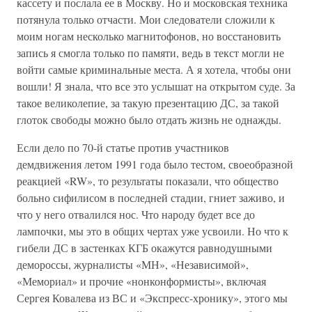
кассету и послала ее в Москву. Но и московская техника
потянула только отчасти. Мои следователи сложили к
моим ногам несколько магнитофонов, но восстановить
запись я смогла только по памяти, ведь в текст могли не
войти самые криминальные места. А я хотела, чтобы они
вошли! Я знала, что все это услышат на открытом суде. За
такое великолепие, за такую презентацию ДС, за такой
глоток свободы можно было отдать жизнь не однажды.
Если дело по 70-й статье против участников
демдвижения летом 1991 года было тестом, своеобразной
реакцией «RW», то результаты показали, что общество
больно сифилисом в последней стадии, гниет заживо, и
что у него отвалился нос. Что народу будет все до
лампочки, мы это в общих чертах уже усвоили. Но что к
гибели ДС в застенках КГБ окажутся равнодушными
демороссы, журналисты «МН», «Независимой»,
«Мемориал» и прочие «нонконформисты», включая
Сергея Ковалева из ВС и «Экспресс-хронику», этого мы