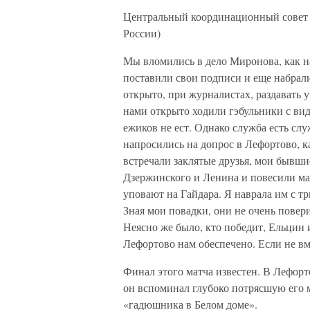
Центральный координационный совет
России)
Мы вломились в дело Миронова, как н
поставили свои подписи и еще набрал
открыто, при журналистах, раздавать у
нами открыто ходили гэбульники с вид
ежиков не ест. Однако служба есть сл
напросились на допрос в Лефортово, ка
встречали заклятые друзья, мои бывши
Дзержинского и Ленина и повесили мал
уповают на Гайдара. Я наврала им с тр
Зная мои повадки, они не очень повери
Неясно же было, кто победит, Ельцин 
Лефортово нам обеспечено. Если не вм
Финал этого матча известен. В Лефор
он вспоминал глубоко потрясшую его
«гадюшника в Белом доме».