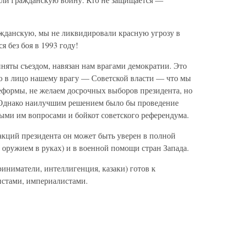
жданскую, мы не ликвидировали красную угрозу в
я без боя в 1993 году!
няты съездом, навязан нам врагами демократии. Это
мо в лицо нашему врагу — Советской власти — что мы
еформы, не желаем досрочных выборов президента, но
 Однако наилучшим решением было бы проведение
ыми им вопросами и бойкот советского референдума.
акций президента он может быть уверен в полной
с оружием в руках) и в военной помощи стран Запада.
иниматели, интеллигенция, казаки) готов к
истами, империалистами.