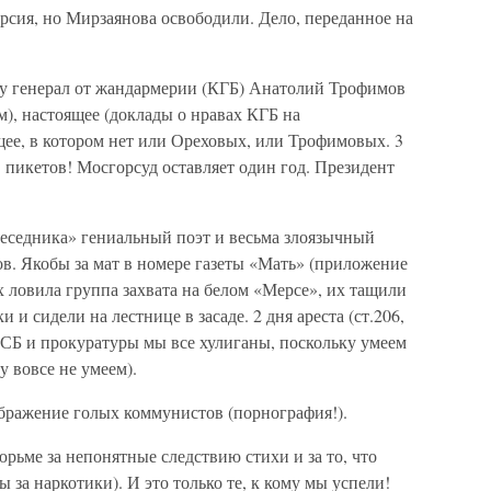
рсия, но Мирзаянова освободили. Дело, переданное на
у генерал от жандармерии (КГБ) Анатолий Трофимов
), настоящее (доклады о нравах КГБ на
ее, в котором нет или Ореховых, или Трофимовых. 3
в пикетов! Мосгорсуд оставляет один год. Президент
еседника» гениальный поэт и весьма злоязычный
. Якобы за мат в номере газеты «Мать» (приложение
х ловила группа захвата на белом «Мерсе», их тащили
и и сидели на лестнице в засаде. 2 дня ареста (ст.206,
ФСБ и прокуратуры мы все хулиганы, поскольку умеем
у вовсе не умеем).
ображение голых коммунистов (порнография!).
ьме за непонятные следствию стихи и за то, что
ы за наркотики). И это только те, к кому мы успели!