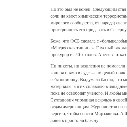
Но это был не конец. Следующим ста
соли на хвост химическим террористам
мирового сообщества, от народа) сва
пристроились его продавать в Северн
Боже, что ФСБ сделала с «большелоб
«Матросская тишина». Гнусный закрыты
прокурор из 50-х годов. Арест за отка
Ни пикеты, ни заявления не помогали. 
конвоя прямо в суде — но целый полк 
себя шпионку. Выдумала басню, что м
материалы, а я их сплавляю в западные
пока не освободят ученого. И якобы м
Султанович упоминал вскользь в своей
отдам американцам. Журналистов на та
версию, чтобы спасти Мирзаянова. А 
ловить просто на блесну.