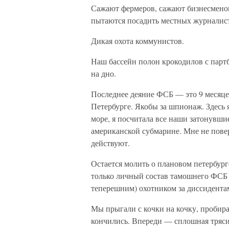
Сажают фермеров, сажают бизнесменов (
пытаются посадить местных журналист
Дикая охота коммунистов.
Наш бассейн полон крокодилов с партби
на дно.
Последнее деяние ФСБ — это 9 месяце
Петербурге. Якобы за шпионаж. Здесь я
море, я посчитала все наши затонувши
американской субмарине. Мне не повер
действуют.
Остается молить о плановом петербур
только личный состав тамошнего ФСБ 
теперешним) охотником за диссидента
Мы прыгали с кочки на кочку, пробира
кончились. Впереди — сплошная трясин