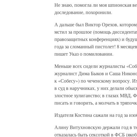
Не знаю, помогла ли моя шпионская ве
доследование, похоронили.
А дальше был Виктор Орехов, котором
мстил за прошлое (помощь диссидентам
правозащитных конференциях) и будущ
года за сломанный пистолет! 8 месяце
пишет Указ о помиловании.
Меньше всех сидели журналисты «Соб
журналист Дима Быков и Саша Никонов
к «Собесу») по чеченскому вопросу. И
в суд в наручниках, у них делали обыск
злостное хулиганство; в глазах МВД, 
писать и говорить, а молчать в тряпочк
Издателя Костина сажали на год за из
Алину Витухновскую держали год в тюр
отказалась быть сексоткой в ФСБ (якоб