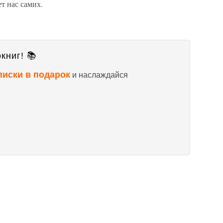
т нас самих.
книг! 📚
писки в подарок
и наслаждайся