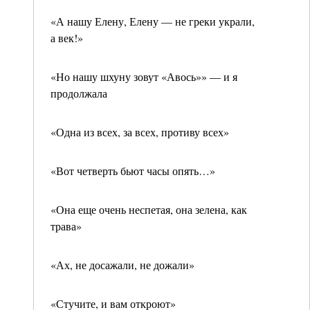
«А нашу Елену, Елену — не греки украли,
а век!»
«Но нашу шхуну зовут «Авось»» — и я
продолжала
«Одна из всех, за всех, противу всех»
«Вот четверть бьют часы опять…»
«Она еще очень неспетая, она зелена, как
трава»
«Ах, не досажали, не дожали»
«Стучите, и вам откроют»