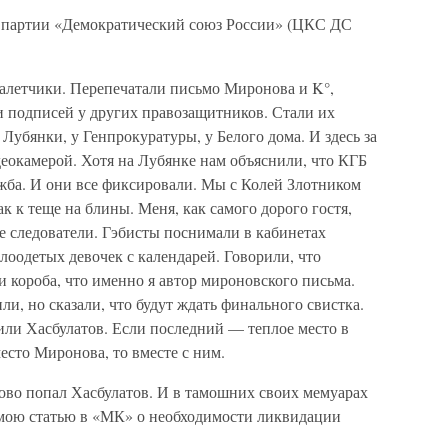
 партии «Демократический союз России» (ЦКС ДС
алетчики. Перепечатали письмо Миронова и K°,
и подписей у других правозащитников. Стали их
 Лубянки, у Генпрокуратуры, у Белого дома. И здесь за
еокамерой. Хотя на Лубянке нам объяснили, что КГБ
ужба. И они все фиксировали. Мы с Колей Злотником
к к теще на блины. Меня, как самого дорого гостя,
е следователи. Гэбисты поснимали в кабинетах
оодетых девочек с календарей. Говорили, что
и короба, что именно я автор мироновского письма.
ли, но сказали, что будут ждать финального свистка.
или Хасбулатов. Если последний — теплое место в
есто Миронова, то вместе с ним.
тово попал Хасбулатов. И в тамошних своих мемуарах
 мою статью в «МК» о необходимости ликвидации