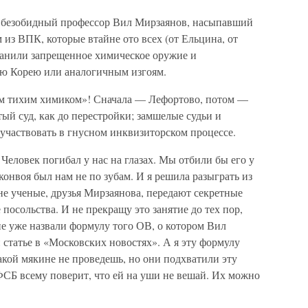
л безобидный профессор Вил Мирзаянов, насыпавший
 из ВПК, которые втайне ото всех (от Ельцина, от
рганили запрещенное химическое оружие и
ую Корею или аналогичным изгоям.
ым тихим химиком»! Сначала — Лефортово, потом —
й суд, как до перестройки; замшелые судьи и
з участвовать в гнусном инквизиторском процессе.
Человек погибал у нас на глазах. Мы отбили бы его у
конвоя был нам не по зубам. И я решила разыграть из
не ученые, друзья Мирзаянова, передают секретные
 посольства. И не прекращу это занятие до тех пор,
не уже назвали формулу того ОВ, о котором Вил
 статье в «Московских новостях». А я эту формулу
кой мякине не проведешь, но они подхватили эту
ФСБ всему поверит, что ей на уши не вешай. Их можно