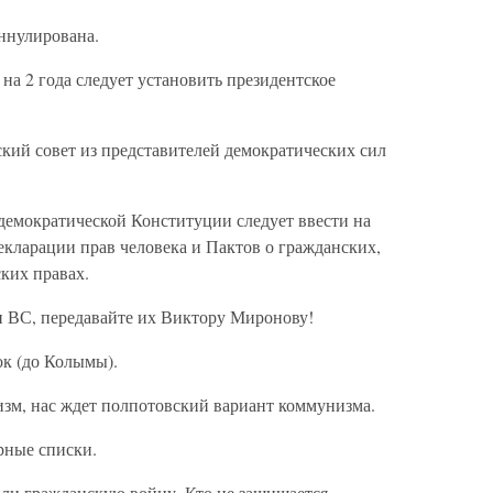
ннулирована.
на 2 года следует установить президентское
кий совет из представителей демократических сил
демократической Конституции следует ввести на
екларации прав человека и Пактов о гражданских,
ких правах.
и ВС, передавайте их Виктору Миронову!
ок (до Колымы).
изм, нас ждет полпотовский вариант коммунизма.
рные списки.
ли гражданскую войну. Кто не защищается —