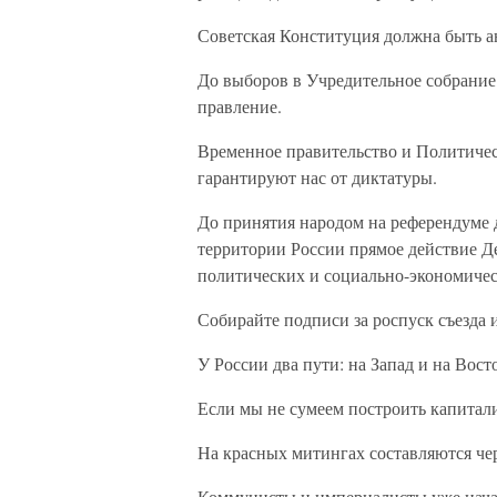
Советская Конституция должна быть а
До выборов в Учредительное собрание 
правление.
Временное правительство и Политичес
гарантируют нас от диктатуры.
До принятия народом на референдуме 
территории России прямое действие Д
политических и социально-экономичес
Собирайте подписи за роспуск съезда 
У России два пути: на Запад и на Вост
Если мы не сумеем построить капитал
На красных митингах составляются че
Коммунисты и империалисты уже нача