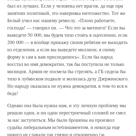
был из лучших. Если у человека нет врагов, да еще при
занятиях политикой, это наверняка ничтожество. Тот же
Белый учил нас нашему ремеслу. «Плохо работаете,
господа! — говорил он. — Что это за митинги! Если вы
выведете 50 000, мы будем тихо стоять в оцеплении, если
200 000 — я вообще прикажу своим ребятам не выходить
из отделения, а если вы выведете миллион, я сниму
форму и сам к вам присоединюсь». Если бы народ
восстал во имя демократии, так бы поступила не только
милиция. Армия не посмела бы стрелять, а ГБ сидела бы
тихо в лубянском подвале и молилась духу Дзержинского.
Но народу оказалась не нужна демократия, в том-то вся и
беда!
Однако она была нужна нам, и эту личную проблему мы
решали одни, и ни один перестроечный соловей не смел
за нас заступиться. Мы были брошены на произвол
судьбы либеральным истеблишментом, и никогда еще
никого не сдавали так грязно и откровенно (за