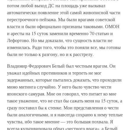
потом любой выход ДС на площадь уже вызывал
автоматически появление этой самой живописной части
перестроечного пейзажа. Мы были врагами советской
власти и были официально признаны таковыми. ОМОН
и аресты на 15 суток заменили временно 70 статью и
Лефортово. Но мы доказали, что сущность власти не
изменилась. Ради того, чтобы это поняли все, мы готовы
были не только к разгону, но и к расстрелу.
Владимир Федорович Белый был честным врагом. Он
уважал идейных противников и терпеть не мог
задержанных, которые пытались доказать, что проходили
мимо митинга случайно. У него было чувство чести
японского самурая. Мне он говорил, что питает ко мне
такое уважение, что не стал бы сажать меня на 15 суток, а
сразу поставил бы к стенке. Мои представления о чести
были аналогичными, и я навсегда сохраню к нему теплые
чувства, ибо такое мнение — это большая похвала. Я
всегда культивировала образ «честного врага», а Белый