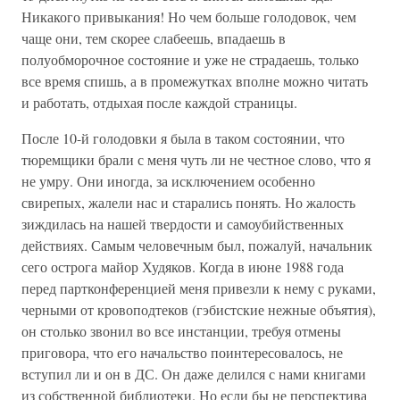
Никакого привыкания! Но чем больше голодовок, чем
чаще они, тем скорее слабеешь, впадаешь в
полуобморочное состояние и уже не страдаешь, только
все время спишь, а в промежутках вполне можно читать
и работать, отдыхая после каждой страницы.
После 10-й голодовки я была в таком состоянии, что
тюремщики брали с меня чуть ли не честное слово, что я
не умру. Они иногда, за исключением особенно
свирепых, жалели нас и старались понять. Но жалость
зиждилась на нашей твердости и самоубийственных
действиях. Самым человечным был, пожалуй, начальник
сего острога майор Худяков. Когда в июне 1988 года
перед партконференцией меня привезли к нему с руками,
черными от кровоподтеков (гэбистские нежные объятия),
он столько звонил во все инстанции, требуя отмены
приговора, что его начальство поинтересовалось, не
вступил ли и он в ДС. Он даже делился с нами книгами
из собственной библиотеки. Но если бы не перспектива