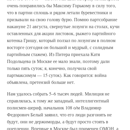
очень понравились бы Максиму Горькому в силу того,
что в партии сплошь и рядом летали буревестники и
призывали на свою голову бурю. Помню партсобрание
накануне 21 августа, свернутые лозунги на столах, кучи
оставленных для акции листовок, рыжего партийного
котенка Гришу, который ползал по лозунгам в полном
восторге (сегодня он большой и мудрый, с солидным
партийным стажем). Из Питера приехала Катя
Подольцева (в Москве ее мало знали, поэтому дали
только пять суток; я, конечно, получила свой
партмаксимум — 15 суток). Как говорится: война
объявлена, претензий больше нет.
Нам удалось собрать 5–6 тысяч людей. Милиция не
справлялась, к тому же западный, интеллигентный
полисмен-шериф, начальник 108 о/м Владимир
Федорович Белый заявил, что его люди разгонять не
будут, они не держиморды, а будут просто стоять в
оцеплении. Впервые в Москве был применен ОМОН, а