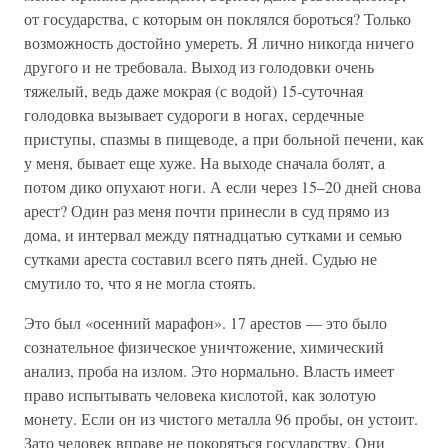
от государства, с которым он поклялся бороться? Только
возможность достойно умереть. Я лично никогда ничего
другого и не требовала. Выход из голодовки очень
тяжелый, ведь даже мокрая (с водой) 15-суточная
голодовка вызывает судороги в ногах, сердечные
приступы, спазмы в пищеводе, а при больной печени, как
у меня, бывает еще хуже. На выходе сначала болят, а
потом дико опухают ноги. А если через 15–20 дней снова
арест? Один раз меня почти принесли в суд прямо из
дома, и интервал между пятнадцатью сутками и семью
сутками ареста составил всего пять дней. Судью не
смутило то, что я не могла стоять.
Это был «осенний марафон». 17 арестов — это было
сознательное физическое уничтожение, химический
анализ, проба на излом. Это нормально. Власть имеет
право испытывать человека кислотой, как золотую
монету. Если он из чистого металла 96 пробы, он устоит.
Зато человек вправе не покоряться государству. Они