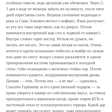
особенно тяжело, ведь организм уже обезвожен. Через 2–
3 дня о воде не можешь забыть ни на минуту, после пяти
дней перестаешь спать. Видишь сплошные водопады и
реки (а Саша Элиович мечтал о кефире). Язык распухает,
во рту все такое шерстяное, как из джерси. Потом
начинается внутренний жар (это в ледяной-то камере!).
Внутри словно горит костер. Нельзя ни думать, ни
читать, ни писать. Это не самая легкая из пыток. Очень
хочется в одном купальнике побегать в ноябре по лужам
или даже по снегу; воздух словно раскаляется; в одном
тренировочном костюме прижимаешься к холодной
стене, губы охлаждаешь о железные стойки нар. Потом
начинаются судороги, неудержимая внутренняя дрожь.
Дальше — отек. Потом они — а не мы! — сдавались.
Спасибо Горбачеву за его единственный подарок — за
право умереть в камере по собственному вкусу, за отмену
принудительного кормления (везде, кроме тюрем КГБ) и
частичный отказ от психиатрического террора. Какой дар
может принять диссидент, вернее, даже революционер,