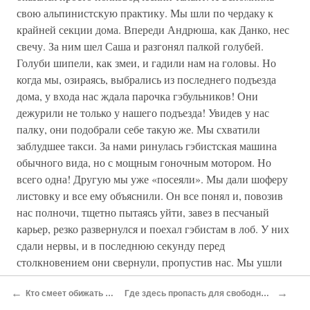
свою альпинистскую практику. Мы шли по чердаку к
крайней секции дома. Впереди Андрюша, как Данко, нес
свечу. За ним шел Саша и разгонял палкой голубей.
Голуби шипели, как змеи, и гадили нам на головы. Но
когда мы, озираясь, выбрались из последнего подъезда
дома, у входа нас ждала парочка гэбульников! Они
дежурили не только у нашего подъезда! Увидев у нас
палку, они подобрали себе такую же. Мы схватили
заблудшее такси. За нами ринулась гэбистская машина
обычного вида, но с мощным гоночным мотором. Но
всего одна! Другую мы уже «посеяли». Мы дали шоферу
листовку и все ему объяснили. Он все понял и, повозив
нас полночи, тщетно пытаясь уйти, завез в песчаный
карьер, резко развернулся и поехал гэбистам в лоб. У них
сдали нервы, и в последнюю секунду перед
столкновением они свернули, пропустив нас. Мы ушли
вперед, получив фору на квартал. Заехав в район
←
→
новостроек, водитель сказал, что уведет гэбистов за
Кто смеет обижать сироту?
Где здесь пропасть для свободных людей?