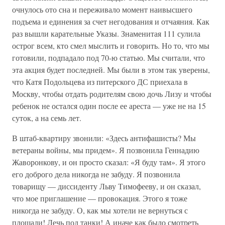
очнулось ото сна и переживало момент наивысшего
подъема и единения за счет негодования и отчаяния. Как
раз вышли карательные Указы. Знаменитая 111 сулила
острог всем, кто смел мыслить и говорить. Но то, что мы
готовили, подпадало под 70-ю статью. Мы считали, что
эта акция будет последней. Мы были в этом так уверены,
что Катя Подольцева из питерского ДС приехала в
Москву, чтобы отдать родителям свою дочь Лизу и чтобы
ребенок не остался один после ее ареста — уже не на 15
суток, а на семь лет.
В штаб-квартиру звонили: «Здесь антифашисты? Мы
ветераны войны, мы придем». Я позвонила Геннадию
Жаворонкову, и он просто сказал: «Я буду там». Я этого
его доброго дела никогда не забуду. Я позвонила
товарищу — диссиденту Льву Тимофееву, и он сказал,
что мое приглашение — провокация. Этого я тоже
никогда не забуду. О, как мы хотели не вернуться с
площади! Лечь под танки! А иначе как было смотреть