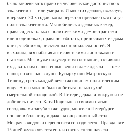
было завоевывать право на человеческое достоинство в
заключении — или умирать. И мы это сделали; пожалуй,
впервые с 30-х годов, когда перестал признаваться статус
политзаключенного. Мы добились отдельных камер,
права сидеть только с политическими демонстрантами
или в одиночках, права не работать, приносимых из дома
книг, учебников, письменных принадлежностей. Я
выходила, вся набитая антисоветскими листовками и
статьями. Мы, в уже полумертвом состоянии, заставили
их давать нам наши теплые вещи и даже одеяла — тоже
наши; возить нас в душ в Бутырку или Матросскую
Тишину, греть каждый вечер женщинам-политическим
воду. Этого можно было добиться только сухой
смертельной голодовкой. В Питере держали мокрую и не
добились ничего. Катя Подольцева своими пятью
голодовками загубила желудок, многие в Петербурге
попали в больницу и даже на операционный стол.
Мокрая голодовка переносится гораздо легче. Правда, все
15 дней жутко хочется есть и снится сплошная еда.