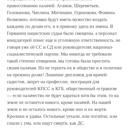
правосознанию палачей. Агамов, Шереметьев,
Голованова, Чаплина, Митюшин, Одинокова, Фомина.
Возможно, потомки будут иметь мужество воздать
каждому по делам его, и я привожу здесь их имена. В
Германии нацистские судьи были смещены, а персонал
концлагерей понес еще и уголовную ответственность, не
говоря уже об СС и СД или руководителях национал-
социалистической партии. Мы никогда не требовали
такой степени отмщения, мы готовы были простить
своим палачам. Но не терпеть их в обществе и в политике
на прежних ролях! Лишение дипломов для врачей-
садистов, запрет на профессии, люстрация для
руководителей КПСС и КГБ, общественный остракизм
— если палачество не будет караться хотя бы этим, то на
земле не останется никого, кроме палачей. На нашей
земле и не осталось никого, кроме них и их жертв.
Кролики и удавы. Остальные уехали, или погибли, или
сошли с ума, или ищут смерти, как ДС.