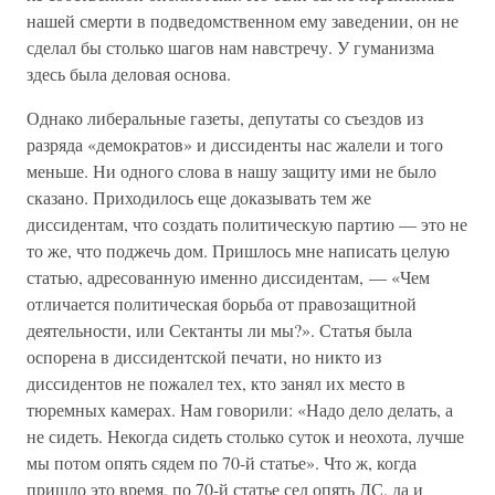
нашей смерти в подведомственном ему заведении, он не
сделал бы столько шагов нам навстречу. У гуманизма
здесь была деловая основа.
Однако либеральные газеты, депутаты со съездов из
разряда «демократов» и диссиденты нас жалели и того
меньше. Ни одного слова в нашу защиту ими не было
сказано. Приходилось еще доказывать тем же
диссидентам, что создать политическую партию — это не
то же, что поджечь дом. Пришлось мне написать целую
статью, адресованную именно диссидентам, — «Чем
отличается политическая борьба от правозащитной
деятельности, или Сектанты ли мы?». Статья была
оспорена в диссидентской печати, но никто из
диссидентов не пожалел тех, кто занял их место в
тюремных камерах. Нам говорили: «Надо дело делать, а
не сидеть. Некогда сидеть столько суток и неохота, лучше
мы потом опять сядем по 70-й статье». Что ж, когда
пришло это время, по 70-й статье сел опять ДС, да и