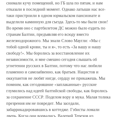
снимали кучу помещений, но ГБ шла по пятам, и нам
отказали в последний момент. Однако латыши нас все-
таки пристроили в одном юрмальском пансионате и
выделили каминную для съезда. Здесь-то мы были свои!
Во время оно с партбилетом ДС можно было ездить по
странам Балтии, предъявляя его всюду вместо
железнодорожного. Мы знали Слово Маугли: «Мы с
тобой одной крови, ты и я», то есть «За вашу и нашу
свободу!». Мы боролись за восстановление их
независимости, и мне смешно сегодня слышать об
угнетении русских в Балтии, потому что нас любили
пламенно и самозабвенно, как братьев. Нацистов и
оккупантов не любят нигде, сердцу не прикажешь. Мы
помним, как сегодняшние «заплаканные» русские
глумились над идеей балтийской свободы, как боролись
за сохранение СССР. Поделом вору и мука. Малая толика
презрения им не повредит. Мы заседали,
забаррикадировавшись в коттедже. Гэбисты ломали
дверь. Когда они ворвались, Валерий Терехов из