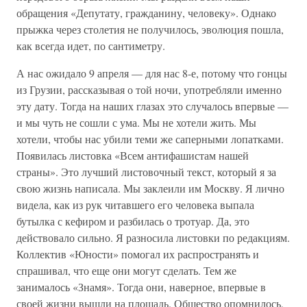
обращения «Депутату, гражданину, человеку». Однако
прыжка через столетия не получилось, эволюция пошла,
как всегда идет, по сантиметру.
А нас ожидало 9 апреля — для нас 8-е, потому что гонцы
из Грузии, рассказывая о той ночи, употребляли именно
эту дату. Тогда на наших глазах это случалось впервые —
и мы чуть не сошли с ума. Мы не хотели жить. Мы
хотели, чтобы нас убили теми же саперными лопатками.
Появилась листовка «Всем антифашистам нашей
страны». Это лучший листовочный текст, который я за
свою жизнь написала. Мы заклеили им Москву. Я лично
видела, как из рук читавшего его человека выпала
бутылка с кефиром и разбилась о тротуар. Да, это
действовало сильно. Я разносила листовки по редакциям.
Коллектив «Юности» помогал их распространять и
спрашивал, что еще они могут сделать. Тем же
занималось «Знамя». Тогда они, наверное, впервые в
своей жизни вышли на площадь. Общество опомнилось,