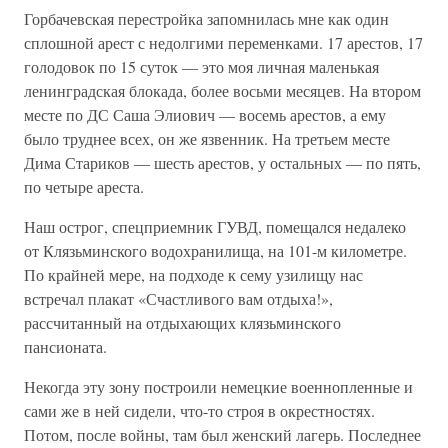
Горбачевская перестройка запомнилась мне как один
сплошной арест с недолгими переменками. 17 арестов, 17
голодовок по 15 суток — это моя личная маленькая
ленинградская блокада, более восьми месяцев. На втором
месте по ДС Саша Элиович — восемь арестов, а ему
было труднее всех, он же язвенник. На третьем месте
Дима Стариков — шесть арестов, у остальных — по пять,
по четыре ареста.
Наш острог, спецприемник ГУВД, помещался недалеко
от Клязьминского водохранилища, на 101-м километре.
По крайней мере, на подходе к сему узилищу нас
встречал плакат «Счастливого вам отдыха!»,
рассчитанный на отдыхающих клязьминского
пансионата.
Некогда эту зону построили немецкие военнопленные и
сами же в ней сидели, что-то строя в окрестностях.
Потом, после войны, там был женский лагерь. Последнее