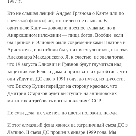
1987 г.
Кто не слышал лекций Андрея Грязнова о Канте или по
греческой философии, тот ничего не слышал. В
оригинале Кант — довольно пресное кушанье, но в
Андрюшином изложении — пища богов. Вообще, если
бы Грязнов и Элиович были современниками Платона и
Аристотеля, они отбили бы у них всех учеников, включая
Александра Македонского. Я, к счастью, не знала тогда,
что 19 августа Элиович и Грязнов будут глумиться над
защитниками Белого дома и призывать их разойтись, что
они уйдут из ДС еще в 1991 году, до путча, из трусости,
что Виктор Кузин перейдет на сторону красных, что
Дмитрий Стариков будет выступать на анпиловских
митингах и требовать восстановления СССР!
По сути дела, их уже нет, но цветы положить некуда.
И этот алмазный фонд явился на заграничный съезд ДС в
Латвию. II съезд ДС прошел в январе 1989 года. Мы