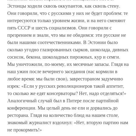
Эстонцы ходили сквозь оккупантов, как сквозь стену.
Они говорили, что с русскими у них не будет проблем: те
интересуются только уровнем жизни, и на него сменяют
пять СССР и шесть социализмов. Они говорили с
презрением и знали, что мы не обидимся: эти русские не
были нашими соотечественниками. В Эстонии было
сколько угодно глазированных сырков, шоколада, дивных
сосисок, бекона, шоколадных пирожных, кур и семги.
Мы уничтожили, по-моему, их месячные запасы. Глядя на
наш ужин после вечернего заседания (нас кормили в
любое время: мы были свои), заврестораном задумчиво
изрек: «Если у русских революционеров такой аппетит,
то сколько же едят консерваторы? Нет, надо отделяться!»
Аналогичный случай был в Питере после партийной
конференции. Мы целый день не ели и дорвались до
ресторана. Глядя на количество блюд на нашем столе,
знакомый журналист вздохнул: «Нет, вторую партию нам
не прокормить!»