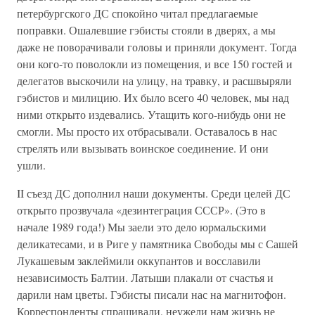
петербургского ДС спокойно читал предлагаемые
поправки. Ошалевшие гэбисты стояли в дверях, а мы
даже не поворачивали головы и приняли документ. Тогда
они кого-то поволокли из помещения, и все 150 гостей и
делегатов выскочили на улицу, на травку, и расшвыряли
гэбистов и милицию. Их было всего 40 человек, мы над
ними открыто издевались. Утащить кого-нибудь они не
смогли. Мы просто их отбрасывали. Оставалось в нас
стрелять или вызывать воинское соединение. И они
ушли.
II съезд ДС дополнил наши документы. Среди целей ДС
открыто прозвучала «дезинтеграция СССР». (Это в
начале 1989 года!) Мы заели это дело юрмальскими
деликатесами, и в Риге у памятника Свободы мы с Сашей
Лукашевым заклеймили оккупантов и восславили
независимость Балтии. Латыши плакали от счастья и
дарили нам цветы. Гэбисты писали нас на магнитофон.
Корреспонденты спрашивали, неужели нам жизнь не