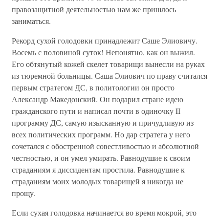
правозащитной деятельностью нам же пришлось
заниматься.
Рекорд сухой голодовки принадлежит Саше Элиовичу.
Восемь с половиной суток! Непонятно, как он выжил.
Его обтянутый кожей скелет товарищи вынесли на руках
из тюремной больницы. Саша Элиович по праву считался
первым стратегом ДС, в политологии он просто
Александр Македонский. Он подарил стране идею
гражданского пути и написал почти в одиночку II
программу ДС, самую изысканную и причудливую из
всех политических программ. Но дар стратега у него
сочетался с обостренной совестливостью и абсолютной
честностью, и он умел умирать. Равнодушие к своим
страданиям я диссидентам простила. Равнодушие к
страданиям моих молодых товарищей я никогда не
прощу.
Если сухая голодовка начинается во время мокрой, это