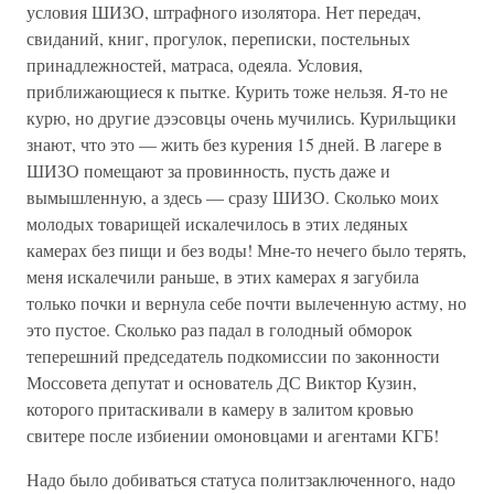
условия ШИЗО, штрафного изолятора. Нет передач,
свиданий, книг, прогулок, переписки, постельных
принадлежностей, матраса, одеяла. Условия,
приближающиеся к пытке. Курить тоже нельзя. Я-то не
курю, но другие дээсовцы очень мучились. Курильщики
знают, что это — жить без курения 15 дней. В лагере в
ШИЗО помещают за провинность, пусть даже и
вымышленную, а здесь — сразу ШИЗО. Сколько моих
молодых товарищей искалечилось в этих ледяных
камерах без пищи и без воды! Мне-то нечего было терять,
меня искалечили раньше, в этих камерах я загубила
только почки и вернула себе почти вылеченную астму, но
это пустое. Сколько раз падал в голодный обморок
теперешний председатель подкомиссии по законности
Моссовета депутат и основатель ДС Виктор Кузин,
которого притаскивали в камеру в залитом кровью
свитере после избиении омоновцами и агентами КГБ!
Надо было добиваться статуса политзаключенного, надо