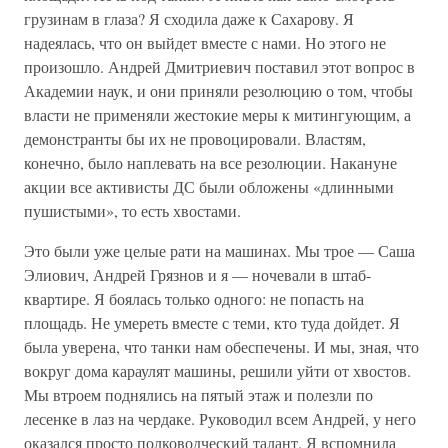
грузинам в глаза? Я сходила даже к Сахарову. Я
надеялась, что он выйдет вместе с нами. Но этого не
произошло. Андрей Дмитриевич поставил этот вопрос в
Академии наук, и они приняли резолюцию о том, чтобы
власти не применяли жестокие меры к митингующим, а
демонстранты бы их не провоцировали. Властям,
конечно, было наплевать на все резолюции. Накануне
акции все активисты ДС были обложены «длинными
пушистыми», то есть хвостами.
Это были уже целые рати на машинах. Мы трое — Саша
Элиович, Андрей Грязнов и я — ночевали в штаб-
квартире. Я боялась только одного: не попасть на
площадь. Не умереть вместе с теми, кто туда дойдет. Я
была уверена, что танки нам обеспечены. И мы, зная, что
вокруг дома караулят машины, решили уйти от хвостов.
Мы втроем поднялись на пятый этаж и полезли по
лесенке в лаз на чердаке. Руководил всем Андрей, у него
оказался просто полководческий талант. Я вспомнила