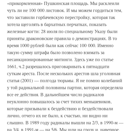
«прикормленная» Пушкинская площадь. Мы расклеили
чуть ли не 100 000 листовок. И мы можем гордиться тем,
что заставили горбачевскую перестройку, которая так
хотела щеголять в бархатных перчатках, показать
железные когти: 28 июля по специальному Указу были
приняты драконовские правила о демонстрациях. В то
время 1000 рублей были как сейчас 100 000. Именно
такую сумму штрафа было позволено взимать за
несанкционированные митинги. Здесь уже по статье
1661, ч.2 разрешалось приговаривать к пятнадцати
суткам ареста. После нескольких арестов шла уголовная
статья (2001) — полгода тюрьмы. Я не помню колебаний
у той радикальной половины партии, которая определяла
все ее действия. В дальнейшем число радикалов
неуклонно повышалось за счет тихих меньшевиков,
которые призывали к бездействию и бездействовали
лично, отчего их не было, к счастью, ни видно ни
слышно. В 1989 году радикалы вышли на 2/3, в 1990-м —
на 3/4, в 1991-м — на 5/6. Мы шли на грозу и, наверное,