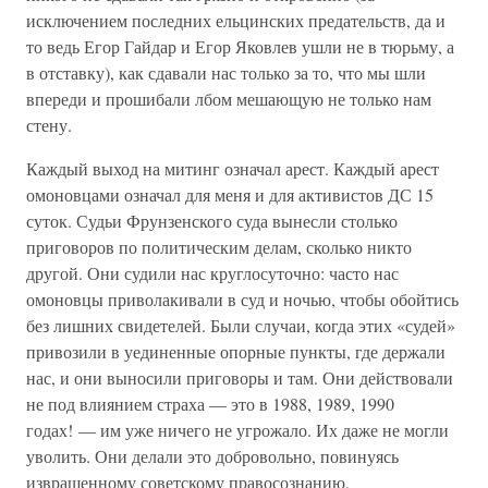
исключением последних ельцинских предательств, да и
то ведь Егор Гайдар и Егор Яковлев ушли не в тюрьму, а
в отставку), как сдавали нас только за то, что мы шли
впереди и прошибали лбом мешающую не только нам
стену.
Каждый выход на митинг означал арест. Каждый арест
омоновцами означал для меня и для активистов ДС 15
суток. Судьи Фрунзенского суда вынесли столько
приговоров по политическим делам, сколько никто
другой. Они судили нас круглосуточно: часто нас
омоновцы приволакивали в суд и ночью, чтобы обойтись
без лишних свидетелей. Были случаи, когда этих «судей»
привозили в уединенные опорные пункты, где держали
нас, и они выносили приговоры и там. Они действовали
не под влиянием страха — это в 1988, 1989, 1990
годах! — им уже ничего не угрожало. Их даже не могли
уволить. Они делали это добровольно, повинуясь
извращенному советскому правосознанию,