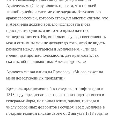
Аракчеевым. (Спешу заявить при сем, что по моей
личной судебной системе я не одержим безусловною
аракчеевофобией, которою страждут многие; считаю, что
и Аракчеева должно всецело исследовать и без
пристрастия судить, а не то что прямо начать с
четвертования его. Но, во всяком случае, совестливость
моя и оптимизм мой не доходят до того, чтоб не видать
разности между Лагарпом и Аракчеевым.) Эти два
имени, две противоположности, две крайности, так
сказать, обставливают имя Александра. <…>
Аракчеев сказал однажды Ермолову: «Много ляжет на
меня незаслуженных проклятий».
Ермолов, произведенный в генералы от инфантерии в
1818 году, чрез десять лет после производства своего в
генерал-майоры, не принадлежал, однако, никогда к
числу особенных фаворитов Государя. Граф Аракчеев в
поздравительном письме своем от 2 августа 1818 года по