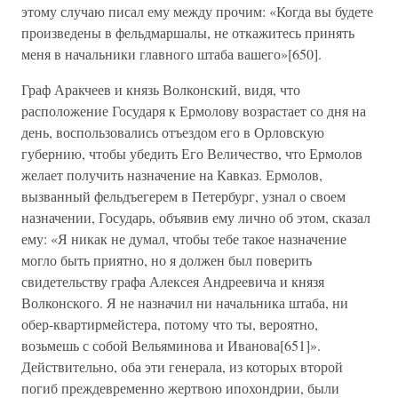
этому случаю писал ему между прочим: «Когда вы будете
произведены в фельдмаршалы, не откажитесь принять
меня в начальники главного штаба вашего»[650].
Граф Аракчеев и князь Волконский, видя, что
расположение Государя к Ермолову возрастает со дня на
день, воспользовались отъездом его в Орловскую
губернию, чтобы убедить Его Величество, что Ермолов
желает получить назначение на Кавказ. Ермолов,
вызванный фельдъегерем в Петербург, узнал о своем
назначении, Государь, объявив ему лично об этом, сказал
ему: «Я никак не думал, чтобы тебе такое назначение
могло быть приятно, но я должен был поверить
свидетельству графа Алексея Андреевича и князя
Волконского. Я не назначил ни начальника штаба, ни
обер-квартирмейстера, потому что ты, вероятно,
возьмешь с собой Вельяминова и Иванова[651]».
Действительно, оба эти генерала, из которых второй
погиб преждевременно жертвою ипохондрии, были