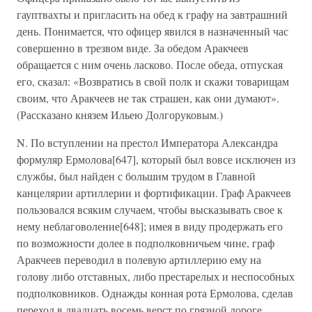
гауптвахты и пригласить на обед к графу на завтрашний
день. Понимается, что офицер явился в назначенный час
совершенно в трезвом виде. За обедом Аракчеев
обращается с ним очень ласково. После обеда, отпуская
его, сказал: «Возвратись в свой полк и скажи товарищам
своим, что Аракчеев не так страшен, как они думают».
(Рассказано князем Ильею Долгоруковым.)
N. По вступлении на престол Императора Александра
формуляр Ермолова[647], который был вовсе исключен из
службы, был найден с большим трудом в Главной
канцелярии артиллерии и фортификации. Граф Аракчеев
пользовался всяким случаем, чтобы высказывать свое к
нему неблаговоление[648]; имея в виду продержать его
по возможности долее в подполковничьем чине, граф
Аракчеев переводил в полевую артиллерию ему на
голову либо отставных, либо престарелых и неспособных
подполковников. Однажды конная рота Ермолова, сделав
переход в двадцать восемь верст по грязной дороге,