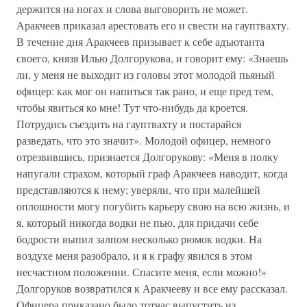
держится на ногах и слова выговорить не может.
Аракчеев приказал арестовать его и свести на гауптвахту.
В течение дня Аракчеев призывает к себе адъютанта
своего, князя Илью Долгорукова, и говорит ему: «Знаешь
ли, у меня не выходит из головы этот молодой пьяный
офицер: как мог он напиться так рано, и еще пред тем,
чтобы явиться ко мне! Тут что-нибудь да кроется.
Потрудись съездить на гауптвахту и постарайся
разведать, что это значит». Молодой офицер, немного
отрезвившись, признается Долгорукову: «Меня в полку
напугали страхом, который граф Аракчеев наводит, когда
представляются к нему; уверяли, что при малейшей
оплошности могу погубить карьеру свою на всю жизнь, и
я, который никогда водки не пью, для придачи себе
бодрости выпил залпом несколько рюмок водки. На
воздухе меня разобрало, и я к графу явился в этом
несчастном положении. Спасите меня, если можно!»
Долгоруков возвратился к Аракчееву и все ему рассказал.
Офицера приказано было тотчас выпустить из