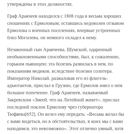
утверждены в этих должностях.
Граф Аракчеев находился с 1808 года в весьма хороших
сношениях с Ермоловым; оставшись недоволен отзывом
Ермолова о военных поселениях, впервые устроенных
близ Могилева, он немного охладел к нему.
Незаконный сын Аракчеева, Шумский, одаренный
необыкновенными способностями, был, к сожалению,
горьким пьяницею; эта болезнь развилась в нем, по
показаниям медиков, вследствие болезни солитера.
Император Николай, разжаловав его из флигель-
адъютантов, прислал в Грузию, где Ермолов имел о нем
большое попечение. Граф Аракчеев, называемый
Закревским «Змеей, что на Литейной живет», прислал
последний поклон Ермолову чрез губернатора
Тюфяева[652]. Он велел ему передать: «Весьма желал бы
с вами видеться, но в обстоятельствах, в коих мы с вами
находимся, это невозможно». Этот отлично умный, хотя