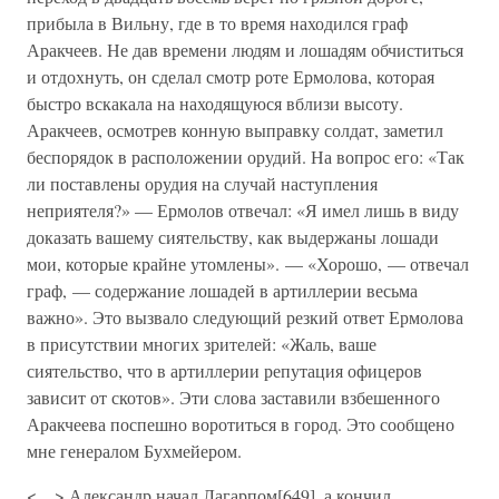
прибыла в Вильну, где в то время находился граф
Аракчеев. Не дав времени людям и лошадям обчиститься
и отдохнуть, он сделал смотр роте Ермолова, которая
быстро вскакала на находящуюся вблизи высоту.
Аракчеев, осмотрев конную выправку солдат, заметил
беспорядок в расположении орудий. На вопрос его: «Так
ли поставлены орудия на случай наступления
неприятеля?» — Ермолов отвечал: «Я имел лишь в виду
доказать вашему сиятельству, как выдержаны лошади
мои, которые крайне утомлены». — «Хорошо, — отвечал
граф, — содержание лошадей в артиллерии весьма
важно». Это вызвало следующий резкий ответ Ермолова
в присутствии многих зрителей: «Жаль, ваше
сиятельство, что в артиллерии репутация офицеров
зависит от скотов». Эти слова заставили взбешенного
Аракчеева поспешно воротиться в город. Это сообщено
мне генералом Бухмейером.
<…> Александр начал Лагарпом[649], а кончил