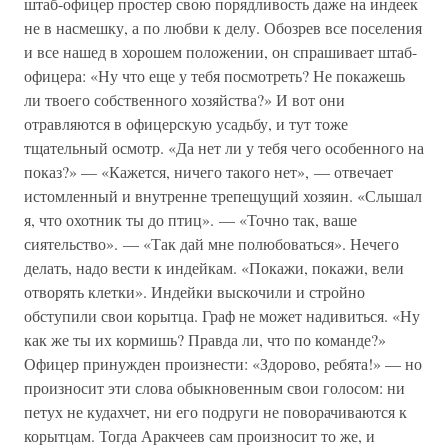
штаб-офицер простер свою порядливость даже на индеек
не в насмешку, а по любви к делу. Обозрев все поселения
и все нашед в хорошем положении, он спрашивает штаб-
офицера: «Ну что еще у тебя посмотреть? Не покажешь
ли твоего собственного хозяйства?» И вот они
отравляются в офицерскую усадьбу, и тут тоже
тщательный осмотр. «Да нет ли у тебя чего особенного на
показ?» — «Кажется, ничего такого нет», — отвечает
истомленный и внутренне трепещущий хозяин. «Слышал
я, что охотник ты до птиц». — «Точно так, ваше
сиятельство». — «Так дай мне полюбоваться». Нечего
делать, надо вести к индейкам. «Покажи, покажи, вели
отворять клетки». Индейки выскочили и стройно
обступили свои корытца. Граф не может надивиться. «Ну
как же ты их кормишь? Правда ли, что по команде?»
Офицер принужден произнести: «Здорово, ребята!» — но
произносит эти слова обыкновенным свои голосом: ни
петух не кудахчет, ни его подруги не поворачиваются к
корытцам. Тогда Аракчеев сам произносит то же, и