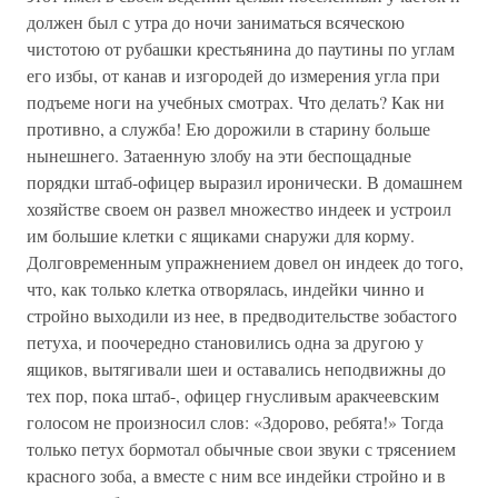
должен был с утра до ночи заниматься всяческою
чистотою от рубашки крестьянина до паутины по углам
его избы, от канав и изгородей до измерения угла при
подъеме ноги на учебных смотрах. Что делать? Как ни
противно, а служба! Ею дорожили в старину больше
нынешнего. Затаенную злобу на эти беспощадные
порядки штаб-офицер выразил иронически. В домашнем
хозяйстве своем он развел множество индеек и устроил
им большие клетки с ящиками снаружи для корму.
Долговременным упражнением довел он индеек до того,
что, как только клетка отворялась, индейки чинно и
стройно выходили из нее, в предводительстве зобастого
петуха, и поочередно становились одна за другою у
ящиков, вытягивали шеи и оставались неподвижны до
тех пор, пока штаб-, офицер гнусливым аракчеевским
голосом не произносил слов: «Здорово, ребята!» Тогда
только петух бормотал обычные свои звуки с трясением
красного зоба, а вместе с ним все индейки стройно и в