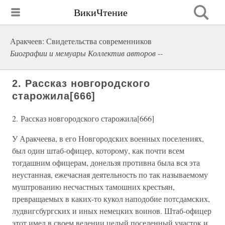
ВикиЧтение
Аракчеев: Свидетельства современников
Биографии и мемуары Коллектив авторов --
2. Рассказ новгородского
старожила[666]
2. Рассказ новгородского старожила[666]
У Аракчеева, в его Новгородских военных поселениях,
был один штаб-офицер, которому, как почти всем
тогдашним офицерам, донельзя противна была вся эта
неустанная, ежечасная деятельность по так называемому
муштрованию несчастных тамошних крестьян,
превращаемых в каких-то кукол наподобие потсдамских,
лудвигсбургских и иных немецких воинов. Штаб-офицер
этот имел в своем ведении целый поселенный участок и