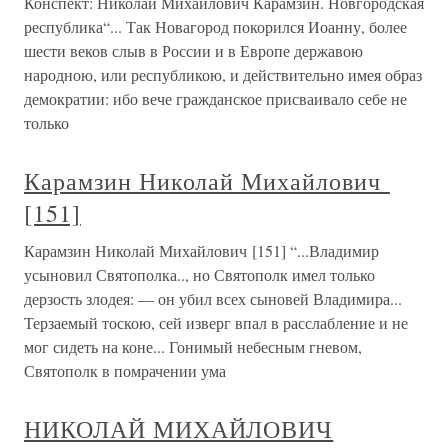
Конспект: Николай Михайлович Карамзин. Новгородская
республика“... Так Новагород покорился Иоанну, более
шести веков слыв в России и в Европе державою
народною, или республикою, и действительно имея образ
демократии: ибо вече гражданское присваивало себе не
только
Карамзин Николай Михайлович
[151]
Карамзин Николай Михайлович [151] “...Владимир
усыновил Святополка.., но Святополк имел только
дерзость злодея: — он убил всех сыновей Владимира...
Терзаемый тоскою, сей изверг впал в расслабление и не
мог сидеть на коне... Гонимый небесным гневом,
Святополк в помрачении ума
НИКОЛАЙ МИХАЙЛОВИЧ