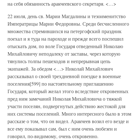
на себя обязанность аракчеевского секретаря. <…>
22 июля, день св. Марии Магдалины и тезоименитство
Императрицы Марии Федоровны. Среди бесчисленного
множества стремившихся на петергофский праздник
поехал и я туда на пароходе и прежде всего поспешил
отыскать дом, по воле Государя отведенный Николаю
Михайловичу неподалеку от заставы, через которую
тянулись толпы пешеходов и непрерывная цепь
экипажей. За обедом <…> Николай Михайлович
рассказывал о своей трехдневной поездке в военные
поселения[599] по настоятельному приглашению
Государя, который желал этого вследствие откровенных
пред ним замечаний Николая Михайловича о тяжкой
участи поселян, подвергнутых действию жестокой для
них системы поселений. Много интересного было в этом
рассказе о том, что он видел. Аракчеев возил его везде и
все ему показывал сам, был с ним очень любезен и
говорил, по-видимому, очень откровенно.