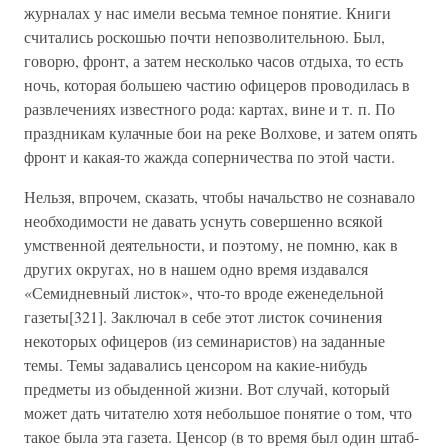
журналах у нас имели весьма темное понятие. Книги
считались роскошью почти непозволительною. Был,
говорю, фронт, а затем несколько часов отдыха, то есть
ночь, которая большею частию офицеров проводилась в
развлечениях известного рода: картах, вине и т. п. По
праздникам кулачные бои на реке Волхове, и затем опять
фронт и какая-то жажда соперничества по этой части.
Нельзя, впрочем, сказать, чтобы начальство не сознавало
необходимости не давать уснуть совершенно всякой
умственной деятельности, и поэтому, не помню, как в
других округах, но в нашем одно время издавался
«Семидневный листок», что-то вроде еженедельной
газеты[321]. Заключал в себе этот листок сочинения
некоторых офицеров (из семинаристов) на заданные
темы. Темы задавались ценсором на какие-нибудь
предметы из обыденной жизни. Вот случай, который
может дать читателю хотя небольшое понятие о том, что
такое была эта газета. Ценсор (в то время был один штаб-