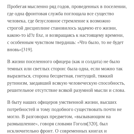
Пробегая мысленно ряд годов, проведенных в поселении,
где одна фронтовая служба поглощала все существо
человека, где безусловное стремление к возможно
строгой дисциплине становилось задачею его жизни,
какою-то id?e fixe, и возвращаясь к настоящему времени,
с особенным чувством твердишь: «Что было, то не будет
вновь»[319].
В жизни поселенного офицера (как и солдата) не было
темных или светлых сторон: была одна, если можно так
выразиться, сторона бесцветная, гнетущий, тяжкий
рутинизм, заедавший всякую человеческую способность,
решительное отсутствие всякой разумной мысли и слова.
В быту наших офицеров умственной жизни, высших
потребностей и тому подобного существовать почти не
могло. В разговорах предметом, «вызывающим на
размышление», говоря словами Гоголя[320], был
исключительно фронт. О современных книгах и