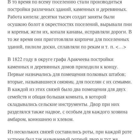
В то время по всему поселению стали производиться
постройки различных зданий, каменных и деревянных.
Работа кипела: десятки тысяч солдат заняты были
осушкою болот в окрестностях поселений, вырывали пни
и коренья, жгли их, копали канавы, исправляли дороги. В
то же время они приготовляли кирпичи для поселенных
зданий, пилили доски, сплавляли по рекам и т. п. <…>
В 1822 году в округе графа Аракчеева постройки
каменных и деревянных домов приходили к концу.
Первые назначались для помещения полковых штабов;
вторые, называвшиеся
связями,
для поселян с их семьями.
В каждой из этих связей было два помещения для двух
семейств и общая большая комната, в которой
складывались сельские инструменты. Двор при них
разделялся также надвое, с особым для каждого хозяина
амбаром, конюшнею и хлевом.
Из нескольких связей составились роты, при каждой роте
устроен был так называемый ротный двор и тут же