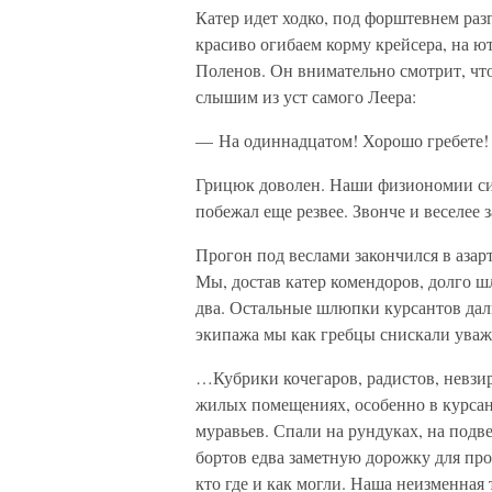
Катер идет ходко, под форштевнем раз
красиво огибаем корму крейсера, на ю
Поленов. Он внимательно смотрит, что
слышим из уст самого Леера:
— На одиннадцатом! Хорошо гребете!
Грицюк доволен. Наши физиономии сия
побежал еще резвее. Звонче и веселее
Прогон под веслами закончился в азар
Мы, достав катер комендоров, долго шл
два. Остальные шлюпки курсантов даль
экипажа мы как гребцы снискали уваж
…Кубрики кочегаров, радистов, невзир
жилых помещениях, особенно в курсан
муравьев. Спали на рундуках, на подве
бортов едва заметную дорожку для про
кто где и как могли. Наша неизменна