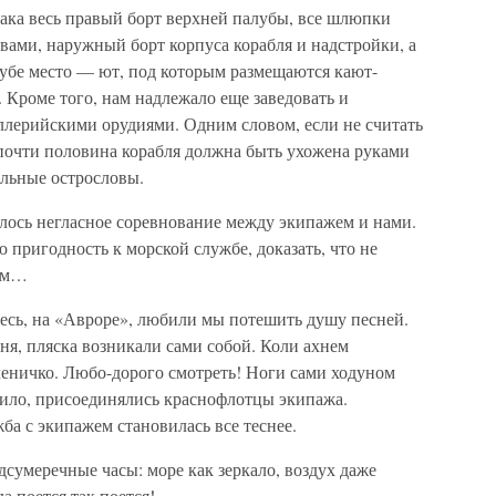
бака весь правый борт верхней палубы, все шлюпки
вами, наружный борт корпуса корабля и надстройки, а
лубе место — ют, под которым размещаются кают-
 Кроме того, нам надлежало еще заведовать и
ллерийскими орудиями. Одним словом, если не считать
очти половина корабля должна быть ухожена руками
ельные острословы.
алось негласное соревнование между экипажем и нами.
пригодность к морской службе, доказать, что не
лам…
десь, на «Авроре», любили мы потешить душу песней.
сня, пляска возникали сами собой. Коли ахнем
леничко. Любо-дорого смотреть! Ноги сами ходуном
равило, присоединялись краснофлотцы экипажа.
ба с экипажем становилась все теснее.
дсумеречные часы: море как зеркало, воздух даже
а поется так поется!