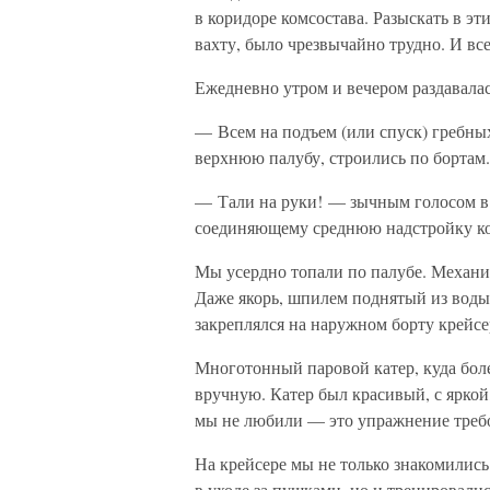
в коридоре комсостава. Разыскать в э
вахту, было чрезвычайно трудно. И все
Ежедневно утром и вечером раздавалас
— Всем на подъем (или спуск) гребны
верхнюю палубу, строились по бортам.
— Тали на руки! — зычным голосом в 
соединяющему среднюю надстройку ко
Мы усердно топали по палубе. Механич
Даже якорь, шпилем поднятый из воды
закреплялся на наружном борту крейсе
Многотонный паровой катер, куда бол
вручную. Катер был красивый, с яркой
мы не любили — это упражнение треб
На крейсере мы не только знакомилис
в уходе за пушками, но и тренировали