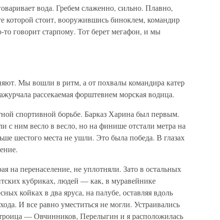
говаривает вода. Гребем слаженно, сильно. Плавно,
те которой стоит, вооружившись биноклем, командир
-то говорит старпому. Тот берет мегафон, и мы
ют. Мы вошли в ритм, а от похвалы командира катер
 зажурчала рассекаемая форштевнем морская водица.
тной спортивной борьбе. Барказ Харина был первым.
и с ним весло в весло, но на финише отстали метра на
ше шестого места не ушли. Это была победа. В глазах
ение.
ая на перенаселение, не уплотняли. Зато в остальных
тских кубриках, людей — как, в муравейнике
сных койках в два яруса, на палубе, оставляя вдоль
хода. И все равно уместиться не могли. Устраивались
я троица — Овчинников, Перелыгин и я расположилась