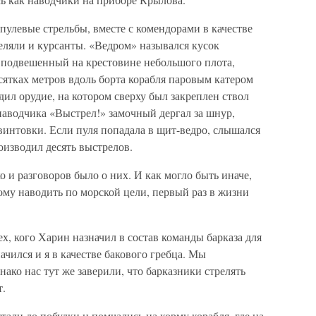
пулевые стрельбы, вместе с комендорами в качестве
еляли и курсанты. «Ведром» назывался кусок
и подвешенный на крестовине небольшого плота,
сятках метров вдоль борта корабля паровым катером
ил орудие, на котором сверху был закреплен ствол
аводчика «Выстрел!» замочный дергал за шнур,
интовки. Если пуля попадала в щит-ведро, слышался
изводил десять выстрелов.
 и разговоров было о них. И как могло быть иначе,
ому наводить по морской цели, первый раз в жизни
х, кого Харин назначил в состав команды барказа для
начился и я в качестве бакового гребца. Мы
нако нас тут же заверили, что барказники стрелять
т.
стали до побудки и помчались на корму корабля, где на