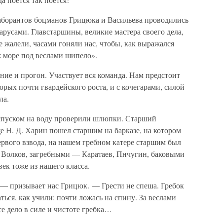
аборантов боцманов Грицюка и Васильева проводились
арусами. Главстаршины, великие мастера своего дела,
е жалели, часами гоняли нас, чтобы, как выражался
ж море под веслами шипело».
ие и прогон. Участвует вся команда. Нам предстоит
орых почти гвардейского роста, и с кочегарами, силой
ла.
 спуском на воду проверили шлюпки. Старший
е Н. Д. Харин пошел старшим на барказе, на котором
рвого взвода, на нашем гребном катере старшим был
 Волков, загребными — Каратаев, Пнчугин, баковыми
ек тоже из нашего класса.
 — призывает нас Грицюк. — Грести не спеша. Гребок
ться, как учили: почти ложась на спину. За веслами
се дело в силе и чистоте гребка…