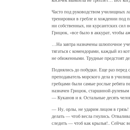
Часто под руководством училищных л
тренировки в гребле и хождении под п
ни собственных, ни курсантских сил н
Грицюк, «все было в аккурат, чтобы а
…На завтра назначены шлюпочное учен
тягаться с комендорами, каждый из кот
не обиженными. Трудные предстоят де
Поднялись до побудки. Еще раз перед
преподаватель морского дела в училищ
гребцами были самые рослые ребята пе
назначен Грицюк, старшиной-рулевым
— Куканов и я. Остальные десять челов
— Ну, орлы, не ударим лицом в грязь!
делать — чтоб весла гнулись. Отвалива
следить — чтоб как крылья!.. Сейчас в