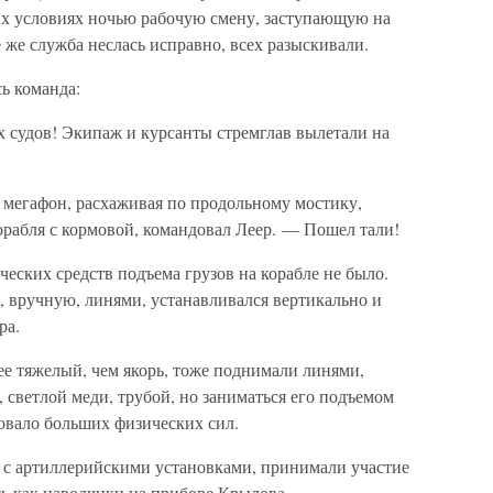
тих условиях ночью рабочую смену, заступающую на
 же служба неслась исправно, всех разыскивали.
ь команда:
х судов! Экипаж и курсанты стремглав вылетали на
мегафон, расхаживая по продольному мостику,
рабля с кормовой, командовал Леер. — Пошел тали!
еских средств подъема грузов на корабле не было.
, вручную, линями, устанавливался вертикально и
ра.
ее тяжелый, чем якорь, тоже поднимали линями,
, светлой меди, трубой, но заниматься его подъемом
овало больших физических сил.
ь с артиллерийскими установками, принимали участие
сь как наводчики на приборе Крылова.