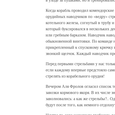
Когда корабль проводил комендорские 
орудийных наводчиков по «ведру» стр
котельного железа, согнутый в трубу 
который буксировался в нескольких де
или гребным барказом. Наводчик навод
обыкновенной винтовки. По команде н
прикрепленный к спусковому крючку в
звонкий щелчок. Каждый наводчик про
Перед первыми стрельбами у нас только
если каждому впервые предстояло сам
стрелять из корабельного орудия!
Вечером Аля Фролов огласил список те
завозки кормового якоря. В их числе з
заволновались: а как же стрельбы?.. Од
будут после того, как немного отдохну
Наутро те, кого назначили гребцами, в