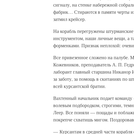
сигналу, на стенке набережной собрали
фабрик… Стираются в памяти черты их
затмил крейсер.
На корабль перегружены штурманские
инструментом, наши личные вещи, а т
форменками. Признак неплохой: очевид
Все привезенное сложено на палубе. М
Кожевников, преподаватель А. П. Ге
лаборант главный старшина Никанор 
за заботу, за помощь в скитаниях по 
всей курсантской братии.
Вахтенный начальник подает команду 
волевым подбородком, строгими, темн
Леер. Все поняли — пощады и поблажк
покрепче схватишь мигом. Поздоровав
— Курсантам в средней части корабля 