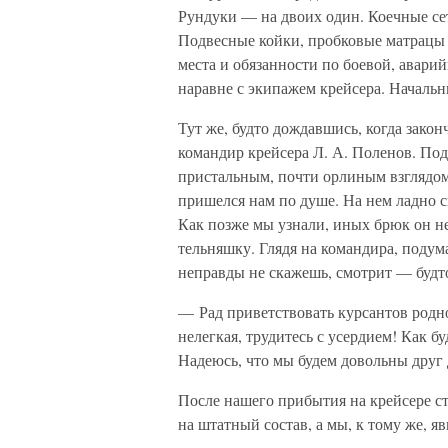
Рундуки — на двоих один. Коечные се
Подвесные койки, пробковые матрацы п
места и обязанности по боевой, авари
наравне с экипажем крейсера. Начальн
Тут же, будто дождавшись, когда закон
командир крейсера Л. А. Поленов. Под
пристальным, почти орлиным взглядом 
пришелся нам по душе. На нем ладно 
Как позже мы узнали, иных брюк он н
тельняшку. Глядя на командира, подума
неправды не скажешь, смотрит — будто
— Рад приветствовать курсантов родн
нелегкая, трудитесь с усердием! Как 
Надеюсь, что мы будем довольны друг 
После нашего прибытия на крейсере ст
на штатный состав, а мы, к тому же, я