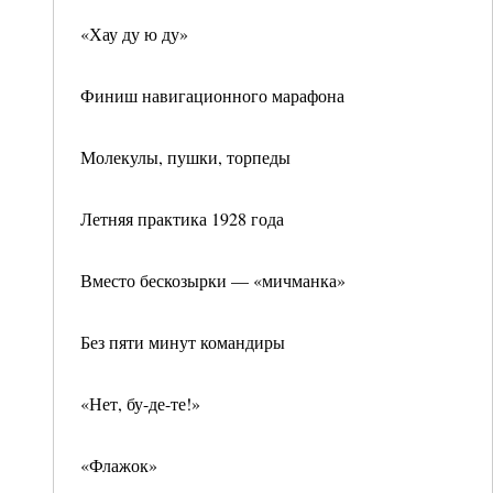
«Хау ду ю ду»
Финиш навигационного марафона
Молекулы, пушки, торпеды
Летняя практика 1928 года
Вместо бескозырки — «мичманка»
Без пяти минут командиры
«Нет, бу-де-те!»
«Флажок»