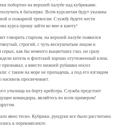
тки побортно на верхней палубе над кубриками.
олучить в баталерке. Всем курсантам будут указаны
йной и пожарной тревогам. Службу будете нести
ика курса прошу зайти ко мне в каюту!
чит говорить старпом, на верхней палубе появился
тянутый, строгий, с чуть веснушчатым лицом и
серых, как бы немного выцветших глаз, он сразу
сидели китель и флотский хорошо отутюженный клеш.
е признавал, а вместо нижней рубашки носил
ли: с таким на море не пропадешь, а под его взглядом
 насквозь просвечивает.
ого училища на борту крейсера. Служба предстоит
будущие командиры, являйтесь во всем примером!
другом.
ало явно тесно. Кубрики, рундуки все было рассчитано
вились в перекомплекте.