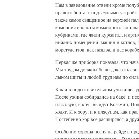
Нам в заведование отвели кроме полу
правого борта, с подъемными устройст
также самое священное на верхней па
компания и каюты командного состава.
кубриками, где жили курсанты, и арти
нижних помещений, машин и котлов, п
морстудентов, как называли нас кораб
Первая же приборка показала, что нач
Мы трудом должны были доказать свою 
лыком шиты и любой труд нам по си
Как и в подготовительном училище, з
После ужина собирались на баке, и пе
плясовую, в круг выйдут Козьмип, По
ходят. И к хору, и к плясунам, как п
Постепенно хор все расширялся, а друж
Особенно хороша песня на рейде в пре
косичек вымпела не треплет… Вот когд