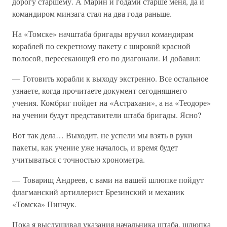
дорогу старшему. А Марин и годами старше меня, да и
командиром минзага стал на два года раньше.
На «Томске» начштаба бригады вручил командирам
кораблей по секретному пакету с широкой красной
полосой, пересекающей его по диагонали. И добавил:
— Готовить корабли к выходу экстренно. Все остальное
узнаете, когда прочитаете документ сегодняшнего
учения. Комбриг пойдет на «Астрахани», а на «Теодоре»
на учении будут представители штаба бригады. Ясно?
Вот так дела… Выходит, не успели мы взять в руки
пакеты, как учение уже началось, и время будет
учитываться с точностью хронометра.
— Товарищ Андреев, с вами на вашей шлюпке пойдут
флагманский артиллерист Брезинский и механик
«Томска» Пинчук.
Пока я выслушивал указания начальника штаба, шлюпка