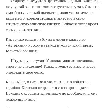
— Старпом! Следуйте за флагманом и дальше кабельтова
не упускайте: с сопок может спуститься туман. Сам я по
старой штурманской привычке давно уже определил
наше место якорной стоянки и занес его в свою
штурманскую записную книжку. Сейчас записал время
съемки и отсчет лага.
Как только вышли из бухты и легли в кильватер
«Астрахани» курсом на выход в Уссурийский залив,
Басистый объявил:
— Штурману — туман! Условная минная постановка
строго по счислению! Только в конце ее имеете право
определить свое место.
Басистый, дав нам вводную, сказал, что пойдет по
кораблю. Баляскин отправился его сопровождать.
Походив с хорошим начальником по кораблю, многому
можно научиться.