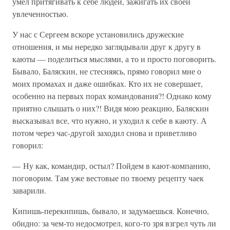
умел притягивать к себе людей, зажигать их своей
увлеченностью.
У нас с Сергеем вскоре установились дружеские
отношения, и мы нередко заглядывали друг к другу в
каюты — поделиться мыслями, а то и просто поговорить.
Бывало, Баляскин, не стесняясь, прямо говорил мне о
моих промахах и даже ошибках. Кто их не совершает,
особенно на первых порах командования?! Однако кому
приятно слышать о них?! Видя мою реакцию, Баляскин
высказывал все, что нужно, и уходил к себе в каюту. А
потом через час-другой заходил снова и приветливо
говорил:
— Ну как, командир, остыл? Пойдем в кают-компанию,
поговорим. Там уже вестовые по твоему рецепту чаек
заварили.
Кипишь-перекипишь, бывало, и задумаешься. Конечно,
обидно: за чем-то недосмотрел, кого-то зря взгрел чуть ли