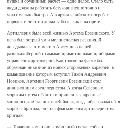
пушка и орудийный расчет — одно целое. Стало быть,
люди должны работать безукоризненно точно и
максимально быстро. А в артиллерийских погребах
порядок и чистота должны быть, как в лазарете.
Артиллерия была всей жизнью Артема Брезинского. У
него был острый ум и молниеносная реакция. Я
догадывался, что мечтал Артем не о нашей
разнокалиберной с самыми примитивными приборами
управления артиллерии. Как только на флоте был
образован дивизион из новых сторожевых кораблей, в
командование которым вступил Тихон Андреевич
Новиков, Артемий Георгиевич Брезинский стал
дивизионным артиллеристом. А когда Северным
морским путем с Балтики пришли эскадренные
миноносцы «Сталин» и «Войков», когда образовалась 7-я
морская бригада, он стал флагманским артиллеристом
бригады.
— Товарищ командир, командный состав собран!