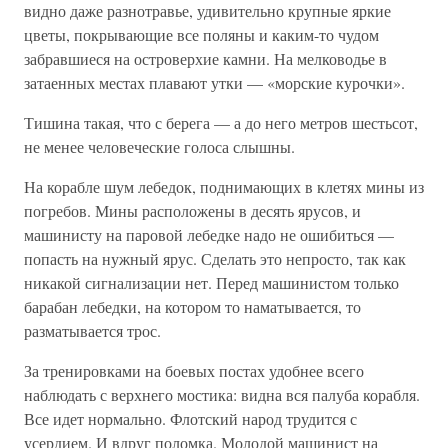
видно даже разнотравье, удивительно крупные яркие
цветы, покрывающие все поляны и каким-то чудом
забравшиеся на островерхие камни. На мелководье в
затаенных местах плавают утки — «морские курочки».
Тишина такая, что с берега — а до него метров шестьсот,
не менее человеческие голоса слышны.
На корабле шум лебедок, поднимающих в клетях мины из
погребов. Мины расположены в десять ярусов, и
машинисту на паровой лебедке надо не ошибиться —
попасть на нужный ярус. Сделать это непросто, так как
никакой сигнализации нет. Перед машинистом только
барабан лебедки, на котором то наматывается, то
разматывается трос.
За тренировками на боевых постах удобнее всего
наблюдать с верхнего мостика: видна вся палуба корабля.
Все идет нормально. Флотский народ трудится с
усердием. И вдруг поломка. Молодой машинист на