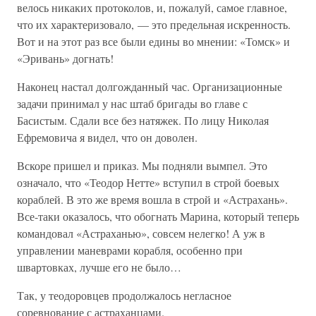
велось никаких протоколов, и, пожалуй, самое главное,
что их характеризовало, — это предельная искренность.
Вот и на этот раз все были едины во мнении: «Томск» и
«Эривань» догнать!
Наконец настал долгожданный час. Организационные
задачи принимал у нас штаб бригады во главе с
Басистым. Сдали все без натяжек. По лицу Николая
Ефремовича я видел, что он доволен.
Вскоре пришел и приказ. Мы подняли вымпел. Это
означало, что «Теодор Нетте» вступил в строй боевых
кораблей. В это же время вошла в строй и «Астрахань».
Все-таки оказалось, что обогнать Марина, который теперь
командовал «Астраханью», совсем нелегко! А уж в
управлении маневрами корабля, особенно при
швартовках, лучше его не было…
Так, у теодоровцев продолжалось негласное
соревнование с астраханцами.