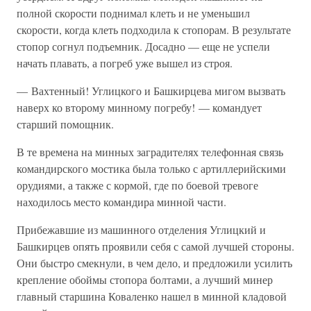
полной скорости поднимал клеть и не уменьшил
скорости, когда клеть подходила к стопорам. В результате
стопор согнул подъемник. Досадно — еще не успели
начать плавать, а погреб уже вышел из строя.
— Вахтенный! Углицкого и Башкирцева мигом вызвать
наверх ко второму минному погребу! — командует
старший помощник.
В те времена на минных заградителях телефонная связь
командирского мостика была только с артиллерийскими
орудиями, а также с кормой, где по боевой тревоге
находилось место командира минной части.
Прибежавшие из машинного отделения Углицкий и
Башкирцев опять проявили себя с самой лучшей стороны.
Они быстро смекнули, в чем дело, и предложили усилить
крепление обоймы стопора болтами, а лучший минер
главный старшина Коваленко нашел в минной кладовой