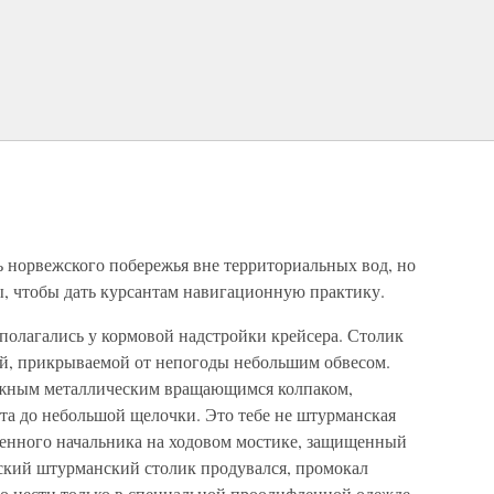
ь норвежского побережья вне территориальных вод, но
ы, чтобы дать курсантам навигационную практику.
полагались у кормовой надстройки крейсера. Столик
, прикрываемой от непогоды небольшим обвесом.
ижным металлическим вращающимся колпаком,
а до небольшой щелочки. Это тебе не штурманская
хтенного начальника на ходовом мостике, защищенный
ский штурманский столик продувался, промокал
ло нести только в специальной проолифленной одежде.