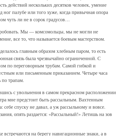
сть действий нескольких десятков человек, умение
д ног палубе или того хуже, когда привычная опора
лом чуть ли не в сорок градусов…
 пробовать. Мы — комсомольцы, мы не могли не
ение, все то, что называется боевым мастерством.
 делалось главным образом хлебным паром, то есть
фонная связь была чрезвычайно ограниченной. С
ном по переговорным трубам. Самой гибкой и
устным или письменным приказанием. Четыре часа
 по трапам.
ившись с увольнения в самом прекрасном расположении
завтра мне предстоит быть рассыльным. Вахтенным
 себе спуску не давал, а уж рассыльному и вовсе.
ания, опять раздается: «Рассыльный!» Летишь на зов
е встречаются на берегу навигационные знаки, а в