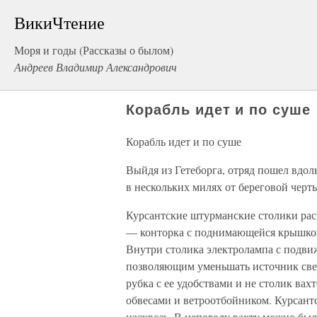
ВикиЧтение
Моря и годы (Рассказы о былом)
Андреев Владимир Александрович
Корабль идет и по суше
Корабль идет и по суше
Выйдя из Гетеборга, отряд пошел вдол
в нескольких милях от береговой черт
Курсантские штурманские столики рас
— конторка с поднимающейся крышкой
Внутри столика электролампа с подв
позволяющим уменьшать источник свет
рубка с ее удобствами и не столик ва
обвесами и ветроотбойником. Курсант
насквозь. В непогоду вахту можно бы