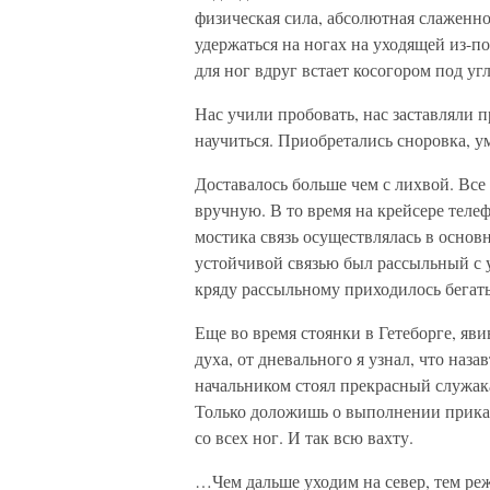
физическая сила, абсолютная слаженно
удержаться на ногах на уходящей из-по
для ног вдруг встает косогором под уг
Нас учили пробовать, нас заставляли
научиться. Приобретались сноровка, ум
Доставалось больше чем с лихвой. Все
вручную. В то время на крейсере теле
мостика связь осуществлялась в основ
устойчивой связью был рассыльный с 
кряду рассыльному приходилось бегать
Еще во время стоянки в Гетеборге, яв
духа, от дневального я узнал, что на
начальником стоял прекрасный служака:
Только доложишь о выполнении приказ
со всех ног. И так всю вахту.
…Чем дальше уходим на север, тем реж