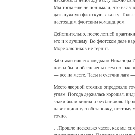
Мы тогда еще не понимали, что нас уч
дать нужную флотскую закалку. Только 
настоящим флотским командиром.
Действительно, после летней практики
это и к лучшему. Во флотском деле н
Море хлюпиков не терпит.
Заботами нашего «дядьки» Никанора 
посты были обеспечены всем положен
— все на месте. Часы и счетчик лага —
Место якорной стоянки определяли точ
углам. Погода держалась хорошая, ви
знаки были видны и без бинокля. Про
навигационную обстановку, поэтому м
точно.
…Прошло несколько часов, как мы сня
курсантские посты. Подошел к моему с