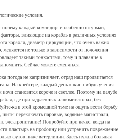
логические условия.
 почему каждый командир, и особенно штурман,
 факторы, влияющие на корабль в различных условиях
рота корабля, диаметр циркуляции, что очень важно
, меняются не только в зависимости от положения
о овладеет такими тонкостями, тому и плавание в
запомнить. Сейчас можете сменяться.
ка погода не капризничает, отряд наш продвигается
кеана. На крейсере, каждый день какие-нибудь учения
м ночи становятся короче и светлее. Поэтому на палубе
орабля, где при задраенных иллюминаторах, без
уйте-ка в этой кромешной тьме на ощупь вести борьбу
ы, щиты переключать паровые, водяные магистрали,
ть электропитание! Попробуйте при качке, когда на
ести пластырь на пробоину или устранить повреждение
колько футов ниже ватерлинии. Здесь нужна большая