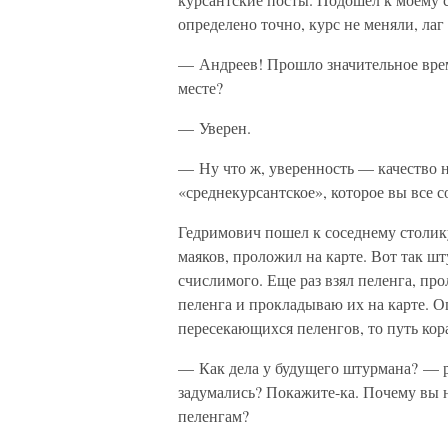
определено точно, курс не меняли, ла
— Андреев! Прошло значительное время
месте?
— Уверен.
— Ну что ж, уверенность — качество н
«среднекурсантское», которое вы все с
Гедримович пошел к соседнему столику
маяков, проложил на карте. Вот так шт
счислимого. Еще раз взял пеленга, про
пеленга и прокладываю их на карте. О
пересекающихся пеленгов, то путь кора
— Как дела у будущего штурмана? — р
задумались? Покажите-ка. Почему вы 
пеленгам?