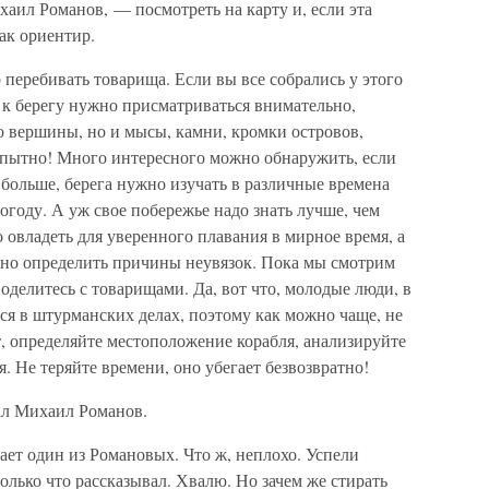
ил Романов, — посмотреть на карту и, если эта
ак ориентир.
перебивать товарища. Если вы все собрались у этого
; к берегу нужно присматриваться внимательно,
о вершины, но и мысы, камни, кромки островов,
опытно! Много интересного можно обнаружить, если
больше, берега нужно изучать в различные времена
погоду. А уж свое побережье надо знать лучше, чем
 овладеть для уверенного плавания в мирное время, а
ужно определить причины неувязок. Пока мы смотрим
оделитесь с товарищами. Да, вот что, молодые люди, в
ься в штурманских делах, поэтому как можно чаще, не
, определяйте местоположение корабля, анализируйте
 Не теряйте времени, оно убегает безвозвратно!
тал Михаил Романов.
вает один из Романовых. Что ж, неплохо. Успели
только что рассказывал. Хвалю. Но зачем же стирать