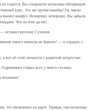
а не годится. Вы соединили несколько обсерваций
стинный курс. Это же грубая ошибка! Гм, мягко
 а вышел конфуз. Нехорошо, нехорошо. Вы забыли
людаем. Что на-блю-да-ем!..
 — вставил реплику Суханов.
рманов такого никогда не бывало! — в сердцах, с
 а вот об этой личности с развитой хитростью.
 Гедримович собрал всех у моего столика.
 неувязки!
и, это обозначено на карте. Правда, там несколько