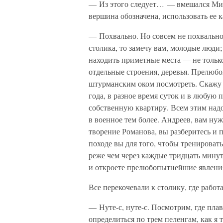
— Из этого следует… — вмешался Миха
вершина обозначена, использовать ее к
— Похвально. Но совсем не похвально 
столика, то замечу вам, молодые люди
находить приметные места — не тольк
отдельные строения, деревья. Прелюб
штурманским оком посмотреть. Скажу 
года, в разное время суток и в любую 
собственную квартиру. Всем этим надо
в военное тем более. Андреев, вам н
творение Романова, вы разберитесь и п
походе вы для того, чтобы тренироват
реже чем через каждые тридцать минут
и откроете прелюбопытнейшие явления.
Все перекочевали к столику, где рабо
— Нуте-с, нуте-с. Посмотрим, где пла
определиться по трем пеленгам, как я 