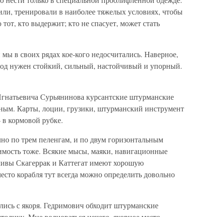
или, тренировали в наиболее тяжелых условиях, чтобы
тот, кто выдержит; кто не спасует, может стать
 мы в своих рядах кое-кого недосчитались. Наверное,
арод нужен стойкий, сильный, настойчивый и упорный.
Игнатьевича Сурьянинова курсантские штурманские
ным. Карты, лоции, грузики, штурманский инструмент
 в кормовой рубке.
но по трем пеленгам, и по двум горизонтальным
димость тоже. Всякие мысы, маяки, навигационные
ливы Скагеррак и Каттегат имеют хорошую
есто корабля тут всегда можно определить довольно
лись с якоря. Гедримович обходит штурманские
толику. Мне волноваться нечего, якорное место