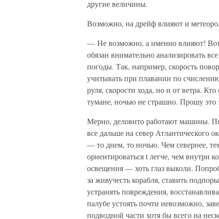
другие величины.
Возможно, на дрейф влияют и метеоро
— Не возможно, а именно влияют! Вот
обязан внимательно анализировать все
погоды. Так, например, скорость пово
учитывать при плавании по счислению
руля, скорости хода, но и от ветра. Кт
тумане, ночью не страшно. Прошу это 
Мерно, деловито работают машины. По
все дальше на север Атлантического о
— то днем, то ночью. Чем севернее, те
ориентироваться t легче, чем внутри к
освещения — хоть глаз выколи. Попроб
за живучесть корабля, ставить подпор
устранять повреждения, восстанавлива
палубе устоять почти невозможно, зав
подводной части хотя бы всего на нес