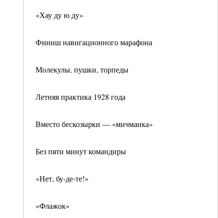
«Хау ду ю ду»
Финиш навигационного марафона
Молекулы, пушки, торпеды
Летняя практика 1928 года
Вместо бескозырки — «мичманка»
Без пяти минут командиры
«Нет, бу-де-те!»
«Флажок»