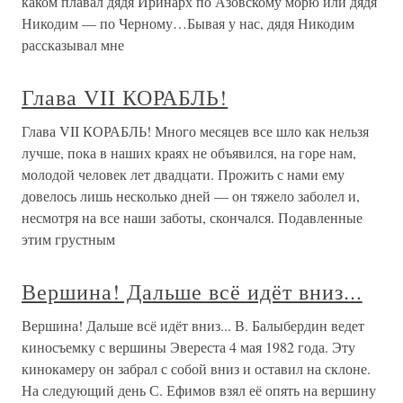
Сан-Франциско в родной Остин, штат Техас, их
встречали, как героев. Всего четыре месяца назад они
стояли перед техасским судом по обвинению в хранении
марихуаны. За эти четыре месяца
Корабль несчастий
Корабль несчастий Помощником капитана меня послали
только в следующую навигацию, когда я окончил
четвертый класс Мореходки и получил свидетельство
штурмана дальнего плавания. Первым моим пароходом,
на который я вступил как штурман, была «Кола». Он
плавал между
Часть третья Корабль идет дальше
Часть третья Корабль идет дальше
Тонущий корабль