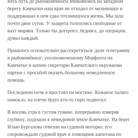
Весь путь до рыбокомбината Микояновск на западном
берегу Камчатки наш врач не отходил от мальчишки и
поддерживал в нем едва теплившуюся жизнь. Мы шли
почти двое суток. У лазарета толпились свободные от
вахт моряки. Только бы дотерпел, бедняга, до операции,
думал каждый.
Пришлось основательно рассекретиться: дали телеграмму
в рыбокомбинат, уполномоченному Морфлота на
Камчатке и копию секретарю Камчатского окружкома
партии с просьбой оказать больному немедленную
помощь.
Последнюю ночь я простоял на мостике. Кожаное пальто
намокло, на плечи будто кто-то гири подвесил.
В восемь утра в густом тумане, непрерывно измеряя
глубину, подошли к невидимой земле Камчатке. На берег
Илью Бургалова отвезли на судовой моторке, его
сопровождали судовой врач и помощник капитана по