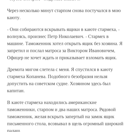
Через несколько минут старпом снова постучался в мою
каюту.
- Они собираются вскрывать ящики в каюте стармеха, -
волнуясь, произнес Петр Николаевич. - Стармех в
машине. Таможенник хотел открыть ящик без хозяина. Я
запретил и послал матроса за Виктором Ивановичем,
Офицер не хочет ждать и приказывает взломать ящик.
Дремота мигом слетела с меня. Я спустился в каюту
стармеха Копанева. Подобного безобразия нельзя
допустить на советском судне. Хозяином здесь был
капитан.
В каюте стармеха находились американские
таможенники, старпом и два наших матроса. Рядовой
таможенник, желая вскрыть запертый на замок ящик
письменного стола, всовывал в щель огромный широкий
палаш.