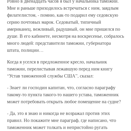
Ровно в двенадцать часов я был у начальника таможни.
Мне и раньше приходилось встречаться с ним, заядлым
филателистом, - помню, как-то подарил ему седовскую
серию почтовых марок. Седоватый, типичный
американец, вежливый, радушный, он мне пришелся по
душе. В его кабинете, несмотря на воскресенье, собралось
много людей: представители таможни, губернатора
штата, полиции…
Когда я уселся в предложенное кресло, начальник
таможни, перелистывая лежавшую перед ним книгу
“Устав таможенной службы США”, сказал:
- Знает ли господин капитан, что, согласно параграфу
такому-то пункта такого-то нашего устава, таможенник
может потребовать открыть любое помещение на судне?
- Да, это я знаю и никогда не возражал против этих
правил. Но покажите мне параграф, где написано, что
таможенник может толкать и непристойно ругать