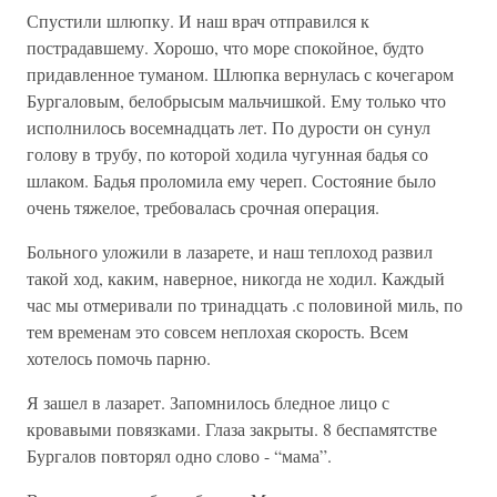
Спустили шлюпку. И наш врач отправился к
пострадавшему. Хорошо, что море спокойное, будто
придавленное туманом. Шлюпка вернулась с кочегаром
Бургаловым, белобрысым мальчишкой. Ему только что
исполнилось восемнадцать лет. По дурости он сунул
голову в трубу, по которой ходила чугунная бадья со
шлаком. Бадья проломила ему череп. Состояние было
очень тяжелое, требовалась срочная операция.
Больного уложили в лазарете, и наш теплоход развил
такой ход, каким, наверное, никогда не ходил. Каждый
час мы отмеривали по тринадцать .с половиной миль, по
тем временам это совсем неплохая скорость. Всем
хотелось помочь парню.
Я зашел в лазарет. Запомнилось бледное лицо с
кровавыми повязками. Глаза закрыты. 8 беспамятстве
Бургалов повторял одно слово - “мама”.