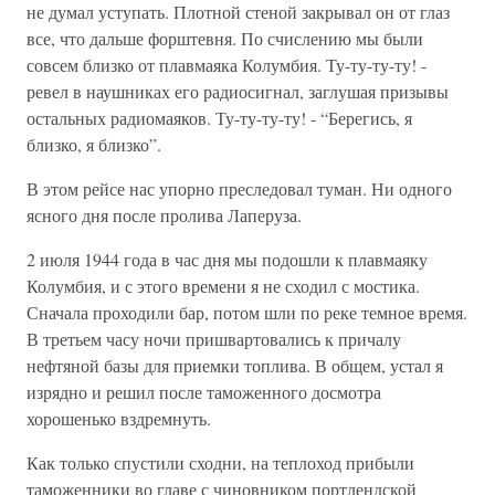
не думал уступать. Плотной стеной закрывал он от глаз
все, что дальше форштевня. По счислению мы были
совсем близко от плавмаяка Колумбия. Ту-ту-ту-ту! -
ревел в наушниках его радиосигнал, заглушая призывы
остальных радиомаяков. Ту-ту-ту-ту! - “Берегись, я
близко, я близко”.
В этом рейсе нас упорно преследовал туман. Ни одного
ясного дня после пролива Лаперуза.
2 июля 1944 года в час дня мы подошли к плавмаяку
Колумбия, и с этого времени я не сходил с мостика.
Сначала проходили бар, потом шли по реке темное время.
В третьем часу ночи пришвартовались к причалу
нефтяной базы для приемки топлива. В общем, устал я
изрядно и решил после таможенного досмотра
хорошенько вздремнуть.
Как только спустили сходни, на теплоход прибыли
таможенники во главе с чиновником портлендской