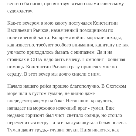
вести себя нагло, препятствуя всеми силами советскому
судоходству.
Как-то вечером в мою каюту постучался Константин
Васильевич Рычков, назначенный помощником по
политической части. Во время войны морские походы,
как известно, требуют особого внимания, капитану не так
уж часто приходилось бывать с экипажем. Да и на
стоянках в США надо быть начеку. Помполит - большая
помощь. Константин Рычков сразу пришелся мне по
сердцу. В этот вечер мы долго сидели с ним.
Начало нашего рейса прошло благополучно. В Охотском
море шли в густом тумане, не видно даже
впередсмотрящему на баке. Неслышно, крадучись,
нападает на мореходов извечный враг - туман. Еще
недавно горизонт был чист, светило солнце, но стоило
перемениться ветру - и все наглухо окутала белая пелена.
Туман давит грудь,- глушит звуки. Натягиваются, как