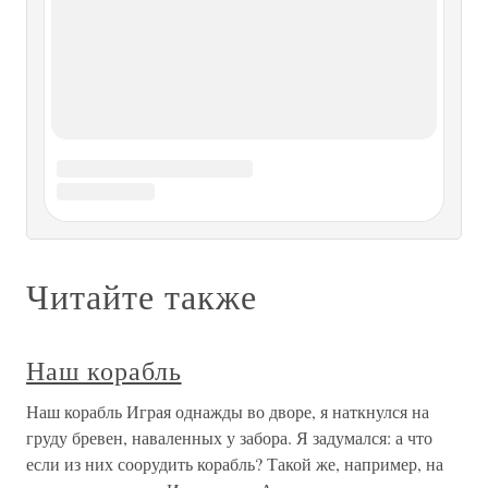
действительность пока мало приспособлена для занятий
этим замечательным видом спорта.Водным спортом я
увлекался всегда. Студентом второго курса Гнесинки в
КОРАБЛЬ ИДЕТ ДАЛЬШЕ
КОРАБЛЬ ИДЕТ ДАЛЬШЕ Не стану описывать все
рейсы, совершенные нами из США с паровозами: во
многом они схожи. Расскажу о событиях, прочно
осевших в памяти.Ожесточенные бои продолжались. На
дальневосточных морях немцев вроде бы и в помине не
было, а наши теплоходы и пароходы
The 13th Floor Elevators: лифт
дальше не идет
The 13th Floor Elevators: лифт дальше не идет Когда парни
из The 13th Floor Elevators в конце 1966 года вернулись из