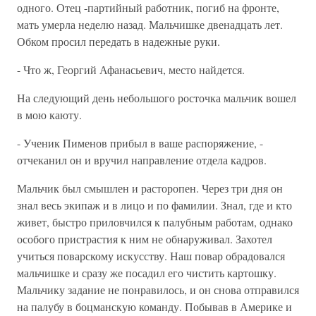
одного. Отец -партийный работник, погиб на фронте,
мать умерла неделю назад. Мальчишке двенадцать лет.
Обком просил передать в надежные руки.
- Что ж, Георгий Афанасьевич, место найдется.
На следующий день небольшого росточка мальчик вошел
в мою каюту.
- Ученик Пименов прибыл в ваше распоряжение, -
отчеканил он и вручил направление отдела кадров.
Мальчик был смышлен и расторопен. Через три дня он
знал весь экипаж и в лицо и по фамилии. Знал, где и кто
живет, быстро приловчился к палубным работам, однако
особого пристрастия к ним не обнаруживал. Захотел
учиться поварскому искусству. Наш повар обрадовался
мальчишке и сразу же посадил его чистить картошку.
Мальчику задание не понравилось, и он снова отправился
на палубу в боцманскую команду. Побывав в Америке и