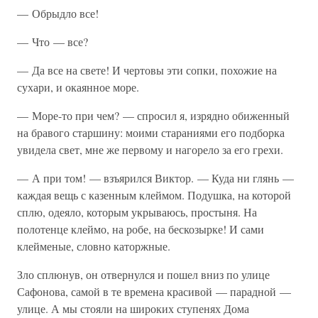
— Обрыдло все!
— Что — все?
— Да все на свете! И чертовы эти сопки, похожие на
сухари, и окаянное море.
— Море-то при чем? — спросил я, изрядно обиженный
на бравого старшину: моими стараниями его подборка
увидела свет, мне же первому и нагорело за его грехи.
— А при том! — взъярился Виктор. — Куда ни глянь —
каждая вещь с казенным клеймом. Подушка, на которой
сплю, одеяло, которым укрываюсь, простыня. На
полотенце клеймо, на робе, на бескозырке! И сами
клейменые, словно каторжные.
Зло сплюнув, он отвернулся и пошел вниз по улице
Сафонова, самой в те времена красивой — парадной —
улице. А мы стояли на широких ступенях Дома