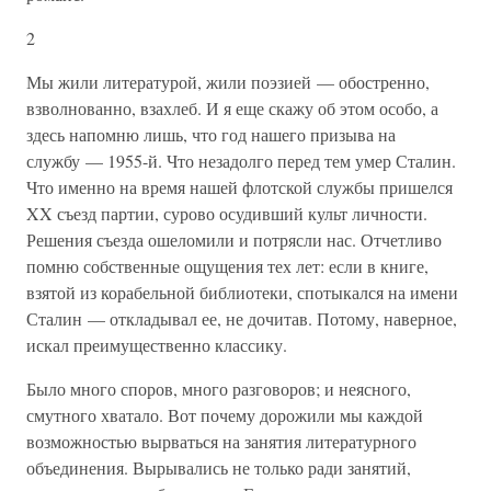
2
Мы жили литературой, жили поэзией — обостренно,
взволнованно, взахлеб. И я еще скажу об этом особо, а
здесь напомню лишь, что год нашего призыва на
службу — 1955-й. Что незадолго перед тем умер Сталин.
Что именно на время нашей флотской службы пришелся
XX съезд партии, сурово осудивший культ личности.
Решения съезда ошеломили и потрясли нас. Отчетливо
помню собственные ощущения тех лет: если в книге,
взятой из корабельной библиотеки, спотыкался на имени
Сталин — откладывал ее, не дочитав. Потому, наверное,
искал преимущественно классику.
Было много споров, много разговоров; и неясного,
смутного хватало. Вот почему дорожили мы каждой
возможностью вырваться на занятия литературного
объединения. Вырывались не только ради занятий,