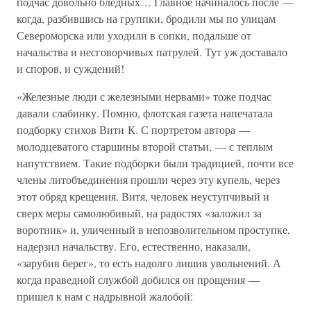
подчас довольно бледных… Главное начиналось после —
когда, разбившись на группки, бродили мы по улицам
Североморска или уходили в сопки, подальше от
начальства и несговорчивых патрулей. Тут уж доставало
и споров, и суждений!
«Железные люди с железными нервами» тоже подчас
давали слабинку. Помню, флотская газета напечатала
подборку стихов Вити К. С портретом автора —
молодцеватого старшины второй статьи, — с теплым
напутствием. Такие подборки были традицией, почти все
члены литобъединения прошли через эту купель, через
этот обряд крещения. Витя, человек неуступчивый и
сверх меры самолюбивый, на радостях «заложил за
воротник» и, уличенный в непозволительном проступке,
надерзил начальству. Его, естественно, наказали,
«зарубив берег», то есть надолго лишив увольнений. А
когда праведной службой добился он прощения —
пришел к нам с надрывной жалобой: