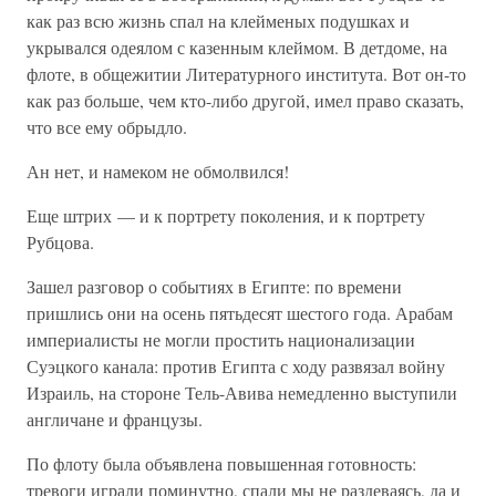
как раз всю жизнь спал на клейменых подушках и
укрывался одеялом с казенным клеймом. В детдоме, на
флоте, в общежитии Литературного института. Вот он-то
как раз больше, чем кто-либо другой, имел право сказать,
что все ему обрыдло.
Ан нет, и намеком не обмолвился!
Еще штрих — и к портрету поколения, и к портрету
Рубцова.
Зашел разговор о событиях в Египте: по времени
пришлись они на осень пятьдесят шестого года. Арабам
империалисты не могли простить национализации
Суэцкого канала: против Египта с ходу развязал войну
Израиль, на стороне Тель-Авива немедленно выступили
англичане и французы.
По флоту была объявлена повышенная готовность:
тревоги играли поминутно, спали мы не раздеваясь, да и