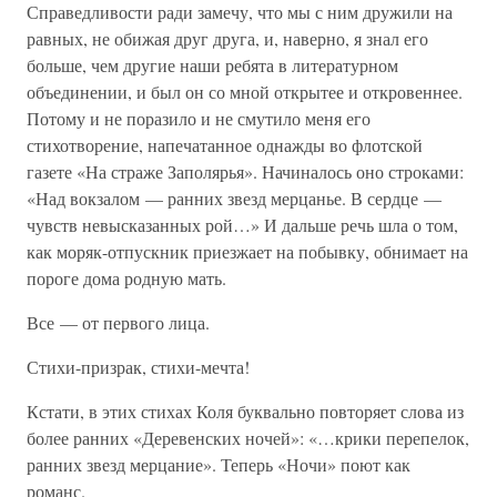
Справедливости ради замечу, что мы с ним дружили на
равных, не обижая друг друга, и, наверно, я знал его
больше, чем другие наши ребята в литературном
объединении, и был он со мной открытее и откровеннее.
Потому и не поразило и не смутило меня его
стихотворение, напечатанное однажды во флотской
газете «На страже Заполярья». Начиналось оно строками:
«Над вокзалом — ранних звезд мерцанье. В сердце —
чувств невысказанных рой…» И дальше речь шла о том,
как моряк-отпускник приезжает на побывку, обнимает на
пороге дома родную мать.
Все — от первого лица.
Стихи-призрак, стихи-мечта!
Кстати, в этих стихах Коля буквально повторяет слова из
более ранних «Деревенских ночей»: «…крики перепелок,
ранних звезд мерцание». Теперь «Ночи» поют как
романс.