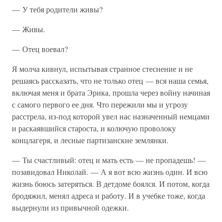
— У тебя родители живы?
— Живы.
— Отец воевал?
Я молча кивнул, испытывая странное стеснение и не
решаясь рассказать, что не только отец — вся наша семья,
включая меня и брата Эрика, прошла через войну начиная
с самого первого ее дня. Что пережили мы и угрозу
расстрела, из-под которой увел нас назначенный немцами
и раскаявшийся староста, и колючую проволоку
концлагеря, и лесные партизанские землянки.
— Ты счастливый: отец и мать есть — не пропадешь! —
позавидовал Николай. — А я вот всю жизнь один. И всю
жизнь боюсь затеряться. В детдоме боялся. И потом, когда
бродяжил, менял адреса и работу. И в учебке тоже, когда
выдернули из привычной одежки.