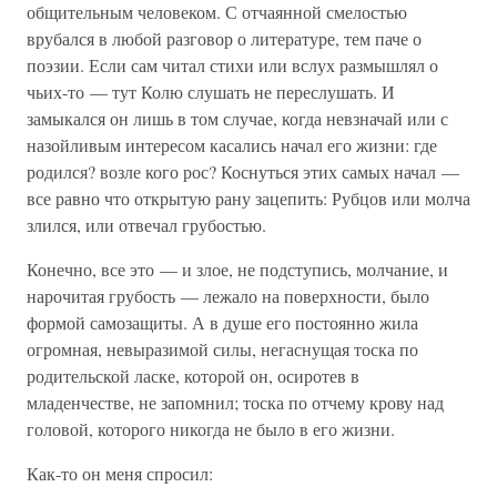
общительным человеком. С отчаянной смелостью
врубался в любой разговор о литературе, тем паче о
поэзии. Если сам читал стихи или вслух размышлял о
чьих-то — тут Колю слушать не переслушать. И
замыкался он лишь в том случае, когда невзначай или с
назойливым интересом касались начал его жизни: где
родился? возле кого рос? Коснуться этих самых начал —
все равно что открытую рану зацепить: Рубцов или молча
злился, или отвечал грубостью.
Конечно, все это — и злое, не подступись, молчание, и
нарочитая грубость — лежало на поверхности, было
формой самозащиты. А в душе его постоянно жила
огромная, невыразимой силы, негаснущая тоска по
родительской ласке, которой он, осиротев в
младенчестве, не запомнил; тоска по отчему крову над
головой, которого никогда не было в его жизни.
Как-то он меня спросил: