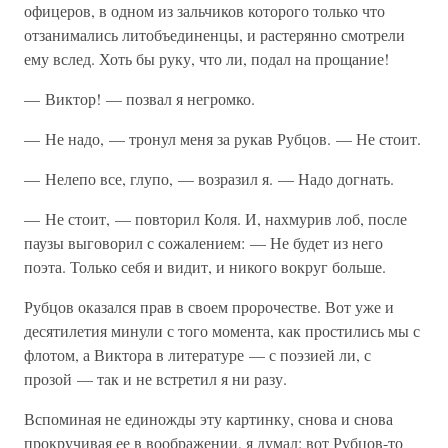
офицеров, в одном из зальчиков которого только что
отзанимались литобъединенцы, и растерянно смотрели
ему вслед. Хоть бы руку, что ли, подал на прощание!
— Виктор! — позвал я негромко.
— Не надо, — тронул меня за рукав Рубцов. — Не стоит.
— Нелепо все, глупо, — возразил я. — Надо догнать.
— Не стоит, — повторил Коля. И, нахмурив лоб, после
паузы выговорил с сожалением: — Не будет из него
поэта. Только себя и видит, и никого вокруг больше.
Рубцов оказался прав в своем пророчестве. Вот уже и
десятилетия минули с того момента, как простились мы с
флотом, а Виктора в литературе — с поэзией ли, с
прозой — так и не встретил я ни разу.
Вспоминая не единожды эту картинку, снова и снова
прокручивая ее в воображении, я думал: вот Рубцов-то