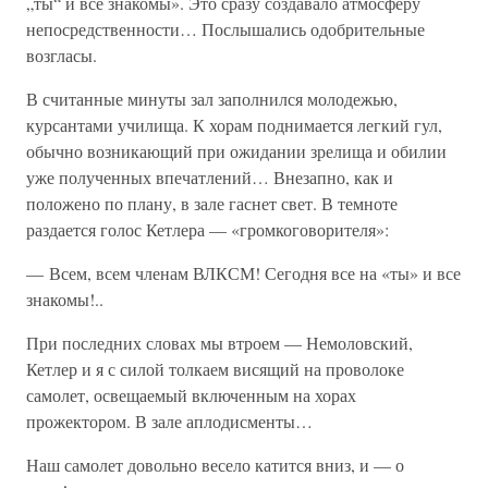
„ты“ и все знакомы». Это сразу создавало атмосферу
непосредственности… Послышались одобрительные
возгласы.
В считанные минуты зал заполнился молодежью,
курсантами училища. К хорам поднимается легкий гул,
обычно возникающий при ожидании зрелища и обилии
уже полученных впечатлений… Внезапно, как и
положено по плану, в зале гаснет свет. В темноте
раздается голос Кетлера — «громкоговорителя»:
— Всем, всем членам ВЛКСМ! Сегодня все на «ты» и все
знакомы!..
При последних словах мы втроем — Немоловский,
Кетлер и я с силой толкаем висящий на проволоке
самолет, освещаемый включенным на хорах
прожектором. В зале аплодисменты…
Наш самолет довольно весело катится вниз, и — о