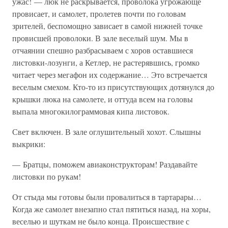
ужас! — люк не раскрывается, проволока угрожающе
провисает, и самолет, пролетев почти по головам
зрителей, беспомощно зависает в самой нижней точке
провисшей проволоки. В зале веселый шум. Мы в
отчаянии спешно разбрасываем с хоров оставшиеся
листовки-лозунги, а Кетлер, не растерявшись, громко
читает через мегафон их содержание… Это встречается
веселым смехом. Кто-то из присутствующих дотянулся до
крышки люка на самолете, и оттуда всем на головы
выпала многокилограммовая кипа листовок.
Свет включен. В зале оглушительный хохот. Слышны
выкрики:
— Братцы, поможем авиаконструкторам! Раздавайте
листовки по рукам!
От стыда мы готовы были провалиться в тартарары…
Когда же самолет внезапно стал пятиться назад, на хоры,
веселью и шуткам не было конца. Происшествие с