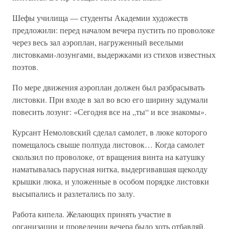
Шефы училища — студенты Академии художеств
предложили: перед началом вечера пустить по проволоке
через весь зал аэроплан, нагруженный веселыми
листовками-лозунгами, выдержками из стихов известных
поэтов.
По мере движения аэроплан должен был разбрасывать
листовки. При входе в зал во всю его ширину задумали
повесить лозунг: «Сегодня все на „ты“ и все знакомы».
Курсант Немоловский сделал самолет, в люке которого
помещалось свыше полпуда листовок… Когда самолет
скользил по проволоке, от вращения винта на катушку
наматывалась парусная нитка, выдергивавшая щеколду
крышки люка, и уложенные в особом порядке листовки
высыпались и разлетались по залу.
Работа кипела. Желающих принять участие в
организации и проведении вечера было хоть отбавляй.