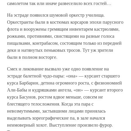
самолетом так или иначе развеселило всех гостей…
На эстраде появился шумовой оркестр училища.
Оркестранты были в костюмах корсаров эпохи парусного
флота и вооружены гремящим инвентарем кастрюлями,
рожками, противнями, свистящими на разные голоса
пищалками, контрабасом, состоящим только из передней
деки и натянутых пеньковых тросов. Тут уж зрители
были в полном восторге.
Смех и ликование вызвало уже одно появление на
эстраде балетной чудо-пары: «она» — курсант старшего
курса Барбарин, детина огромного роста, с физиономией
Али-Бабы и кудряшками ангела, «он» — курсант второго
курса Басунов, ростом вдвое меньше, совсем не
блестящего телосложения. Когда эта пара с
невозмутимыми, застывшими лицами принялась
выделывать хореографические па, в зале начался
неимоверный хохот. Выступление произвело фурор.