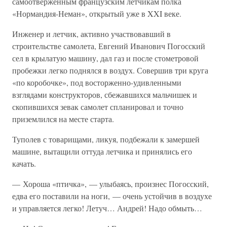
самоотверженным французским летчикам полка
«Нормандия-Неман», открытый уже в XXI веке.
Инженер и летчик, активно участвовавший в
строительстве самолета, Евгений Иванович Погосский
сел в крылатую машину, дал газ и после стометровой
пробежки легко поднялся в воздух. Совершив три круга
«по коробочке», под восторженно-удивленными
взглядами конструкторов, сбежавшихся мальчишек и
скопившихся зевак самолет спланировал и точно
приземлился на месте старта.
Туполев с товарищами, ликуя, подбежали к замершей
машине, вытащили оттуда летчика и принялись его
качать.
— Хороша «птичка», — улыбаясь, произнес Погосский,
едва его поставили на ноги, — очень устойчив в воздухе
и управляется легко! Летуч… Андрей! Надо обмыть…