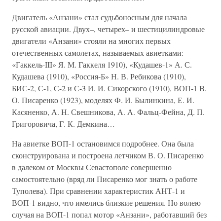
Двигатель «Анзани» стал судьбоносным для начала
русской авиации. Двух–, четырех– и шестицилиндровые
двигатели «Анзани» стояли на многих первых
отечественных самолетах, называемых авиетками:
«Гаккель-III» Я. М. Гаккеля 1910), «Кудашев-1» А. С.
Кудашева (1910), «Россия-Б» Н. В. Ребикова (1910),
БИС-2, С-1, С-2 и С-3 И. И. Сикорского (1910), ВОП-1 В.
О. Писаренко (1923), моделях Ф. И. Былинкина, Е. И.
Касяненко, А. Н. Свешникова, А. А. Фальц-Фейна, Д. П.
Григоровича, Г. К. Демкина…
На авиетке ВОП-1 остановимся подробнее. Она была
сконструирована и построена летчиком В. О. Писаренко
в далеком от Москвы Севастополе совершенно
самостоятельно (вряд ли Писаренко мог знать о работе
Туполева). При сравнении характеристик АНТ-1 и
ВОП-1 видно, что имелись близкие решения. Но волею
случая на ВОП-1 попал мотор «Анзани», работавший без