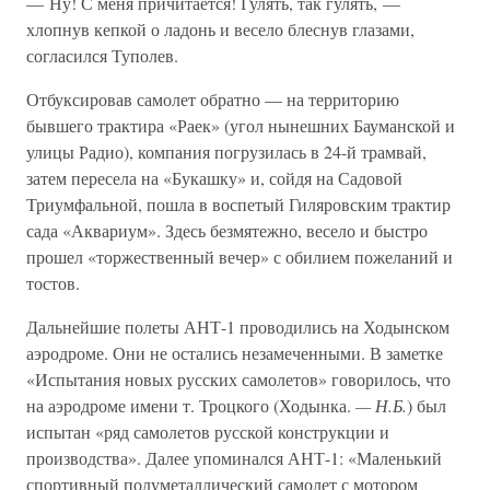
— Ну! С меня причитается! Гулять, так гулять, —
хлопнув кепкой о ладонь и весело блеснув глазами,
согласился Туполев.
Отбуксировав самолет обратно — на территорию
бывшего трактира «Раек» (угол нынешних Бауманской и
улицы Радио), компания погрузилась в 24-й трамвай,
затем пересела на «Букашку» и, сойдя на Садовой
Триумфальной, пошла в воспетый Гиляровским трактир
сада «Аквариум». Здесь безмятежно, весело и быстро
прошел «торжественный вечер» с обилием пожеланий и
тостов.
Дальнейшие полеты АНТ-1 проводились на Ходынском
аэродроме. Они не остались незамеченными. В заметке
«Испытания новых русских самолетов» говорилось, что
на аэродроме имени т. Троцкого (Ходынка.
— Н.Б.
) был
испытан «ряд самолетов русской конструкции и
производства». Далее упоминался АНТ-1: «Маленький
спортивный полуметаллический самолет с мотором