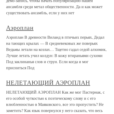
демо-запись, чтобы начать популя­ризацию нашей
ансамбля среди метал общественности. Да и как может
существовать ансамбль, если у них нет
Аэроплан
Аэроплан В древности Виланд в птичьих перьях, Дедал
на тающих крылах — В средневековых же поверьях
Ведьмы летали на козлах… Тщетно гадал седой алхимик,
Лучше летать учил колдун: В кожу втираньями сухими
Под заклинанья слов и струн. Если когда и мог
присниться Под
НЕЛЕТАЮЩИЙ АЭРОПЛАН
НЕЛЕТАЮЩИЙ АЭРОПЛАН Как же мог Пастернак, с
его особой чуткостью к поэтическому слову и с его
влюбленностью в Маяковского, все это пропустить? Не
заметить? Как язык повернулся у него сказать, что весь