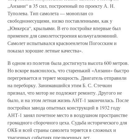
„Анзани“ в 35 сил, построенный по проекту А. Н.
Туполева. Тип самолета — моноплан со
свободнонесущими, низко поставленными, как у
„Юнкерса“, крыльями. В его постройке впервые был
применен для самолетостроения кольчугалюминий.
Самолет испытывался красвоенлетом Погосским и
показал хорошие летные качества».
В одном из полетов была достигнута высота 600 метров.
Но вскоре выяснилось, что старенький «Анзани» быстро
перегревается и теряет мощность. Двигатель отправили
на переборку. Занимавшийся этим Б. С. Стечкин
признал, что мотор не подлежит ремонту. Другого не
было, и на этом летная жизнь АНТ-1 закончилась. После
постройки завода опытных конструкций в 1932 году
АНТ-1 занял почетное место в воздушном пространстве
громадного сборочного цеха. Судьба исторического для
ОКБ и всей страны самолета теряется в сложных и
трагичных событиях предвоенных лет.