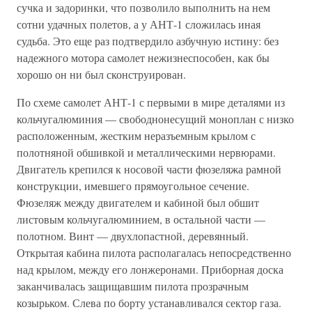
сучка и задоринки, что позволило выполнить на нем
сотни удачных полетов, а у АНТ-1 сложилась иная
судьба. Это еще раз подтвердило азбучную истину: без
надежного мотора самолет нежизнеспособен, как бы
хорошо он ни был сконструирован.
По схеме самолет АНТ-1 с первыми в мире деталями из
кольчугалюминия — свободнонесущий моноплан с низко
расположенным, жестким неразъемным крылом с
полотняной обшивкой и металлическими нервюрами.
Двигатель крепился к носовой части фюзеляжа рамной
конструкции, имевшего прямоугольное сечение.
Фюзеляж между двигателем и кабиной был обшит
листовым кольчугалюминием, в остальной части —
полотном. Винт — двухлопастной, деревянный.
Открытая кабина пилота располагалась непосредственно
над крылом, между его лонжеронами. Приборная доска
заканчивалась защищавшим пилота прозрачным
козырьком. Слева по борту устанавливался сектор газа.