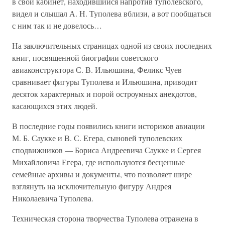
в свой кабинет, находившийся напротив туполевского,
видел и слышал А. Н. Туполева вблизи, а вот пообщаться
с ним так и не довелось…
На заключительных страницах одной из своих последних
книг, посвященной биографии советского
авиаконструктора С. В. Ильюшина, Феликс Чуев
сравнивает фигуры Туполева и Ильюшина, приводит
десяток характерных и порой остроумных анекдотов,
касающихся этих людей.
В последние годы появились книги историков авиации
М. Б. Саукке и В. С. Егера, сыновей туполевских
сподвижников — Бориса Андреевича Саукке и Сергея
Михайловича Егера, где используются бесценные
семейные архивы и документы, что позволяет шире
взглянуть на исключительную фигуру Андрея
Николаевича Туполева.
Техническая сторона творчества Туполева отражена в