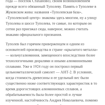
года — поселок Стаханово), своим возникновением
прежде всего обязанный Туполеву. Память о Туполеве в
Жуковском жива: названия «Туполевская база»,
«Туполевский центр» знакомы здесь многим, ну а улицу
Туполева и шоссе Туполева, те самые, по которым он
сотни раз приезжал сюда, наверное, можно считать
знаками официального признания.
Туполев был горячим приверженцем и одним из
основателей производства в стране «крылатого металла»
— кольчугалюминия, замещенного впоследствии более
технологичными дюралями и иными алюминиевыми
сплавами. Уже в 1924 году он построил первый
цельнометаллический самолет — АНТ-2. В условиях,
когда стоимость древесины и ее удельный вес были
существенно ниже соответствующих характеристик в то
время дорогостоящих алюминиевых сплавов, а
обрабатываемость была более простой и лучше
изученной, настойчивость Андрея Николаевича, помимо