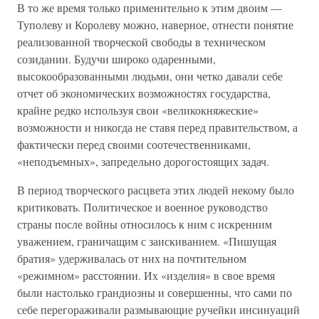
В то же время только применительно к этим двоим —
Туполеву и Королеву можно, наверное, отнести понятие
реализованной творческой свободы в техническом
созидании. Будучи широко одаренными,
высокообразованными людьми, они четко давали себе
отчет об экономических возможностях государства,
крайне редко используя свои «великокняжеские»
возможности и никогда не ставя перед правительством, а
фактически перед своими соотечественниками,
«неподъемных», запредельно дорогостоящих задач.
В период творческого расцвета этих людей некому было
критиковать. Политическое и военное руководство
страны после войны относилось к ним с искренним
уважением, граничащим с заискиванием. «Пишущая
братия» удерживалась от них на почтительном
«режимном» расстоянии. Их «изделия» в свое время
были настолько грандиозны и совершенны, что сами по
себе перегораживали размывающие ручейки инсинуаций