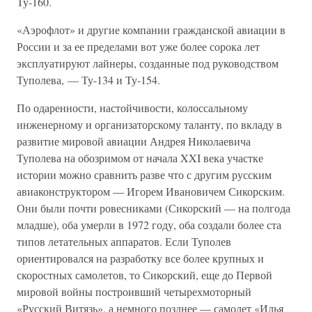
Ту-160.
«Аэрофлот» и другие компании гражданской авиации в
России и за ее пределами вот уже более сорока лет
эксплуатируют лайнеры, созданные под руководством
Туполева, — Ту-134 и Ту-154.
По одаренности, настойчивости, колоссальному
инженерному и организаторскому таланту, по вкладу в
развитие мировой авиации Андрея Николаевича
Туполева на обозримом от начала XXI века участке
истории можно сравнить разве что с другим русским
авиаконструктором — Игорем Ивановичем Сикорским.
Они были почти ровесниками (Сикорский — на полгода
младше), оба умерли в 1972 году, оба создали более ста
типов летательных аппаратов. Если Туполев
ориентировался на разработку все более крупных и
скоростных самолетов, то Сикорский, еще до Первой
мировой войны построивший четырехмоторный
«Русский Витязь», а немного позднее — самолет «Илья