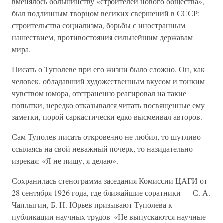
вменялось большинству «строителей нового общества»,
был подлинным творцом великих свершений в СССР:
строительства социализма, борьбы с иностранным
нашествием, противостояния сильнейшим державам
мира.
Писать о Туполеве при его жизни было сложно. Он, как
человек, обладавший художественным вкусом и тонким
чувством юмора, отстраненно реагировал на такие
попытки, нередко отказывался читать посвященные ему
заметки, порой саркастически едко высмеивал авторов.
Сам Туполев писать откровенно не любил, то шутливо
ссылаясь на свой неважный почерк, то назидательно
изрекая: «Я не пишу, я делаю».
Сохранилась стенограмма заседания Комиссии ЦАГИ от
28 сентября 1926 года, где ближайшие соратники — С. А.
Чаплыгин, Б. Н. Юрьев призывают Туполева к
публикации научных трудов. «Не выпускаются научные