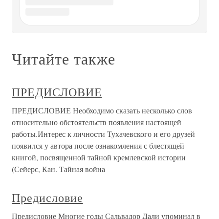
Предисловие Сразу после смерти Марселя Пруста,
бывшего уже тогда, в 1922 году, знаменитостью, возник
настоящий ажиотаж вокруг свидетельств и
воспоминаний той, кого он называл не иначе как
«дорогая моя Селеста». Многие знали, что только она,
единственная прожившая рядом с
Предисловие
Предисловие В настоящем очерке мы предполагаем
ознакомить читателей с жизнью и научной деятельностью
Ковалевской. Во избежание недоразумения считаем
нелишним сказать, что очерк этот предназначается для
людей хотя и не обладающих никакими познаниями по
высшей
ПРЕДИСЛОВИЕ