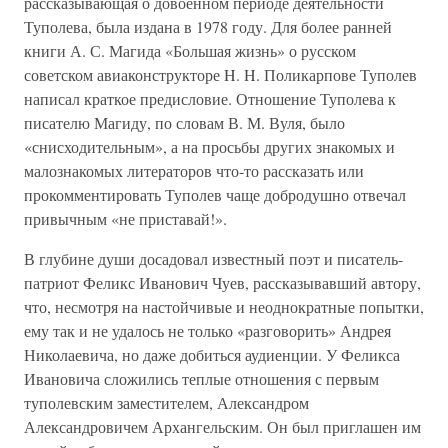
рассказывающая о довоенном периоде деятельности
Туполева, была издана в 1978 году. Для более ранней
книги А. С. Магида «Большая жизнь» о русском
советском авиаконструкторе H. H. Поликарпове Туполев
написал краткое предисловие. Отношение Туполева к
писателю Магиду, по словам В. М. Вуля, было
«снисходительным», а на просьбы других знакомых и
малознакомых литераторов что-то рассказать или
прокомментировать Туполев чаще добродушно отвечал
привычным «не приставай!».
В глубине души досадовал известный поэт и писатель-
патриот Феликс Иванович Чуев, рассказывавший автору,
что, несмотря на настойчивые и неоднократные попытки,
ему так и не удалось не только «разговорить» Андрея
Николаевича, но даже добиться аудиенции. У Феликса
Ивановича сложились теплые отношения с первым
туполевским заместителем, Александром
Александровичем Архангельским. Он был приглашен им