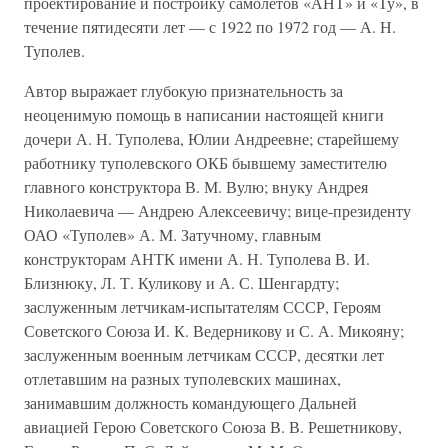
проектирование и постройку самолетов «АНТ» и «Ту», в
течение пятидесяти лет — с 1922 по 1972 год — А. Н.
Туполев.
Автор выражает глубокую признательность за
неоценимую помощь в написании настоящей книги
дочери А. Н. Туполева, Юлии Андреевне; старейшему
работнику туполевского ОКБ бывшему заместителю
главного конструктора В. М. Вулю; внуку Андрея
Николаевича — Андрею Алексеевичу; вице-президенту
ОАО «Туполев» А. М. Затучному, главным
конструкторам АНТК имени А. Н. Туполева В. И.
Близнюку, Л. Т. Куликову и А. С. Шенгардту;
заслуженным летчикам-испытателям СССР, Героям
Советского Союза И. К. Ведерникову и С. А. Микояну;
заслуженным военным летчикам СССР, десятки лет
отлетавшим на разных туполевских машинах,
занимавшим должность командующего Дальней
авиацией Герою Советского Союза В. В. Решетникову,