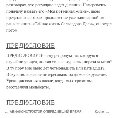
ПРЕДИСЛОВИЕ Герой этой книги не просто
выдающийся полярник — он единственный побывал на
обоих полюсах Земли и совершил кругосветное плавание
в водах Ледовитого океана. Амундсен повторил
достижение Норденшельда и Вилькицкого, пройдя
Северным морским путем вдоль
ПРЕДИСЛОВИЕ
ПРЕДИСЛОВИЕ Сие собрание бесед и разговоров с Гёте
возникло уже в силу моей врожденной потребности
запечатлевать на бумаге наиболее важное и ценное из
того, что мне довелось пережить, и, таким образом,
закреплять это в памяти.К тому же я всегда жаждал
поучения, как в
ПРЕДИСЛОВИЕ
←
→
АВИАКОНСТРУКТОР, ОПЕРЕДИВШИЙ ВРЕМЯ
Корни
ПРЕДИСЛОВИЕ Наконец-то лежит передо мною