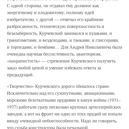
С одной стороны, он отдавал ему должное как
энергичному и плодовитому, полному идей
изобретателю, с другой — отмечал его крайнюю
разбросанность, техническую поверхностность и
безалаберность. Курчевский занимался и пушками, и
гранатометами, и вездеходами, и танками, и глиссерами,
и торпедами, и бомбами… Для Андрея Николаевича была
очевидна научная бессистемность, авантюризм,
«нахрапистость» — стремление Курчевского получить
заказ любой ценой и умение избежать ответа за
предыдущий.
«Творчество» Курчевского дорого обошлось стране.
Исключительно над его сухопутными, авиационными,
морскими безоткатными орудиями в канун войны (1931–
1937) работали сразу несколько крупных артиллерийских
заводов, а вот на фронт ни одно из этих орудий не попало
ввиду очевидной небоеспособности. Надо ли говорить,
что судьба конструктора была печальной.