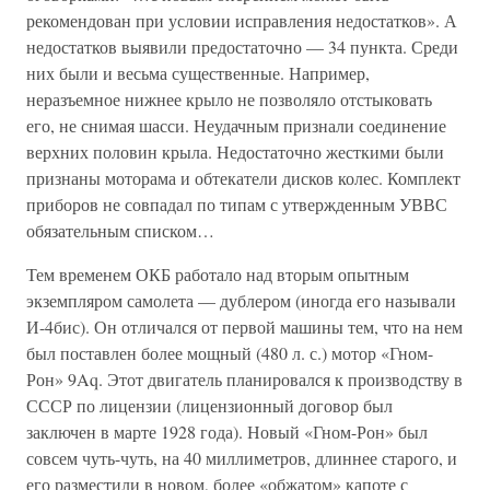
рекомендован при условии исправления недостатков». А
недостатков выявили предостаточно — 34 пункта. Среди
них были и весьма существенные. Например,
неразъемное нижнее крыло не позволяло отстыковать
его, не снимая шасси. Неудачным признали соединение
верхних половин крыла. Недостаточно жесткими были
признаны моторама и обтекатели дисков колес. Комплект
приборов не совпадал по типам с утвержденным УВВС
обязательным списком…
Тем временем ОКБ работало над вторым опытным
экземпляром самолета — дублером (иногда его называли
И-4бис). Он отличался от первой машины тем, что на нем
был поставлен более мощный (480 л. с.) мотор «Гном-
Рон» 9Aq. Этот двигатель планировался к производству в
СССР по лицензии (лицензионный договор был
заключен в марте 1928 года). Новый «Гном-Рон» был
совсем чуть-чуть, на 40 миллиметров, длиннее старого, и
его разместили в новом, более «обжатом» капоте с