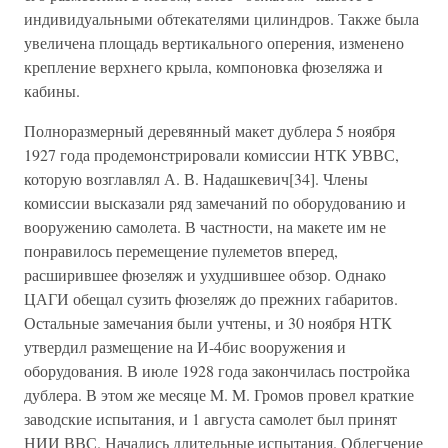
индивидуальными обтекателями цилиндров. Также была
увеличена площадь вертикального оперения, изменено
крепление верхнего крыла, компоновка фюзеляжа и
кабины.
Полноразмерный деревянный макет дублера 5 ноября
1927 года продемонстрировали комиссии НТК УВВС,
которую возглавлял А. В. Надашкевич[34]. Члены
комиссии высказали ряд замечаний по оборудованию и
вооружению самолета. В частности, на макете им не
понравилось перемещение пулеметов вперед,
расширившее фюзеляж и ухудшившее обзор. Однако
ЦАГИ обещал сузить фюзеляж до прежних габаритов.
Остальные замечания были учтены, и 30 ноября НТК
утвердил размещение на И-4бис вооружения и
оборудования. В июле 1928 года закончилась постройка
дублера. В этом же месяце M. M. Громов провел краткие
заводские испытания, и 1 августа самолет был принят
НИИ ВВС. Начались длительные испытания. Облегчение