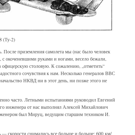
 (Ту-2)
. После приземления самолета мы (нас было человек
е, с окоченевшими руками и ногами, весело бежали,
 в офицерскую столовую. К сожалению, „отметить“
 радостного сочувствия к нам. Несколько генералов ВВС
ачальство НКВД ни в этот день, ни позже этого не
венно часто. Летными испытаниями руководил Евгений
его инженера от нас выполнял Алексей Михайлович
енером был Мируц, ведущим старшим техником И.
 — скорости снимались все больше и больше: 600 км/