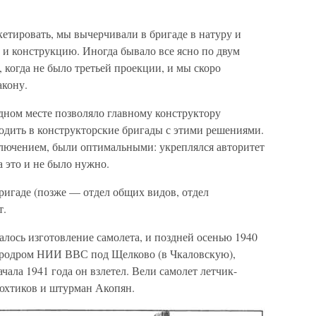
кетировать, мы вычерчивали в бригаде в натуру и
 и конструкцию. Иногда бывало все ясно по двум
 когда не было третьей проекции, и мы скоро
акону.
дном месте позволяло главному конструктору
одить в конструкторские бригады с этими решениями.
ключением, были оптимальными: укреплялся авторитет
а это и не было нужно.
ригаде (позже — отдел общих видов, отдел
т.
алось изготовление самолета, и поздней осенью 1940
 аэродром НИИ ВВС под Щелково (в Чкаловскую),
чала 1941 года он взлетел. Вели самолет летчик-
юхтиков и штурман Акопян.