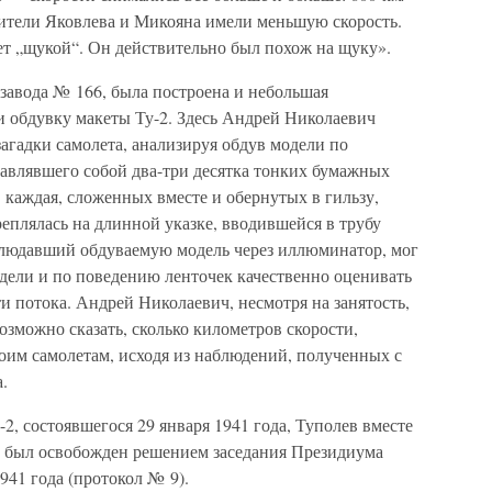
ребители Яковлева и Микояна имели меньшую скорость.
ет „щукой“. Он действительно был похож на щуку».
завода № 166, была построена и небольшая
и обдувку макеты Ту-2. Здесь Андрей Николаевич
агадки самолета, анализируя обдув модели по
авлявшего собой два-три десятка тонких бумажных
 каждая, сложенных вместе и обернутых в гильзу,
реплялась на длинной указке, вводившейся в трубу
блюдавший обдуваемую модель через иллюминатор, мог
дели и по поведению ленточек качественно оценивать
и потока. Андрей Николаевич, несмотря на занятость,
возможно сказать, сколько километров скорости,
оим самолетам, исходя из наблюдений, полученных с
.
-2, состоявшегося 29 января 1941 года, Туполев вместе
 был освобожден решением заседания Президиума
41 года (протокол № 9).