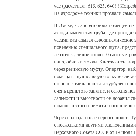
час (расчетная), 615, 625, 640!!! Ист
На аэродроме техники прозвали самол
В Омске, в лабораторных помещениях 
аэродинамическая труба, где проходил
часами разгадывал аэродинамические з
поведению специального щупа, предст
ленточек длиной около 10 сантиметров
наподобие кисточки. Кисточка эта зак
через резиновую муфту. Оператор, на
помещать щуп в любую точку возле мо
степень ламинарности и турбулентност
очень ценил это занятие, и сегодня не
дальности и высотности он добавил св
помощью этого примитивного прибора
Через полгода после первого полета Ту
с несколькими другими заключенными
Верховного Совета СССР от 19 июля 19