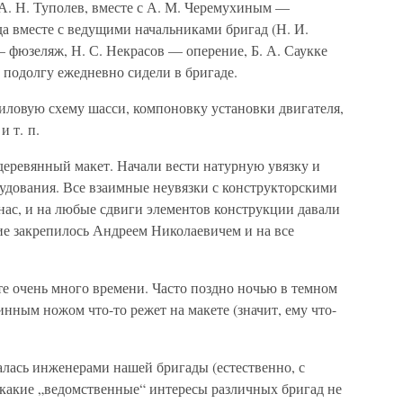
А. Н. Туполев, вместе с А. М. Черемухиным —
да вместе с ведущими начальниками бригад (Н. И.
 фюзеляж, Н. С. Некрасов — оперение, Б. А. Саукке
 подолгу ежедневно сидели в бригаде.
ловую схему шасси, компоновку установки двигателя,
и т. п.
деревянный макет. Начали вести натурную увязку и
удования. Все взаимные неувязки с конструкторскими
 нас, и на любые сдвиги элементов конструкции давали
ие закрепилось Андреем Николаевичем и на все
е очень много времени. Часто поздно ночью в темном
инным ножом что-то режет на макете (значит, ему что-
алась инженерами нашей бригады (естественно, с
какие „ведомственные“ интересы различных бригад не