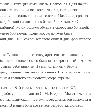
снил: „Ситуация изменилась. Врагом № 1 для нашей
ойне с ней, а она вот-вот начнется, нет особой
орогих и сложных в производстве. Наоборот, срочно
ля действий на линии и в ближайших тылах. Он не
кабиной, но он должен обладать скоростью большей,
 менее 600 км/час. Конечно, он должен быть
али для „ПБ“, сохраняет свою силу и для „фронтового
ния Туполев остается государственным человеком,
ычного человеческого быта он, потрясенный началом
ставит себе задание. На имя Сталина и Берии
предложение Туполева отклонено. Но через некоторое
нением главного авиаконструктора страны.
 начале 1940 года мы узнаем, что проект „ФБ“
 работу, — вспоминал С. М. Егер. — Мы отвечали за
та; мы выпускали чертежи всех элементов самолета и
ехом. В нашей бригаде велась разработка силовой