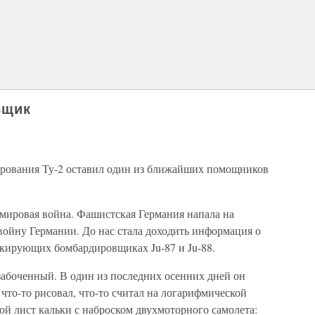
вщик
ирования Ту-2 оставил один из ближайших помощников
я мировая война. Фашистская Германия напала на
ойну Германии. До нас стала доходить информация о
икирующих бомбардировщиках Ju-87 и Ju-88.
абоченный. В один из последних осенних дней он
 что-то рисовал, что-то считал на логарифмической
й лист кальки с наброском двухмоторного самолета: