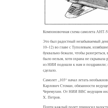
Компоновочная схема самолета АНТ-58
Это был радостный незабываемый день
10–12) во главе с Туполевым, иззябши
буквально бежали, чтобы разогреться,
было нельзя, хотя охрана не скрывала
из НИИ подошли к нам и поздравили; н
сделало.
Самолет „103“ начал летать необыкно
Карлович Стоман, обязанности ведущ
Черемухин. От НИИ ВВС ведущим инж
X. Петров.
Почти каждый полет приносил радость