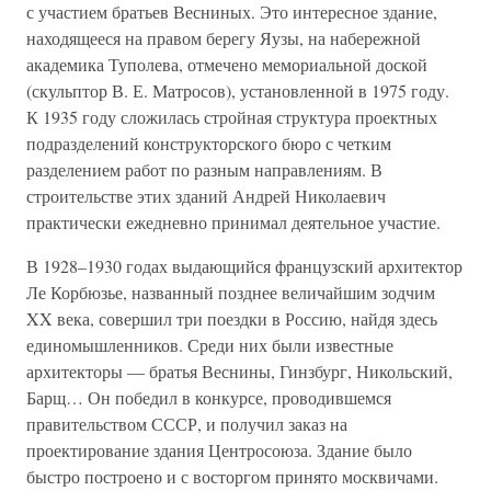
с участием братьев Весниных. Это интересное здание,
находящееся на правом берегу Яузы, на набережной
академика Туполева, отмечено мемориальной доской
(скульптор В. Е. Матросов), установленной в 1975 году.
К 1935 году сложилась стройная структура проектных
подразделений конструкторского бюро с четким
разделением работ по разным направлениям. В
строительстве этих зданий Андрей Николаевич
практически ежедневно принимал деятельное участие.
В 1928–1930 годах выдающийся французский архитектор
Ле Корбюзье, названный позднее величайшим зодчим
XX века, совершил три поездки в Россию, найдя здесь
единомышленников. Среди них были известные
архитекторы — братья Веснины, Гинзбург, Никольский,
Барщ… Он победил в конкурсе, проводившемся
правительством СССР, и получил заказ на
проектирование здания Центросоюза. Здание было
быстро построено и с восторгом принято москвичами.