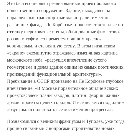
Это был его первый реализованный проект большого
общественного сооружения. Здание, выходящее на
параллельные транспортные магистрали, имеет два
различных фасада. Ле Корбюзье тонко сочетал теплые по
оттенку шероховатые стены, облицованные фиолетово-
розовым туфом, со временем ставшим красно-
коричневым, и стеклянную стену. В этом гигантском
«экране» ежеминутно отражалась изменчивая картина
московского неба, «разрушая впечатление сухого
геометризма и делая здание одним из самых поэтических
произведений функциональной архитектуры».
Пребывание в СССР произвело на Ле Корбюзье глубокое
впечатление: «В Москве поразительное обилие всяких
проектов: здесь планы заводов, плотин, фабрик, жилых
домов, проекты целых городов. И все делается под одним
лозунгом: использовать все достижения прогресса».
Познакомился с великим французом и Туполев, уже тогда
прочно связанный с вопросами строительства новых