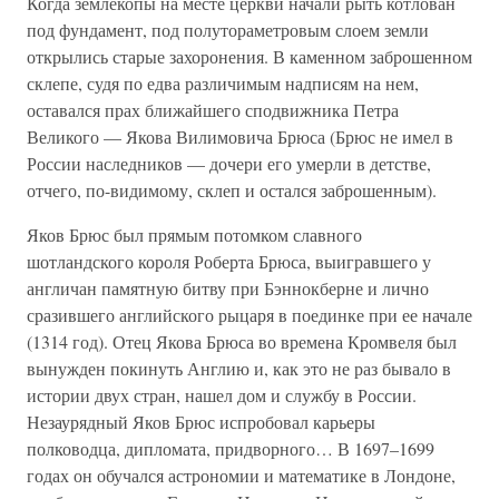
Когда землекопы на месте церкви начали рыть котлован
под фундамент, под полутораметровым слоем земли
открылись старые захоронения. В каменном заброшенном
склепе, судя по едва различимым надписям на нем,
оставался прах ближайшего сподвижника Петра
Великого — Якова Вилимовича Брюса (Брюс не имел в
России наследников — дочери его умерли в детстве,
отчего, по-видимому, склеп и остался заброшенным).
Яков Брюс был прямым потомком славного
шотландского короля Роберта Брюса, выигравшего у
англичан памятную битву при Бэннокберне и лично
сразившего английского рыцаря в поединке при ее начале
(1314 год). Отец Якова Брюса во времена Кромвеля был
вынужден покинуть Англию и, как это не раз бывало в
истории двух стран, нашел дом и службу в России.
Незаурядный Яков Брюс испробовал карьеры
полководца, дипломата, придворного… В 1697–1699
годах он обучался астрономии и математике в Лондоне,