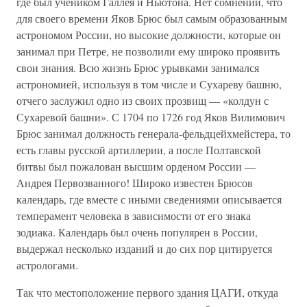
где был учеником Галлея и Ньютона. Нет сомнений, что
для своего времени Яков Брюс был самым образованным
астрономом России, но высокие должности, которые он
занимал при Петре, не позволили ему широко проявить
свои знания. Всю жизнь Брюс урывками занимался
астрономией, используя в том числе и Сухареву башню,
отчего заслужил одно из своих прозвищ — «колдун с
Сухаревой башни». С 1704 по 1726 год Яков Вилимович
Брюс занимал должность генерала-фельдцейхмейстера, то
есть главы русской артиллерии, а после Полтавской
битвы был пожалован высшим орденом России —
Андрея Первозванного! Широко известен Брюсов
календарь, где вместе с иными сведениями описывается
темперамент человека в зависимости от его знака
зодиака. Календарь был очень популярен в России,
выдержал несколько изданий и до сих пор цитируется
астрологами.
Так что местоположение первого здания ЦАГИ, откуда