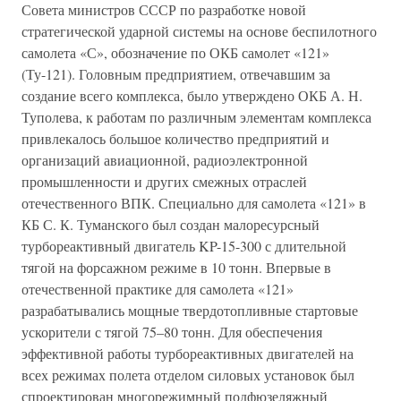
Совета министров СССР по разработке новой
стратегической ударной системы на основе беспилотного
самолета «С», обозначение по ОКБ самолет «121»
(Ту-121). Головным предприятием, отвечавшим за
создание всего комплекса, было утверждено ОКБ А. Н.
Туполева, к работам по различным элементам комплекса
привлекалось большое количество предприятий и
организаций авиационной, радиоэлектронной
промышленности и других смежных отраслей
отечественного ВПК. Специально для самолета «121» в
КБ С. К. Туманского был создан малоресурсный
турбореактивный двигатель KP-15-300 с длительной
тягой на форсажном режиме в 10 тонн. Впервые в
отечественной практике для самолета «121»
разрабатывались мощные твердотопливные стартовые
ускорители с тягой 75–80 тонн. Для обеспечения
эффективной работы турбореактивных двигателей на
всех режимах полета отделом силовых установок был
спроектирован многорежимный подфюзеляжный