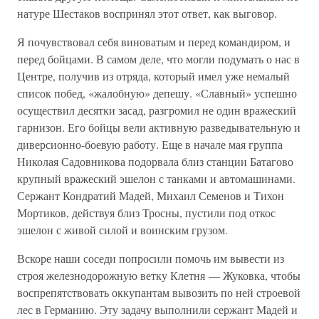
натуре Шестаков воспринял этот ответ, как выговор.
Я почувствовал себя виноватым и перед командиром, и
перед бойцами. В самом деле, что могли подумать о нас в
Центре, получив из отряда, который имел уже немалый
список побед, «жалобную» депешу. «Славный» успешно
осуществил десятки засад, разгромил не один вражеский
гарнизон. Его бойцы вели активную разведывательную и
диверсионно-боевую работу. Еще в начале мая группа
Николая Садовникова подорвала близ станции Батагово
крупный вражеский эшелон с танками и автомашинами.
Сержант Кондратий Мадей, Михаил Семенов и Тихон
Мортиков, действуя близ Тросны, пустили под откос
эшелон с живой силой и воинским грузом.
Вскоре наши соседи попросили помочь им вывести из
строя железнодорожную ветку Клетня — Жуковка, чтобы
воспрепятствовать оккупантам вывозить по ней строевой
лес в Германию. Эту задачу выполнили сержант Мадей и