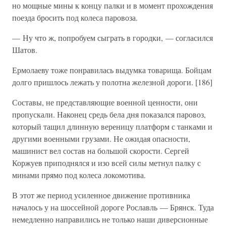
но мощные мины к концу палки и в момент прохождения
поезда бросить под колеса паровоза.
— Ну что ж, попробуем сыграть в городки, — согласился
Шатов.
Ермолаеву тоже понравилась выдумка товарища. Бойцам
долго пришлось лежать у полотна железной дороги. [186]
Составы, не представляющие военной ценности, они
пропускали. Наконец средь бела дня показался паровоз,
который тащил длинную вереницу платформ с танками и
другими военными грузами. Не ожидая опасности,
машинист вел состав на большой скорости. Сергей
Коржуев приподнялся и изо всей силы метнул палку с
минами прямо под колеса локомотива.
В этот же период усиленное движение противника
началось у на шоссейной дороге Рославль — Брянск. Туда
немедленно направились не только наши диверсионные