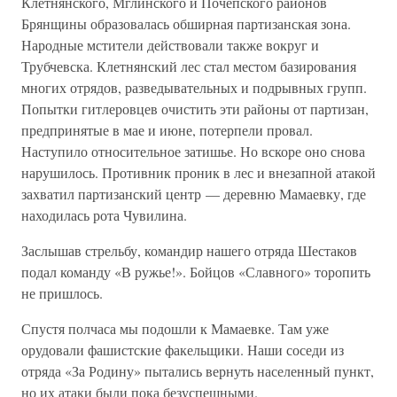
Клетнянского, Мглинского и Почепского районов
Брянщины образовалась обширная партизанская зона.
Народные мстители действовали также вокруг и
Трубчевска. Клетнянский лес стал местом базирования
многих отрядов, разведывательных и подрывных групп.
Попытки гитлеровцев очистить эти районы от партизан,
предпринятые в мае и июне, потерпели провал.
Наступило относительное затишье. Но вскоре оно снова
нарушилось. Противник проник в лес и внезапной атакой
захватил партизанский центр — деревню Мамаевку, где
находилась рота Чувилина.
Заслышав стрельбу, командир нашего отряда Шестаков
подал команду «В ружье!». Бойцов «Славного» торопить
не пришлось.
Спустя полчаса мы подошли к Мамаевке. Там уже
орудовали фашистские факельщики. Наши соседи из
отряда «За Родину» пытались вернуть населенный пункт,
но их атаки были пока безуспешными.