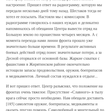
настроение. Пришел ответ на радиограмму, которую мы
передали несколько дней тому назад. Шестаков тогда не
хотел ее посылать. Настояли мы с комиссаром. В
радиограмме говорилось о наших нуждах и деликатно
напоминалось об обещании Центра вывести отряд на
Большую землю по прошествии четырех месяцев. А с
момента перехода нами линии фронта прошло уже
значительно больше времени. В результате активных
боевых действий отряд понес значительные потери, а за
Десной оторвался от основной базы. Жаркие схватки с
фашистами в Жирятинском районе окончательно
истощили запасы продовольствия, оружия, боеприпасов
и медикаментов. Личный состав нуждался в отдыхе...
И вот пришел ответ. Центр разъяснял, что положение на
фронтах очень тяжелое. Присутствие «Славного» в тылу
врага сейчас просто необходимо. Нам обещали доставить
[185] самолетом оружие, боеприпасы, медикаменты и
оказать другую помощь. Самолюбивый и мнительный по