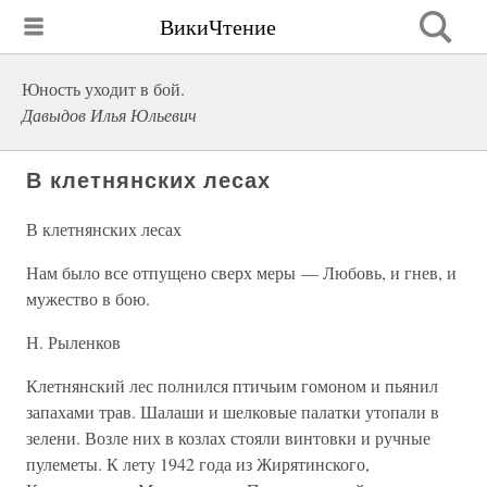
ВикиЧтение
Юность уходит в бой.
Давыдов Илья Юльевич
В клетнянских лесах
В клетнянских лесах
Нам было все отпущено сверх меры — Любовь, и гнев, и
мужество в бою.
Н. Рыленков
Клетнянский лес полнился птичьим гомоном и пьянил
запахами трав. Шалаши и шелковые палатки утопали в
зелени. Возле них в козлах стояли винтовки и ручные
пулеметы. К лету 1942 года из Жирятинского,