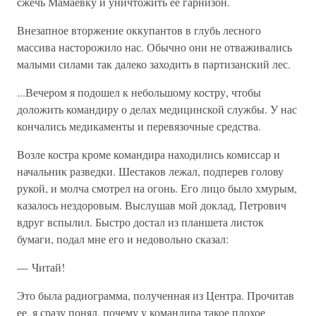
сжечь Мамаевку и уничтожить ее гарнизон.
Внезапное вторжение оккупантов в глубь лесного
массива насторожило нас. Обычно они не отваживались
малыми силами так далеко заходить в партизанский лес.
...Вечером я подошел к небольшому костру, чтобы
доложить командиру о делах медицинской службы. У нас
кончались медикаменты и перевязочные средства.
Возле костра кроме командира находились комиссар и
начальник разведки. Шестаков лежал, подперев голову
рукой, и молча смотрел на огонь. Его лицо было хмурым,
казалось нездоровым. Выслушав мой доклад, Петрович
вдруг вспылил. Быстро достал из планшета листок
бумаги, подал мне его и недовольно сказал:
— Читай!
Это была радиограмма, полученная из Центра. Прочитав
ее, я сразу понял, почему у командира такое плохое