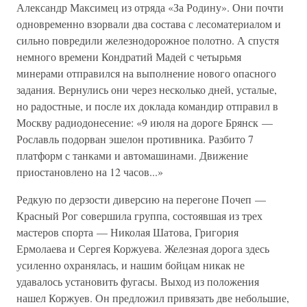
Александр Максимец из отряда «За Родину». Они почти
одновременно взорвали два состава с лесоматериалом и
сильно повредили железнодорожное полотно. А спустя
немного времени Кондратий Мадей с четырьмя
минерами отправился на выполнение нового опасного
задания. Вернулись они через несколько дней, усталые,
но радостные, и после их доклада командир отправил в
Москву радиодонесение: «9 июля на дороге Брянск —
Рославль подорван эшелон противника. Разбито 7
платформ с танками и автомашинами. Движение
приостановлено на 12 часов...»
Редкую по дерзости диверсию на перегоне Почеп —
Красный Рог совершила группа, состоявшая из трех
мастеров спорта — Николая Шатова, Григория
Ермолаева и Сергея Коржуева. Железная дорога здесь
усиленно охранялась, и нашим бойцам никак не
удавалось установить фугасы. Выход из положения
нашел Коржуев. Он предложил привязать две небольшие,