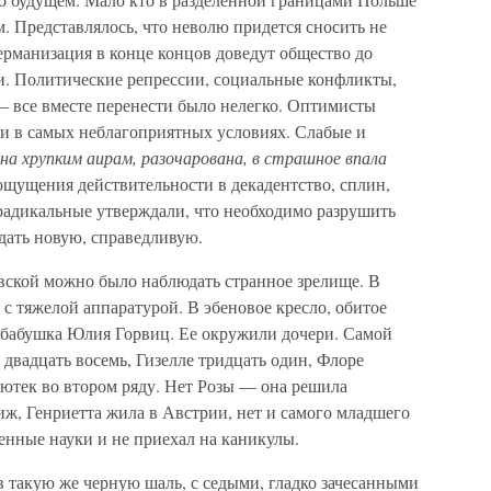
. Представлялось, что неволю придется сносить не
ерманизация в конце концов доведут общество до
. Политические репрессии, социальные конфликты,
 все вместе перенести было нелегко. Оптимисты
 и в самых неблагоприятных условиях. Слабые и
на хрупким аирам, разочарована, в страшное впала
ощущения действительности в декадентство, сплин,
 радикальные утверждали, что необходимо разрушить
дать новую, справедливую.
евской можно было наблюдать странное зрелище. В
с тяжелой аппаратурой. В эбеновое кресло, обитое
абабушка Юлия Горвиц. Ее окружили дочери. Самой
двадцать восемь, Гизелле тридцать один, Флоре
ютек во втором ряду. Нет Розы — она решила
иж, Генриетта жила в Австрии, нет и самого младшего
енные науки и не приехал на каникулы.
 такую же черную шаль, с седыми, гладко зачесанными