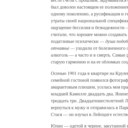
был доволен настоящим ее положением
одному поколению, а русификация и г
утраты своей национальной специфики
ощущение бессилия и безнадежности —
считали, что хорошее можно создавать
податливые психически —
душа подоб
отчаянье —
уходили от болезненного 
алкоголь — а часто и в смерть. Самые
старую гармонию и на ее обломках соз
Осенью 1901 года в квартире на Крул
семейной гостиной появился фотограф 
амарантовым плюшем, уселась моя пр
младшей Камилле двадцать два, Янине 
тридцать три. Двадцатишестилетний Л
вернуться к мужу и отправилась в Пар
Стася — он изучал в Лейпциге естеств
Юлии — одетой в черное, закутанной в