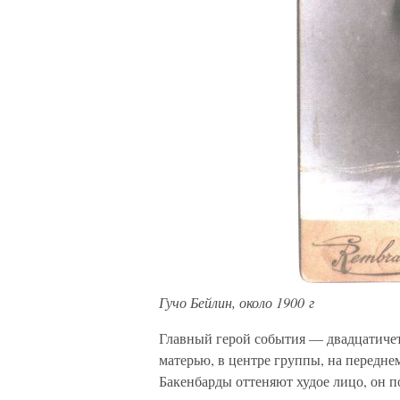
Гучо Бейлин, около 1900 г
Главный герой события — двадцатичет
матерью, в центре группы, на передне
Бакенбарды оттеняют худое лицо, он п