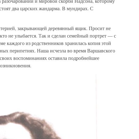
а разочарований и мировой скорби Надсона, которому
 стоят два царских жандарма. В мундирах. С
атерией, закрывающей деревянный ящик. Просит не
икто не улыбается. Так и сделан семейный портрет — с
ме каждого из родственников хранилась копия этой
нных перипетиях. Наша исчезла во время Варшавского
в своих воспоминаниях оставила подробнейшее
возникновения.