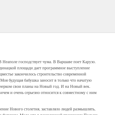
В Неаполе господствует чума. В Варшаве поет Карузо.
рдинацкой площади дает программное выступление
дместье закончилось строительство современной
Моя будущая бабушка заносит в только что начатую
черком свои планы на Новый год. И на Новый век.
ичем и очень серьезно относится к совместному с ним
ение Нового столетия, заставляло людей размышлять,
 о будущем. Мало кто в разделенной границами Польше