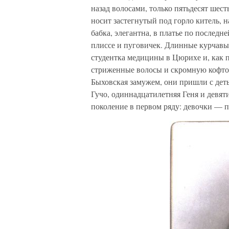
назад волосами, только пятьдесят шес
носит застегнутый под горло китель, 
бабка, элегантна, в платье по послед
плиссе и пуговичек. Длинные курчавы
студентка медицины в Цюрихе и, как 
стриженные волосы и скромную кофточ
Быховская замужем, они пришли с дет
Гучо, одиннадцатилетняя Геня и девят
поколение в первом ряду: девочки — п