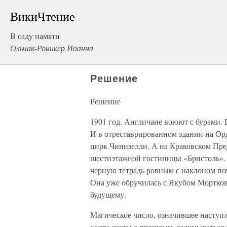
ВикиЧтение
В саду памяти
Ольчак-Роникер Иоанна
Решение
Решение
1901 год. Англичане воюют с бурами. 
И в отреставрированном здании на О
цирк Чинизелли. А на Краковском Пре
шестиэтажной гостиницы «Бристоль». 
черную тетрадь ровным с наклоном по
Она уже обручилась с Якубом Мортков
будущему.
Магическое число, означившее наступл
вести счеты с прошлым, задумываться