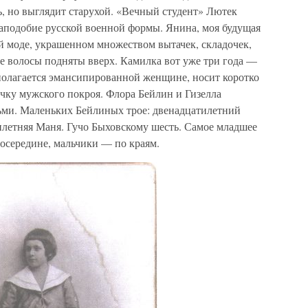
ть, но выглядит старухой. «Вечный студент» Лютек
наподобие русской военной формы. Янина, моя будущая
ней моде, украшенном множеством вытачек, складочек,
е волосы подняты вверх. Камилка вот уже три года —
полагается эмансипированной женщине, носит коротко
ку мужского покроя. Флора Бейлин и Гизелла
ьми. Маленьких Бейлиных трое: двенадцатилетний
илетняя Маня. Гучо Быховскому шесть. Самое младшее
осередине, мальчики — по краям.