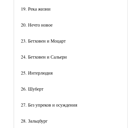
19. Река жизни
20. Нечто новое
23. Бетховен и Моцарт
24. Бетховен и Сальери
25. Интерлюдия
26. Шуберт
27. Без упреков и осуждения
28. Зальцбург