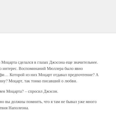
 Моцарта сделался в глазах Джэсона еще значительнее.
его интерес. Воспоминаний Мюллера было явно
офи… Которой из них Моцарт отдавал предпочтение? А
ну? Моцарт, так тонко писавший о любви.
мен Моцарта? – спросил Джэсон.
 но вы должны помнить, что я там не бывал уже много
твия Наполеона.