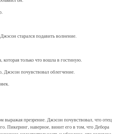
р.
– Джэсон старался подавить волнение.
, которая только что вошла в гостиную.
но, Джэсон почувствовал облегчение.
овек.
м выражая презрение. Джэсон почувствовал, что отец
о. Пикеринг, наверное, винит его в том, что Дебора
 женскую самостоятельность и убеждена, что человека