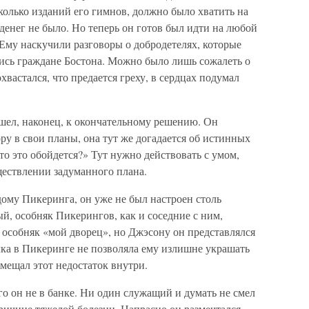
сколько изданий его гимнов, должно было хватить на
 денег не было. Но теперь он готов был идти на любой
 Ему наскучили разговоры о добродетелях, которые
ись граждане Бостона. Можно было лишь сожалеть о
охвастался, что предается греху, в сердцах подумал
шел, наконец, к окончательному решению. Он
ру в свои планы, она тут же догадается об истинных
что это обойдется?» Тут нужно действовать с умом,
ществлении задуманного плана.
дому Пикеринга, он уже не был настроен столь
й, особняк Пикерингов, как и соседние с ним,
 особняк «мой дворец», но Джэсону он представлялся
лка в Пикеринге не позволяла ему излишне украшать
змещал этот недостаток внутри.
го он не в банке. Ни один служащий и думать не смел
причине тяжелой болезни. Напрасно он размечтался,