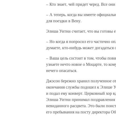
– Кто знает, чей придет черед. Все он
– А теперь, когда вы имеете официальн
для поездки в Вену.
Элиша Уитни считает, что вы готовы ех
– Но когда я попросил его частично о
думаете, кто-нибудь может догадаться
– Ваша цель состоит в том, чтобы пови
узнаете нечто новое о Моцарте, то кому
нечего опасаться.
Джэсон бережно хранил полученное от
окончания службы подошел к Элише Уи
и подал ему конверт. Церковный хор 
Элиша Уитни принимал поздравления п
невиданного расцвета. Это были поис
его пребывания на посту директора Об