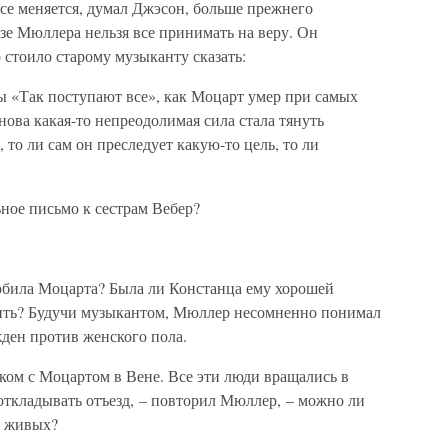
все меняется, думал Джэсон, больше прежнего
азе Мюллера нельзя все принимать на веру. Он
о стоило старому музыканту сказать:
ы «Так поступают все», как Моцарт умер при самых
нова какая-то непреодолимая сила стала тянуть
 то ли сам он преследует какую-то цель, то ли
ное письмо к сестрам Вебер?
любила Моцарта? Была ли Констанца ему хорошей
дить? Будучи музыкантом, Мюллер несомненно понимал
ден против женского пола.
аком с Моцартом в Вене. Все эти люди вращались в
 откладывать отъезд, – повторил Мюллер, – можно ли
в живых?