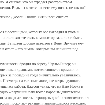
но. Я слыхал, что он страдает расстройством
оении. Ведь вы хотите нанести ему визит, не так ли?
роизнес Джэсон. Элиша Уитни весь сиял от
ься с бостонцами, которых бог наградил и умом и
ни стало хотите стать композитором, я, так и быть,
ощь. Бетховен хорошо известен в Вене. Вручите ему
с в ответ – это гимны, которые вы напишете под
думчивости бродил по берегу Чарльз-Ривер; он
конечными крышами, потемневшие от времени, и
торых за последние годы значительно увеличилось.
т. Несмотря на сильные холодные ветры, дувшие с
ращалась работа; Джэсон узнал, что из Нью-Йорка в
удно – парусный пакетбот с паровым двигателем,
н за двадцать шесть – тридцать дней, в зависимости от
ссом, поскольку раньше плавание длилось несколько