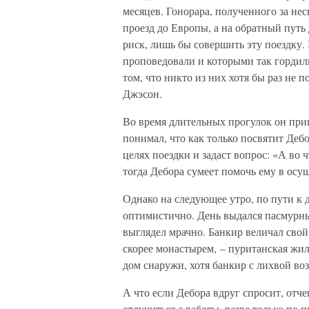
месяцев. Гонорара, полученного за не
проезд до Европы, а на обратный путь
риск, лишь бы совершить эту поездку.
проповедовали и которыми так гордил
том, что никто из них хотя бы раз не п
Джэсон.
Во время длительных прогулок он при
понимал, что как только посвятит Дебо
целях поездки и задаст вопрос: «А во 
тогда Дебора сумеет помочь ему в осу
Однако на следующее утро, по пути к 
оптимистично. День выдался пасмурны
выглядел мрачно. Банкир величал свой
скорее монастырем, – пуританская жи
дом снаружи, хотя банкир с лихвой во
А что если Дебора вдруг спросит, отче
отлучиться с работы, разве только по 