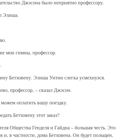
ательство Джэсона было неприятно профессору.
л Элиша.
лю.
ие мои гимны, профессор.
.
одину Бетховену. Элиша Уитни слегка усмехнулся.
ево, профессор, – сказал Джэсон.
 можем оплатить вашу поездку.
едать Бетховену этот заказ?
теля Общества Генделя и Гайдна – большая честь. Это
 и, в частности, дома Бетховена. Он будет польщен,