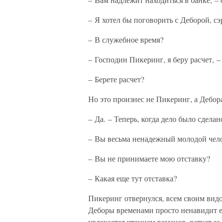
– Я хотел бы поговорить с Деборой, сэ
– В служебное время?
– Господин Пикеринг, я беру расчет, 
– Берете расчет?
Но это произнес не Пикеринг, а Дебора
– Да. – Теперь, когда дело было сдела
– Вы весьма ненадежный молодой чел
– Вы не принимаете мою отставку?
– Какая еще тут отставка?
Пикеринг отвернулся, всем своим видо
Деборы временами просто ненавидит ег
увлекается чтением романов, ратует за