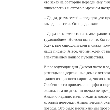
что заказ на ораторию передан ему лич
пищеварения и оттого в мрачном настр
– Да, да, разумеется! – подчеркнуто п
самодовольства. Он продолжал:
– Да разве может кто на земле сравнит
трудолюбием! Но если вы во что бы то 
буду к вам снисходителен и окажу пом
наше письмо. А все, что мы ждем от ва
впечатлением вашего путешествия.
В последующие дни Джэсон часто в за
разглядывал деревянные дома с остро
здания из красного кирпича, число ко
Особенно его привлекали верфи и пор
океана, там ни днем ни ночью не прек
Англию недавно начало ходить новое с
который пересекал Атлантический океа
погоды. Это было неслыханным прогре