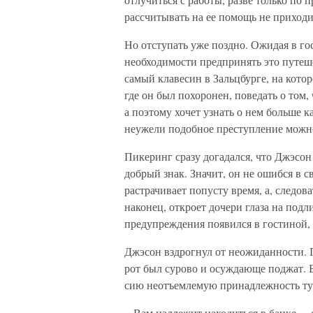
рассчитывать на ее помощь не приходи
Но отступать уже поздно. Ожидая в го
необходимости предпринять это путешес
самый клавесин в Зальцбурге, на кото
где он был похоронен, поведать о том,
а поэтому хочет узнать о нем больше к
неужели подобное преступление можно
Пикеринг сразу догадался, что Джэсон 
добрый знак. Значит, он не ошибся в 
растрачивает попусту время, а, следов
наконец, откроет дочери глаза на под
предупреждения появился в гостиной,
Джэсон вздрогнул от неожиданности. П
рот был сурово и осуждающе поджат. 
сию неотъемлемую принадлежность ту
– Вам надлежит находиться в банке, – 