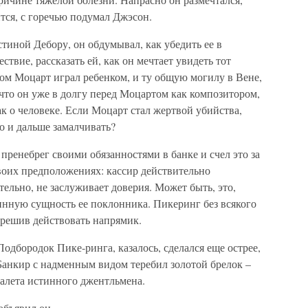
тся, с горечью подумал Джэсон.
стиной Дебору, он обдумывал, как убедить ее в
твие, рассказать ей, как он мечтает увидеть тот
ром Моцарт играл ребенком, и ту общую могилу в Вене,
 что он уже в долгу перед Моцартом как композитором,
ак о человеке. Если Моцарт стал жертвой убийства,
 и дальше замалчивать?
пренебрег своими обязанностями в банке и счел это за
своих предположениях: кассир действительно
ательно, не заслуживает доверия. Может быть, это,
линную сущность ее поклонника. Пикеринг без всякого
 решив действовать напрямик.
одбородок Пике-ринга, казалось, сделался еще острее,
Банкир с надменным видом теребил золотой брелок –
алета истинного джентльмена.
объявил он.