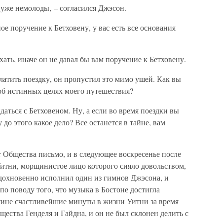
и уже немолоды, – согласился Джэсон.
ое поручение к Бетховену, у вас есть все основания
ать, иначе он не давал бы вам поручение к Бетховену.
платить поездку, он пропустил это мимо ушей. Как вы
 об истинных целях моего путешествия?
даться с Бетховеном. Ну, а если во время поездки вы
 до этого какое дело? Все останется в тайне, вам
 Общества письмо, и в следующее воскресенье после
тни, морщинистое лицо которого сияло довольством,
вдохновенно исполнил один из гимнов Джэсона, и
о поводу того, что музыка в Бостоне достигла
тине счастливейшие минуты в жизни Уитни за время
щества Генделя и Гайдна, и он не был склонен делить с