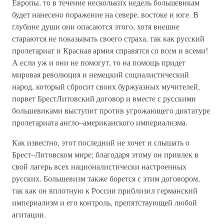
Европы, то в течение нескольких недель большевикам
будет нанесено поражение на севере, востоке и юге. В
глубине души они опасаются этого, хотя внешне
стараются не показывать своего страха, так как русский
пролетариат и Красная армия справятся со всем и всеми!
А если уж и они не помогут, то на помощь придет
мировая революция и немецкий социалистический
народ, который сбросит своих буржуазных мучителей,
порвет БрестЛитовский договор и вместе с русскими
большевиками выступит против угрожающего диктатуре
пролетариата англо–американского империализма.
Как известно, этот последний не хочет и слышать о
Брест–Литовском мире; благодаря этому он привлек в
свой лагерь всех националистически настроенных
русских. Большевизм также борется с этим договором,
так как он вплотную к России приблизил германский
империализм и его контроль, препятствующей любой
агитации.