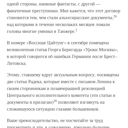
одной стороны, наивные фантасты, с другой —
фанатичные преступники. Мне кажется, что этот договор
26
становится тем, чем стали альхесирасские документы,
над которыми в течение нескольких месяцев ломали
2
головы многие умники в Танжере.
В номере «Воссише Цайтунг» в сентябре помещена
великолепная статья Георга Бернгарда «Уроки Москвы»,
в которой говорится об ошибках Германии
после
Брест–
Литовска.
Этому, ставшему вдруг актуальным вопросу, посвящены
две статьи Радека, которые вместе с письмом Ленина к
своим сторонникам и позавчерашней резолюцией
Центрального исполнительного комитета (эти статьи и
28
документы я прилагаю)
позволяют взглянуть на
сложившуюся ситуацию глазами большевиков.
Ваше превосходительство, не посчитайте за труд
просмотреть и эти, к сожалению, довольно большие