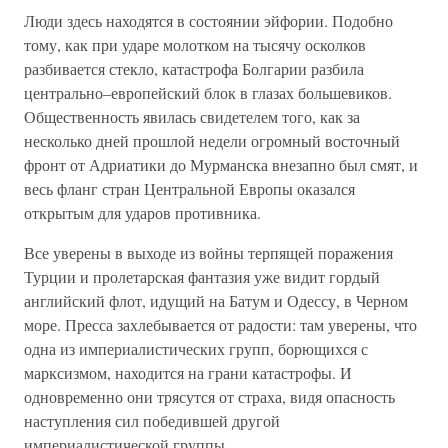
Люди здесь находятся в состоянии эйфории. Подобно
тому, как при ударе молотком на тысячу осколков
разбивается стекло, катастрофа Болгарии разбила
центрально–европейский блок в глазах большевиков.
Общественность явилась свидетелем того, как за
несколько дней прошлой недели огромный восточный
фронт от Адриатики до Мурманска внезапно был смят, и
весь фланг стран Центральной Европы оказался
открытым для ударов противника.
Все уверены в выходе из войны терпящей поражения
Турции и пролетарская фантазия уже видит гордый
английский флот, идущий на Батум и Одессу, в Черном
море. Пресса захлебывается от радости: там уверены, что
одна из империалистических групп, борющихся с
марксизмом, находится на грани катастрофы. И
одновременно они трясутся от страха, видя опасность
наступления сил победившей другой
империалистической группы.