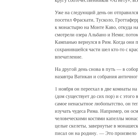
Уже на следующий день он отправился
посетил Фраскати, Тусколо, Гроттаферр
к монастырю на Монте Каво, откуда на 
смотрели озера Альбано и Неми; потом 
Кампанью вернулся в Рим. Когда они п
сохранившейся части шел кто-то с кр
впечатление.
На другой день снова в путь — в собор
назавтра Ватикан и собрания античного
1 ноября он переехал в две комнаты н
(дом существует до сих пор) и с этог
самое ненасытное любопытство, он те
изучать чудеса Рима. Например, он о
человеческими костями капеллы монас
целые скелеты, завернутые в монашеск
писал он на родину. — Это произвело 