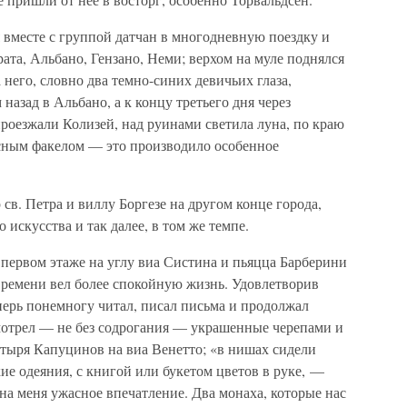
 вместе с группой датчан в многодневную поездку и
ата, Альбано, Гензано, Неми; верхом на муле поднялся
него, словно два темно-синих девичьих глаза,
назад в Альбано, а к концу третьего дня через
роезжали Колизей, над руинами светила луна, по краю
асным факелом — это производило особенное
 св. Петра и виллу Боргезе на другом конце города,
 искусства и так далее, в том же темпе.
а первом этаже на углу виа Систина и пьяцца Барберини
о времени вел более спокойную жизнь. Удовлетворив
перь понемногу читал, писал письма и продолжал
смотрел — не без содрогания — украшенные черепами и
тыря Капуцинов на виа Венетто; «в нишах сидели
ие одеяния, с книгой или букетом цветов в руке, —
на меня ужасное впечатление. Два монаха, которые нас