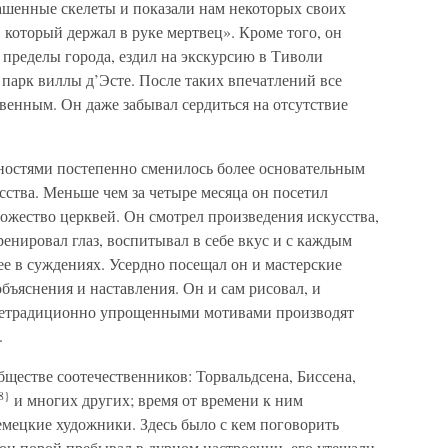
рашенные скелеты и показали нам некоторых своих
 который держал в руке мертвец». Кроме того, он
 пределы города, ездил на экскурсию в Тиволи
парк виллы д’Эсте. После таких впечатлений все
венным. Он даже забывал сердиться на отсутствие
ьностями постепенно сменилось более основательным
ства. Меньше чем за четыре месяца он посетил
ножество церквей. Он смотрел произведения искусства,
ренировал глаз, воспитывал в себе вкус и с каждым
ее в суждениях. Усердно посещал он и мастерские
ъяснения и наставления. Он и сам рисовал, и
 нетрадиционно упрощенными мотивами производят
.
ществе соотечественников: Торвальдсена, Биссена,
8}
и многих других; время от времени к ним
мецкие художники. Здесь было с кем поговорить
а он порой пребывал в дурном настроении, его утешали