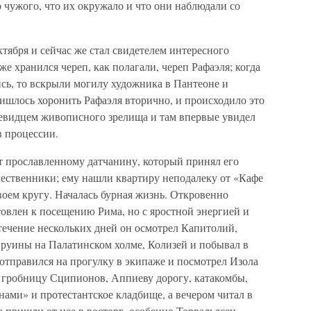
 чужого, что их окружало и что они наблюдали со
ктября и сейчас же стал свидетелем интересного
е хранился череп, как полагали, череп Рафаэля; когда
сь, то вскрыли могилу художника в Пантеоне и
шлось хоронить Рафаэля вторично, и происходило это
очевидцем живописного зрелища и там впервые увидел
в процессии.
т прославленному датчанину, который принял его
ечественники; ему нашли квартиру неподалеку от «Кафе
своем кругу. Началась бурная жизнь. Откровенно
товлен к посещению Рима, но с яростной энергией и
течение нескольких дней он осмотрел Капитолий,
а, руины на Палатинском холме, Колизей и побывал в
 отправился на прогулку в экипаже и посмотрел Изола
 гробницу Сципионов, Аппиеву дорогу, катакомбы,
нами» и протестантское кладбище, а вечером читал в
е пришли от нее в восторг, особенно Торвальдсен.