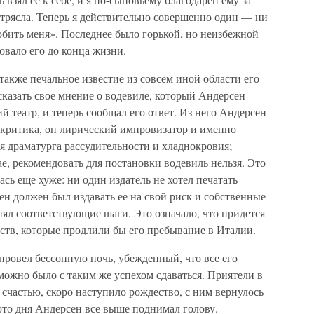
потрясла. Теперь я действительно совершенно один — ни
юбить меня». Последнее было горькой, но неизбежной
овало его до конца жизни.
акже печальное известие из совсем иной области его
казать свое мнение о водевиле, который Андерсен
й театр, и теперь сообщал его ответ. Из него Андерсен
 критика, он лирический импровизатор и именно
я драматурга рассудительности и хладнокровия;
ае, рекомендовать для постановки водевиль нельзя. Это
сь еще хуже: ни один издатель не хотел печатать
н должен был издавать ее на свой риск и собственные
ял соответствующие шаги. Это означало, что придется
дств, которые продлили бы его пребывание в Италии.
провел бессонную ночь, убежденный, что все его
ожно было с таким же успехом сдаваться. Приятели в
 счастью, скоро наступило рождество, с ним вернулось
ото дня Андерсен все выше поднимал голову.