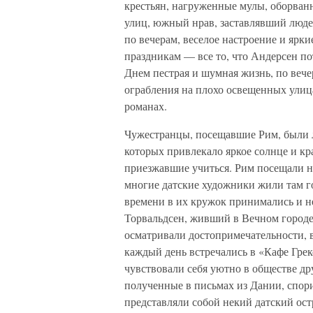
крестьян, нагруженные мулы, оборван
улиц, южный нрав, заставлявший люде
по вечерам, веселое настроение и ярк
праздникам — все то, что Андерсен по
Днем пестрая и шумная жизнь, по вече
ограбления на плохо освещенных улица
романах.
Чужестранцы, посещавшие Рим, были л
которых привлекало яркое солнце и кр
приезжавшие учиться. Рим посещали н
многие датские художники жили там г
времени в их кружок принимались и н
Торвальдсен, живший в Вечном городе
осматривали достопримечательности, в
каждый день встречались в «Кафе Грек
чувствовали себя уютно в обществе др
полученные в письмах из Дании, спори
представляли собой некий датский ос