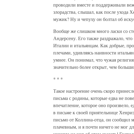
проводили вместе и поддерживали веж
злорадства, слышал, как после ухода Х
мужик? Ну и чепуху он болтал об иску
Вообще же слишком много ласки со ст
Андерсену. Его также раздражало, что 
Италии и итальянцам. Как добрые, пр
плечами, удивляясь наивности итальян
умнее. Он понимал, что чужая религия
значительно более открыт, чем больши
* * *
Такое настроение очень скоро принесл
письма с родины, которые едва не пове
впечатление, которое оно произвело, е
в письме к своей приятельнице Хенриэ
письмо от Коллина-отца, он сообщил м
плачевным, и я почти ничего не мог для
никогда не мог об этом сказать! Господ