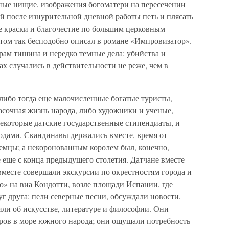
ные нищие, изображения богоматери на пересечении
й после изнурительной дневной работы петь и плясать
ие краски и благочестие по большим церковным
том так бесподобно описал в романе «Импровизатор».
рам тишина и нередко темные дела: убийства и
х случались в действительности не реже, чем в
ибо тогда еще малочисленные богатые туристы,
асочная жизнь народа, либо художники и ученые,
екоторые датские государственные стипендиаты, и
одами. Скандинавы держались вместе, время от
емцы; а некоронованным королем был, конечно,
 еще с конца предыдущего столетия. Датчане вместе
месте совершали экскурсии по окрестностям города и
о» на виа Кондотти, возле площади Испании, где
уг друга: пели северные песни, обсуждали новости,
ли об искусстве, литературе и философии. Они
тров в море южного народа; они ощущали потребность