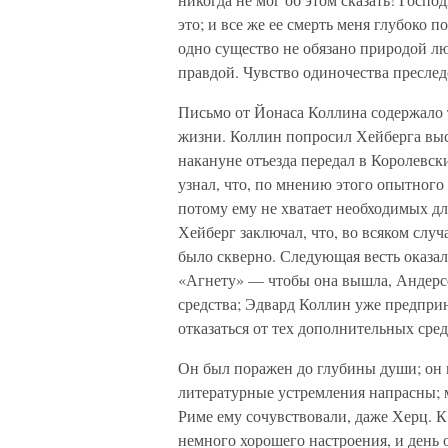
это; и все же ее смерть меня глубоко 
одно существо не обязано природой л
правдой. Чувство одиночества преслед
Письмо от Йонаса Коллина содержало т
жизни. Коллин попросил Хейберга выс
накануне отъезда передал в Королевски
узнал, что, по мнению этого опытного
потому ему не хватает необходимых дл
Хейберг заключал, что, во всяком случ
было скверно. Следующая весть оказала
«Агнету» — чтобы она вышла, Андерсе
средства; Эдвард Коллин уже предприн
отказаться от тех дополнительных сре
Он был поражен до глубины души; он 
литературные устремления напрасны; м
Риме ему сочувствовали, даже Херц. К
немного хорошего настроения, и день 