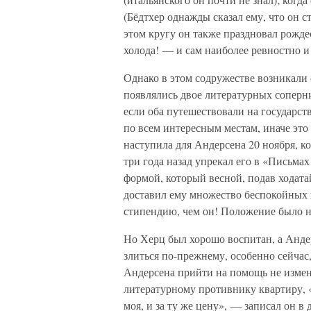
(Бёдтхер однажды сказал ему, что он с
этом кругу он также праздновал рожде
холода! — и сам наиболее ревностно и
Однако в этом содружестве возникали 
появлялись двое литературных соперни
если оба путешествовали на государс
по всем интересным местам, иначе это
наступила для Андерсена 20 ноября, к
три года назад упрекал его в «Письмах 
формой, который весной, подав ходата
доставил ему множество беспокойных 
стипендию, чем он! Положение было н
Но Херц был хорошо воспитан, а Андер
злиться по-прежнему, особенно сейчас,
Андерсена прийти на помощь не измени
литературному противнику квартиру, «
моя, и за ту же цену», — записал он 