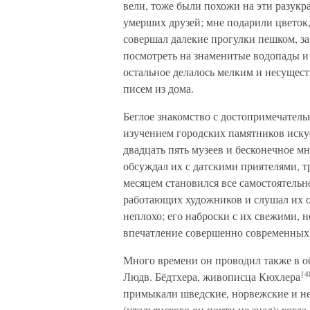
вели, тоже были похожи на эти разук
умерших друзей; мне подарили цветок,
совершал далекие прогулки пешком, за
посмотреть на знаменитые водопады и 
остальное делалось мелким и несущест
писем из дома.
Беглое знакомство с достопримечател
изучением городских памятников искус
двадцать пять музеев и бесконечное м
обсуждал их с датскими приятелями, т
месяцем становился все самостоятельн
работающих художников и слушал их об
неплохо; его наброски с их свежими,
впечатление совершенно современных
Много времени он проводил также в об
{4
Людв. Бёдтхера, живописца Кюхлера
примыкали шведские, норвежские и не
(итальянского он почти не знал); когд