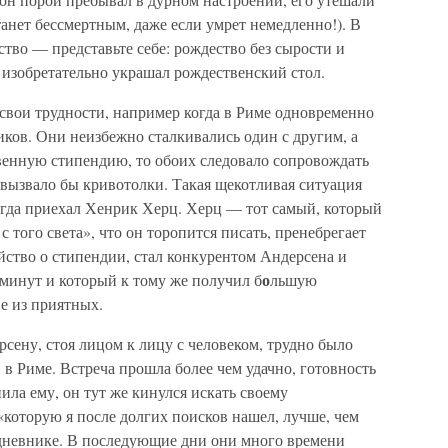
танет бессмертным, даже если умрет немедленно!). В
ство — представьте себе: рождество без сырости и
 изобретательно украшал рождественский стол.
свои трудности, например когда в Риме одновременно
ков. Они неизбежно сталкивались один с другим, а
твенную стипендию, то обоих следовало сопровождать
 вызвало бы кривотолки. Такая щекотливая ситуация
огда приехал Хенрик Херц. Херц — тот самый, который
с того света», что он торопится писать, пренебрегает
йство о стипендии, стал конкурентом Андерсена и
о
минут и который к тому же получил б
льшую
е из приятных.
сену, стоя лицом к лицу с человеком, трудно было
 в Риме. Встреча прошла более чем удачно, готовность
ла ему, он тут же кинулся искать своему
которую я после долгих поисков нашел, лучше, чем
в дневнике. В последующие дни они много времени