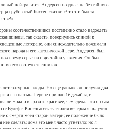
ливый нейтралитет. Андерсен позднее, не без тайного
ерца грубоватый Биссен сказал: «Что это был за
сстве!»
ороны соотечественников постепенно стало надоедать
скандинавы, так сказать, повернулись спиной к
освещенные лютеране, они снисходительно пожимали
ского народа и его католической вере. Андерсен был
 по-своему серьезна и достойна уважения. Он был
нство его соотечественников.
о литературные плоды. Но еще раньше он получил два
ргли его наземь. Первое пришло 16 декабря, и
два ли можно выразить красивее, чем сделал это он сам
тте Вульф в Копенгаген: «Сегодня вечером я получил
не о смерти моей старой матери; ее положение было
 нее сделать; дома это меня часто угнетало; но я
ь взял ее к себе, и я по-сыновьему благодарен ему за