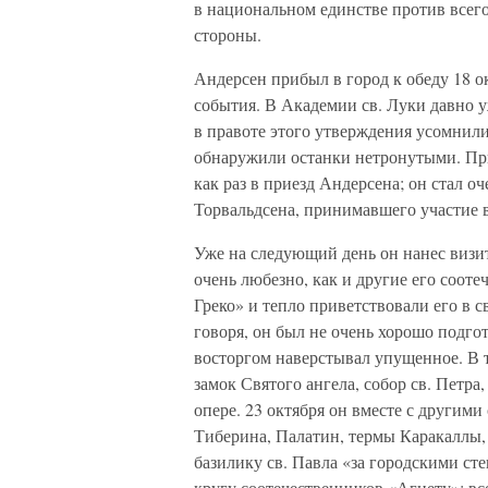
в национальном единстве против всего
стороны.
Андерсен прибыл в город к обеду 18 о
события. В Академии св. Луки давно уж
в правоте этого утверждения усомнили
обнаружили останки нетронутыми. При
как раз в приезд Андерсена; он стал 
Торвальдсена, принимавшего участие 
Уже на следующий день он нанес визи
очень любезно, как и другие его соот
Греко» и тепло приветствовали его в 
говоря, он был не очень хорошо подго
восторгом наверстывал упущенное. В 
замок Святого ангела, собор св. Петр
опере. 23 октября он вместе с другими
Тиберина, Палатин, термы Каракаллы,
базилику св. Павла «за городскими сте
кругу соотечественников «Агнету»; вс