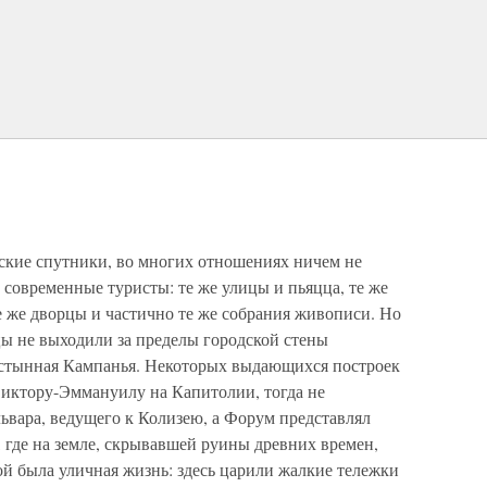
тские спутники, во многих отношениях ничем не
 современные туристы: те же улицы и пьяцца, те же
е же дворцы и частично те же собрания живописи. Но
цы не выходили за пределы городской стены
пустынная Кампанья. Некоторых выдающихся построек
иктору-Эммануилу на Капитолии, тогда не
львара, ведущего к Колизею, а Форум представлял
 где на земле, скрывавшей руины древних времен,
ой была уличная жизнь: здесь царили жалкие тележки