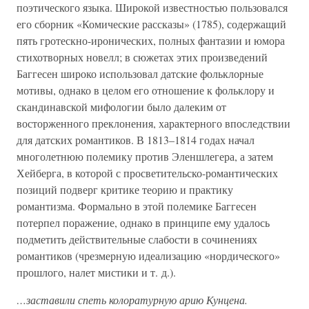
поэтического языка. Широкой известностью пользовался
его сборник «Комические рассказы» (1785), содержащий
пять гротескно-иронических, полных фантазии и юмора
стихотворных новелл; в сюжетах этих произведений
Баггесен широко использовал датские фольклорные
мотивы, однако в целом его отношение к фольклору и
скандинавской мифологии было далеким от
восторженного преклонения, характерного впоследствии
для датских романтиков. В 1813–1814 годах начал
многолетнюю полемику против Эленшлегера, а затем
Хейберга, в которой с просветительско-романтических
позиций подверг критике теорию и практику
романтизма. Формально в этой полемике Баггесен
потерпел поражение, однако в принципе ему удалось
подметить действительные слабости в сочинениях
романтиков (чрезмерную идеализацию «нордического»
прошлого, налет мистики и т. д.).
…заставили спеть колоратурную арию Кунцена.