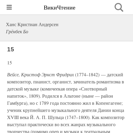
ВикиЧтение
Ханс Кристиан Андерсен
Грёнбек Бо
15
15
Вейсе, Кристоф Эрнст Фридрих
(1774–1842) — датский
композитор, пианист, органист, зачинатель романтизма в
датской музыке (комичеекая опера «Снотворный
напиток», 1809). Родился в Альтоне (ныне — район
Гамбурга), но с 1789 года постоянно жил в Копенгагене;
ученик крупнейшего музыкального деятеля Дании конца
XVIII века Й. А. П. Шульца (1747–1800). Как композитор
выступал практически во всех жанрах музыкального
творчества (помимо опер и музыки к театральным