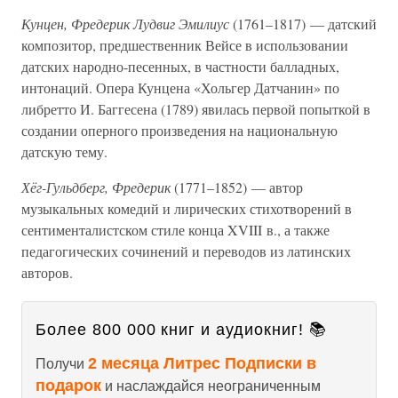
Кунцен, Фредерик Лудвиг Эмилиус
(1761–1817) — датский
композитор, предшественник Вейсе в использовании
датских народно-песенных, в частности балладных,
интонаций. Опера Кунцена «Хольгер Датчанин» по
либретто И. Баггесена (1789) явилась первой попыткой в
создании оперного произведения на национальную
датскую тему.
Хёг-Гульдберг, Фредерик
(1771–1852) — автор
музыкальных комедий и лирических стихотворений в
сентименталистском стиле конца XVIII в., а также
педагогических сочинений и переводов из латинских
авторов.
Более 800 000 книг и аудиокниг! 📚
2 месяца Литрес Подписки в
Получи
подарок
и наслаждайся неограниченным