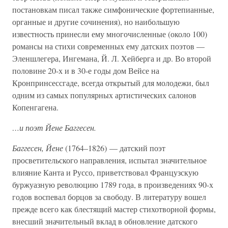
постановкам писал также симфонические фортепианные,
органные и другие сочинения), но наибольшую
известность принесли ему многочисленные (около 100)
романсы на стихи современных ему датских поэтов —
Эленшлегера, Ингемана, Й. Л. Хейберга и др. Во второй
половине 20-х и в 30-е годы дом Вейсе на
Кронпринсессгаде, всегда открытый для молодежи, был
одним из самых популярных артистических салонов
Копенгагена.
…и поэт Йене Баггесен.
Баггесен, Йене
(1764–1826) — датский поэт
просветительского направления, испытал значительное
влияние Канта и Руссо, приветствовал Французскую
буржуазную революцию 1789 года, в произведениях 90-х
годов воспевал борцов за свободу. В литературу вошел
прежде всего как блестящий мастер стихотворной формы,
внесший значительный вклад в обновление датского