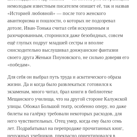
немолодым известным писателем опишет её, так и назвав
«Историей любовной» — после того женского
авантюризма и пошлости, о которых не подозревал
дотоле, Иван-Тонька считал себя искушенным и
разочарованным, сторонился даже безобидных, совсем
ещё глупых подруг младшей сестры и вполне
снисходительно выслушивал донжуанские фантазии
своего друга Женьки Пиуновского, не сильно доверяя его
«победам».
Для себя он выбрал путь труда и аскетического образа
жизни. Да и когда было развлекаться: готовился к
экзаменам, много читал, брал книги в библиотеке
Мещанского училища, что на другой стороне Калужской
улицы. Обожал Большой театр, особенно оперу, но даже
билеты на галёрку требовали некоторых расходов, для
него чувствительных. Отец умер, когда ему было семь
лет. Подрабатывал на перепродаже прочитанных книг,
ненужных учебников, прекрасно ориентировался в