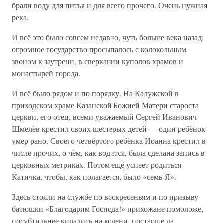
брали воду для питья и для всего прочего. Очень нужная
река.
И всё это было совсем недавно, чуть больше века назад:
огромное государство просыпалось с колокольным
звоном к заутрени, в сверкании куполов храмов и
монастырей города.
И всё было рядом и по порядку. На Калужской в
приходском храме Казанской Божией Матери староста
церкви, его отец, всеми уважаемый Сергей Иванович
Шмелёв крестил своих шестерых детей — один ребёнок
умер рано. Своего четвёртого ребёнка Иоанна крестил в
числе прочих, о чём, как водится, была сделана запись в
церковных метриках. Потом ещё успеет родиться
Катичка, чтобы, как полагается, было «семь-Я».
Здесь стояли на службе по воскресеньям и по призыву
батюшки «Благодарим Господа!» прихожане помоложе,
посубтильнее кидались на колени, постарше да