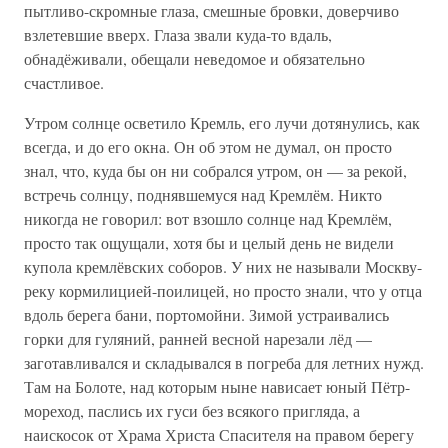
пытливо-скромные глаза, смешные бровки, доверчиво
взлетевшие вверх. Глаза звали куда-то вдаль,
обнадёживали, обещали неведомое и обязательно
счастливое.
Утром солнце осветило Кремль, его лучи дотянулись, как
всегда, и до его окна. Он об этом не думал, он просто
знал, что, куда бы он ни собрался утром, он — за рекой,
встречь солнцу, поднявшемуся над Кремлём. Никто
никогда не говорил: вот взошло солнце над Кремлём,
просто так ощущали, хотя бы и целый день не видели
купола кремлёвских соборов. У них не называли Москву-
реку кормилицией-поилицей, но просто знали, что у отца
вдоль берега бани, портомойни. Зимой устраивались
горки для гуляний, ранней весной нарезали лёд —
заготавливался и складывался в погреба для летних нужд.
Там на Болоте, над которым ныне нависает юный Пётр-
мореход, паслись их гуси без всякого пригляда, а
наискосок от Храма Христа Спасителя на правом берегу