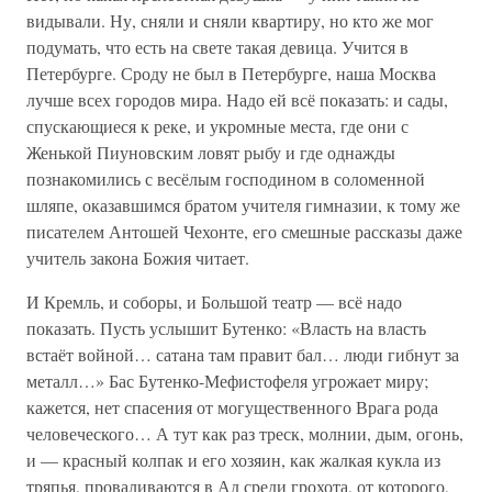
видывали. Ну, сняли и сняли квартиру, но кто же мог
подумать, что есть на свете такая девица. Учится в
Петербурге. Сроду не был в Петербурге, наша Москва
лучше всех городов мира. Надо ей всё показать: и сады,
спускающиеся к реке, и укромные места, где они с
Женькой Пиуновским ловят рыбу и где однажды
познакомились с весёлым господином в соломенной
шляпе, оказавшимся братом учителя гимназии, к тому же
писателем Антошей Чехонте, его смешные рассказы даже
учитель закона Божия читает.
И Кремль, и соборы, и Большой театр — всё надо
показать. Пусть услышит Бутенко: «Власть на власть
встаёт войной… сатана там правит бал… люди гибнут за
металл…» Бас Бутенко-Мефистофеля угрожает миру;
кажется, нет спасения от могущественного Врага рода
человеческого… А тут как раз треск, молнии, дым, огонь,
и — красный колпак и его хозяин, как жалкая кукла из
тряпья, проваливаются в Ад среди грохота, от которого,