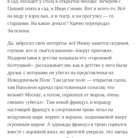
в сад, посидит у стола в открытой беседке. Вечером с
Гришей опять в сад, и Иван с ними. Вот и всего-то. Всё
на виду у взрослых, и в театр, и на прогулку — со
старшими. На какие деньги? Удачно перепродал
Загоскина.
Да, забросил свои интересы, всё Ивану кажется скудным,
глупым, вот и «вьётся вьюном» вокруг приезжих.
Недаром няня в детстве называла его «гороховой
болтушкой»: рассказывает им, как в детстве у него были
друзья, с которыми он убегал на представленья на
Новодевичьем Поле. Там целое поле — открытая сцена,
там Наполеон кричал простуженным голосом, что
возьмёт Москву, а потом, охрипнув от мороза, очень
смешно «убегал». Там некий француз, и вправду
настоящий француз, в спортивном трико летал на
воздушном шаре, вернее, в корзине, поднимаемой вверх
огромным шаром. А однажды француз в трико сорвался
вместе с корзиной вниз, но зрителей уверили, что завтра