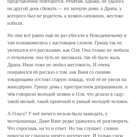
представление повторится. Ребятам, однако, не удалось
на другой день сбежать — их заперли дома, а Драпа, у
которого был не родитель, а хозяин-сапожник, жестоко
избили.
Но они всё равно ещё не раз убегали к Новодевичьему и
там познакомились с настоящим слоном. Гриша так не
увлекался его рассказами, как Оля. Она только не любила
о печальном, она чуть не заплакала, так ей было жаль
Драпа, Иван тоже не любил жестокость. И очень
понравился ей рассказ о том, как Ваня со своими
товарищами отстоял старую лошадь, чтоб её не увели на
живодёрню. Гришу дома с пристрастием допрашивали, о
чём говорили молодой хозяин и Оля, что делали в саду:
такой милый, такой приятный и умный молодой человек.
А Ольга? У неё ничего нельзя было выведать, у
молчальницы. Даже Ване редко удавалось её разговорить.
Что спросишь, на то и ответ. Но так слушает, словно
никогда не слышала ничего интереснее. И только глаза