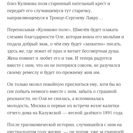
близ Куликова поля старинный нательный крест и
передаёт его случившемуся тут старичку,
направляющемуся в Троице-Сергиеву Лавру…
Переписывая «Куликово поле», Шмелёв будет плакать
слезами благодарности Оле, которая вняла его мольбам и
подала добрый знак, о чём ему будет «захватно» писать,
здесь же, где лежит её прах и витает бессмертная душа.
Жена помнит и любит его и там. И теперь радуется
вместе с ним, что он не потерялся совсем, не разучился
своему ремеслу и будет по-прежнему жив им.
Он только молил покойную присниться ему, хотя бы во
сне побыть немного вместе с ним, забыть о страшной
реальности, но Оля не снилась, а вспоминалась
молодость, Москва и первые их встречи возле калитки
отчего дома на Калужской — весной далёкого 1891 года.
После трагикомической истории, случившейся с ним на
шестнадцатом году жизни, — он потом, уже за границей,