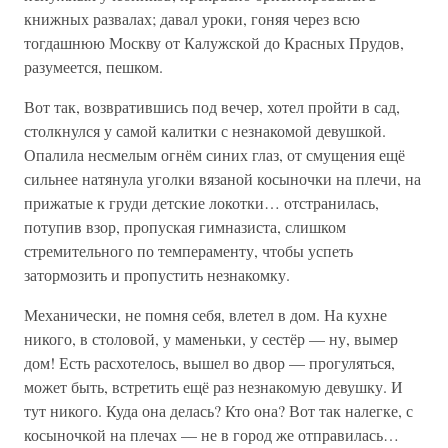
книжных развалах; давал уроки, гоняя через всю
тогдашнюю Москву от Калужской до Красных Прудов,
разумеется, пешком.
Вот так, возвратившись под вечер, хотел пройти в сад,
столкнулся у самой калитки с незнакомой девушкой.
Опалила несмелым огнём синих глаз, от смущения ещё
сильнее натянула уголки вязаной косыночки на плечи, на
прижатые к груди детские локотки… отстранилась,
потупив взор, пропуская гимназиста, слишком
стремительного по темпераменту, чтобы успеть
затормозить и пропустить незнакомку.
Механически, не помня себя, влетел в дом. На кухне
никого, в столовой, у маменьки, у сестёр — ну, вымер
дом! Есть расхотелось, вышел во двор — прогуляться,
может быть, встретить ещё раз незнакомую девушку. И
тут никого. Куда она делась? Кто она? Вот так налегке, с
косыночкой на плечах — не в город же отправилась…