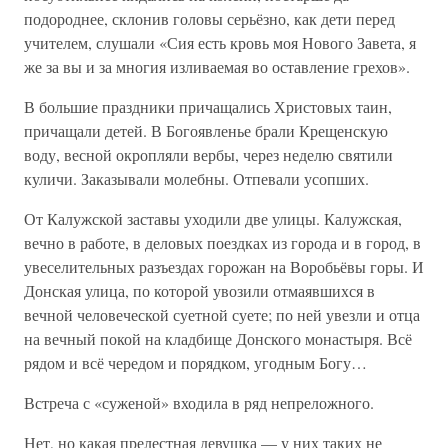
подороднее, склонив головы серьёзно, как дети перед
учителем, слушали «Сия есть кровь моя Нового Завета, я
же за вы и за многия изливаемая во оставление грехов».
В большие праздники причащались Христовых таин,
причащали детей. В Богоявленье брали Крещенскую
воду, весной окропляли вербы, через неделю святили
куличи. Заказывали молебны. Отпевали усопших.
От Калужской заставы уходили две улицы. Калужская,
вечно в работе, в деловых поездках из города и в город, в
увеселительных разъездах горожан на Воробьёвы горы. И
Донская улица, по которой увозили отмаявшихся в
вечной человеческой суетной суете; по ней увезли и отца
на вечный покой на кладбище Донского монастыря. Всё
рядом и всё чередом и порядком, угодным Богу…
Встреча с «суженой» входила в ряд непреложного.
Нет, но какая прелестная девушка — у них таких не