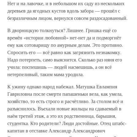
Нет и на лавочке, и в небольшом их саду из нескольких
деревьев да ягодных кустов вдоль забора — прошёл с
безразличным лицом, вернулся совсем раздосадованный.
В дворницкую толкнуться? Лишнее. Гришка ещё со
времён «истории любовной» нет-нет да и подморгнёт
ему как сотоварищу по амурным делам. Это противно.
Спросить его — всё равно как загрязнить незнакомку.
Надо потерпеть, само выяснится. Сколько раз няня его
учила: поспешишь — людей насмешишь, а он всё
нетерпеливый, таким мама уродила.
К ужину однако народ набежал. Матушка Евлампия
Гавриловна после смерти папашеньки вела, как умела,
хозяйство, то есть строго и расчётливо. За столом всё и
разъяснилось. Въехали новые жильцы на сдаваемый в
наём третий этаж, а это их родственница, барышня,
студентка. Кто родители? Люди достойные. Отец штабс-
капитан в отставке Александр Александрович