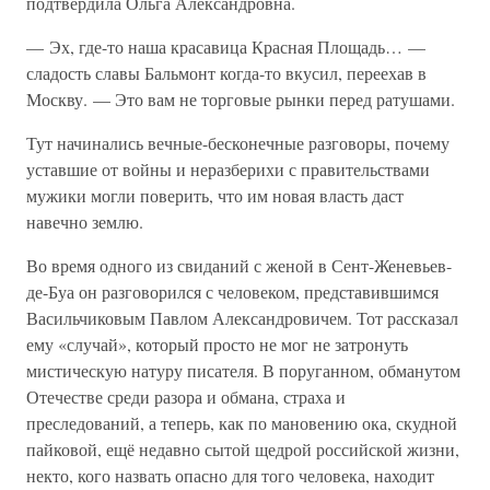
подтвердила Ольга Александровна.
— Эх, где-то наша красавица Красная Площадь… —
сладость славы Бальмонт когда-то вкусил, переехав в
Москву. — Это вам не торговые рынки перед ратушами.
Тут начинались вечные-бесконечные разговоры, почему
уставшие от войны и неразберихи с правительствами
мужики могли поверить, что им новая власть даст
навечно землю.
Во время одного из свиданий с женой в Сент-Женевьев-
де-Буа он разговорился с человеком, представившимся
Васильчиковым Павлом Александровичем. Тот рассказал
ему «случай», который просто не мог не затронуть
мистическую натуру писателя. В поруганном, обманутом
Отечестве среди разора и обмана, страха и
преследований, а теперь, как по мановению ока, скудной
пайковой, ещё недавно сытой щедрой российской жизни,
некто, кого назвать опасно для того человека, находит