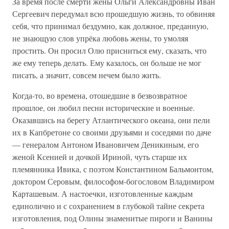
За время после смерти жены Ольги Александровны Иван
Сергеевич передумал всю прошедшую жизнь, то обвиняя
себя, что принимал бездумно, как должное, преданную,
не знающую слов упрёка любовь жены, то умоляя
простить. Он просил Олю присниться ему, сказать, что
же ему теперь делать. Ему казалось, он больше не мог
писать, а значит, совсем нечем было жить.
Когда-то, во времена, отошедшие в безвозвратное
прошлое, он любил песни исторические и военные.
Оказавшись на берегу Атлантического океана, они пели
их в Капбретоне со своими друзьями и соседями по даче
— генералом Антоном Ивановичем Деникиным, его
женой Ксенией и дочкой Ириной, чуть старше их
племянника Ивика, с поэтом Константином Бальмонтом,
доктором Серовым, философом-богословом Владимиром
Карташевым. А настоечки, изготовленные каждым
единолично и с сохранением в глубокой тайне секрета
изготовления, под Олины знаменитые пироги и Ванины