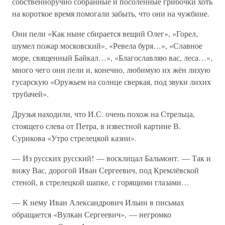
собственноручно собранные и посоленные грибочки хоть
на короткое время помогали забыть, что они на чужбине.
Они пели «Как ныне сбирается вещий Олег», «Горел,
шумел пожар московский», «Ревела буря…», «Славное
море, священный Байкал…», «Благославляю вас, леса…»,
много чего они пели и, конечно, любимую их жён лихую
гусарскую «Оружьем на солнце сверкая, под звуки лихих
трубачей».
Друзья находили, что И.С. очень похож на Стрельца,
стоящего слева от Петра, в известной картине В.
Сурикова «Утро стрелецкой казни».
— Из русских русский! — восклицал Бальмонт. — Так и
вижу Вас, дорогой Иван Сергеевич, под Кремлёвской
стеной, в стрелецкой шапке, с горящими глазами…
— К нему Иван Александрович Ильин в письмах
обращается «Вулкан Сергеевич», — негромко