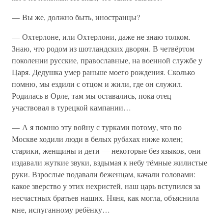
— Вы же, должно быть, иностранцы?
— Охтерлоне, или Охтерлони, даже не знаю толком.
Знаю, что родом из шотландских дворян. В четвёртом
поколении русские, православные, на военной службе у
Царя. Дедушка умер раньше моего рождения. Сколько
помню, мы ездили с отцом и жили, где он служил.
Родилась в Орле, там мы оставались, пока отец
участвовал в турецкой кампании…
— А я помню эту войну с турками потому, что по
Москве ходили люди в белых рубахах ниже колен;
старики, женщины и дети — некоторые без языков, они
издавали жуткие звуки, вздымая к небу тёмные жилистые
руки. Взрослые подавали беженцам, качали головами:
какое зверство у этих нехристей, наш царь вступился за
несчастных братьев наших. Няня, как могла, объяснила
мне, испуганному ребёнку…