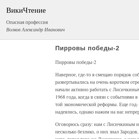
ВикиЧтение
Опасная профессия
Волков Александр Иванович
Пирровы победы-2
Пирровы победы-2
Наверное, где-то я смещаю порядок соб
развертывались на очень коротком отре
начали активно работать с Лисичкиным
1968 года, когда в связи с событиями 
той экономической реформы. Еще год- 
надеялись, однако нажим на нас непре
Оговорюсь сразу: нам с Лисичкиным 
несколько безлико, о них знал Зародов
него, ругал того же Лисичкина, а нам 