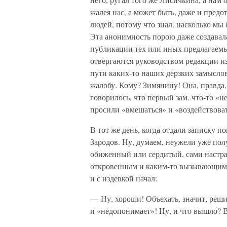
жалея нас, а может быть, даже и пред
людей, потому что знал, насколько мы
Эта анонимность порою даже создавала
публикации тех или иных предлагаемы
отвергаются руководством редакции из
пути каких-то наших дерзких замыслов
жалобу. Кому? Зимянину! Она, правда,
говорилось, что первый зам. что-то «
просили «вмешаться» и «воздействоват
В тот же день, когда отдали записку п
Зародов. Ну, думаем, неужели уже пол
обиженный или сердитый, сами настраи
откровенным и каким-то вызывающим с
и с издевкой начал:
— Ну, хороши! Объехать, значит, реш
и «недопонимает»! Ну, и что вышло? 