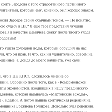
ь сбить Зародова с того отработанного партийного
лигентами, который ему, конечно, был хорошо знаком.
росил Зародов своим обычным тоном. — Не понятно,
вою судьбу в ЦК? Я еще тебе представил лучший
лова я в качестве Демичева скажу после твоего ухода
ародовым!
кого ушата холодной воды, который обрушил на нас
, что он прав. И что, как ни удивительно, совсем на
ошенные, а, дойдя до моего кабинета, уже сами
и, что в ЦК КПСС сложилось мнение об
твий. Особенно после того, как в «Комсомольской
уппы экономистов, входивших в нашу правдинскую
далова, которая называлась «Мартовские всходы»,
де», идеями. А потом вышла критическая рецензия на
ощника Брежнева Голикова. Довольно злая рецензия.
вокруг «Правды» формируется группа экономистов и