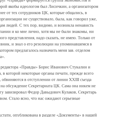
торой якобы идеологом был Лисичкин, а организатором
нее от тех сотрудников ЦК, которые общались, в
организации не существовало, была, как говорил уже,
дам людей. С тех пор, видимо, и возникла ненависть
ании и ко мне лично, хотя мы не были знакомы, ни
ного представления, надо сказать, не имею. Только от
вник, и знал о его резолюции на упоминавшемся в
котором предлагалось назначить меня зав. отделом
а».
 редактора «Правды» Борис Иванович Стукалин и
а, в которой некоторые органы печати, прежде всего
, обвиняются в отступлении от линии XXIII съезда
 на обсуждение Секретариата ЦК. Сама она никем не
гу завизировал Федор Давыдович Кулаков, Секретарь
ом. Стало ясно, что нас ожидают серьезные
 кстати, опубликована в разделе «Документы» в нашей