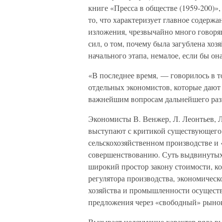
книге «Пресса в обществе (1959-200)»,
то, что характеризует главное содержа
изложения, чрезвычайно много говорящ
сил, о том, почему была загублена хоз
начального этапа, немалое, если бы он
«В последнее время, — говорилось в т
отдельных экономистов, которые дают
важнейшим вопросам дальнейшего разв
Экономисты В. Венжер, Л. Леонтьев, 
выступают с критикой существующего 
сельскохозяйственном производстве и
совершенствованию. Суть выдвинутых 
широкий простор закону стоимости, ко
регулятора производства, экономическ
хозяйства и промышленности осуществ
предложения через «свободный» рын
Вызывает недоумение характер ряда 