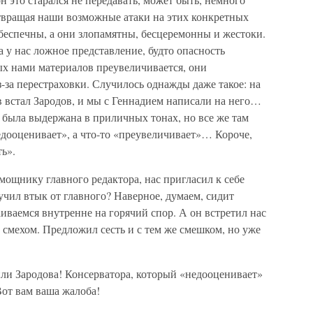
отвращая наши возможные атаки на этих конкретных
 беспечны, а они злопамятны, бесцеремонны и жестоки.
 у нас ложное представление, будто опасность
х нами материалов преувеличивается, они
-за перестраховки. Случилось однажды даже такое: на
 встал Зародов, и мы с Геннадием написали на него…
 была выдержана в приличных тонах, но все же там
недооценивает», а что-то «преувеличивает»… Короче,
ь».
омощнику главного редактора, нас пригласил к себе
учил втык от главного? Наверное, думаем, сидит
ваемся внутренне на горячий спор. А он встретил нас
мехом. Предложил сесть и с тем же смешком, но уже
или Зародова! Консерватора, который «недооценивает»
Вот вам ваша жалоба!