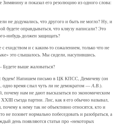
е Зимянину и показал его резолюцию из одного слова:
и не додумались, что другого и быть не могло? Ну, и
ой будете оправдываться, что кляузу написали? Это
кого-нибудь должен защищать?
е с ехидством и с каким-то сожалением, только что не
зыке» это слышалось. Мы сидели, насупившись.
 Будете выше жаловаться?
ал: будем! Напишем письмо в ЦК КПСС, Демичеву (он
и, одно время слыл чуть ли не демократом —
А.В
.).
й, почему нам не дают высказаться по экономическим
XXIII съезда партии. Лис, как я его обычно называл,
, почему к нему так не объективно относятся, кто и
то не позовет нормально побеседовать и разобраться, а
каждый день появляются статьи про «некоторых