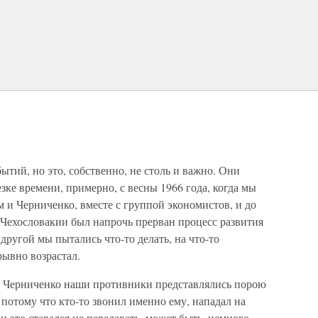
ытий, но это, собственно, не столь и важно. Они
зке времени, примерно, с весны 1966 года, когда мы
 и Черниченко, вместе с группой экономистов, и до
в Чехословакии был напрочь прерван процесс развития
другой мы пытались что-то делать, на что-то
рывно возрастал.
и Черниченко наши противники представлялись порою
, потому что кто-то звонил именно ему, нападал на
он это старался не передавать, может быть, немного