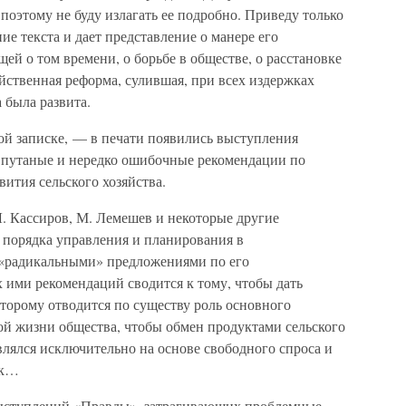
 поэтому не буду излагать ее подробно. Приведу только
ние текста и дает представление о манере его
ей о том времени, о борьбе в обществе, о расстановке
яйственная реформа, сулившая, при всех издержках
а была развита.
ой записке, — в печати появились выступления
 путаные и нередко ошибочные рекомендации по
ития сельского хозяйства.
Л. Кассиров, М. Лемешев и некоторые другие
порядка управления и планирования в
 «радикальными» предложениями по его
ими рекомендаций сводится к тому, чтобы дать
торому отводится по существу роль основного
ой жизни общества, чтобы обмен продуктами сельского
лялся исключительно на основе свободного спроса и
ок…
выступлений «Правды», затрагивающих проблемные