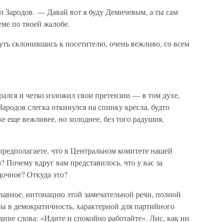
 Зародов. — Давай вот я буду Демичевым, а ты сам
ме по твоей жалобе.
чуть склонившись к посетителю, очень вежливо, со всем
!
ался и четко изложил свои претензии — в том духе,
Зародов слегка откинулся на спинку кресла, будто
е еще вежливее, но холоднее, без того радушия,
редполагаете, что в Центральном комитете нашей
 Почему вдруг вам представилось, что у вас за
дочное? Откуда это?
 главное, интонацию этой замечательной речи, полной
ы в демократичность, характерной для партийного
ие слова: «Идите и спокойно работайте». Лис, как ни