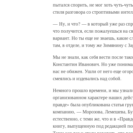
пытался спорить, не мог хоть чуть-чут
стиля разговора со строптивыми интел
— Ну, и что? — в который уже раз сп
что получится, если пожалуешься на с
вариант. Но ты еще не знаешь, какие с
там, в отделе, и тому же Зимянину с З
Мы не знали, как себя вести после та
Константин Иванович. Но уже понимали
нас не обижен. Ушли от него еще огор
смеялись и издевались над собой.
Немного прошло времени, и мы узнал
организованном характере наших дейс
правде» была опубликована статья гр
компанию, — Морозова, Лемешева, Буз
естественно, с теми же, что и в «Прав
книгу, выпущенную под редакцией пом
Тогда как раз и стали говорить, что 