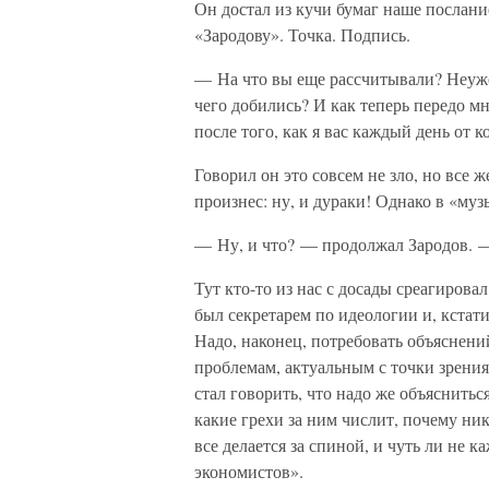
Он достал из кучи бумаг наше послани
«Зародову». Точка. Подпись.
— На что вы еще рассчитывали? Неужел
чего добились? И как теперь передо мн
после того, как я вас каждый день от 
Говорил он это совсем не зло, но все ж
произнес: ну, и дураки! Однако в «му
— Ну, и что? — продолжал Зародов. —
Тут кто-то из нас с досады среагиров
был секретарем по идеологии и, кстат
Надо, наконец, потребовать объяснени
проблемам, актуальным с точки зрения 
стал говорить, что надо же объясниться
какие грехи за ним числит, почему ник
все делается за спиной, и чуть ли не 
экономистов».