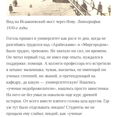
Вид на Исаакиевский мост через Неву.
Литография.
1830-е годы.
Гоголь пришел в университет как раз в те дни, когда не
разгибаясь трудился над «Арабесками» и «Миргородом».
Было трудно, тревожно. Не хватало ни сил, ни времени.
Он читал первый год, не имел еще опыта, нуждался в
поддержке, помощи. А коллеги-профессора его встретили
в штыки: мальчишка, чужак, выскочка, не имеющий ни
ученых степеней, ни званий, и претендующий на
кафедру, да какую — университетскую! Нашлись
«ученые недоброжелатели», нашлись просто завистники.
На него не без умысла навалили еще курс древней
истории. От всего вместе взятого голова шла кругом. Где
уж тут было отделывать лекции! Студенты же не
прощали ему слабых лекций, как «ученые