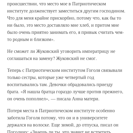
происшествии, что место мое в Патриотическом
институте долженствует заместиться другим господином.
Что для меня крайне прискорбно, потому что, как бы то
ни было, это место доставляло мне хлеб, и притом мне
было очень приятно занимать его, я привык считать чем-
то родным и близким».
Не сможет ли Жуковский уговорить императрицу не
соглашаться на замену? Жуковский не смог.
Теперь с Патриотическим институтом Гоголя связывали
только сестры, которые уже четвертый год
воспитывались там. Девочки обрадовались приезду
брата. «Я нашла братца гораздо лучше против прежнего,
он очень пополнел», — писала Анна матери.
Потеря места в Патриотическом институте особенно
заботила Гоголя потому, что он и в университете
держался на волоске. Еще зимой, до отпуска, писал он
Погодину: «Знаешь ли ты, что значит не встретить