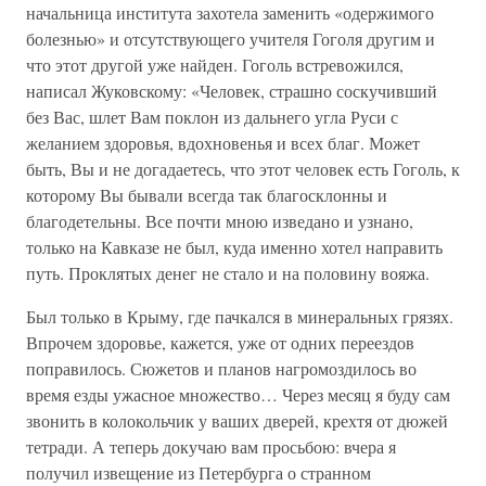
начальница института захотела заменить «одержимого
болезнью» и отсутствующего учителя Гоголя другим и
что этот другой уже найден. Гоголь встревожился,
написал Жуковскому: «Человек, страшно соскучивший
без Вас, шлет Вам поклон из дальнего угла Руси с
желанием здоровья, вдохновенья и всех благ. Может
быть, Вы и не догадаетесь, что этот человек есть Гоголь, к
которому Вы бывали всегда так благосклонны и
благодетельны. Все почти мною изведано и узнано,
только на Кавказе не был, куда именно хотел направить
путь. Проклятых денег не стало и на половину вояжа.
Был только в Крыму, где пачкался в минеральных грязях.
Впрочем здоровье, кажется, уже от одних переездов
поправилось. Сюжетов и планов нагромоздилось во
время езды ужасное множество… Через месяц я буду сам
звонить в колокольчик у ваших дверей, крехтя от дюжей
тетради. А теперь докучаю вам просьбою: вчера я
получил извещение из Петербурга о странном