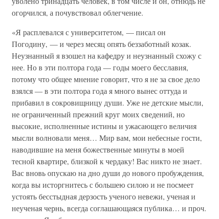
уволено тринадцать человек, в том числе и он, отнюдь не
огорчился, а почувствовал облегчение.
«Я расплевался с университетом, — писал он
Погодину, — и через месяц опять беззаботный козак.
Неузнанный я взошел на кафедру и неузнанный схожу с
нее. Но в эти полтора года — годы моего бесславия,
потому что общее мнение говорит, что я не за свое дело
взялся — в эти полтора года я много вынес оттуда и
прибавил в сокровищницу души. Уже не детские мысли,
не ограниченный прежний круг моих сведений, но
высокие, исполненные истины и ужасающего величия
мысли волновали меня… Мир вам, мои небесные гости,
наводившие на меня божественные минуты в моей
тесной квартире, близкой к чердаку! Вас никто не знает.
Вас вновь опускаю на дно души до нового пробуждения,
когда вы исторгнитесь с большею силою и не посмеет
устоять бесстыдная дерзость ученого невежи, ученая и
неученая чернь, всегда соглашающаяся публика… и проч.