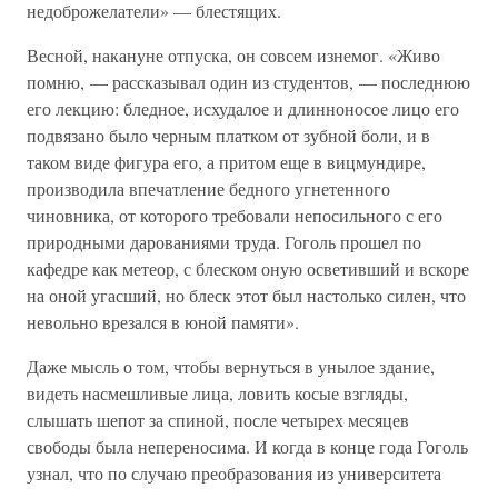
недоброжелатели» — блестящих.
Весной, накануне отпуска, он совсем изнемог. «Живо
помню, — рассказывал один из студентов, — последнюю
его лекцию: бледное, исхудалое и длинноносое лицо его
подвязано было черным платком от зубной боли, и в
таком виде фигура его, а притом еще в вицмундире,
производила впечатление бедного угнетенного
чиновника, от которого требовали непосильного с его
природными дарованиями труда. Гоголь прошел по
кафедре как метеор, с блеском оную осветивший и вскоре
на оной угасший, но блеск этот был настолько силен, что
невольно врезался в юной памяти».
Даже мысль о том, чтобы вернуться в унылое здание,
видеть насмешливые лица, ловить косые взгляды,
слышать шепот за спиной, после четырех месяцев
свободы была непереносима. И когда в конце года Гоголь
узнал, что по случаю преобразования из университета