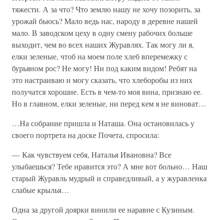
тяжести. А за что? Что землю нашу не хочу позорить, за
урожай бьюсь? Мало ведь нас, народу в деревне нашей
мало. В заводском цеху в одну смену рабочих больше
выходит, чем во всех наших Журавлях. Так могу ли я,
елки зеленые, чтоб на моем поле хлеб вперемежку с
бурьяном рос? Не могу! Ни под каким видом! Ребят на
это настраиваю и могу сказать, что хлеборобы из них
получатся хорошие. Есть в чем-то моя вина, признаю ее.
Но в главном, елки зеленые, ни перед кем я не виноват…
…На собрание пришла и Наташа. Она остановилась у
своего портрета на доске Почета, спросила:
— Как чувствуем себя, Наталья Ивановна? Все
улыбаешься? Тебе нравится это? А мне вот больно… Наш
старый Журавль мудрый и справедливый, а у журавленка
слабые крылья…
Одна за другой доярки винили ее наравне с Кузиным.