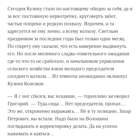
Сегодня Кузину стало по-настоящему обидно за себя, да и
за все: постоянную нервотрепку, круговерть забот,
частые попреки и редкую похвалу. Впрочем, и та
адресуется не ему лично, а всему колхозу. Светлым
праздником за последние годы был только один месяц.
По секрету ему сказали, что есть намерение выдвинуть
его. Но после месячного сладко-томительного ожидания
где-то что-то не сработало, и начальником управления
сельского хозяйства взяли молодого председателя
соседнего колхоза… Из темноты неожиданно окликнул
Кузина Козелков.
— Я с ног сбился, вас искавши, — торопливо заговорил
Григорий. — Туда-сюда… Нет председателя, пропал…
Это же, откровенно выражаясь… Не в ту позицию, Захар
Петрович, вы встали. Надо было на Волошина
поглядывать и корректировку делать. Да на успехи
нажимать и каяться…