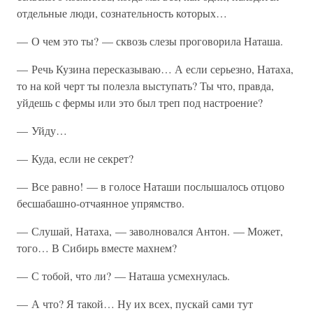
отдельные люди, сознательность которых…
— О чем это ты? — сквозь слезы проговорила Наташа.
— Речь Кузина пересказываю… А если серьезно, Натаха,
то на кой черт ты полезла выступать? Ты что, правда,
уйдешь с фермы или это был треп под настроение?
— Уйду…
— Куда, если не секрет?
— Все равно! — в голосе Наташи послышалось отцово
бесшабашно-отчаянное упрямство.
— Слушай, Натаха, — заволновался Антон. — Может,
того… В Сибирь вместе махнем?
— С тобой, что ли? — Наташа усмехнулась.
— А что? Я такой… Ну их всех, пускай сами тут