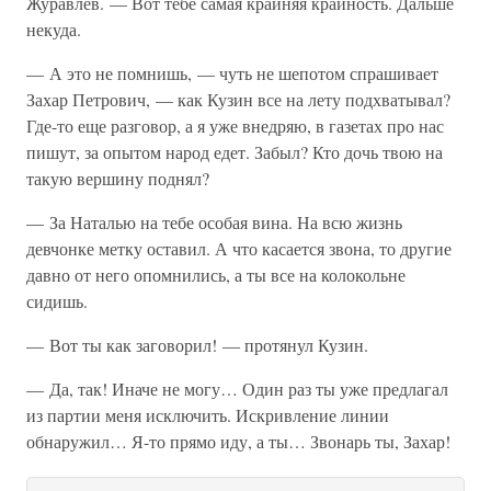
Журавлев. — Вот тебе самая крайняя крайность. Дальше
некуда.
— А это не помнишь, — чуть не шепотом спрашивает
Захар Петрович, — как Кузин все на лету подхватывал?
Где-то еще разговор, а я уже внедряю, в газетах про нас
пишут, за опытом народ едет. Забыл? Кто дочь твою на
такую вершину поднял?
— За Наталью на тебе особая вина. На всю жизнь
девчонке метку оставил. А что касается звона, то другие
давно от него опомнились, а ты все на колокольне
сидишь.
— Вот ты как заговорил! — протянул Кузин.
— Да, так! Иначе не могу… Один раз ты уже предлагал
из партии меня исключить. Искривление линии
обнаружил… Я-то прямо иду, а ты… Звонарь ты, Захар!