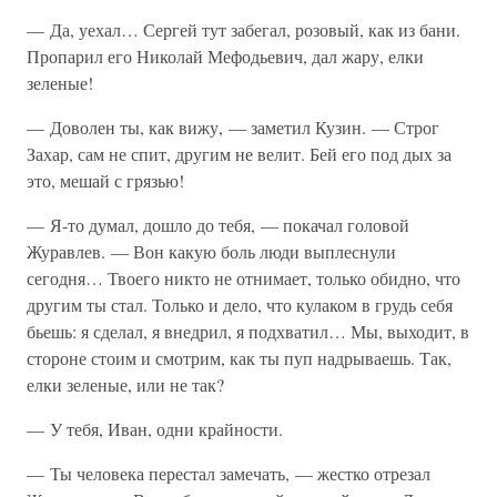
— Да, уехал… Сергей тут забегал, розовый, как из бани.
Пропарил его Николай Мефодьевич, дал жару, елки
зеленые!
— Доволен ты, как вижу, — заметил Кузин. — Строг
Захар, сам не спит, другим не велит. Бей его под дых за
это, мешай с грязью!
— Я-то думал, дошло до тебя, — покачал головой
Журавлев. — Вон какую боль люди выплеснули
сегодня… Твоего никто не отнимает, только обидно, что
другим ты стал. Только и дело, что кулаком в грудь себя
бьешь: я сделал, я внедрил, я подхватил… Мы, выходит, в
стороне стоим и смотрим, как ты пуп надрываешь. Так,
елки зеленые, или не так?
— У тебя, Иван, одни крайности.
— Ты человека перестал замечать, — жестко отрезал