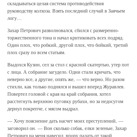
складываться целая система противодействия
руководству колхоза. Взять последний случай в Заячьем
логу…
Захар Петрович разволновался, сбился с размеренно-
торжественного тона и начал критиковать всех подряд.
Один плох, что робкий, другой плох, что бойкий, третий
плох сразу по всем статьям.
Выдохся Кузин, сел за стол с красной скатертью, утер пот
с лица. А собрание загудело. Одни стали кричать, что
неверно все, а другие, опять же, — что верно. Но разом
стихли, как только поднялся и вышел вперед Журавлев.
Повертел головой с края на край собрания, хотел
расстегнуть верхнюю пуговку рубахи, но за недосугом
дернул покрепче, с мясом выдрал.
— Хочу пояснение дать насчет моих преступлений, —
заговорил он. — Вон сколько собак, елки зеленые, Захар
Петрович на меня навесил, впору падать от такой