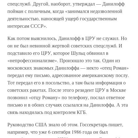
спецслужб. Другой, наоборот, утверждал — Данилофф
пойман с поличным, когда «занимался недозволенной
деятельностью, наносящей ущерб государственным
интересам СССР».
Как потом выяснилось, Данилофф в ЦРУ не служил. Но
он не был невинной жертвой советских спецслужб. И
подставило его ЦРУ, которое Шульц обвинил в
«непрофессионализме». Произошло это так. Один из
московских знакомых Данилоффа — некто «отец Роман»
передал ему письмо, адресованное американскому послу.
Тот передал его в посольство, а там была информация о
советских ракетах. После этого резидент ЦРУ в Москве
позвонил «отцу Роману» по телефону, послал ответное
письмо и в обоих случаях ссылался на Данилоффа. А эта
связь находилась под контролем КГБ.
Руководство США знало об этом. Госсекретарь пишет,
например, что уже 6 сентября 1986 года он был