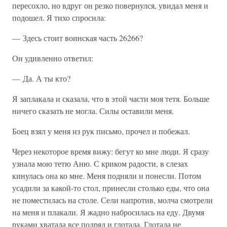
пересохло, но вдруг он резко повернулся, увидал меня и
подошел. Я тихо спросила:
— Здесь стоит воинская часть 26266?
Он удивленно ответил:
— Да. А ты кто?
Я заплакала и сказала, что в этой части моя тетя. Больше
ничего сказать не могла. Силы оставили меня.
Боец взял у меня из рук письмо, прочел и побежал.
Через некоторое время вижу: бегут ко мне люди. Я сразу
узнала мою тетю Аню. С криком радости, в слезах
кинулась она ко мне. Меня подняли и понесли. Потом
усадили за какой-то стол, принесли столько еды, что она
не поместилась на столе. Сели напротив, молча смотрели
на меня и плакали. Я жадно набросилась на еду. Двумя
руками хватала все подряд и глотала. Глотала не