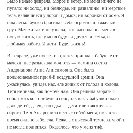
Было начало февраля. Мороз и ветер, но меня ничего не
пугало: ни холод, ни безлюдье, ни развалины, ни мертвые
тела, валявшиеся у дорог и домов, ни воронки от бомб. Я
шла легко, будто сбросила с себя огромный, тяжелый
груз. Мачеха так и не узнала, что выгнала она меня в
новую жизнь, где у меня будут и друзья, и семья, и
любимая работа. И дети! Будет жизнь!
В феврале, уже после того, как я пришла к бабушке от
мачехи, нас разыскала моя тетя — мамина сестра
Андрианова Анна Анисимовна. Она была
вольнонаемной при 8-й воздушной армии. Она
ужаснулась, увидев нас, еле живых от голода и холода.
Тетя не знала, как помочь нам. Она решила забрать с
собой хоть кого-нибудь из нас, так как у бабушки было
двое детей, да еще соседка — десятилетняя круглая
сирота. Тетя Аня решила взять с собой меня, но я в то
время сильно заболела. Лежала с высокой температурой и
не могла подняться. Оказалось, что у меня тиф.