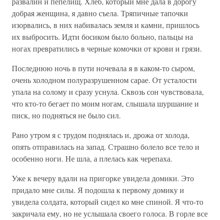
развалин и пепелищ. Хлеб, который мне дала в дорогу
добрая женщина, я давно съела. Тряпичные тапочки
изорвались, в них набивалась земля и камни, пришлось
их выбросить. Идти босиком было больно, пальцы на
ногах превратились в черные комочки от крови и грязи.
Последнюю ночь в пути ночевала я в каком-то сыром,
очень холодном полуразрушенном сарае. От усталости
упала на солому и сразу уснула. Сквозь сон чувствовала,
что кто-то бегает по моим ногам, слышала шуршание и
писк, но подняться не было сил.
Рано утром я с трудом поднялась и, дрожа от холода,
опять отправилась на запад. Страшно болело все тело и
особенно ноги. Не шла, а плелась как черепаха.
Уже к вечеру вдали на пригорке увидела домики. Это
придало мне силы. Я подошла к первому домику и
увидела солдата, который сидел ко мне спиной. Я что-то
закричала ему, но не услышала своего голоса. В горле все