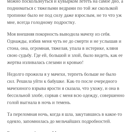
можно поскользнуться и кувырком лететь на самое дно, а
подниматься с тяжелыми ведрами по той же скользкой
тропинке было не под силу даже взрослым, не то что уж
мне, всегда голодному подростку.
Моя внешняя покорность выводила мачеху из себя.
Однажды, избив меня чуть не до смерти и не услышав и
стона, она, огромная, тяжелая, упала в истерике, кляня
свою судьбу. Где ей, большой и злой, было видеть, как ее
жертва изливалась слезами и кровью!
Недолго прожила я у мачехи, терпеть больше не было
сил. Решила уйти к бабушке. Как-то после очередного
мачехиного взрыва ярости я сказала, что ухожу, и она в
бессильной злобе, сорвав с меня всю одежду, совершенно
голой выгнала в ночь и темень.
Та переломная ночь, когда я шла, закутавшись в какое-то
одеяло, запомнилась до мельчайших подробностей.