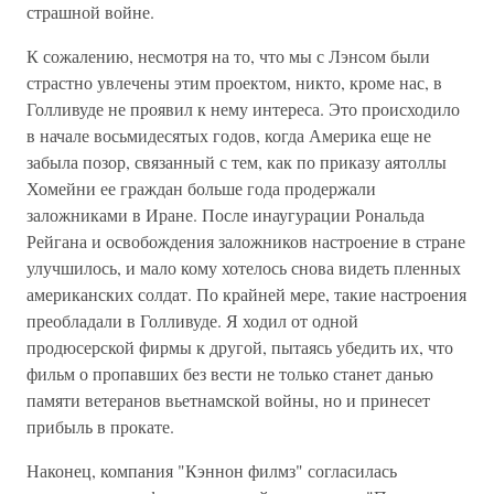
страшной войне.
К сожалению, несмотря на то, что мы с Лэнсом были
страстно увлечены этим проектом, никто, кроме нас, в
Голливуде не проявил к нему интереса. Это происходило
в начале восьмидесятых годов, когда Америка еще не
забыла позор, связанный с тем, как по приказу аятоллы
Хомейни ее граждан больше года продержали
заложниками в Иране. После инаугурации Рональда
Рейгана и освобождения заложников настроение в стране
улучшилось, и мало кому хотелось снова видеть пленных
американских солдат. По крайней мере, такие настроения
преобладали в Голливуде. Я ходил от одной
продюсерской фирмы к другой, пытаясь убедить их, что
фильм о пропавших без вести не только станет данью
памяти ветеранов вьетнамской войны, но и принесет
прибыль в прокате.
Наконец, компания "Кэннон филмз" согласилась