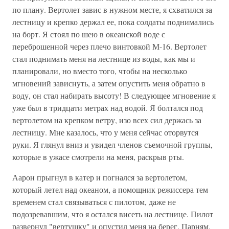
по плану. Вертолет завис в нужном месте, я схватился за
лестницу и крепко держал ее, пока солдаты поднимались
на борт. Я стоял по шею в океанской воде с
переброшенной через плечо винтовкой М-16. Вертолет
стал поднимать меня на лестнице из воды, как мы и
планировали, но вместо того, чтобы на несколько
мгновений зависнуть, а затем опустить меня обратно в
воду, он стал набирать высоту! В следующее мгновение я
уже был в тридцати метрах над водой. Я болтался под
вертолетом на крепком ветру, изо всех сил держась за
лестницу. Мне казалось, что у меня сейчас оторвутся
руки. Я глянул вниз и увидел членов съемочной группы,
которые в ужасе смотрели на меня, раскрыв рты.
Аарон прыгнул в катер и погнался за вертолетом,
который летел над океаном, а помощник режиссера тем
временем стал связываться с пилотом, даже не
подозревавшим, что я остался висеть на лестнице. Пилот
развернул "вертушку" и опустил меня на берег. Парням,