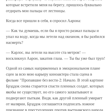
которые встретили меня на берегу, пришлось буквально
отдирать мои пальцы от лестницы.
Когда все пришли в себя, я спросил Аарона:
— Как ты думаешь, если бы я просто разжал пальцы и
упал на воду, когда мы летели над океаном, я бы разбился
насмерть?
— Карлос, вы летели на высоте ста метров! —
воскликнул Аарон, закатив глаза. — Ты бы уже был труп!
Одной из самых напряженных в эмоциональном плане
сцен за всю мою карьеру киноактера стала сцена в
фильме "Пропавшие без вести-2: Начало. В этой картине
Брэддок снова старается спасти пленных солдат, которых
якобы не существует, но его самого захватывают и
подвергают пыткам. Видя, как другой пленный умирает
от малярии, Брэддок соглашается подписать ложное
признание в преступлениях против вьетнамского народа