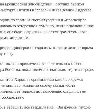
на Брешковская (впоследствии «бабушка русской
драматурга Евтихия Карпова) и некая девица Андреева.
родила по селам Киевской губернии и «просвещала
 довольно осторожно и туманно, нечто революционное.
ина, она была «идейная», но с темпераментом, пока
рьма закалила ее.
в революционерки не годились, и только долгая тюрьма
у толку.
рестована и привлечена исключительно в качестве
а Рогачева, пожелавшего сознательно «идти в народ».
м, что в Харькове организовала какой-то кружок
 читала и толковала по-своему сказки «Кота
ничена и ее товарки по заключению стыдились ее
ы сообщества».
, в ее защиту все твердила мне: «Вы должны глухою