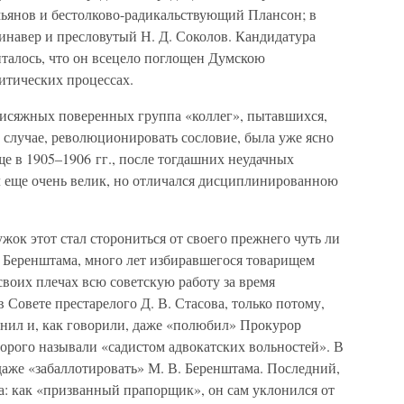
мьянов и бестолково-радикальствующий Плансон; в
инавер и пресловутый Н. Д. Соколов. Кандидатура
италось, что он всецело поглощен Думскою
итических процессах.
рисяжных поверенных группа «коллег», пытавшихся,
 случае, революционировать сословие, была уже ясно
ще в 1905–1906 гг., после тогдашних неудачных
л еще очень велик, но отличался дисциплинированною
жок этот стал сторониться от своего прежнего чуть ли
. Беренштама, много лет избиравшегося товарищем
своих плечах всю советскую работу за время
 Совете престарелого Д. В. Стасова, только потому,
енил и, как говорили, даже «полюбил» Прокурор
рого называли «садистом адвокатских вольностей». В
даже «забаллотировать» М. В. Беренштама. Последний,
ва: как «призванный прапорщик», он сам уклонился от