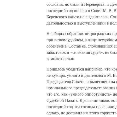
сословия, но были и Переверзев, и Де
последний год попали в Совет М. В. В
Керенского как-то не выдвигалась. Сч
деятельностью и выступлениями в пол
На общих собраниях петроградских п
при всяком удобном, а чаще неудобном
обозначена. Состав ее, сложившийся е
забастовок и «снимания судей», не бы
компактностью.
Пришлось убедиться например, что кру
не кумира, умного и деятельного М. В
Председателя Совета, и вынесшего на 
номинального председательствования в
что его, как «умного оппортуниста» ц
Судебной Палаты Крашенинников, кото
последний год эти господа порешили 
однако, не доставил им этого торжест