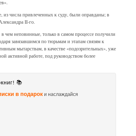
ев».
е, из числа привлеченных к суду, были оправданы; в
лександра II-го.
ни в чем неповинные, только в самом процессе получили
даря завязавшимся по тюрьмам и этапам связям к
ивным мытарствам, в качестве «подозрительных», уже
ой активной работе, под руководством более
книг! 📚
писки в подарок
и наслаждайся