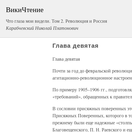
ВикиЧтение
Что глаза мои видели. Том 2. Революция и Россия
Карабчевский Николай Платонович
Глава девятая
Глава девятая
Почти за год до февральской революци
агитационно-революционное настроен
По примеру 1905–1906 гг., подготовл
«требований», обращенных к правител
В сословии присяжных поверенных это 
Присяжных Поверенных, которого в то 
прежнему были еще надежные «столпы»
Благовещенского, П. Н. Раевского и е