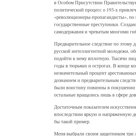
в Особом Присутствии Правительству
политический процесс о 193-х привле
«революционеры-пропагандисты», по 
государственные преступники. Создан
самодержавия и чреватым многими ги
Предварительное следствие по этому д
русской интеллигентной молодежи, об
подойти к нему вплотную. Тысячи лиц
годы в тюрьмах и острогах. В конце к
незначительный процент арестованны
дознанием и предварительным следстви
были воистину повинны в покушении 
остальные вращались лишь в сфере до
Достаточным показателем искусственн
впоследствии яркую и напряженную де
бы такой пример.
Меня выбрали своим защитником три л