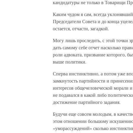
кандидатуры не только в Товарищи Пре
Каким чудом я сам, всегда уклонявший
Председатели Совета и до конца уцеле
остается, отчасти, загадкой.
Могу лишь проследить, с этой точки з
дать самому себе отчет насколько пр
роли адвоката, призвание которого, бы
выше политики.
Сперва инстинктивно, а потом уже впо
замкнутость партийности и принесени
интересов общечеловеческой морали и 
не подавался в какой либо политическ
достижение партийного задания.
Будучи еще совсем молодым, в качест
этом отношении большому искушению, н
«уморассуждений» сколько инстинктив