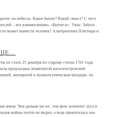
лог на небесах. Какое бытие? Какой смысл? С чего
ослей – все взаимосвязано. «Бытие-в». Ужас. Забота
ости может вынести человек? Альтернатива Плеснера и
 ЕЩЕ…
 не стало 25 декабря по старому стилю 1761 года.
была предсказана знаменитой василеостровской
енией, женщиной в мужнем певческом мундире, по
я земля. Чем дальше ни юг, тем ярче зеленеют луга и
следов войны почти не видно, а ведь прокатилась она