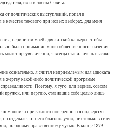
дседателя, но и в члены Совета.
ся от политических выступлений, попал в
л в качестве такового при новых выборах, для меня
рения, перипетии моей адвокатской карьеры, чтобы
авильно было понимание мною общественного значения
ть может преувеличенно, я всегда ставил очень высоко,
лне сознательно, я считал неприемлемым для адвоката
я в жертву какой-либо политической программе
справедливости. Поэтому, я туго, или вернее, совсем
ий кружок, или партию, ставившие себе целью лишь
ве помощника присяжного поверенного я подвергся в
о отделался от него благополучно, не столько в силу
но, по одному нравственному чутью. В конце 1879 г.