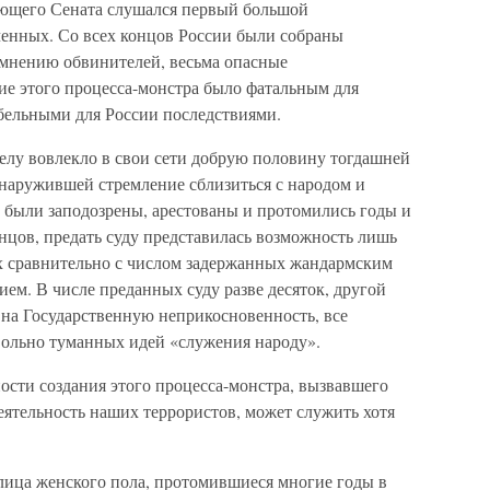
ющего Сената слушался первый большой
ченных. Со всех концов России были собраны
мнению обвинителей, весьма опасные
ие этого процесса-монстра было фатальным для
бельными для России последствиями.
елу вовлекло в свои сети добрую половину тогдашней
наружившей стремление сблизиться с народом и
 были заподозрены, арестованы и протомились годы и
онцов, предать суду представилась возможность лишь
х сравнительно с числом задержанных жандармским
ем. В числе преданных суду разве десяток, другой
на Государственную неприкосновенность, все
вольно туманных идей «служения народу».
ости создания этого процесса-монстра, вызвавшего
ятельность наших террористов, может служить хотя
ица женского пола, протомившиеся многие годы в