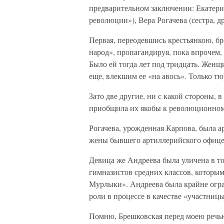
предварительном заключении: Екатери
революции»), Вера Рогачева (сестра, 
Первая, переодевшись крестьянкою, б
народ», пропагандируя, пока впрочем,
Было ей тогда лет под тридцать. Женщ
еще, влекшим ее «на авось». Только тю
Зато две другие, ни с какой стороны, 
приобщила их якобы к революционном
Рогачева, урожденная Карпова, была а
жены бывшего артиллерийского офицер
Девица же Андреева была уличена в то
гимназистов средних классов, которым
Мурлыки». Андреева была крайне огра
роли в процессе в качестве «участниц
Помню, Брешковская перед моею речью