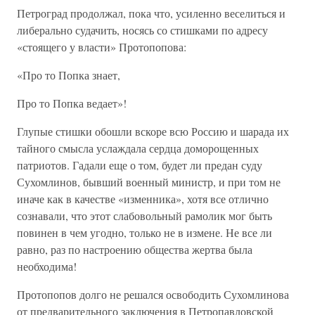
Петроград продолжал, пока что, усиленно веселиться и
либерально судачить, носясь со стишками по адресу
«стоящего у власти» Протопопова:
«Про то Попка знает,
Про то Попка ведает»!
Глупые стишки обошли вскоре всю Россию и шарада их
тайного смысла услаждала сердца доморощенных
патриотов. Гадали еще о том, будет ли предан суду
Сухомлинов, бывший военный министр, и при том не
иначе как в качестве «изменника», хотя все отлично
сознавали, что этот слабовольный рамолик мог быть
повинен в чем угодно, только не в измене. Не все ли
равно, раз по настроению общества жертва была
необходима!
Протопопов долго не решался освободить Сухомлинова
от предварительного заключения в Петропавловской