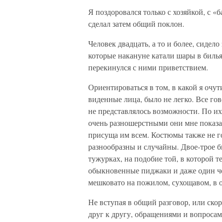
Я поздоровался только с хозяйкой, с «
сделал затем общий поклон.
Человек двадцать, а то и более, сидело
которые накануне катали шары в билья
перекинулся с ними приветствием.
Ориентироваться в том, в какой я очут
виденные лица, было не легко. Все го
не представлялось возможности. По и
очень разношерстными они мне показал
присуща им всем. Костюмы также не г
разнообразны и случайны. Двое-трое 
тужурках, на подобие той, в которой 
обыкновенные пиджаки и даже один че
мешковато на пожилом, сухощавом, в о
Не вступая в общий разговор, или ск
друг к другу, обращениями и вопросам