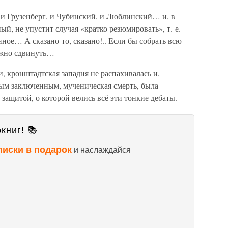
ь и Грузенберг, и Чубинский, и Люблинский… и, в
й, не упустит случая «кратко резюмировать», т. е.
ное… А сказано-то, сказано!.. Если бы собрать всю
можно сдвинуть…
 и, кронштадтская западня не распахивалась и,
ым заключенным, мученическая смерть, была
защитой, о которой велись всё эти тонкие дебаты.
книг! 📚
писки в подарок
и наслаждайся