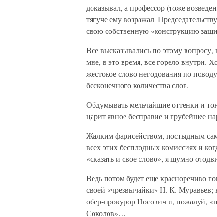
доказывал, а профессор (тоже возведе
тягуче ему возражал. Председательств
свою собственную «конструкцию защи
Все высказывались по этому вопросу, н
мне, в это время, все горело внутри. 
жестокое слово негодования по повод
бесконечного количества слов.
Обдумывать мельчайшие оттенки и тон
царит явное бесправие и грубейшее н
Жалким фарисейством, постыдным само
всех этих бесплодных комиссиях и ко
«сказать и свое слово», я шумно отодв
Ведь потом будет еще красноречиво го
своей «чрезвычайки» Н. К. Муравьев;
обер-прокурор Носович и, пожалуй, «
Соколов»…