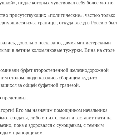
бушкой», подле которых чувствовал себя более уютно.
нство присутствующих «политические», частью только
ернувшиеся из-за границы, откуда въезд в Россию был
авались, довольно нескладно, двумя министерскими
тыми в летние коломянковые тужурки. Вина на столе
апоминали буфет второстепенной железнодорожной
дним столом, люди казались сборищем куда-то
вшихся за общей буфетной трапезой.
о представил.
аторги! Его мы назначим помощником начальника
ьют солдаты, либо он их сломит и заставит идти на
ьезно, пока я здоровался с сухощавым, с темным
олодым прапорщиком.