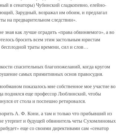
нный в сенаторы) Чубинский сладкопевно, елейно-
ующий, Зарудный, возражал им обоим, и предлагал
ты на предварительном следствии».
е зная как лучше оградить «права обвиняемого», а во
Хотелось бросить всем этим застольным юристам
у бесплодной траты времени, сил и слов…
кости спасительных благопожеланий, когда кругом
арушение самых примитивных основ правосудия.
обманом показалось мне собственное мое участие во
гда поднялся еще профессор Люблинский, чтобы
инулся от стола и поспешно ретировался.
ворить А. Ф. Кони, а там и только что прибывший из
 не утерпит и будущей обвинитель четы Сухомлиновых
прибудет» еще со своими директивами сам «сенатор