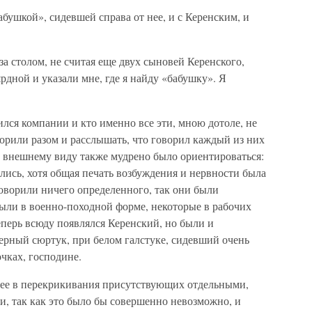
бабушкой», сидевшей справа от нее, и с Керенским, и
 за столом, не считая еще двух сыновей Керенского,
рдной и указали мне, где я найду «бабушку». Я
ился компании и кто именно все эти, мною дотоле, не
ворили разом и расслышать, что говорил каждый из них
х внешнему виду также мудрено было ориентироваться:
ись, хотя общая печать возбуждения и нервности была
оворили ничего определенного, так они были
были в военно-походной форме, некоторые в рабочих
теперь всюду появлялся Керенский, но были и
рный сюртук, при белом галстуке, сидевший очень
чках, господине.
орее в перекрикивания присутствующих отдельными,
и, так как это было бы совершенно невозможно, и