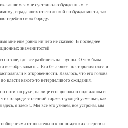
показавшимся мне суетливо-возбужденным, с
имому, страдавших от его легкой возбуждаемости, так
мало теребил свою бороду.
о имя мне еще ровно ничего не сказало. В последнее
люционных знаменитостей.
 по зале, где все разбились на группы. О чем была
-то все обрывалась… Его бегающее по сторонам глаза и
сполагали к откровенности. Казалось, что его голова
н во власти какого-то нетерпеливого ожидания.
ьно потирал руки, на лице его, довольно подвижном и
 что-то вроде затаенной торжествующей усмешки, как
 здесь, я здесь!.. Мы все это узнаем, все устроим, мы
 сообщениями относительно кронштадтских зверств и