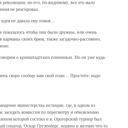
 революции, но его, по-видимому, все это мало
ения не реагировал.
 идея не давала ему покоя…
не показалось чтобы они были дружны, или очень
 в карманы своих брюк, также загадочно-рассеянно,
мною.
говорим о кронштадтских пленниках. Но он уже куда-
 очень скоро сообщу вам свой план… Простите, надо
ещение министерства юстиции, где, в одном из
ас заседать комиссия по пересмотру и обновлению
членом которой состоял и я. Ораторский турнир был
ый сенатор, Оскар Грузенберг, нервно и желчно что-то