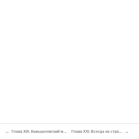
←
→
Глава XIX. Камышловский мост
Глава XXI. Всегда на страже