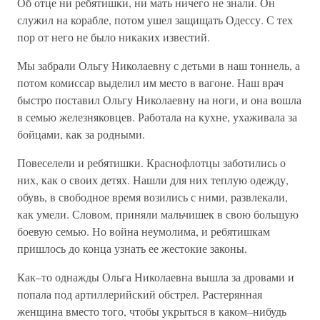
Об отце ни ребятишки, ни мать ничего не знали. Он
служил на корабле, потом ушел защищать Одессу. С тех
пор от него не было никаких известий.
Мы забрали Ольгу Николаевну с детьми в наш тоннель, а
потом комиссар выделил им место в вагоне. Наш врач
быстро поставил Ольгу Николаевну на ноги, и она вошла
в семью железняковцев. Работала на кухне, ухаживала за
бойцами, как за родными.
Повеселели и ребятишки. Краснофлотцы заботились о
них, как о своих детях. Нашли для них теплую одежду,
обувь, в свободное время возились с ними, развлекали,
как умели. Словом, приняли мальчишек в свою большую
боевую семью. Но война неумолима, и ребятишкам
пришлось до конца узнать ее жестокие законы.
Как–то однажды Ольга Николаевна вышла за дровами и
попала под артиллерийский обстрел. Растерянная
женщина вместо того, чтобы укрыться в каком–нибудь