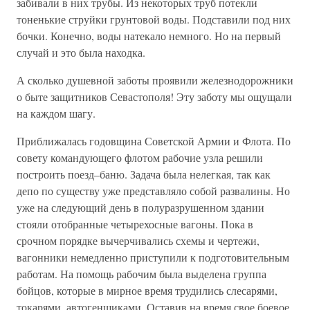
забивали в них трубы. Из некоторых труб потекли
тоненькие струйки грунтовой воды. Подставили под них
бочки. Конечно, воды натекало немного. Но на первый
случай и это была находка.
А сколько душевной заботы проявили железнодорожники
о быте защитников Севастополя! Эту заботу мы ощущали
на каждом шагу.
Приближалась годовщина Советской Армии и Флота. По
совету командующего флотом рабочие узла решили
построить поезд–баню. Задача была нелегкая, так как
депо по существу уже представляло собой развалины. Но
уже на следующий день в полуразрушенном здании
стояли отобранные четырехосные вагоны. Пока в
срочном порядке вычерчивались схемы и чертежи,
вагонники немедленно приступили к подготовительным
работам. На помощь рабочим была выделена группа
бойцов, которые в мирное время трудились слесарями,
токарями, автогенщиками. Оставив на время свое боевое