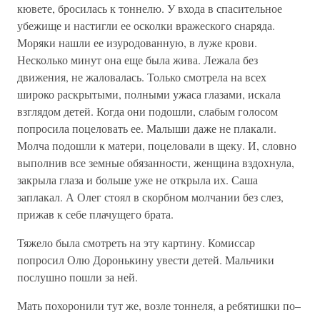
кювете, бросилась к тоннелю. У входа в спасительное
убежище и настигли ее осколки вражеского снаряда.
Моряки нашли ее изуродованную, в луже крови.
Несколько минут она еще была жива. Лежала без
движения, не жаловалась. Только смотрела на всех
широко раскрытыми, полными ужаса глазами, искала
взглядом детей. Когда они подошли, слабым голосом
попросила поцеловать ее. Малыши даже не плакали.
Молча подошли к матери, поцеловали в щеку. И, словно
выполнив все земные обязанности, женщина вздохнула,
закрыла глаза и больше уже не открыла их. Саша
заплакал. А Олег стоял в скорбном молчании без слез,
прижав к себе плачущего брата.
Тяжело была смотреть на эту картину. Комиссар
попросил Олю Доронькину увести детей. Мальчики
послушно пошли за ней.
Мать похоронили тут же, возле тоннеля, а ребятишки по–