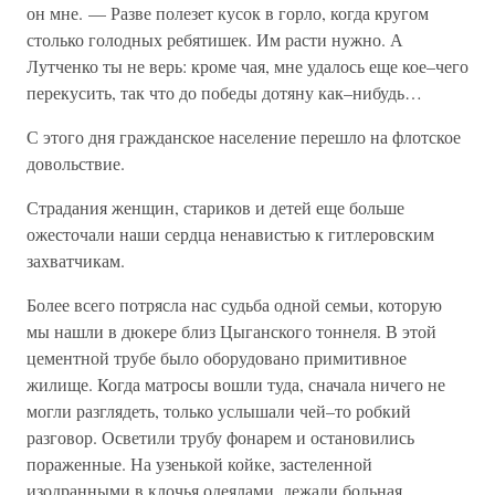
он мне. — Разве полезет кусок в горло, когда кругом
столько голодных ребятишек. Им расти нужно. А
Лутченко ты не верь: кроме чая, мне удалось еще кое–чего
перекусить, так что до победы дотяну как–нибудь…
С этого дня гражданское население перешло на флотское
довольствие.
Страдания женщин, стариков и детей еще больше
ожесточали наши сердца ненавистью к гитлеровским
захватчикам.
Более всего потрясла нас судьба одной семьи, которую
мы нашли в дюкере близ Цыганского тоннеля. В этой
цементной трубе было оборудовано примитивное
жилище. Когда матросы вошли туда, сначала ничего не
могли разглядеть, только услышали чей–то робкий
разговор. Осветили трубу фонарем и остановились
пораженные. На узенькой койке, застеленной
изодранными в клочья одеялами, лежали больная,