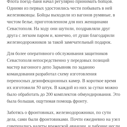
Флота поезд–баня начал регулярно принимать бойцов.
Одними из первых удостоились чести побывать в ней
железняковцы. Бойцы выходили из вагонов румяные, в
чистом белье, приготовленном для них женщинами
Севастополя. На ходу они шутили, поздравляли друг
друга с легким паром и, конечно, от души благодарили
железнодорожников за такой замечательный подарок.
Для более оперативного обслуживания защитников
Севастополя непосредственно у передовых позиций
мастер вагонного депо Зарывняк по заданию
командования разработал схему изготовления
переносных дезинфекционных камер. В короткое время
их изготовили 50 штук. В каждой из них за сутки можно
было обработать до 200 комплектов обмундирования. Это
была большая, ощутимая помощь фронту.
Заботясь о фронтовиках, железнодорожники, по сути
дела, сами были фронтовиками. Почти ежедневно на узел
совершались налеты вражеской авиации, и рабочие несли