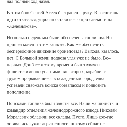
дал полный ход назад.
В этом бою Сергей Асеев был ранен в руку. В госпиталь
идти отказался, упросил оставить его при санчасти на
«Железнякове».
Несколько недель мы были обеспечены топливом. Но
пришел конец и этим запасам. Как же обеспечить
бесперебойное движение бронепоезда? Выхода, казалось,
нет. С Большой земли подвоза угля уже не было. Во–
первых, Донбасс к этому времени был захвачен
фашистскими оккупантами; во–вторых, корабли, с
трудом прорывавшиеся в осажденный город, едва
успевали снабжать войска боезапасом и подвозить
пополнение.
Поисками топлива были заняты все. Наши машинисты и
командир отделения железнодорожного взвода Николай
Моралевич облазили все склады. Пусто. Лишь кое–где
оставались лужи загрязненного, никому сейчас не