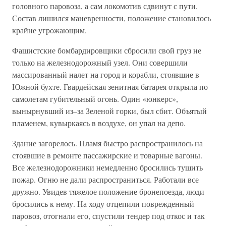
головного паровоза, а сам локомотив сдвинут с пути.
Состав лишился маневренности, положение становилось
крайне угрожающим.
Фашистские бомбардировщики сбросили свой груз не
только на железнодорожный узел. Они совершили
массированный налет на город и корабли, стоявшие в
Южной бухте. Гвардейская зенитная батарея открыла по
самолетам губительный огонь. Один «юнкерс»,
вынырнувший из–за Зеленой горки, был сбит. Объятый
пламенем, кувыркаясь в воздухе, он упал на депо.
Здание загорелось. Пламя быстро распространилось на
стоявшие в ремонте пассажирские и товарные вагоны.
Все железнодорожники немедленно бросились тушить
пожар. Огню не дали распространиться. Работали все
дружно. Увидев тяжелое положение бронепоезда, люди
бросились к нему. На ходу отцепили поврежденный
паровоз, отогнали его, спустили тендер под откос и так