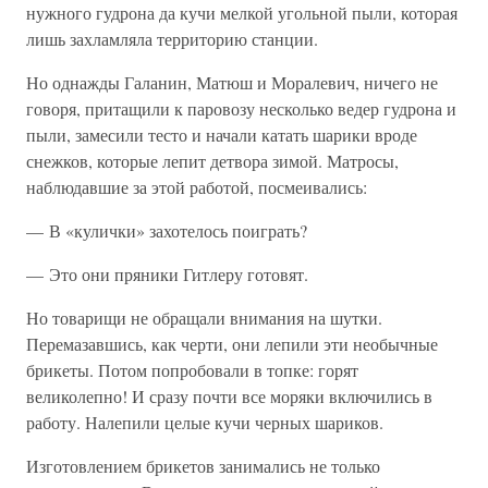
нужного гудрона да кучи мелкой угольной пыли, которая
лишь захламляла территорию станции.
Но однажды Галанин, Матюш и Моралевич, ничего не
говоря, притащили к паровозу несколько ведер гудрона и
пыли, замесили тесто и начали катать шарики вроде
снежков, которые лепит детвора зимой. Матросы,
наблюдавшие за этой работой, посмеивались:
— В «кулички» захотелось поиграть?
— Это они пряники Гитлеру готовят.
Но товарищи не обращали внимания на шутки.
Перемазавшись, как черти, они лепили эти необычные
брикеты. Потом попробовали в топке: горят
великолепно! И сразу почти все моряки включились в
работу. Налепили целые кучи черных шариков.
Изготовлением брикетов занимались не только