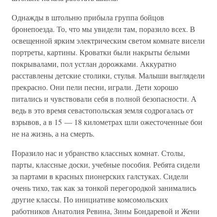
Однажды в штольню прибыла группа бойцов
бронепоезда. То, что мы увидели там, поразило всех. В
освещенной ярким электрическим светом комнате висели
портреты, картины. Кроватки были накрыты белыми
покрывалами, пол устлан дорожками. Аккуратно
расставлены детские столики, стулья. Малыши выглядели
прекрасно. Они пели песни, играли. Дети хорошо
питались и чувствовали себя в полной безопасности. А
ведь в это время севастопольская земля содрогалась от
взрывов, а в 15 — 18 километрах шли ожесточенные бои
не на жизнь, а на смерть.
Поразило нас и убранство классных комнат. Столы,
парты, классные доски, учебные пособия. Ребята сидели
за партами в красных пионерских галстуках. Сидели
очень тихо, так как за тонкой перегородкой занимались
другие классы. По инициативе комсомольских
работников Анатолия Ревина, Зины Бондаревой и Жени