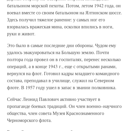
батальоном морской пехоты. Потом, летом 1942 года, он
воевал вместе со своим батальоном на Ялтинском шоссе.
Здесь получил тяжелое ранение: у самых ног его
взорвалась вражеская мина, осколки впились в ноги,
руки и живот.
Это было в самые последние дни обороны. Чудом ему
удалось эвакуироваться на Большую землю. Почти
полтора года провел он в госпиталях, перенес несколько
операций, а в конце 1943 г., еще с открытыми ранами,
вернулся на флот. Готовил кадры младшего командного
состава, преподавал в училище, служил на Северном
флоте. В 1957 году ушел в запас в звании полковника.
Сейчас Леонид Павлович активно участвует в
пропаганде боевых традиций. Он член военно–научного
общества, член совета Музея Краснознаменного
Черноморского флота.