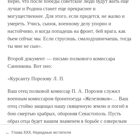
Верю, что после победы советские люди будут жить еще
лучше и Родина станет еще прекраснее и
могущественнее. Для этого, если придется, не жалко и
умереть. Учись, сынок, военному делу упорно и
настойчиво, и когда попадешь на фронт, бей врага, как
бьем сейчас мы. Если струсишь, смалодушничаешь, тогда
ты мне не сын».
Второй документ — письмо полкового комиссара
Санникова. Вот оно:
«Курсанту Порозову Л. П.
Ваш отец полковой комиссар П. А. Порозов служил
военным комиссаром бронепоезда «Железняков»… Ваш
отец стойко защищал нашу священную землю и погиб в
бою смертью храбрых, обороняя Севастополь. Пусть
образ отца будет вашим знаменем в борьбе с озверелым
фашизмом. За его пролитую кровь, за его смерть
←
Глава XXX. Народные мстители
беспощадно мстите фашистским варварам — вандалам