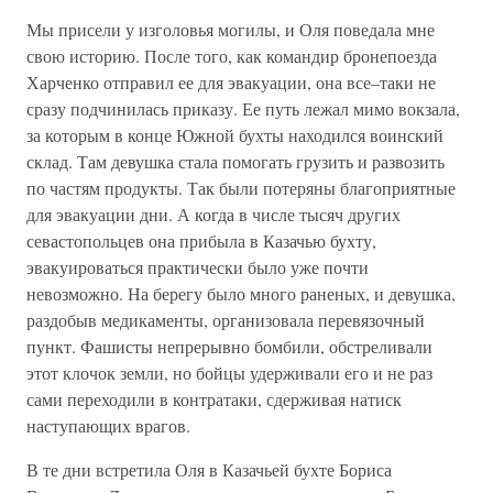
Мы присели у изголовья могилы, и Оля поведала мне
свою историю. После того, как командир бронепоезда
Харченко отправил ее для эвакуации, она все–таки не
сразу подчинилась приказу. Ее путь лежал мимо вокзала,
за которым в конце Южной бухты находился воинский
склад. Там девушка стала помогать грузить и развозить
по частям продукты. Так были потеряны благоприятные
для эвакуации дни. А когда в числе тысяч других
севастопольцев она прибыла в Казачью бухту,
эвакуироваться практически было уже почти
невозможно. На берегу было много раненых, и девушка,
раздобыв медикаменты, организовала перевязочный
пункт. Фашисты непрерывно бомбили, обстреливали
этот клочок земли, но бойцы удерживали его и не раз
сами переходили в контратаки, сдерживая натиск
наступающих врагов.
В те дни встретила Оля в Казачьей бухте Бориса