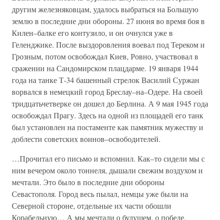
другим железняковцам, удалось выбраться на Большую
землю в последние дни обороны. 27 июня во время боя в
Килен–балке его контузило, и он очнулся уже в
Геленджике. После выздоровления воевал под Тереком и
Грозным, потом освобождал Киев, Ровно, участвовал в
сражении на Сандомирском плацдарме. 19 января 1944
года на танке Т-34 башенный стрелок Василий Суржан
ворвался в немецкий город Бреслау–на–Одере. На своей
тридцатьчетверке он дошел до Берлина. А 9 мая 1945 года
освобождал Прагу. Здесь на одной из площадей его танк
был установлен на постаменте как памятник мужеству и
доблести советских воинов–освободителей.
…Прочитал его письмо и вспомнил. Как–то сидели мы с
ним вечером около тоннеля, дышали свежим воздухом и
мечтали. Это было в последние дни обороны
Севастополя. Город весь пылал, немцы уже были на
Северной стороне, отдельные их части обошли
Корабельную… А мы мечтали о будущем, о победе.