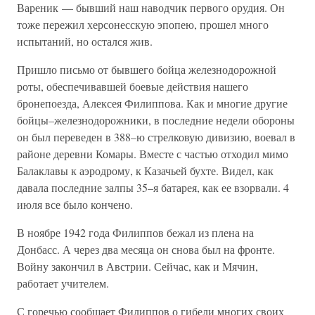
Вареник — бывший наш наводчик первого орудия. Он
тоже пережил херсонесскую эпопею, прошел много
испытаний, но остался жив.
Пришло письмо от бывшего бойца железнодорожной
роты, обеспечивавшей боевые действия нашего
бронепоезда, Алексея Филиппова. Как и многие другие
бойцы–железнодорожники, в последние недели обороны
он был переведен в 388–ю стрелковую дивизию, воевал в
районе деревни Комары. Вместе с частью отходил мимо
Балаклавы к аэродрому, к Казачьей бухте. Видел, как
давала последние залпы 35–я батарея, как ее взорвали. 4
июля все было кончено.
В ноябре 1942 года Филиппов бежал из плена на
Донбасс. А через два месяца он снова был на фронте.
Войну закончил в Австрии. Сейчас, как и Мячин,
работает учителем.
С горечью сообщает Филиппов о гибели многих своих