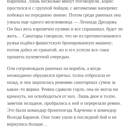
Вареника. Лишь несколько минут поговорили, Борис
простился и с группой бойцов, с автоматами наперевес
побежал на переднюю линию. Потом среди раненых она
узнала еще одного железняковца — Леонида Дроздова.
Он был весь изрешечен пулями и все спрашивал, будет ли
жить… Санитары говорили, что он из противотанкового
ружья подбил фашистскую бронированную машину;
потом добил ее гранатой, но и его успели все–таки
прошить пулеметной очередью.
Оля сопровождала раненых на корабль, а когда
неожиданно обрушился причал, толпа отбросила ее
назад, и она зацепилась ремнями санитарных сумок за
какие–то ящики. Ремни сдавили горло, она не могла ни
крикнуть, ни освободиться от них. Лишь двое в толпе,
заметив неладное, пробрались к ней и перерезали ремни.
Это были командир бронепоезда Харченко и комендор
Володя Баранов. Они тоже ушли в последний бой и не
вернулись больше…