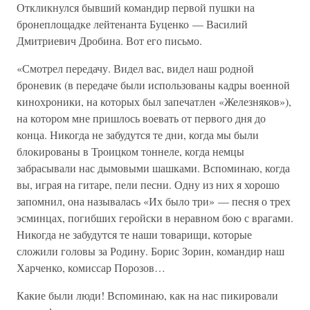
Откликнулся бывший командир первой пушки на
бронеплощадке лейтенанта Буценко — Василий
Дмитриевич Дробина. Вот его письмо.
«Смотрел передачу. Видел вас, видел наш родной
броневик (в передаче были использованы кадры военной
кинохроники, на которых был запечатлен «Железняков»),
на котором мне пришлось воевать от первого дня до
конца. Никогда не забудутся те дни, когда мы были
блокированы в Троицком тоннеле, когда немцы
забрасывали нас дымовыми шашками. Вспоминаю, когда
вы, играя на гитаре, пели песни. Одну из них я хорошо
запомнил, она называлась «Их было три» — песня о трех
эсминцах, погибших геройски в неравном бою с врагами.
Никогда не забудутся те наши товарищи, которые
сложили головы за Родину. Борис Зорин, командир наш
Харченко, комиссар Порозов…
Какие были люди! Вспоминаю, как на нас пикировали