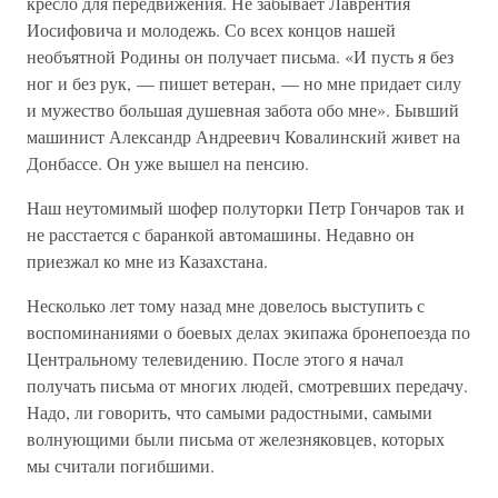
кресло для передвижения. Не забывает Лаврентия
Иосифовича и молодежь. Со всех концов нашей
необъятной Родины он получает письма. «И пусть я без
ног и без рук, — пишет ветеран, — но мне придает силу
и мужество большая душевная забота обо мне». Бывший
машинист Александр Андреевич Ковалинский живет на
Донбассе. Он уже вышел на пенсию.
Наш неутомимый шофер полуторки Петр Гончаров так и
не расстается с баранкой автомашины. Недавно он
приезжал ко мне из Казахстана.
Несколько лет тому назад мне довелось выступить с
воспоминаниями о боевых делах экипажа бронепоезда по
Центральному телевидению. После этого я начал
получать письма от многих людей, смотревших передачу.
Надо, ли говорить, что самыми радостными, самыми
волнующими были письма от железняковцев, которых
мы считали погибшими.