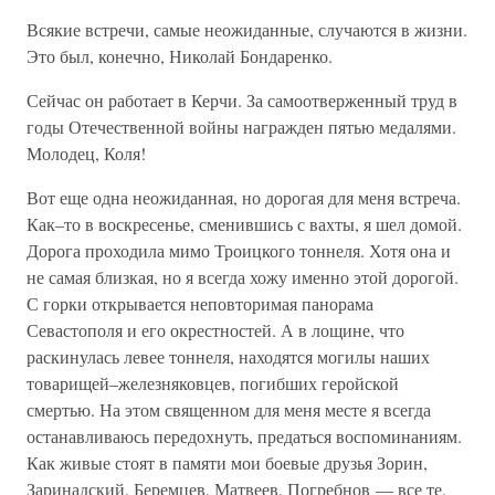
Всякие встречи, самые неожиданные, случаются в жизни.
Это был, конечно, Николай Бондаренко.
Сейчас он работает в Керчи. За самоотверженный труд в
годы Отечественной войны награжден пятью медалями.
Молодец, Коля!
Вот еще одна неожиданная, но дорогая для меня встреча.
Как–то в воскресенье, сменившись с вахты, я шел домой.
Дорога проходила мимо Троицкого тоннеля. Хотя она и
не самая близкая, но я всегда хожу именно этой дорогой.
С горки открывается неповторимая панорама
Севастополя и его окрестностей. А в лощине, что
раскинулась левее тоннеля, находятся могилы наших
товарищей–железняковцев, погибших геройской
смертью. На этом священном для меня месте я всегда
останавливаюсь передохнуть, предаться воспоминаниям.
Как живые стоят в памяти мои боевые друзья Зорин,
Заринадский, Беремцев, Матвеев, Погребнов — все те,