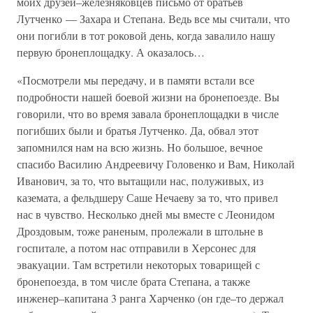
моих друзей–железняковцев письмо от братьев
Лутченко — Захара и Степана. Ведь все мы считали, что
они погибли в тот роковой день, когда завалило нашу
первую бронеплощадку. А оказалось…
«Посмотрели мы передачу, и в памяти встали все
подробности нашей боевой жизни на бронепоезде. Вы
говорили, что во время завала бронеплощадки в числе
погибших были и братья Лутченко. Да, обвал этот
запомнился нам на всю жизнь. Но большое, вечное
спасибо Василию Андреевичу Головенко и Вам, Николай
Иванович, за то, что вытащили нас, полуживых, из
каземата, а фельдшеру Саше Нечаеву за то, что привел
нас в чувство. Несколько дней мы вместе с Леонидом
Дроздовым, тоже раненым, пролежали в штольне в
госпитале, а потом нас отправили в Херсонес для
эвакуации. Там встретили некоторых товарищей с
бронепоезда, в том числе брата Степана, а также
инженер–капитана 3 ранга Харченко (он где–то держал