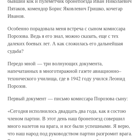
бывший кок и пулеметчик бронепоезда Иван Николаевич
Пятаков, комендор Борис Яковлевич Гришко, кочегар
Иванов.
Особенно порадовала меня встреча с сыном комиссара
Порозова. Ведь я его знал, можно сказать, еще с тех
далеких боевых лет. А как сложилась его дальнейшая
судьба?
Передо мной — три волнующих документа,
напечатанных в многотиражной газете авиационно–
технического училища, где в 1942 году учился Леонид
Порозов.
Первый документ — письмо комиссара Порозова сыну:
«Сегодня исполнилось двадцать два года, как я состою
членом партии. В этот день наш бронепоезд совершил
много налетов на врага, и все были успешными. Я верю,
что наш народ под руководством партии разгромит врага.