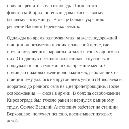
получил решительную отповедь. После этого
фашистский прихвостень не давал житья своему
бывшему сослуживцу. Это еще больше укрепило
решение Василия Терещенко бежать.
Однажды во время разгрузки угля на железнодорожной
станции он незаметно проник к запасной ветке, где
стояли потушенные паровозы, и залез в топку одного из
них. Отодвинув несколько колосников, спустился в
поддувало и снова уложил их на прежние места. С
помощью пожилых железнодорожников, работавших на
станции, ему удалось на другой день уйти из Николаева и
добраться до родного села на Днепропетровщине. После
освобождения — снова в армии. В боях за освобождение
Кировограда был тяжело ранен и вернулся к мирному
труду. Сейчас Василий Антонович работает на станции
Верховцево, получает пенсию, воспитывает пятерых
детей.