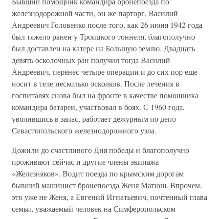
Бывший помощник командира бронепоезда по
железнодорожной части, он же парторг, Василий
Андреевич Головенко после того, как 26 июня 1942 года
был тяжело ранен у Троицкого тоннеля, благополучно
был доставлен на катере на Большую землю. Двадцать
девять осколочных ран получил тогда Василий
Андреевич, перенес четыре операции и до сих пор еще
носит в теле несколько осколков. После лечения в
госпиталях снова был на фронте в качестве помощника
командира батареи, участвовал в боях. С 1960 года,
уволившись в запас, работает дежурным по депо
Севастопольского железнодорожного узла.
Дожили до счастливого Дня победы и благополучно
проживают сейчас и другие члены экипажа
«Железняков». Водит поезда по крымским дорогам
бывший машинист бронепоезда Женя Матюш. Впрочем,
это уже не Женя, а Евгений Игнатьевич, почтенный глава
семьи, уважаемый человек на Симферопольском