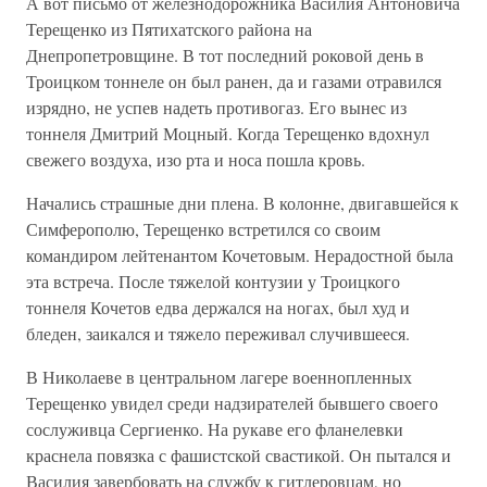
А вот письмо от железнодорожника Василия Антоновича
Терещенко из Пятихатского района на
Днепропетровщине. В тот последний роковой день в
Троицком тоннеле он был ранен, да и газами отравился
изрядно, не успев надеть противогаз. Его вынес из
тоннеля Дмитрий Моцный. Когда Терещенко вдохнул
свежего воздуха, изо рта и носа пошла кровь.
Начались страшные дни плена. В колонне, двигавшейся к
Симферополю, Терещенко встретился со своим
командиром лейтенантом Кочетовым. Нерадостной была
эта встреча. После тяжелой контузии у Троицкого
тоннеля Кочетов едва держался на ногах, был худ и
бледен, заикался и тяжело переживал случившееся.
В Николаеве в центральном лагере военнопленных
Терещенко увидел среди надзирателей бывшего своего
сослуживца Сергиенко. На рукаве его фланелевки
краснела повязка с фашистской свастикой. Он пытался и
Василия завербовать на службу к гитлеровцам, но