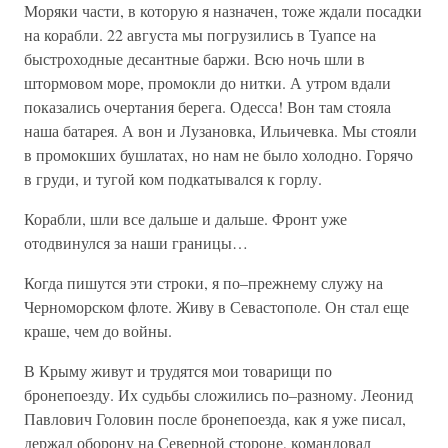
Моряки части, в которую я назначен, тоже ждали посадки
на корабли. 22 августа мы погрузились в Туапсе на
быстроходные десантные баржи. Всю ночь шли в
штормовом море, промокли до нитки. А утром вдали
показались очертания берега. Одесса! Вон там стояла
наша батарея. А вон и Лузановка, Ильичевка. Мы стояли
в промокших бушлатах, но нам не было холодно. Горячо
в груди, и тугой ком подкатывался к горлу.
Корабли, шли все дальше и дальше. Фронт уже
отодвинулся за наши границы…
Когда пишутся эти строки, я по–прежнему служу на
Черноморском флоте. Живу в Севастополе. Он стал еще
краше, чем до войны.
В Крыму живут и трудятся мои товарищи по
бронепоезду. Их судьбы сложились по–разному. Леонид
Павлович Головин после бронепоезда, как я уже писал,
держал оборону на Северной стороне, командовал