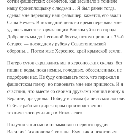
сотни фашистских самолетов, как засыпало в тоннеле
нашу бронеплощадку с людьми… Я был ранен тогда,
сделал мне перевязку наш фельдшер, кажется, его звали
Саша Нечаев. В последний день во время перерыва мне
удалось вместе с заряжающим Вовком уйти из города.
Добрались мы до Песочной бухты, потом пришли к 35–й
батарее — последнему рубежу Севастопольской
обороны… Потом мыс Херсонес, край крымской земли.
Пятеро суток скрывались мы в херсонесских скалах, без
пищи и воды, пока немцы, голодных, обессиленных, не
подобрали нас. Не буду описывать того, что пережил в
фашистском плену, но повоевать мне еще пришлось. И я
счастлив, что вместе со своими друзьями кончил войну в
Берлине, праздновал Победу в самом фашистском логове.
Сейчас работаю директором производственно–
технического училища в Николаеве».
Получил я письмо и от замкового первого орудия
Василия Тихоновича Суржана. Ему, как и некоторым