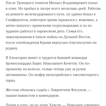
После Троицкого тоннеля Михаил Владимирович попал
в плен. Но пробыл в лагере всего несколько дней. Работая
на ремонте железнодорожного пути, он удачно бежал в
Симферополь, некоторое время скрывался у знакомых, а
затем связался с крымскими подпольщиками и по их
заданию работал в паровозном депо. Семья его,
эвакуированная в начале войны на Дальний Восток,
после освобождения Крыма вернулась благополучно на
родину.
В Евпатории живет и трудится бывший командир
бронеплощадки Борис Николаевич Кочетов. Он по–
прежнему на колесах, только теперь уже за рулем
автомашины. Он шофер евпаторийского таксомоторного
парка.
Жестоко обошлась судьба с Лаврентием Фисуном —
нашим баянистом и комендором.
Попав в плен, он на этапе Херсон — Николаев совершил