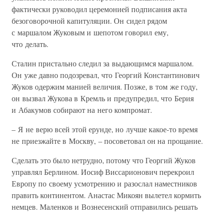
фактически руководил церемонией подписания акта
безоговорочной капитуляции. Он сидел рядом
с маршалом Жуковым и шепотом говорил ему,
что делать.
Сталин пристально следил за выдающимся маршалом.
Он уже давно подозревал, что Георгий Константинович
Жуков одержим манией величия. Позже, в том же году,
он вызвал Жукова в Кремль и предупредил, что Берия
и Абакумов собирают на него компромат.
– Я не верю всей этой ерунде, но лучше какое-то время
не приезжайте в Москву, – посоветовал он на прощание.
Сделать это было нетрудно, потому что Георгий Жуков
управлял Берлином. Иосиф Виссарионович перекроил
Европу по своему усмотрению и разослал наместников
править континентом. Анастас Микоян вылетел кормить
немцев. Маленков и Вознесенский отправились решать