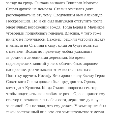
звезду на грудь. Сначала вызвался Вячеслав Молотов.
Старая дружба не помогла. Сталин отказался даже
разговаривать на эту тему. Следующим был Александр
Поскребышев. Но и он был вынужден отступить после
энергичных возражений вождя. Тогда Берия и Маленков
уговорили попробовать генерала Власика, у того тоже
ничего не получилось. Наконец, решили устроить засаду
и напасть на Сталина в саду, когда он будет возиться
с цветами. Вождь по-прежнему любил ухаживать
за розами и лимонными деревьями. Во время
садоводческих занятий у него обычно было хорошее
настроение, рассчитывали этим воспользоваться.
Попытку вручить Иосифу Виссарионовичу Звезду Героя
Советского Союза должен был предпринять Орлов,
комендант Кунцева. Когда Сталин попросил секатор,
чтобы подстричь свои любимые розы, Орлов принес ему
секатор и остановился поблизости, держа звезду в руке
за спиной. Он не знал, что ему делать. У коменданта был
такой растерянный вид, что его замешательство заметил