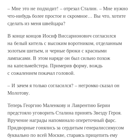
– Мне это не подходит! – отрезал Сталин. – Мне нужно
что-нибудь более простое и скромное… Вы что, хотите
сделать из меня швейцара?
В конце концов Иосиф Виссарионович согласился
на белый китель с высоким воротником, отделанным
золотым шитьем, и черные брюки с красными
лампасами. В этом наряде он был сильно похож
на капельмейстера. Примерив форму, вождь
с сожалением покачал головой.
– И зачем я только согласился? – негромко сказал он
Молотову.
Теперь Георгию Маленкову и Лаврентию Берии
предстояло уговорить Сталина принять Звезду Героя.
Вручение награды напоминало опереточный фарс.
Придворные гонялись за сердитым генералиссимусом
буквально по всей Москве, стараясь прицепить ему