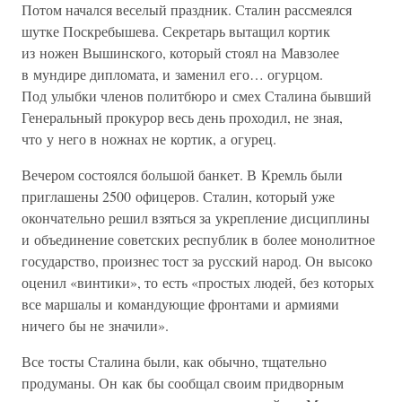
Потом начался веселый праздник. Сталин рассмеялся
шутке Поскребышева. Секретарь вытащил кортик
из ножен Вышинского, который стоял на Мавзолее
в мундире дипломата, и заменил его… огурцом.
Под улыбки членов политбюро и смех Сталина бывший
Генеральный прокурор весь день проходил, не зная,
что у него в ножнах не кортик, а огурец.
Вечером состоялся большой банкет. В Кремль были
приглашены 2500 офицеров. Сталин, который уже
окончательно решил взяться за укрепление дисциплины
и объединение советских республик в более монолитное
государство, произнес тост за русский народ. Он высоко
оценил «винтики», то есть «простых людей, без которых
все маршалы и командующие фронтами и армиями
ничего бы не значили».
Все тосты Сталина были, как обычно, тщательно
продуманы. Он как бы сообщал своим придворным