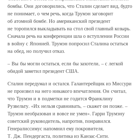
бомбы. Они договорились, что Сталин сделает вид, будто
не понимает, о чем речь, когда Трумэн заговорит
об атомной бомбе. Но американский президент
не торопился выкладывать на стол свой главный козырь.
Сначала речь на конференции шла о вступлении России
в войну с Японией. Трумэн попросил Сталина остаться
на обед, но получил отказ.
– Вы бы могли остаться, если бы захотели, – с легкой
обидой заметил президент США.
Сталин передумал и остался. Галантерейщик из Миссури
не произвел на него никакого впечатления. Он считал,
что Трумэн и в подметки не годится Франклину
Рузвельту. «Их нельзя сравнивать, – скажет он позже. –
Трумэн необразован и вовсе не умен». Гарри Трумэну
советский руководитель, напротив, понравился.
Генералиссимус напомнил ему покровителя,
Т. Дж. Пендергаста, политика из Канзас-Сити.