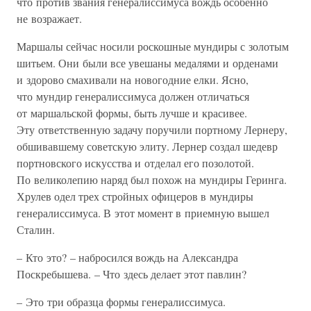
что против звания генералиссимуса вождь особенно
не возражает.
Маршалы сейчас носили роскошные мундиры с золотым
шитьем. Они были все увешаны медалями и орденами
и здорово смахивали на новогодние елки. Ясно,
что мундир генералиссимуса должен отличаться
от маршальской формы, быть лучше и красивее.
Эту ответственную задачу поручили портному Лернеру,
обшивавшему советскую элиту. Лернер создал шедевр
портновского искусства и отделал его позолотой.
По великолепию наряд был похож на мундиры Геринга.
Хрулев одел трех стройных офицеров в мундиры
генералиссимуса. В этот момент в приемную вышел
Сталин.
– Кто это? – набросился вождь на Александра
Поскребышева. – Что здесь делает этот павлин?
– Это три образца формы генералиссимуса.