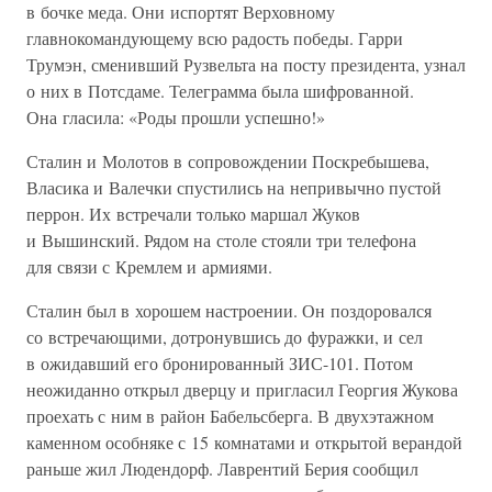
в бочке меда. Они испортят Верховному
главнокомандующему всю радость победы. Гарри
Трумэн, сменивший Рузвельта на посту президента, узнал
о них в Потсдаме. Телеграмма была шифрованной.
Она гласила: «Роды прошли успешно!»
Сталин и Молотов в сопровождении Поскребышева,
Власика и Валечки спустились на непривычно пустой
перрон. Их встречали только маршал Жуков
и Вышинский. Рядом на столе стояли три телефона
для связи с Кремлем и армиями.
Сталин был в хорошем настроении. Он поздоровался
со встречающими, дотронувшись до фуражки, и сел
в ожидавший его бронированный ЗИС-101. Потом
неожиданно открыл дверцу и пригласил Георгия Жукова
проехать с ним в район Бабельсберга. В двухэтажном
каменном особняке с 15 комнатами и открытой верандой
раньше жил Людендорф. Лаврентий Берия сообщил