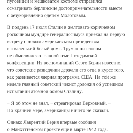
пуговицей и мешковатом костюме отправился
осматривать берлинские достопримечательности вместе
с безукоризненно одетым Молотовым.
В полдень 17 июля Сталин в желтовато-коричневом
роскошном мундире генералиссимуса приехал на первую
встречу с новым американским президентом
в «маленький Белый дом». Трумэн ни словом
не обмолвился о главной теме Потсдамской
конференции. Из воспоминаний Серго Берии известно,
что советские разведчики держали его отца в курсе того,
как развивается ядерная программа США. На той же
неделе главный советский чекист доложил об успешном
испытании атомной бомбы Сталину.
– Я об этом не знал, – отреагировал Верховный. –
По крайней мере, американцы ничего не сказали.
Однако Лаврентий Берия впервые сообщил
о Манхэттенском проекте еще в марте 1942 года.