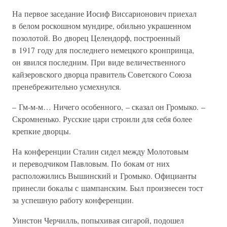
На первое заседание Иосиф Виссарионович приехал
в белом роскошном мундире, обильно украшенном
позолотой. Во дворец Целендорф, построенный
в 1917 году для последнего немецкого кронпринца,
он явился последним. При виде величественного
кайзеровского дворца правитель Советского Союза
пренебрежительно усмехнулся.
– Гм-м-м… Ничего особенного, – сказал он Громыко. –
Скромненько. Русские цари строили для себя более
крепкие дворцы.
На конференции Сталин сидел между Молотовым
и переводчиком Павловым. По бокам от них
расположились Вышинский и Громыко. Официанты
принесли бокалы с шампанским. Был произнесен тост
за успешную работу конференции.
Уинстон Черчилль, попыхивая сигарой, подошел