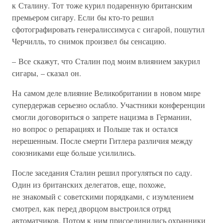
к Сталину. Тот тоже курил подаренную британским
премьером сигару. Если бы кто-то решил
сфотографировать генералиссимуса с сигарой, пошутил
Черчилль, то снимок произвел бы сенсацию.
– Все скажут, что Сталин под моим влиянием закурил
сигары, – сказал он.
На самом деле влияние Великобритании в новом мире
супердержав серьезно ослабло. Участники конференции
смогли договориться о запрете нацизма в Германии,
но вопрос о репарациях и Польше так и остался
нерешенным. После смерти Гитлера различия между
союзниками еще больше усилились.
После заседания Сталин решил прогуляться по саду.
Один из британских делегатов, еще, похоже,
не знакомый с советскими порядками, с изумлением
смотрел, как перед дворцом выстроился отряд
автоматчиков. Потом к ним присоединились охранники