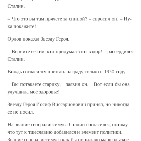
Сталин.
– Что это вы там прячете за спиной? – спросил он. – Ну-
ка покажите!
Орлов показал Звезду Героя.
– Верните ее тем, кто придумал этот вздор! – рассердился
Сталин.
Вождь согласился принять награду только в 1950 году.
– Вы потакаете старику, – заявил он. – Вот если бы она
улучшила мое здоровье!
Звезду Героя Иосиф Виссарионович принял, но никогда
ее не носил.
На звание генералиссимуса Сталин согласился, потому
что тут к тщеславию добавился и элемент политики.
Звание генералиссимуса как бы понижало маршальское.