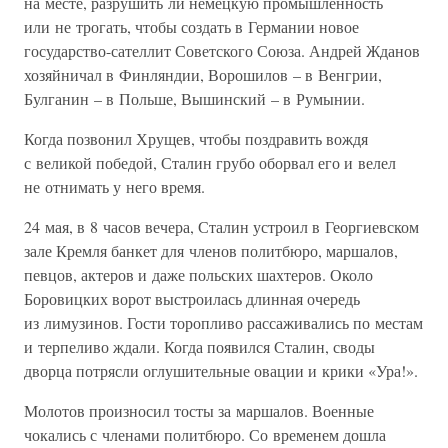
на месте, разрушить ли немецкую промышленность
или не трогать, чтобы создать в Германии новое
государство-сателлит Советского Союза. Андрей Жданов
хозяйничал в Финляндии, Ворошилов – в Венгрии,
Булганин – в Польше, Вышинский – в Румынии.
Когда позвонил Хрущев, чтобы поздравить вождя
с великой победой, Сталин грубо оборвал его и велел
не отнимать у него время.
24 мая, в 8 часов вечера, Сталин устроил в Георгиевском
зале Кремля банкет для членов политбюро, маршалов,
певцов, актеров и даже польских шахтеров. Около
Боровицких ворот выстроилась длинная очередь
из лимузинов. Гости торопливо рассаживались по местам
и терпеливо ждали. Когда появился Сталин, своды
дворца потрясли оглушительные овации и крики «Ура!».
Молотов произносил тосты за маршалов. Военные
чокались с членами политбюро. Со временем дошла