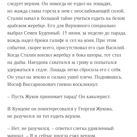
следует верхом. Он никогда не ездил на лошадях,
но жажда славы горела в нем с неослабевающей силой.
Сталин начал в большой тайне учиться ездить на белом
арабском жеребце. Его для Верховного специально
выбрал Семен Буденный. 15 июня, за неделю до парада,
вождь надел брюки галифе и сел на коня. При этом
событии, скорее всего, присутствовал его сын Василий.
Когда Сталин вонзил жеребцу в бока шпоры, тот стал
на дыбы. Наездник схватился за гриву и попытался
удержаться в седле. Лошадь легко сбросила его с себя.
Он упал на землю и сильно ушиб плечо. Поднявшись,
Иосиф Виссарионович гневно воскликнул:
– Пусть Жуков принимает парад! Он кавалерист.
В Кунцеве он поинтересовался у Георгия Жукова,
не разучился ли тот ездить верхом.
– Нет, не разучился, – ответил слегка удивленный
маршал. – Я и сейчас иногда езжу верхом.