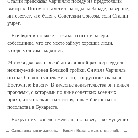
Сталин предсказал Черчиллю победу на предстоящих
выборах. Потом он заметил: народы на Западе, наверное,
интересует, что будет с Советским Союзом, если Сталин
умрет.
– Все будет в порядке, – сказал генсек и заверил
собеседника, что его место займут хорошие люди,
которых он сам выдвинет.
24 июля два важных события лишний раз подтвердили
неминуемый конец Большой тройки. Сначала Черчилль
осыпал Сталина упреками за то, что русские закрыли
Восточную Европу. В качестве доказательства он привел
проблемы, с которыми по вине советских военных
приходится сталкиваться сотрудникам британского
посольства в Бухаресте.
– Вокруг них возведен железный занавес, – возмущенно
сказал британский премьер. Так он впервые использовал
←
→
Самодовольный завоеватель. Ялта и Берлин
Берия. Вождь, муж, отец, любовник, убийца, насильник
словосочетание, которому вскоре суждено стать