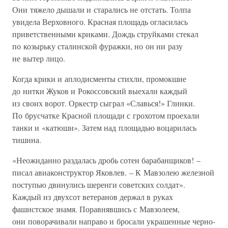
Они тяжело дышали и старались не отстать. Толпа
увидела Верховного. Красная площадь огласилась
приветственными криками. Дождь струйками стекал
по козырьку сталинской фуражки, но он ни разу
не вытер лицо.
Когда крики и аплодисменты стихли, промокшие
до нитки Жуков и Рокоссовский выехали каждый
из своих ворот. Оркестр сыграл «Славься!» Глинки.
По брусчатке Красной площади с грохотом проехали
танки и «катюши». Затем над площадью воцарилась
тишина.
«Неожиданно раздалась дробь сотен барабанщиков! –
писал авиаконструктор Яковлев. – К Мавзолею железной
поступью двинулись шеренги советских солдат».
Каждый из двухсот ветеранов держал в руках
фашистское знамя. Поравнявшись с Мавзолеем,
они поворачивали направо и бросали украшенные черно-