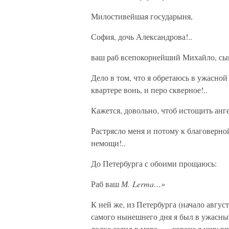
Милостивейшая государыня,
София, дочь Александрова!..
ваш раб всепокорнейший Михайло, сын
Дело в том, что я обретаюсь в ужасной 
квартере вонь, и перо скверное!..
Кажется, довольно, чтоб истощить анг
Растрясло меня и потому к благоверно
немощи!..
До Петербурга с обоими прощаюсь:
Раб ваш
М. Lerma…»
К ней же, из Петербурга (начало авгус
самого нынешнего дня я был в ужасны
лодке ездил в море, — короче я ищу в