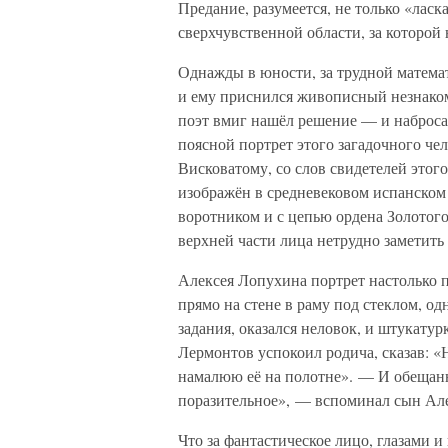
Предание, разумеется, не только «ласк
сверхчувственной области, за которо
Однажды в юности, за трудной математ
и ему приснился живописный незнако
поэт вмиг нашёл решение — и наброса
поясной портрет этого загадочного чел
Висковатому, со слов свидетелей этог
изображён в средневековом испанском
воротником и с цепью ордена Золотого 
верхней части лица нетрудно заметить
Алексея Лопухина портрет настолько по
прямо на стене в раму под стеклом, о
задания, оказался неловок, и штукатур
Лермонтов успокоил родича, сказав: «Ни
намалюю её на полотне». — И обещанн
поразительное», — вспоминал сын Ал
Что за фантастическое лицо, глазами 