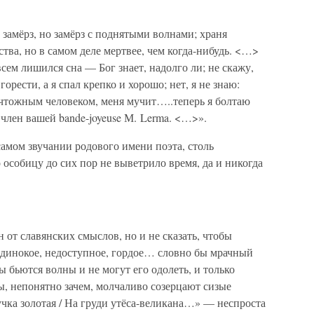
 замёрз, но замёрз с поднятыми волнами; храня
тва, но в самом деле мертвее, чем когда-нибудь. <…>
сем лишился сна — Бог знает, надолго ли; не скажу,
горести, а я спал крепко и хорошо; нет, я не знаю:
ичтожным человеком, меня мучит…..теперь я болтаю
 член вашей bande-joyeuse М. Lerma. <…>».
амом звучании родового имени поэта, столь
 особицу до сих пор не выветрило время, да и никогда
н от славянских смыслов, но и не сказать, чтобы
одинокое, недоступное, гордое… словно бы мрачный
лы бьются волны и не могут его одолеть, и только
 непонятно зачем, молчаливо созерцают сизые
чка золотая / На груди утёса-великана…» — неспроста