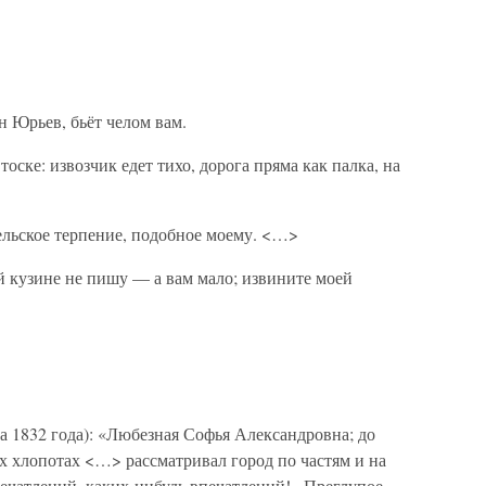
 Юрьев, бьёт челом вам.
тоске: извозчик едет тихо, дорога пряма как палка, на
ельское терпение, подобное моему. <…>
й кузине не пишу — а вам мало; извините моей
та 1832 года): «Любезная Софья Александровна; до
х хлопотах <…> рассматривал город по частям и на
печатлений, каких-нибудь впечатлений!.. Преглупое