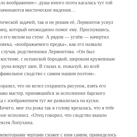
ало воображение»: душа юного поэта касалась тут той
й начинаются мистические видения…
ической задачей, так и не решив её, Лермонтов уснул
мец, который неожиданно помог ему. Проснувшись,
л его мелом на стене. А рядом — углём — начертил
овека, «воображаемого предка», как его назвали
о случая, родственники Лермонтова. «Он был
 костюме, с испанской бородкой, широким кружевным
руна вокруг шеи. В глазах и, пожалуй, во всей
 фамильное сходство с самим нашим поэтом».
разил, что он велел сохранить рисунок, взять его
днако мастер, принявшийся за исполнение барского
ка с изображением тут же развалилась на куски.
чего, мне эта рожа так в голову врезалась, что я тебе
ое исполнил. «Отец говорил, что сходство вышло
ексея Лопухина.
и некоторыми чертами схожее с ним самим, привиделось