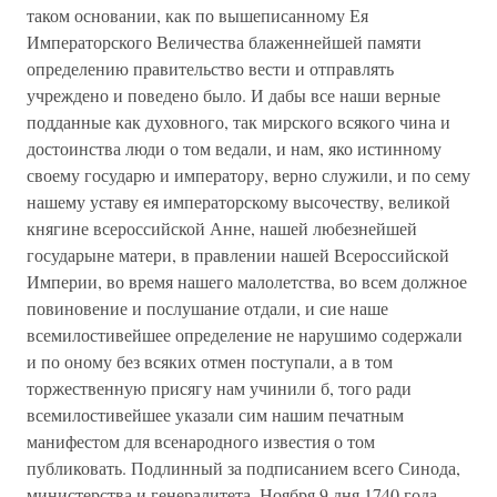
таком основании, как по вышеписанному Ея
Императорского Величества блаженнейшей памяти
определению правительство вести и отправлять
учреждено и поведено было. И дабы все наши верные
подданные как духовного, так мирского всякого чина и
достоинства люди о том ведали, и нам, яко истинному
своему государю и императору, верно служили, и по сему
нашему уставу ея императорскому высочеству, великой
княгине всероссийской Анне, нашей любезнейшей
государыне матери, в правлении нашей Всероссийской
Империи, во время нашего малолетства, во всем должное
повиновение и послушание отдали, и сие наше
всемилостивейшее определение не нарушимо содержали
и по оному без всяких отмен поступали, а в том
торжественную присягу нам учинили б, того ради
всемилостивейшее указали сим нашим печатным
манифестом для всенародного известия о том
публиковать. Подлинный за подписанием всего Синода,
министерства и генералитета. Ноября 9 дня 1740 года.