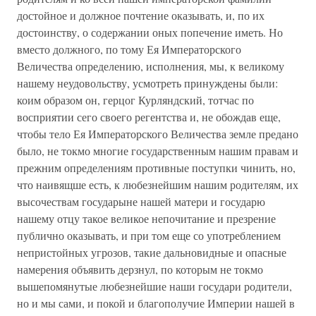
достойное и должное почтение оказывать, и, по их
достоинству, о содержании оных попечение иметь. Но
вместо должного, по тому Ея Императорского
Величества определению, исполнения, мы, к великому
нашему неудовольству, усмотреть принуждены были:
коим образом он, герцог Курляндский, тотчас по
восприятии сего своего регентства и, не обождав еще,
чтобы тело Ея Императорского Величества земле предано
было, не токмо многие государственным нашим правам и
прежним определениям противные поступки чинить, но,
что наивящше есть, к любезнейшим нашим родителям, их
высочествам государыне нашей матери и государю
нашему отцу такое великое непочитание и презрение
публично оказывать, и при том еще со употреблением
непристойных угрозов, такие дальновидные и опасные
намерения объявить дерзнул, по которым не токмо
вышепомянутые любезнейшие наши государи родители,
но и мы сами, и покой и благополучие Империи нашей в