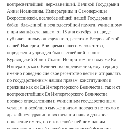
всепресветлейшей, державнейшей, Великой Государыни
Анны Иоанновны, Императрицы и Самодержицы
Всероссийской, вселюбезнейшей нашей Государыни
бабки, блаженной и вечнодостойной памяти, учиненному
и при манифесте нашем, от 18 дня октября, в народе
публикованному определению, регентом Всероссийской
нашей Империи, Вов время нашего малолетства,
определен и учрежден был светлейший герцог
Курляндский Эрнст Иоанн. Но при том, по тому же Ея
Императорского Величества определению, ему, герцогу,
именно поведено сие свое регентство вести и отправлять
по государственным нашим правам, конституциям и
прежним как он Ея Императорского Величества, так и от
всепресветлейших Ея Императорского Величества
предков определениям и учиненным государственным
уставам, и особливо ему же притом поведено не токмо о
дражайшем здравии и воспитании нашем должное
попечение иметь, но и к вселюбезнейшим нашим
родителям и ко всей нашей императорской фамилии