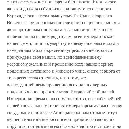
опасное состояние приведены быть могли б: и для того
желая и должна себя признавая таким оного герцога
Курляндского частоупомянутому Ея Императорского
Величества учиненному определению нарушительным и
явно противным поступкам и дальновидным его нам,
любезнейшим нашим родителям, всей императорской
нашей фамилии и государству нашему опасным видам и
намерениям заблаговременно упреждать необходимо
принуждена себя нашли, по всеподданнейшему
усердному желанию и прошению всех наших верных
подданных духовного и мирского чина, оного герцога от
того регентства отрешить, и по тому же
всеподданнейшему прошению всех наших верных
подданных оное правительство Всероссийской нашей
Империи, во время нашего малолетства, вселюбезнейшей
нашей государыне матери, ея императорскому высочеству
государыне принцессе Анне (которой мы отныне титул
великой княгини всероссийской придать соизволили)
поручить и отдать во всем с такою властию и силою, и на