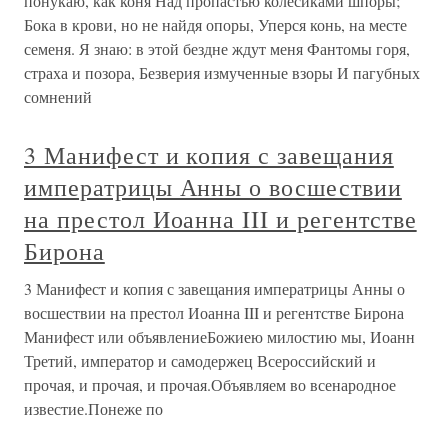
понукаю, как коня Над пропастью колесиками шпоры;
Бока в крови, но не найдя опоры, Уперся конь, на месте
семеня. Я знаю: в этой бездне ждут меня Фантомы горя,
страха и позора, Безверия измученные взоры И пагубных
сомнений
3 Манифест и копия с завещания
императрицы Анны о восшествии
на престол Иоанна III и регентстве
Бирона
3 Манифест и копия с завещания императрицы Анны о
восшествии на престол Иоанна III и регентстве Бирона
Манифест или объявлениеБожиею милостию мы, Иоанн
Третий, император и самодержец Всероссийский и
прочая, и прочая, и прочая.Объявляем во всенародное
известие.Понеже по