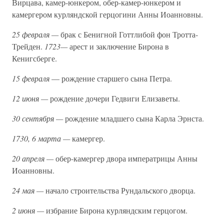
Вирцава, камер-юнкером, обер-камер-юнкером и
камергером курляндской герцогини Анны Иоанновны.
25 февраля —
брак с Бенигной Готтлибой фон Тротта-
Трейден.
1723—
арест и заключение Бирона в
Кенигсберге.
15 февраля
— рождение старшего сына Петра.
12 июня —
рождение дочери Гедвиги Елизаветы.
30 сентября —
рождение младшего сына Карла Эрнста.
1730, 6 марта —
камергер.
20 апреля —
обер-камергер двора императрицы Анны
Иоанновны.
24 мая —
начало строительства Рундальского дворца.
2 июня —
избрание Бирона курляндским герцогом.